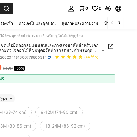
0
0
 select.
รองเท้า
กางเกงในและชุดนอน
สุขภาพและความงาม
บ้านและที่อยู่อาศัย
ม้สีชมพูคอรัลน่ารัก เหมาะสำหรับฤดูใบไม้ผลิ/ฤดูร้อน
ชุดเสื้อยืดคอกลมแขนสั้นและกางเกงขาสั้นสำหรับเด็ก
ง ลายหัวใจดอกไม้สีชมพูคอรัลน่ารัก เหมาะสำหรับฤดู
ิ/ฤดูร้อน
a260204181306779800314
(44 รีวิว)
9
฿179
-50%
ICE AND AVAILABILITY
ฟรี
Type
M (68-74 cm)
9-12M (74-80 cm)
18M (80-86 cm)
18-24M (86-92 cm)