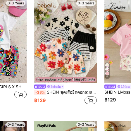
0-3 Years
0-3 Years
11
THE POWERPUFF GIRLS X SHEIN GraphicGems 1 ชุด เสื้อยืดคอกลมแขนสั้นลายการ์ตูนน่ารักและกางเกงขาสั้นลายพิมพ์ทั้งตัว สำหรับเด็กผู้หญิง
Bebeilu
LMoss 
SHEIN ชุดเสื้อยืดคอกลมแขนสั้นและกางเกงเลกกิ้งรัดรูปสำหรับเด็กผู้หญิง ลายดอกไม้เล็กๆ แบบเรียบง่าย ลำลอง น่ารัก สนุกสนาน มีพื้นผิว สีแดง สไตล์วินเทจ ลายดอกไม้แบบชนบท เหมาะสำหรับฤดูใบไม้ผลิและฤดูร้อน ลายกราฟิก สบาย ชุดเสื้อผ้าเด็กผู้หญิง Y2K วินเทจ วันหยุด
-28%
฿129
฿129
0-3 Years
0-3 Years