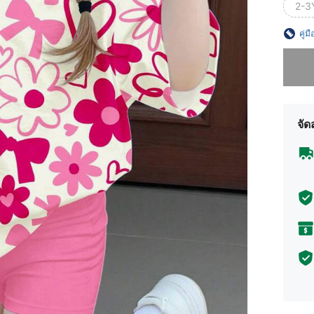
2-3
คู่ม
ขออภัย 
จัด