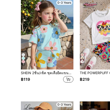
0-3 Years
7
32
SHEIN 2ชิ้น/เซ็ต ชุดเสื้อยืดแขนสั้นพิมพ์ลายดอกไม้สุดน่ารักสำหรับเด็กผู้หญิงและกางเกงขาสั้น, เหมาะสำหรับออกนอกบ้าน, วันหยุด, ชุดลำลองในฤดูร้อน
฿119
฿219
0-3 Years