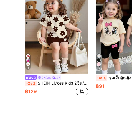
4
30
ชุดเด็กผู้หญิง 2 ชิ้น/เซ็ต สีเบจ สำหรับฤดูร้อน ลำลองและท่องเที่ยว เสื้อยืดพิ
LMoss Kids
-49%
SHEIN LMoss Kids 2ชิ้น/ชุด เสื้อครอปพิมพ์ลายดอกไม้เล็กน่ารักลำลองสำหรับเด็กผู้หญิงและชุดกางเกงขาสั้น สีเมลอน เหมาะสำหรับวันวาเลนไทน์, วันหยุด, ฤดูร้อน, กลางแจ้ง, กลับไปโรงเรียน, ชุดพี่น้อง, วันหยุด
-28%
฿91
฿129