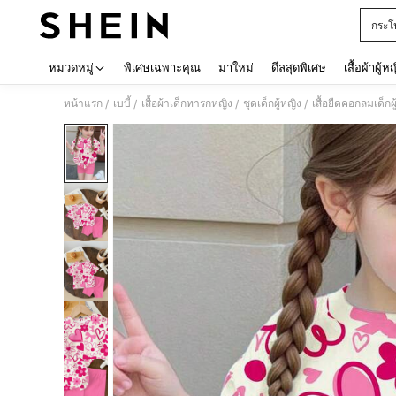
กระโ
Use up 
หมวดหมู่
พิเศษเฉพาะคุณ
มาใหม่
ดีลสุดพิเศษ
เสื้อผ้าผู้ห
หน้าแรก
เบบี้
เสื้อผ้าเด็กทารกหญิง
ชุดเด็กผู้หญิง
เสื้อยืดคอกลมเด็กผู
/
/
/
/