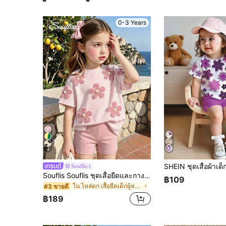
0-3 Years
4
Souflis
Souflis Souflis ชุดเสื้อยืดและกางเกงขาสั้นสำหรับเด็กผู้หญิง 2 ชิ้น/เซ็ต แฟชั่นลำลองอเนกประสงค์ ฤดูใบไม้ผลิ/ฤดูร้อน ลายดอกไม้เล็กสีชมพูหวานน่ารัก โดพามีนสีชมพู เสื้อยืดคอกลมแขนสั้นทรงหลวมนุ่มและกางเกงขาสั้นปั่นจักรยาน ชุดเสื้อผ้าฤดูใบไม้ผลิ/ฤดูร้อน
฿109
ใน ไหล่ตก เสื้อยืดเด็กผู้หญิง
#3 ขายดี
฿189