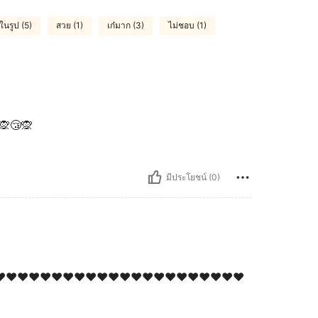
ในรูป (5)
สวย (1)
เก๋มาก (3)
ไม่ชอบ (1)
🙊😴🙊
มีประโยชน์ (0)
️❤️❤️❤️❤️❤️❤️❤️❤️❤️❤️❤️❤️❤️❤️❤️❤️❤️❤️❤️❤️❤️