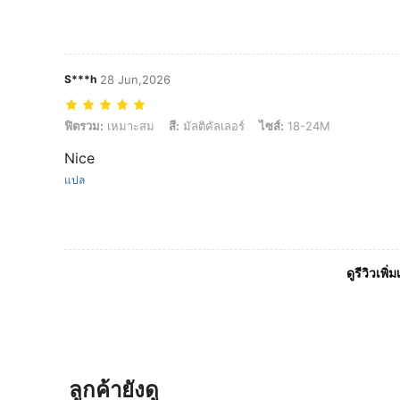
S***h
28 Jun,2026
ฟิตรวม: เหมาะสม, สี: มัลติคัลเลอร์, ไซส์: 18-24M
ฟิตรวม:
เหมาะสม
สี:
มัลติคัลเลอร์
ไซส์:
18-24M
Nice
แปล
ดูรีวิวเพิ่ม
ลูกค้ายังดู