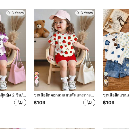
0-3 Years
0-3 Years
7
20
SHEIN ชุดเสื้อผ้าเด็กผู้หญิง 2 ชิ้น/ชุด ลายดอกไม้สีม่วง, เสื้อยืดคอกลมแขนสั้นและกางเกงเลกกิ้ง, เหมาะสำหรับฤดูใบไม้ผลิ/ฤดูร้อน Y2K, แฟชั่นเด็กผู้หญิงน่ารักใส่ได้ทุกวัน, แฟชั่นฤดูใบไม้ร่วงสำหรับเด็กผู้หญิง, สไตล์ใหม่สำหรับฤดูใบไม้ร่วง, Blossom Vogue, K-Pop, ชุดเซ็ตสำหรับเด็กผู้หญิง, ชุดสองชิ้น, แฟชั่นราคาไม่แพง
ชุดเสื้อยืดคอกลมแขนสั้นและกางเกงเลกกิ้งลายพิมพ์โบว์, สตรอว์เบอร์รี, ลายดอกไม้ น่ารักหวานๆ สำหรับเด็กผู้หญิง เหมาะสำหรับฤดูใบไม้ผลิและฤดูร้อน
฿109
฿109