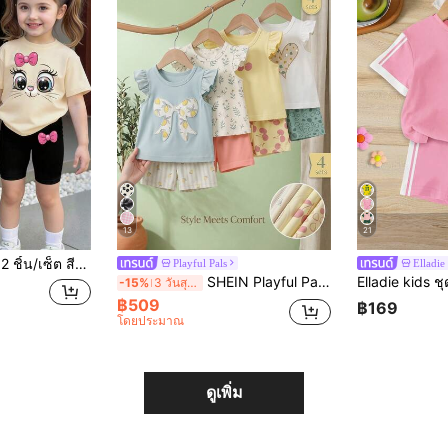
13
21
มพ์ลายตัวอักษรกราฟิก & กางเกงขาสั้นจักรยาน ชุดพิมพ์ลายจุดสบายระดับไฮเอนด์
Playful Pals
Elladie
SHEIN Playful Pals ชุด 8 ชิ้น สำหรับเด็กหญิง 0-3 ปี ฤดูใบไม้ผลิ/ฤดูร้อน ใหม่ สบายๆ ประจำวัน บ้าน & ออกไปข้างนอก น่ารัก สนุกสนาน เสื้อกล้ามแขนระบายบัลเล่ต์เด็กหญิง & กางเกงขาสั้น
-15%
3 วันสุดท้าย
฿509
฿169
โดยประมาณ
ดูเพิ่ม