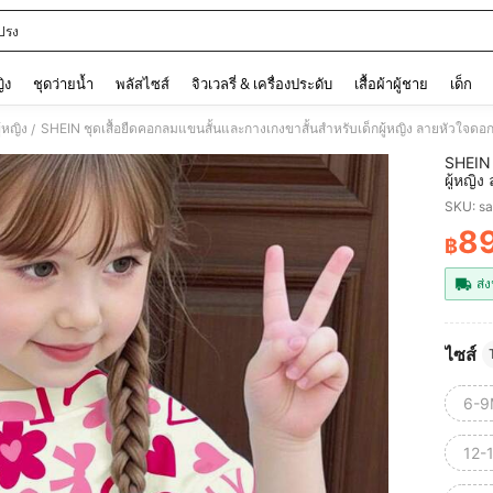
ปรง
and down arrow keys to navigate search การค้นหาล่าสุด and ค้นหา. Press Enter to
ญิง
ชุดว่ายน้ำ
พลัสไซส์
จิวเวลรี่ & เครื่องประดับ
เสื้อผ้าผู้ชาย
เด็ก
้หญิง
SHEIN ชุดเสื้อยืดคอกลมแขนสั้นและกางเกงขาสั้นสำหรับเด็กผู้หญิง ลายหัวใจดอกไ
/
SHEIN 
ผู้หญิ
ใบไม้ผล
SKU: s
8
฿
PR
ส่ง
ไซส์
6-9
12-