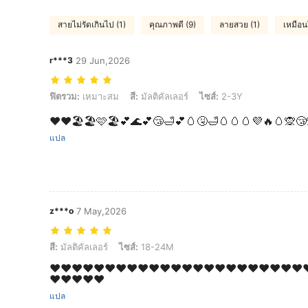
สายไม่รัดเกินไป (1)
คุณภาพดี (9)
ลายสวย (1)
เหมือน
r***3
29 Jun,2026
ฟิตรวม: เหมาะสม, สี: มัลติคัลเลอร์, ไซส์: 2-3Y
ฟิตรวม:
เหมาะสม
สี:
มัลติคัลเลอร์
ไซส์:
2-3Y
❤️❤️🏖️🏖️🩷🏖️💕🌊💕😴🛁💕🥚🤧🛁🥚🥚🥚💜🔥🥚🙊😴
แปล
z***o
7 May,2026
สี: มัลติคัลเลอร์, ไซส์: 18-24M
สี:
มัลติคัลเลอร์
ไซส์:
18-24M
❤️❤️❤️❤️❤️❤️❤️❤️❤️❤️❤️❤️❤️❤️❤️❤️❤️❤️❤️❤️❤️❤️❤️❤
❤️❤️❤️❤️❤️
แปล