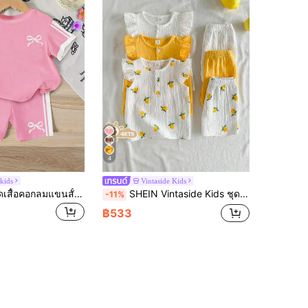
4
 kids
Vintaside Kids
Elladie kids ชุดเสื้อคอกลมแขนสั้นลายทางสีตัดกันสำหรับเด็กผู้หญิง, เหมาะสำหรับฤดูร้อน, โรงเรียน, บ้าน, กลางแจ้ง, เสื้อผ้าเด็กผู้หญิงน่ารักสไตล์เกาหลี
SHEIN Vintaside Kids ชุดเด็กผู้หญิง 6 ชิ้น/3 เซ็ต สไตล์ชนบท ลายจุดมะนาว เสื้อคอกลม แขนระบายพริ้ว และกางเกงขาสั้นพิมพ์ลายเข้าชุด เหมาะสำหรับใส่ประจำวัน ออกไปข้างนอก และวันหยุด
-11%
฿533