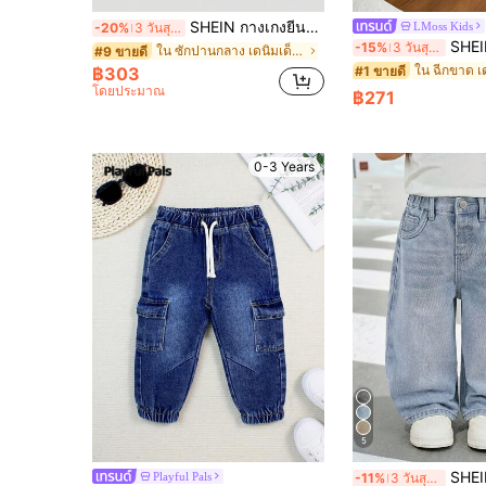
SHEIN กางเกงยีนส์ผ้าเดนิมสีน้ำเงินฟอกวินเทจสำหรับเด็กผู้ชาย, สำหรับใส่ในร่ม/กลางแจ้ง ฤดูใบไม้ร่วง/ฤดูหนาว
LMoss Kids
-20%
3 วันสุดท้าย
SHEIN LMoss Kids กางเก
-15%
3 วันสุดท้าย
ใน ซักปานกลาง เดนิมเด็กชาย
#9 ขายดี
ใน ฉีกขาด เ
#1 ขายดี
฿303
โดยประมาณ
฿271
0-3 Years
5
SHEIN กางเกงยีนส์เดนิมสีน้ำเงินทรงหลวมลายแม
Playful Pals
-11%
3 วันสุดท้าย