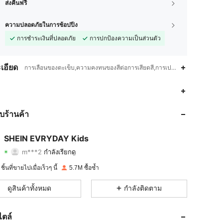
ส่งคืนฟรี
ความปลอดภัยในการช้อปปิ้ง
การชำระเงินที่ปลอดภัย
การปกป้องความเป็นส่วนตัว
เอียด
การเลื่อนของตะเข็บ,ความคงทนของสีต่อการเสียดสี,การเปลี่ยนแปลงขนาดของผ้าหลั
4.95
19K
427K
4.95
19K
427K
กับร้านค้า
4.95
19K
427K
SHEIN EVRYDAY Kids
m***2
กำลังเรียกดู
4.95
19K
427K
การให้คะแนน
รายการ
ผู้ติดตาม
ิ้นที่ขายไปเมื่อเร็วๆ นี้
5.7M ซื้อซ้ำ
4.95
19K
427K
ดูสินค้าทั้งหมด
กำลังติดตาม
4.95
19K
427K
ไตล์
4.95
19K
427K