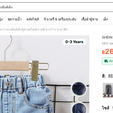
งยีนส์เด็ก
and down arrow keys to navigate search การค้นหาล่าสุด and ค้นหา. Press Enter to
ญิง
ชุดว่ายน้ำ
พลัสไซส์
จิวเวลรี่ & เครื่องประดับ
เสื้อผ้าผู้ชาย
เด็ก
 กางเกงยีนส์เด็กผู้ชายสไตล์เกาหลี ขากว้าง ขาด สีดำ
SHEIN 
0-3 Years
SKU: s
2
฿
PR
ส่ง
สี:
สีย
ไซส์