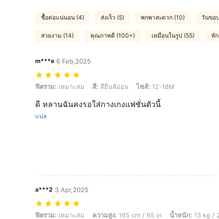
ซื้อต่อแน่นอน (4)
ส่งเร็ว (5)
พกพาสะดวก (10)
วันขอบ
สวยงาม (14)
คุณภาพดี (100+)
เหมือนในรูป (55)
หัก
m***e
6 Feb,2025
ฟิตรวม: เหมาะสม, สี: สียีนส์อ่อน, ไซส์: 12-18M
ฟิตรวม:
เหมาะสม
สี:
สียีนส์อ่อน
ไซส์:
12-18M
ดี หลานฉันคงรอใส่กางเกงแฟชั่นตัวนี้
แปล
a***2
3 Apr,2025
ฟิตรวม: เหมาะสม, ความสูง: 165 cm / 65 in, น้ำหนัก: 13 kg / 29 lbs, สะโพก:
ฟิตรวม:
เหมาะสม
ความสูง:
165 cm / 65 in
น้ำหนัก:
13 kg / 