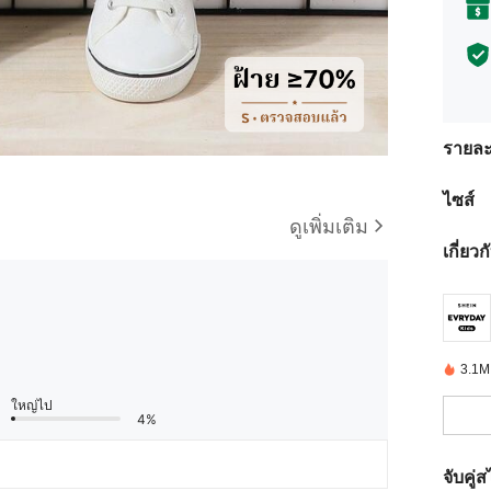
รายละ
ไซส์
ดูเพิ่มเติม
เกี่ยว
3.1M ช
ใหญ่ไป
4%
จับคู่ส