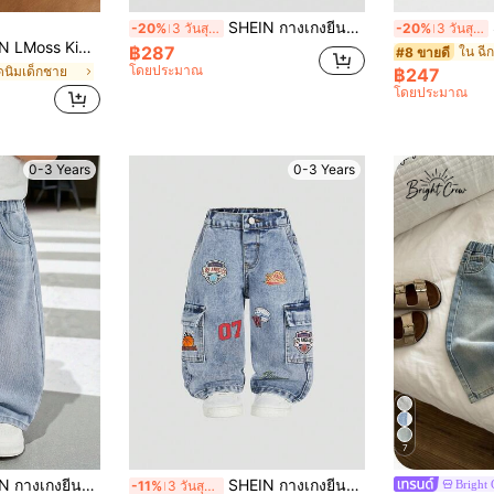
SHEIN กางเกงยีนส์เดนิมสีดำทรงหลวมขากระบอกขาดรุ่ยพิมพ์ลายตัวอักษรกราฟฟิตีฟอกหินสำหรับเด็กผู้ชาย สำหรับสตรีทแวร์ ฤดูใบไม้ผลิ/ฤดูร้อน
S
-20%
3 วันสุดท้าย
-20%
3 วันสุดท้าย
งยีนส์สีน้ำเงินทรงเข้ารูปปลายขาเรียวสำหรับเด็กชาย
฿287
ใน ฉี
#8 ขายดี
โดยประมาณ
ดนิมเด็กชาย
฿247
โดยประมาณ
0-3 Years
0-3 Years
7
วข่วนสไตล์เรโทรฟอกหินสำหรับเด็กผู้ชาย, ใส่ได้ทุกโอกาสสำหรับสี่ฤดู ทั้งในร่ม/กลางแจ้ง และวันหยุด
SHEIN กางเกงยีนส์ยาวเด็กสไตล์เรโทรเท่ๆ ใส่ได้ทุกฤดู แต่งปักลายบาสเก็ตบอลเรโทรโดดเด่น มีกระเป๋าข้าง 3D ทรงคาร์โก้ ผสมผสานประโยชน์ใช้สอยและสไตล์ ทรงหลวมใส่สบายไม่รัด เหมาะสำหรับใส่ในชีวิตประจำวันของเด็กที่กระฉับกระเฉง ผสมผสานความสวยงามและความสบายสำหรับกางเกงยีนส์เด็กทารก
Bright
-11%
3 วันสุดท้าย