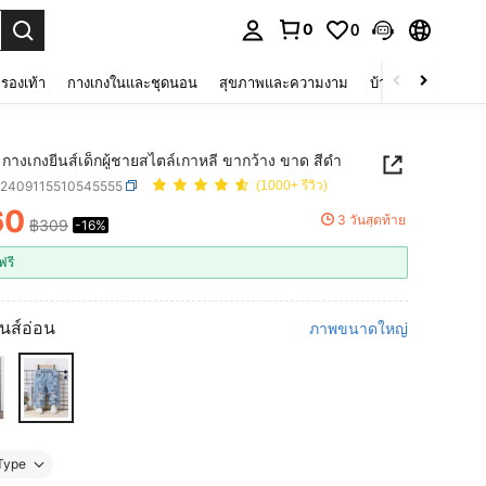
0
0
 select.
รองเท้า
กางเกงในและชุดนอน
สุขภาพและความงาม
บ้านและที่อยู่อาศัย
กางเกงยีนส์เด็กผู้ชายสไตล์เกาหลี ขากว้าง ขาด สีดำ
a2409115510545555
(1000+ รีวิว)
60
3 วันสุดท้าย
฿309
-16%
ICE AND AVAILABILITY
ฟรี
ีนส์อ่อน
ภาพขนาดใหญ่
Type