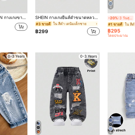
4
ผู้ชาย ทรงลำลอง ยางยืด เอวต่ำ มีกระเป๋าด้านข้าง
SHEIN กางเกงยีนส์ดำขนาดหลวม สำหรับเด็กผู้ชาย ที่พิมพ์ลายแมงมุมสีขาวและแมงมุม, สำหรับเด็กผู้ชาย ใส่ในวันฮาโลวีนและใส่ประจำวัน
SH
-20%
3 วันสุดท้าย
ใน สีดำ เดนิมเด็กชาย
#3 ขายดี
ใน สีด
#1 ขายดี
฿295
฿299
โดยประมาณ
0-3 Years
0-3 Years
4