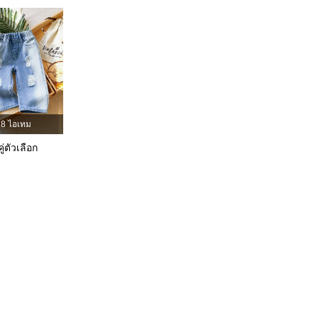
4.95
19K
427K
4.95
19K
427K
4.95
19K
427K
8 ไอเทม
ู่ตัวเลือก