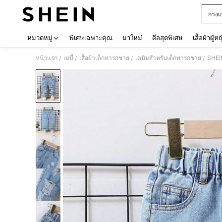
กางเก
Use up 
หมวดหมู่
พิเศษเฉพาะคุณ
มาใหม่
ดีลสุดพิเศษ
เสื้อผ้าผู้ห
หน้าแรก
เบบี้
เสื้อผ้าเด็กทารกชาย
เดนิมสำหรับเด็กทารกชาย
SHEIN
/
/
/
/