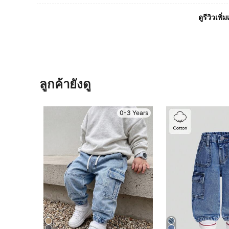
ดูรีวิวเพิ่ม
ลูกค้ายังดู
0-3 Years