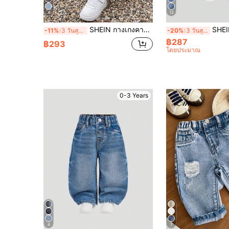
4
12
SHEIN กางเกงคาร์โก้ยีนส์ขายาวเด็กผู้ชาย ล้างสี ฟ้าอ่อน คอมฟอร์ต หลวม มีกระเป๋าหลายใบ ยางยืด เอวรูด ผูกข้อเท้า ลุคสตรีทแวร์ วินเทจที่ผ่อนคลาย
SHEIN กางเกงขายาวเด็ก
-11%
3 วันสุดท้าย
-20%
3 วันสุดท้าย
฿287
฿293
โดยประมาณ
0-3 Years
4
7