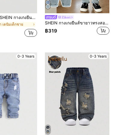
EIN กางเกงยีนส์ขายาวเด็กผู้ชาย ค่อนข้างหลวม กระเป๋าคาร์โก้ ลาย Camo ซักน้ำ ปลายฤดูใบไม้ร่วง/เสื้อผ้าฤดูหนาว สำหรับเด็กผู้ชายที่เป็นกันเองและอเนกประสงค์
Zikori
SHEIN กางเกงยีนส์ขายาวทรงสอบสีน้ำเงินฟอกสไตล์วินเทจสำหรับเด็กผู้ชาย, สำหรับเด็กทารกใส่ในฤดูใบไม้ผลิและฤดูร้อนทุกวัน
ำ เดนิมเด็กชาย
฿319
0-3 Years
0-3 Years