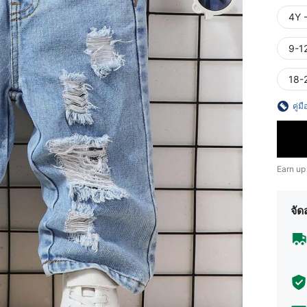
4Y 
9-1
18-
คู่ม
Earn up
จัด