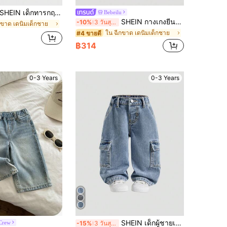
HEIN เด็กทารกฤดูใบไม้ผลิ/ฤดูร้อนน้ำหนักเบาสบายกางเกงยีนส์ผ้านุ่มด้อยคุณภาพพร้อมเอฟเฟกต์การซัก
Bebeilu
SHEIN กางเกงยีนส์สีน้ำเงินสำหรับเด็กผู้ชาย ลายดาวสุดน่ารัก สไตล์วินเทจ มีพู่ขาด ทรงหลวม สำหรับใส่กลางแจ้งในฤดูใบไม้ร่วง/ฤดูหนาว และใส่ในชีวิตประจำวัน
-10%
3 วันสุดท้าย
กขาด เดนิมเด็กชาย
ใน ฉีกขาด เดนิมเด็กชาย
#4 ขายดี
฿314
0-3 Years
0-3 Years
SHEIN เด็กผู้ชายเสื้อผ้าแฟชั่นถนนสไตล์ยีนส์ฟอกหินกระเป๋าคาร์โก้ใส่สบายสีฟ้าอ่อน
 Crew
-15%
3 วันสุดท้าย