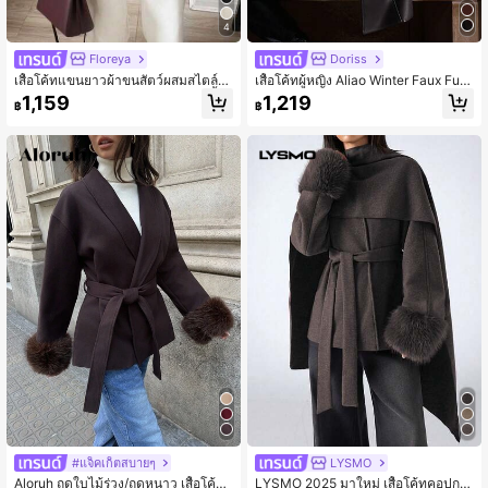
4
Floreya
Doriss
เสื้อโค้ทแขนยาวผ้าขนสัตว์ผสมสไตล์มิ
เสื้อโค้ทผู้หญิง Aliao Winter Faux Fur
นิมอลแคชชวลชิคสำหรับเดินทาง สีพื้น
Collar Patchwork Fur Warm Jacket,
1,159
1,219
฿
฿
แต่งแพตช์เวิร์กขนแกะเทียม แจ็กเก็ตผู้
Waist Tie Retro Palace Style Elegan
หญิงสำหรับฤดูใบไม้ร่วง
t Women Coat, เหมาะสำหรับงานกาล่
า, งานแต่งงาน, ฤดูหนาว, ชุดลำลอง สี
ดำ
#แจ็คเก็ตสบายๆ
LYSMO
Aloruh ฤดูใบไม้ร่วง/ฤดูหนาว เสื้อโค้ทสี
LYSMO 2025 มาใหม่ เสื้อโค้ทคอปกค