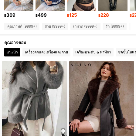
2.6M ผู้ติดตาม
4.87
309
499
125
228
2
฿
฿
฿
฿
฿
2.6M ผู้ติดตาม
4.87
คุณภาพดี (9999+)
สวย (9999+)
เก๋มาก (9999+)
รัก (9999+)
เห
2.6M ผู้ติดตาม
4.87
คุณอาจชอบ
2.6M ผู้ติดตาม
4.87
แนะนำ
เครื่องตกแต่งเครื่องแต่งกาย
เครื่องประดับ & นาฬิกา
ชุดชั้นในแ
2.6M ผู้ติดตาม
4.87