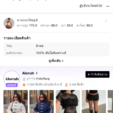
Product Quality:
good
True to product images:
true
Smell
มีประโยชน์
(5)
description:
noooo
Fabric material:
good
Fit:
fit
well
นางแบบใส่อยู่:
S
ความสูง:
170.0
หน้าอก:
86.0
เอว:
56.0
สะโพก:
86.0
รายละเอียดสินค้า
2.6M ผู้ติดตาม
4.87
วัสดุ:
ผ้าทอ
องค์ประกอบ:
100% เส้นใยสังเคราะห์
2.6M ผู้ติดตาม
4.87
ดูเพิ่มเติม
2.6M ผู้ติดตาม
4.87
Aloruh
กำลังติดตาม
p***0
กำลังเรียกดู
2.6M ผู้ติดตาม
4.87
11.8M ชิ้นที่ขายไปเมื่อเร็วๆ นี้
6.4M ซื้อซ้ำ
2.6M ผู้ติดตาม
4.87
2.6M ผู้ติดตาม
4.87