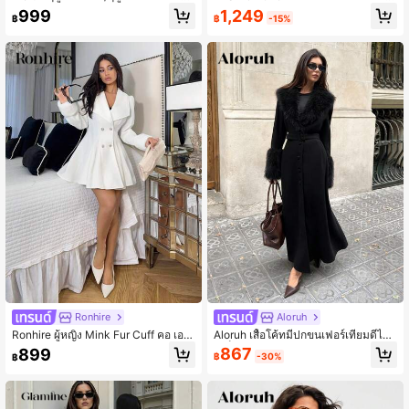
กาแฟ ขอบขนฟูสไตล์ลำลอง
ลุมไหล่สง่างามสำหรับสตรีฤดูใบไม้ร่วง/
1,249
999
฿
-15%
฿
ฤดูหนาวสไตล์มินิมอล, เสื้อโค้ทสีน้ำตา
ลสำหรับสตรีฤดูใบไม้ร่วง/ฤดูหนาว เสื้อ
โค้ทสีน้ำตาล, ฤดูหนาวสำหรับสตรี
Ronhire
Aloruh
Ronhire ผู้หญิง Mink Fur Cuff คอ เอว
Aloruh เสื้อโค้ทมีปกขนเฟอร์เทียมดีไซ
รูปตัว A-Line สวยหรู ใช้ประจำวัน เดิน
น์เข็มขัดยาวสำหรับฤดูใบไม้ร่วง/ฤดูหน
867
899
฿
-30%
฿
ทาง เสื้อโค้ทขนสัตว์หนา
าว