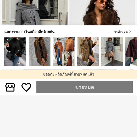
แสดงรายการในสต็อกที่คล้ายกัน
วิวทั้งหมด
ขออภัย ผลิตภัณฑ์นี้ขายหมดแล้ว
Glamine
#แจ็คเก็ตสบายๆ
ขายหมด
Glamine เสื้อโค้ทผ้าขนสัตว์สีเทาสำหรั
Aloruh เสื้อโค้ททรงปกติผ้าขนเทียมสไต
บผู้หญิง คอปกผ้าคลุมไหล่ ดีไซน์ทันสมั
ล์ย้อนยุคสำหรับผู้หญิง ทรงหลวม ทรงเข้
594
839
฿
-55%
฿
ย ฤดูใบไม้ร่วง/ฤดูหนาว
ารูป ตลอดฤดูใบไม้ร่วง กลับไปโรงเรียน
งานเต้นรำ งานเทศกาลดนตรีคันทรี คอ
นเสิร์ต อิบิซา แนชวิลล์ เสื้อผ้าสไตล์ตะวั
นตก สำหรับผู้หญิง สไตล์โบฮีเมียน สตรี
ทแวร์ สไตล์ทรอปิคอล เสื้อโค้ททรงหลว
มสีน้ำตาล ทรงเข้ารูป เอวบาง