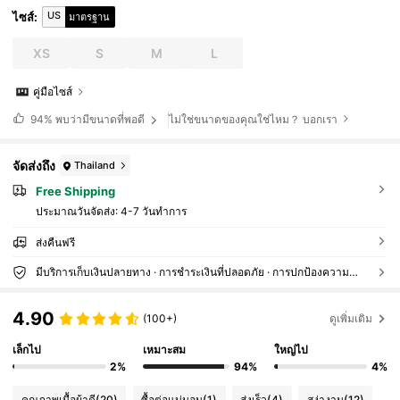
US
ไซส์
:
มาตรฐาน
XS
S
M
L
คู่มือไซส์
ไม่ใช่ขนาดของคุณใช่ไหม？ บอกเรา
94%
พบว่ามีขนาดที่พอดี
จัดส่งถึง
Thailand
Free Shipping
ประมาณวันจัดส่ง:
4-7 วันทำการ
ส่งคืนฟรี
มีบริการเก็บเงินปลายทาง · การชำระเงินที่ปลอดภัย · การปกป้องความเป็นส่วนตัว
4.90
(100+)
ดูเพิ่มเติม
เล็กไป
เหมาะสม
ใหญ่ไป
2%
94%
4%
คุณภาพเนื้อผ้าดี
(20)
ซื้อต่อแน่นอน
(1)
ส่งเร็ว
(4)
สง่างาม
(12)