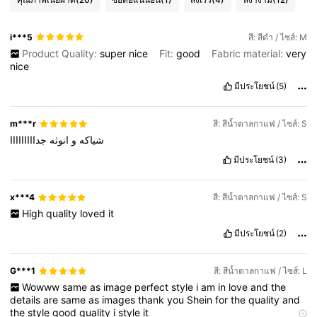
i***5
สี: สีดำ / ไซส์: M
Product Quality:
super
nice
Fit:
good
Fabric material:
very
nice
มีประโยชน์
(5)
m***r
สี: สีน้ำตาลกาแฟ / ไซส์: S
شياكه
و
انوثه
جدااااااااا
มีประโยชน์
(3)
x***4
สี: สีน้ำตาลกาแฟ / ไซส์: S
High
quality
loved
it
มีประโยชน์
(2)
G***1
สี: สีน้ำตาลกาแฟ / ไซส์: L
Wowww
same
as
image
perfect
style
i
am
in
love
and
the
details
are
same
as
images
thank
you
Shein
for
the
quality
and
the
style
good
quality
i
style
it