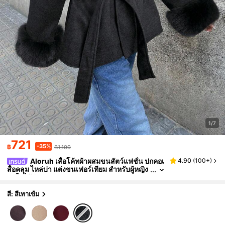
1/7
721
-35%
฿
฿1,109
Aloruh เสื้อโค้ทผ้าผสมขนสัตว์แฟชั่น ปกคอเ
4.90
(
100+
)
สื้อคลุม ไหล่บ่า แต่งขนเฟอร์เทียม สำหรับผู้หญิง
ฤดูใบไม้ร่วง/ฤดูหนาว
สี: สีเทาเข้ม