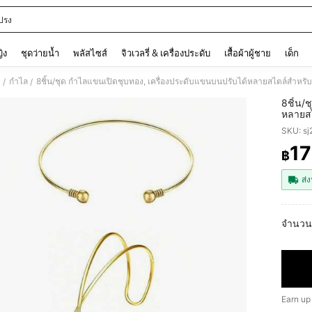
ปรง
and down arrow keys to navigate search การค้นหาล่าสุด and ค้นหา. Press Enter to
ญิง
ชุดว่ายน้ำ
พลัสไซส์
จิวเวลรี่ & เครื่องประดับ
เสื้อผ้าผู้ชาย
เด็ก
ง
กำไล
8ชิ้น/ชุด กำไลแขนเปิดชุบทอง, เครื่องประดับแขนบนปรับได้หลายสไตล์สำหรับผ
/
/
8ชิ้น/
หลายสไ
SKU: s
1
฿
PR
ส่ง
จำนวน
Earn up