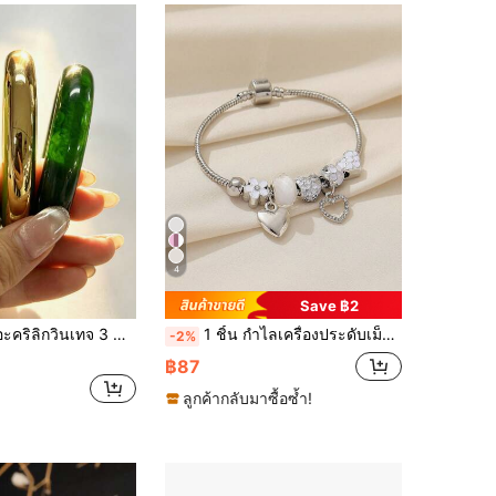
4
Save ฿2
ณ์เสริมแฟชั่น วัสดุอะคริลิก แบบไม่มีฝังลาย เหมาะสำหรับใส่ลำลองประจำวัน ใส่ได้ตลอดทั้งปี ใช้ได้ทุกวัน งานปาร์ตี้ และโอกาสท่องเที่ยว
1 ชิ้น กำไลเครื่องประดับเม็ดสีชมพูรูปวินเทจสไตล์ Y2K พร้อมจี้ห้อยลูกปัดกลมสีหยดน้ำและจี้รูปหัวใจหยดน้ำมัน สำหรับเพื่อนผู้หญิงและเด็กหญิง วาเลนไทน์ แม่ วันแม่ ของขวัญ
-2%
฿87
ลูกค้ากลับมาซื้อซ้ำ!