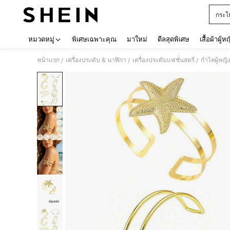
กระโ
Use up 
หมวดหมู่
พิเศษเฉพาะคุณ
มาใหม่
ดีลสุดพิเศษ
เสื้อผ้าผู้ห
หน้าแรก
เครื่องประดับ & นาฬิกา
เครื่องประดับแฟชั่นสตรี
กำไลผู้หญิ
/
/
/