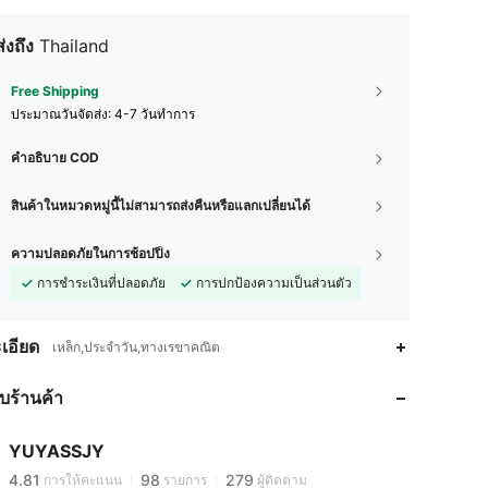
ส่งถึง
Thailand
Free Shipping
ประมาณวันจัดส่ง:
4-7 วันทำการ
คำอธิบาย COD
สินค้าในหมวดหมู่นี้ไม่สามารถส่งคืนหรือแลกเปลี่ยนได้
ความปลอดภัยในการช้อปปิ้ง
การชำระเงินที่ปลอดภัย
การปกป้องความเป็นส่วนตัว
เอียด
เหล็ก,ประจำวัน,ทางเรขาคณิต
4.81
98
279
4.81
98
279
กับร้านค้า
4.81
98
279
4.81
98
279
YUYASSJY
4.81
98
279
การให้คะแนน
รายการ
ผู้ติดตาม