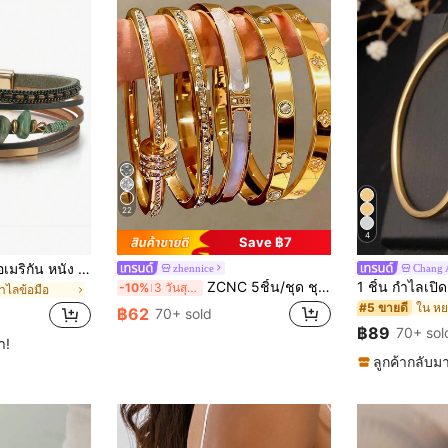
22
4
Save ฿7
1 ชิ้น สไตล์ยุโรป & อเมริกัน หนัง PU เชือก ลูกปัดหิน ท่อทองแดง ดีไซน์ กำไลข้อมือผู้หญิง ฤดูร้อน ชายหาด สำหรับเธอ
zhennice
Chang 
ZCNC 5ชิ้น/ชุด ชุดสร้อยข้อมือสแตนเลสหลายสีที่ปรับแต่งได้, ดีไซน์ที่ไม่ซ้ำใคร, แฟชั่น, ดีไซน์หลายองค์ประกอบ, ของขวัญที่เหมาะสมอย่างประณีต, เครื่องประดับที่ไม่ซีดจาง, มีสไตล์, ของขวัญสำหรับเธอ
-10%
3 วันสุดท้าย
ำไลข้อมือ
#5 ขายดี
฿62
70+ sold
฿89
70+ sol
ำ!
ลูกค้ากลับมา