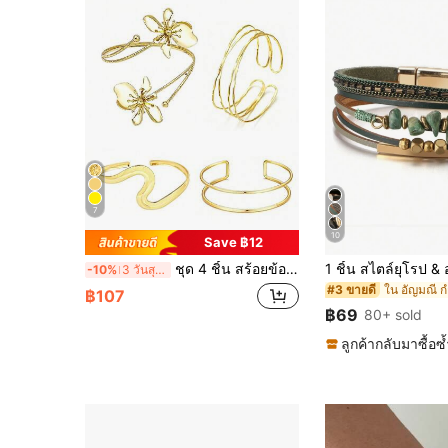
7
10
Save ฿12
ชุด 4 ชิ้น สร้อยข้อมือปรับได้ รูปทรงง่าย สไตล์วันหยุดร้อน โลหะ
-10%
3 วันสุดท้าย
ใน อัญมณี ก
#3 ขายดี
฿107
฿69
80+ sold
ลูกค้ากลับมาซื้อซ้