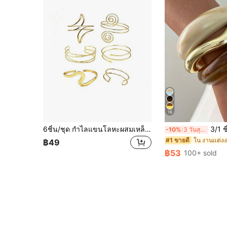
18
6ชิ้น/ชุด กำไลแขนโลหะผสมเหล็กสีทอง, กำไลเปิดสไตล์มินิมอล, เหมาะสำหรับผู้หญิงในฤดูร้อน วันหยุดชายหาด, การสวมใส่แบบสบายๆ
3/1 ชิ้น ชุดแหวนและกำไลเปิดรูปคลื่นสไตล์วินเทจมินิม
-10%
3 วันสุดท้าย
#1 ขายดี
฿49
฿53
100+ sold