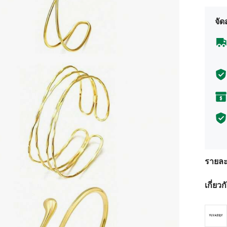
จัด
รายละ
เกี่ยว