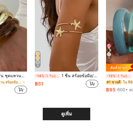
32
8
อลสำหรับผู้หญิง วัสดุอะคริลิก CCB เหมาะสำหรับการสวมใส่ประจำวัน สามารถสวมซ้อนกันได้ เหมาะสำหรับของขวัญวันหยุด
1 ชิ้น สร้อยข้อมือ/กำไลรูปปลาดาว สไตล์ลำลองแฟชั่น เหมาะสำหรับเครื่องประดับวันหยุดริมทะเลของผู้หญิง
4
-14%
3 วันสุดท้าย
-13%
3 วันสุดท้าย
ใน งานแต่งงาน สร้อยข้อมือผู้หญิง
ใน สีฟ
#1 ขายดี
฿51
฿95
600+ so
ดูเพิ่ม