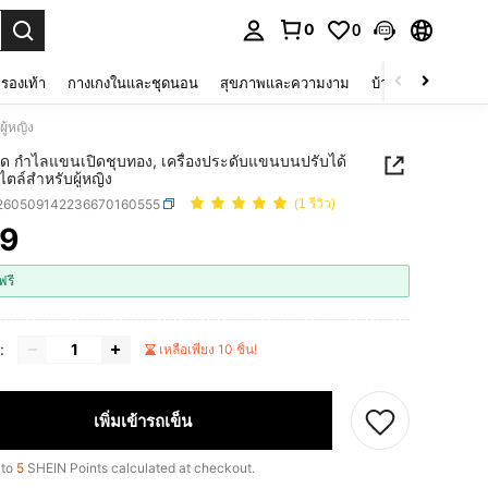
0
0
 select.
รองเท้า
กางเกงในและชุดนอน
สุขภาพและความงาม
บ้านและที่อยู่อาศัย
ู้หญิง
ชุด กำไลแขนเปิดชุบทอง, เครื่องประดับแขนบนปรับได้
ตล์สำหรับผู้หญิง
j260509142236670160555
(1 รีวิว)
79
ICE AND AVAILABILITY
ฟรี
:
เหลือเพียง 10 ชิ้น!
เพิ่มเข้ารถเข็น
 to
5
SHEIN Points calculated at checkout.