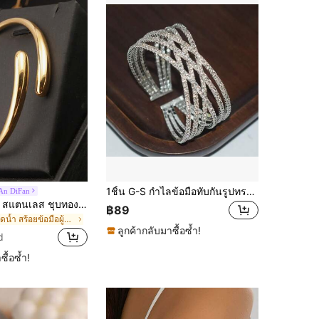
1ชิ้น G-S กำไลข้อมือทับกันรูปทรงโดเด่น 6แถว คริสตัลเพชรประดับ กว้าง ยืดหยุ่น
An DiFan
1 ชิ้น กำไลเปิด สแตนเลส ชุบทอง 18K รูปหยดน้ำเรียบง่ายแบบเกินจริง ขัดเงา เหมาะสำหรับสวมใส่ประจำวัน
฿89
ใน หยดน้ำ สร้อยข้อมือผู้หญิง
ลูกค้ากลับมาซื้อซ้ำ!
d
ซื้อซ้ำ!