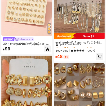
Save ฿1
#2 ขายดี
ใน เหล็ก ชุดต่างหูผู้หญิง
Mandara
ลูกค้ากลับมาซื้อซ้ำ!
ชุดต่างหูประดับด้วยมุกรูปตัว C 6-18 คู
30 คู่ ต่างหูแฟชั่นสำหรับผู้หญิง, ลายด
่/ชุด รูปแบบใหม่
#2 ขายดี
#2 ขายดี
ใน เหล็ก ชุดต่างหูผู้หญิง
ใน เหล็ก ชุดต่างหูผู้หญิง
อกไม้, โบว์, หัวใจ, สี่เหลี่ยม, ลายเรขาค
99
฿
ณิต, สำหรับใส่ลำลองและวันหยุด
ลูกค้ากลับมาซื้อซ้ำ!
ลูกค้ากลับมาซื้อซ้ำ!
300+ sold
(1000+)
#2 ขายดี
ใน เหล็ก ชุดต่างหูผู้หญิง
48
฿
-2%
ลูกค้ากลับมาซื้อซ้ำ!