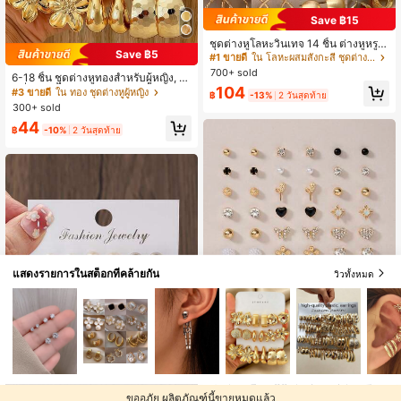
Save ฿15
ชุดต่างหูโลหะวินเทจ 14 ชิ้น ต่างหูหรูห
Save ฿5
ราเฉพาะตัวสำหรับสวมใส่ประจำวัน ขอ
#1 ขายดี
ใน โลหะผสมสังกะสี ชุดต่างหูผู้หญิง
งขวัญสำหรับผู้หญิง
700+ sold
6-18 ชิ้น ชุดต่างหูทองสำหรับผู้หญิง, แ
104
ฟชั่นปาร์ตี้, การเดินทางท่องเที่ยว, ของ
#3 ขายดี
ใน ทอง ชุดต่างหูผู้หญิง
฿
-13%
2 วันสุดท้าย
ขวัญหมั้น, เหมาะสำหรับโอกาสต่างๆ,
300+ sold
(ทำจากวัสดุ CCB คอมโพสิตที่ไม่ก่อให้เ
44
กิดอาการแพ้และไม่ซีดจาง), ของขวัญ
฿
-10%
2 วันสุดท้าย
สำหรับเธอ
แสดงรายการในสต็อกที่คล้ายกัน
วิวทั้งหมด
15
ชุดต่างหูติดหู 30 คู่ - โลหะ ไข่มุกเทียม
#8 ขายดี
ใน สีสันสดใส ต่างหูผู้หญิง
ขออภัย ผลิตภัณฑ์นี้ขายหมดแล้ว
Save ฿6
ดีไซน์เรียบง่ายและน่ารัก รวมถึงรูปหัวใ