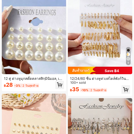
1.5K ผู้ติดตาม
4.88
1.5K ผู้ติดตาม
4.88
1.5K ผู้ติดตาม
4.88
9
1.5K ผู้ติดตาม
4.88
Save ฿4
12 คู่ ต่างหูมุกสตั๊ดคลาสสิกมินิมอล, เครื่
12/24/60 ชิ้น ต่างหูห่วงสไตล์พังก์วินเท
องประดับสำหรับผู้หญิง, เครื่องประดับฤ
จสำหรับผู้หญิง, สไตล์โบฮีเมียน - สวมใ
100+ sold
28
฿
-3%
2 วันสุดท้าย
1.5K ผู้ติดตาม
4.88
ดูร้อน, เหมาะสำหรับใส่ทุกวัน
ส่ได้หลากหลายในชีวิตประจำวัน
35
฿
-10%
2 วันสุดท้าย