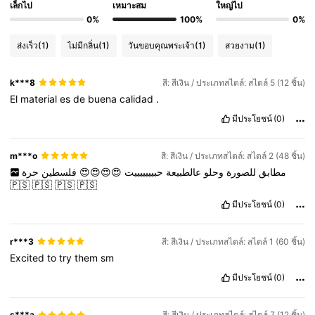
เล็กไป
เหมาะสม
ใหญ่ไป
0%
100%
0%
ส่งเร็ว
(1)
ไม่มีกลิ่น
(1)
วันขอบคุณพระเจ้า
(1)
สวยงาม
(1)
k***8
สี: สีเงิน / ประเภทสไตล์: สไตล์ 5 (12 ชิ้น)
El
material
es
de
buena
calidad
.
มีประโยชน์
(0)
m***o
สี: สีเงิน / ประเภทสไตล์: สไตล์ 2 (48 ชิ้น)
حرة
فلسطين
😍😍😍😍
حبيييييييت
عالطبيعة
وحلو
للصورة
مطابق
🇵🇸
🇵🇸
🇵🇸
🇵🇸
มีประโยชน์
(0)
r***3
สี: สีเงิน / ประเภทสไตล์: สไตล์ 1 (60 ชิ้น)
Excited
to
try
them
sm
มีประโยชน์
(0)
s***a
สี: สีเงิน / ประเภทสไตล์: สไตล์ 7 (12 ชิ้น)