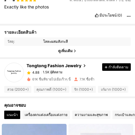
Exactly
like
the
photos
มีประโยชน์
(0)
รายละเอียดสินค้า
1.5K ผู้ติดตาม
4.88
วัสดุ:
โลหะผสมสังกะสี
ดูเพิ่มเติม
1.5K ผู้ติดตาม
4.88
Tongtong Fashion Jewelry
กำลังติดตาม
1.5K ผู้ติดตาม
4.88
61K ชิ้นที่ขายไปเมื่อเร็วๆ นี้
7.1K ซื้อซ้ำ
สวย (2000+)
คุณภาพดี (1000+)
รัก (1000+)
เก๋มาก (1000+)
1.5K ผู้ติดตาม
4.88
คุณอาจชอบ
1.5K ผู้ติดตาม
4.88
แนะนำ
เครื่องตกแต่งเครื่องแต่งกาย
ความงามและสุขภาพ
กระเป๋าและก
1.5K ผู้ติดตาม
4.88