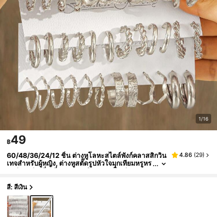
1/16
49
฿
60/48/36/24/12 ชิ้น ต่างหูโลหะสไตล์พังก์คลาสสิกวิน
4.86
(
29
)
เทจสำหรับผู้หญิง, ต่างหูสตั๊ดรูปหัวใจมุกเทียมหรูหร
า, ต่างหูห่วงสี่เหลี่ยมเรขาคณิตขนาดใหญ่, เหมาะ
สำหรับใส่ในชีวิตประจำวันและเทศกาลดนตรี, ยังเป็นข
องขวัญที่เหมาะสำหรับวันหยุดและวันแม่
สี: สีเงิน