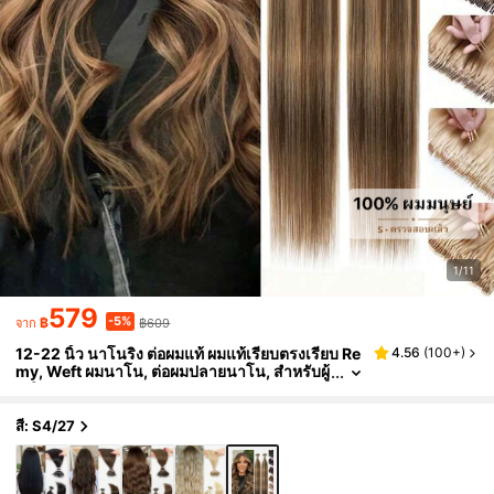
1/11
579
-5%
฿
฿609
จาก
12-22 นิ้ว นาโนริง ต่อผมแท้ ผมแท้เรียบตรงเรียบ Re
4.56
(
100+
)
my, Weft ผมนาโน, ต่อผมปลายนาโน, สำหรับผู้
หญิง
สี: S4/27