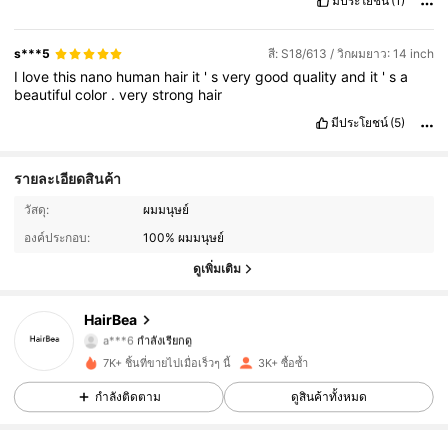
มีประโยชน์
(1)
quality
,
but
this
one
truly
delivers
.
Whether
for
personal
use
or
as
a
gift
,
I
highly
recommend
it
.
You
’
ll
definitely
get
great
value
for
your
money
.
I
’
m
very
satisfied
with
my
purchase
and
s***5
สี: S18/613 / วิกผมยาว: 14 inch
will
definitely
consider
buying
from
this
brand
again
.
It
I
love
this
nano
human
hair
it
'
s
very
good
quality
and
it
'
s
a
exceeded
my
expectations
in
every
way
.
beautiful
color
.
very
strong
hair
มีประโยชน์
(5)
รายละเอียดสินค้า
2.4K ผู้ติดตาม
4.68
วัสดุ:
ผมมนุษย์
องค์ประกอบ:
100% ผมมนุษย์
2.4K ผู้ติดตาม
4.68
ดูเพิ่มเติม
2.4K ผู้ติดตาม
4.68
HairBea
a***6
กำลังเรียกดู
2.4K ผู้ติดตาม
4.68
7K+ ชิ้นที่ขายไปเมื่อเร็วๆ นี้
3K+ ซื้อซ้ำ
2.4K ผู้ติดตาม
4.68
กำลังติดตาม
ดูสินค้าทั้งหมด
2.4K ผู้ติดตาม
4.68