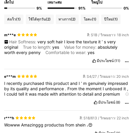
เล็กไป
เหมาะสม
ใหญ่ไป
9%
91%
0%
ส่งเร็ว
(1)
ใช้ได้ทุกวัน
(2)
ทางการ
(2)
โยคะ
(1)
ปีใหม่
(1)
m***e
สี: S1B / วิกผมยาว: 18 inch
Hair Softness:
very
soft
hair
I
love
the
texture
it
’
s
very
original
True to length:
yes
Value for money:
absolutely
worth
every
penny
Comfortable to wear:
yes
มีประโยชน์
(11)
e***m
สี: S4/27 / วิกผมยาว: 20 inch
I
recently
purchased
this
product
and
I
’
m
genuinely
impressed
by
its
quality
and
performance
.
From
the
moment
I
unboxed
it
,
I
could
tell
it
was
made
with
attention
to
detail
and
premium
materials
.
It
looks
sleek
,
feels
durable
,
and
works
exactly
as
มีประโยชน์
(8)
described
.
I
’
ve
been
using
it
regularly
and
it
hasn
’
t
disappointed
me
at
all
.
What
I
appreciate
most
is
its
reliability
—
it
does
what
it
promises
without
any
issues
.
Customer
r***h
สี: S18/613 / วิกผมยาว: 22 inch
service
was
also
responsive
and
helpful
,
which
made
the
Wowww
Amazinggg
productss
from
shein
،😍
experience
even
better
.
It
’
s
rare
to
find
a
product
that
combines
great
design
,
top
-
tier
functionality
,
and
lasting