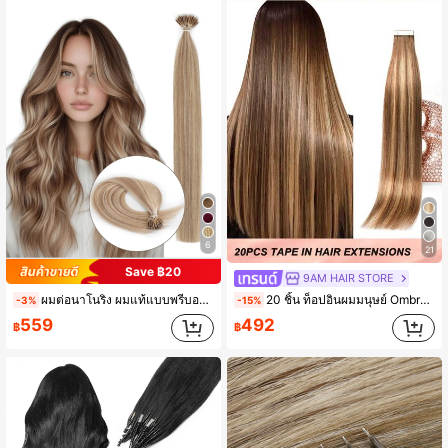
6
21
Save ฿20
9AM HAIR STORE
ผมต่อนาโนริง ผมแท้แบบพรีบอนด์ คอลด์ฟิวชั่น ปลายนาโนธรรมชาติ ล่องหน สำหรับผู้หญิง ยาว 12-24 นิ้ว ลุคธรรมชาติ เหมาะสำหรับใส่ประจำวัน ปาร์ตี้ งานแต่ง และสไตล์ฤดูร้อน
20 ชิ้น ท็อปอินผมมนุษย์ Ombre T4/P4/27 บาเลย์จ สีน้ำตาลเข้าถึงบลอนด์คาราเมล ผมมนุษย์ที่แข็งแรงและทนทานการต่อเติมผมด้วยเทปใส
-3%
-15%
559
492
฿
฿