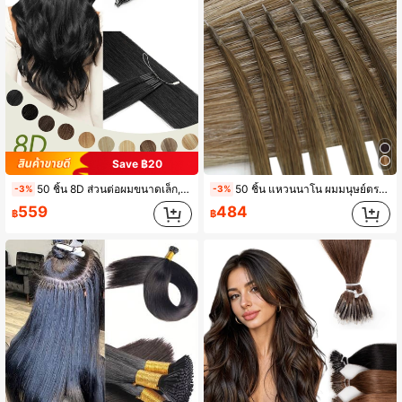
Save ฿20
50 ชิ้น 8D ส่วนต่อผมขนาดเล็ก, ส่วนต่อผมไมโครบีดผมจริง, ผมตรง, สีเทา-ทองแบบออมเบร, สีบลอนด์ฟอกขาว, นาโนริง, ส่วนต่อผมไมโครบีดซิลิโคนขนาดเล็กที่มองไม่เห็น
50 ชิ้น แหวนนาโน ผมมนุษย์ตรงแบบไร้รอยต่อ, การเชื่อมต่อแบบเย็น, เพิ่มปริมาณ, อุปกรณ์เสริมสำหรับคอนเสิร์ตวันหยุด, สิ่งจำเป็นสำหรับการเดินทางในฤดูร้อน
-3%
-3%
559
484
฿
฿