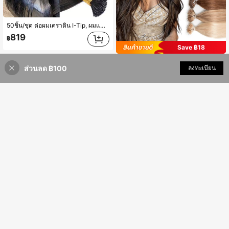
50ชิ้น/ชุด ต่อผมเคราติน I-Tip, ผมแท้ 100%, สีดำธรรมชาติ, 16-26 นิ้ว
819
฿
Save ฿18
12-22 นิ้ว ผมต่อนาโนริงผมมนุษย์, ผมต่อไมโครบีดส์ไร้รอยต่อ, ผมตรงธรรมชาติปลายเคลือบสำหรับผู้หญิง, งานแต่งงาน, วันหยุด, คอสเพลย์, ปราศจากกาว, ไม่ทำลายผม, ของขวัญร้านทำผมมืออาชีพ, การดูแลตนเองแบบโกธิค
-3%
ส่วนลด ฿100
เพิ่มเข้ารถเข็น
ลงทะเบียน
5% ลดราคา!
501
฿
Save ฿14
10 ชิ้น มินิเทปต่อผม ผมมนุษย์ ผมเรมี่ ผมมนุษย์ เทปไร้รอยต่อสองด้าน เทปต่อผม อุปกรณ์เสริมสำหรับเทศกาลคอนเสิร์ต สิ่งจำเป็นสำหรับการเดินทางช่วงฤดูร้อน
-4%
385
฿