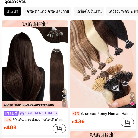
คุณอาจชอบ
แนะนำ
เครื่องตกแต่งเครื่องแต่งกาย
เครื่องใช้ในบ้าน
เครื่องประดับ & น
2.4K ผู้ติดตาม
4.68
2.4K ผู้ติดตาม
4.68
2.4K ผู้ติดตาม
4.68
2.4K ผู้ติดตาม
4.68
2.4K ผู้ติดตาม
4.68
16
9AM HAIR STORE
ส่วนต่อผม Remy Human Hair I-Tip ขนาด 12-22 นิ้ว, จัดทรงง่าย, Cold Fusion ไม่หลุดร่วง, นุ่มและเป็นธรรมชาติ, เหมาะสำหรับการเดินทางและทรงผมแฟชั่นในชีวิตประจำวัน
-5%
50 เส้น ส่วนต่อผม ไมโครลิงค์ ผมมนุษย์ สีน้ำตาลอ่อน 2# ส่วนต่อผม ไมโครลูป ผมตรงนุ่มลื่น ส่วนต่อผม ไมโครบีด สำหรับสตรี
-5%
436
฿
493
฿