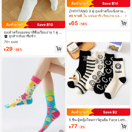
Save ฿14
ZHIYITANG 3 คู่ ถุงเท้าครึ่งแข้งลายกา
ร์ตูนหน้ายิ้มสำหรับผู้หญิง, น่ารักและทัน
#6 ขายดี
ใน แฟนตาซี-เรียบง่าย ถุงเท้าลูกเรือผู้หญิง
สมัย, เหมาะสำหรับทุกฤดู, ความหนาป
65
กติ, ระบายอากาศได้ดี, สวมใส่สบาย, ดู
฿
-18%
Save ฿10
#3 ขายดี
ใน ผ้าถัก ถุงเท้าลูกเรือผู้หญิง
ดซับความชื้น, เหมาะสำหรับเล่นกีฬา,
ลำลอง, สไตล์สตรีท
ลูกค้ากลับมาซื้อซ้ำ!
ถุงเท้าครึ่งน่องหนาสีพื้นเรียบง่าย 1 คู่ เห
มาะสำหรับใส่ในชีวิตประจำวัน ฤดูใบไ
#3 ขายดี
#3 ขายดี
ใน ผ้าถัก ถุงเท้าลูกเรือผู้หญิง
ใน ผ้าถัก ถุงเท้าลูกเรือผู้หญิง
ม้ร่วง
70+ sold
ลูกค้ากลับมาซื้อซ้ำ!
ลูกค้ากลับมาซื้อซ้ำ!
#3 ขายดี
ใน ผ้าถัก ถุงเท้าลูกเรือผู้หญิง
29
฿
-26%
ลูกค้ากลับมาซื้อซ้ำ!
Save ฿2
5 ชิ้น ผู้หญิงใหม่การ์ตูนยิ้ม Face Letter
พิมพ์กลางลูกวัวกีฬาถุงเท้า Moisture-
77
฿
-3%
Wicking Breathable ถุงเท้า