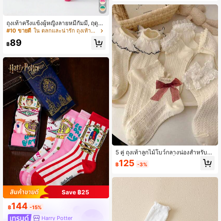
ถุงเท้าครึ่งแข้งผู้หญิงลายหมีกัมมี่, ฤดูใบ
ไม้ร่วง
#10 ขายดี
ใน ตลกและน่ารัก ถุงเท้าลูกเรือผู้หญิง
89
฿
5 คู่ ถุงเท้าลูกไม้โบว์กลางน่องสำหรับผู้
หญิง สไตล์ JK Lolita ญี่ปุ่นน่ารัก ดูดซับ
125
฿
-3%
เหงื่อ สำหรับชุด Lolita
Save ฿25
144
฿
-15%
Harry Potter