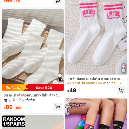
96
ลิ่นกายสไตล์กราฟิตี้ยุโรปและอเมริกาแ
฿
-3%
บบมินิมอล, เหมาะสำหรับทุกฤดูกาล, ข
องขวัญคริสต์มาสฤดูใบไม้ร่วง/ฤดูหนาว
ถุงเท้าข้อกลาง สปอร์ต ลายทาง ลาย ตัว
อักษร แจ๊กการ์ด
#9 ขายดี
ใน จดหมาย ถุงเท้าลูกเรือผู้หญิง
Save ฿20
49
฿
5คู่ ถุงเท้าลำลองแบบยาว สีพื้น สำหรับ
ทุกฤดู, ฤดูใบไม้ร่วง
ลูกค้ากลับมาซื้อซ้ำ!
89
฿
-18%