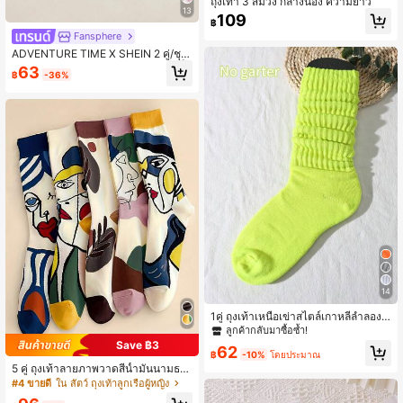
ถุงเท้า 3 สีม่วง กลางน่อง ความยาว
13
109
฿
Fansphere
ADVENTURE TIME X SHEIN 2 คู่/ชุด
ถุงเท้าท่อลายการ์ตูนสำหรับผู้หญิง, แพ็
63
฿
-36%
คของขวัญ
14
1คู่ ถุงเท้าเหนือเข่าสไตล์เกาหลีลำลองส
ไตล์เพรพพีโลลิต้าเรียบง่ายสำหรับผู้หญิ
ลูกค้ากลับมาซื้อซ้ำ!
ง ฤดูใบไม้ผลิและฤดูร้อน (ไม่รวมบอร์ด
Save ฿3
62
ถุงเท้า), ถุงเท้าฤดูใบไม้ร่วง
฿
-10%
โดยประมาณ
5 คู่ ถุงเท้าลายภาพวาดสีน้ำมันนามธรร
มสำหรับคู่รัก ยูนิเซกส์, ถุงเท้ายาวระบา
#4 ขายดี
ใน สัตว์ ถุงเท้าลูกเรือผู้หญิง
ยอากาศซับเหงื่อ, ถุงเท้าครึ่งแข้งระงับก