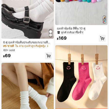
ถุงเท้าหุ้มข้อ สีพื้น 10 คู่
ลูกค้ากลับมาซื้อซ้ำ!
169
฿
6 คู่ ถุงเท้าข้อสั้นประดับขอบระบายสีขา
วสำหรับผู้หญิง, ถุงเท้าหลวมอเนกประส
#5 ขายดี
ใน ลาย ถุงเท้าลูกเรือผู้หญิง
งค์, สไตล์สาวน่ารัก, เหมาะสำหรับใส่ใน
60+ sold
ชีวิตประจำวัน, สวมใส่สบาย
69
฿