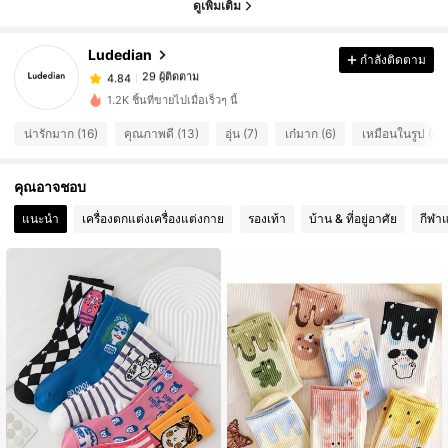
4.84
ดูเพิ่มเติม
29 ผู้ติดตาม
4.84
Ludedian
กำลังติดตาม
29 ผู้ติดตาม
4.84
x***9
ตาม
1 วันที่ผ่านมา
29 ผู้ติดตาม
4.84
1.2K ชิ้นที่ขายไปเมื่อเร็วๆ นี้
29 ผู้ติดตาม
4.84
น่ารักมาก (16)
คุณภาพดี (13)
อุ่น (7)
เก๋มาก (6)
เหมือนในรูป (6)
29 ผู้ติดตาม
4.84
คุณอาจชอบ
แนะนำ
เครื่องตกแต่งเครื่องแต่งกาย
รองเท้า
บ้าน & ที่อยู่อาศัย
กีฬา