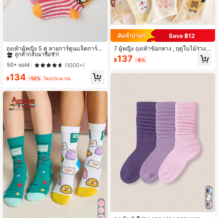
Save ฿12
#6 ขายดี
ใน สัตว์ ถุงเท้าลูกเรือผู้หญิง
ลูกค้ากลับมาซื้อซ้ำ!
ถุงเท้าผู้หญิง 5 คู่ ลายการ์ตูนแจ็คการ์ด
7 ผู้หญิง ถุงเท้าข้อกลาง , ฤดูใบไม้ร่วง/ฤ
หลากสีน่ารักตลกขบขัน แบบกำหนดเอง
ดูหนาว ใหม่ Ins แมทช์ทุกสไตล์ นักเรีย
#6 ขายดี
#6 ขายดี
ใน สัตว์ ถุงเท้าลูกเรือผู้หญิง
ใน สัตว์ ถุงเท้าลูกเรือผู้หญิง
137
฿
-8%
ความยาวครึ่งน่อง ถุงเท้ากีฬา ใส่ได้ทุก
น ' ถุงเท้า , เกาหลี หวาน & น่ารัก ญี่ปุ่น
ลูกค้ากลับมาซื้อซ้ำ!
ลูกค้ากลับมาซื้อซ้ำ!
50+ sold
(1000+)
ฤดู
JK สไตล์ สวมใส่ทุกวัน
#6 ขายดี
ใน สัตว์ ถุงเท้าลูกเรือผู้หญิง
134
฿
-10%
โดยประมาณ
ลูกค้ากลับมาซื้อซ้ำ!