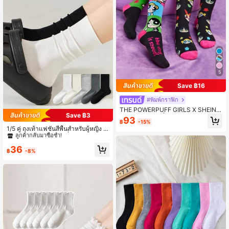
5
Save ฿16
#พิมพ์กราฟิก
THE POWERPUFF GIRLS X SHEIN 2
Save ฿3
คู่ถุงเท้าคอลเลกชั่นผู้หญิง ลวดลายดอก
93
#10 ขายดี
ใน สปอร์ต ถุงเท้าลูกเรือผู้หญิง
฿
-15%
ไม้ ฟอง และดอกมะลิสีสันสดใสพิมพ์ลา
ลูกค้ากลับมาซื้อซ้ำ!
1/5 คู่ ถุงเท้าแฟชั่นสีพื้นสำหรับผู้หญิง ร
ยเต็มแบบทูโทน
ะบายอากาศได้ดี ซับเหงื่อได้ดี ถุงเท้า
#10 ขายดี
#10 ขายดี
ใน สปอร์ต ถุงเท้าลูกเรือผู้หญิง
ใน สปอร์ต ถุงเท้าลูกเรือผู้หญิง
ลำลองสำหรับใส่ในบ้าน ความยาวครึ่ง
ลูกค้ากลับมาซื้อซ้ำ!
ลูกค้ากลับมาซื้อซ้ำ!
36
น่อง
฿
-8%
#10 ขายดี
ใน สปอร์ต ถุงเท้าลูกเรือผู้หญิง
ลูกค้ากลับมาซื้อซ้ำ!