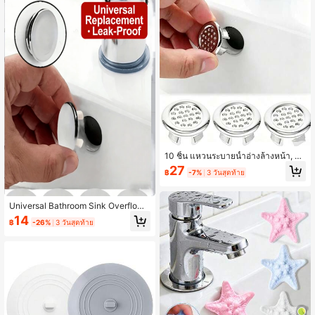
ปาร์ตี้, งานแต่งงาน, วันอีสเตอร์, วันแม่,
วันพ่อ, ตกแต่งห้องน้ำบ้าน, ตกแต่งฤดูใ
บไม้ร่วง
10 ชิ้น แหวนระบายน้ำอ่างล้างหน้า, แ
หวนตกแต่งอ่างล้างหน้า, อุปกรณ์แหวน
27
฿
-7%
3 วันสุดท้าย
ระบายน้ำตาข่าย, ปลั๊กระบายน้ำอ่างอา
บน้ำกันรั่ว ติดตั้งง่าย, เหมาะสำหรับห้อง
น้ำและห้องครัว, ดีไซน์ทันสมัยแฟชั่น, อุ
ปกรณ์ห้องน้ำ, เหมาะสำหรับอ่างล้างหน้
Universal Bathroom Sink Overflow
ามาตรฐาน ห้องน้ำและห้องครัว ป้องกัน
Hole Cover, Round Anti-Leak Anti-
14
฿
-26%
3 วันสุดท้าย
การรั่วไหล (1/3/5/10 ชิ้น) มีให้เลือก
Clogging Sink Overflow Hole Decor
ative Cover