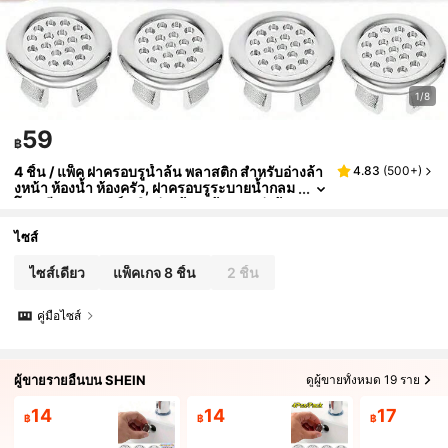
1/8
59
฿
4 ชิ้น / แพ็ค ฝาครอบรูน้ำล้น พลาสติก สำหรับอ่างล้า
4.83
(
500+
)
งหน้า ห้องน้ำ ห้องครัว, ฝาครอบรูระบายน้ำกลม
โครเมียม, อุปกรณ์เสริมอ่างล้างหน้า ตกแต่งบ้า
น ตกแต่งฤดูใบไม้ร่วง กลับโรงเรียน
ไซส์
ไซส์เดียว
แพ็คเกจ 8 ชิ้น
2 ชิ้น
คู่มือไซส์
ผู้ขายรายอื่นบน SHEIN
ดูผู้ขายทั้งหมด 19 ราย
14
14
17
฿
฿
฿