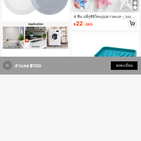
4 ชิ้น ปลั๊กซิลิโคนรูปดาวทะเล - วงแหว
นป้องกันน้ำล้น ทนทานและติดตั้งง่าย ป
22
฿
-24%
ลั๊กป้องกันน้ำล้นอ่างล้างหน้า ฝาปิดรูระ
บายน้ำอ่างล้างหน้า/อ่างอาบน้ำ เหมาะ
สำหรับอ่างล้างจานและอ่างล้างหน้าใน
ห้องน้ำ ป้องกันน้ำล้นและน้ำขังได้อย่าง
มีประสิทธิภาพ เหมาะสำหรับอ่างล้างห
น้าทุกประเภท ตกแต่งห้องน้ำที่บ้าน
1 ชิ้น จุกปิดท่อระบายน้ำอ่างอาบน้ำซิลิโ
ส่วนลด ฿100
เพิ่มเข้ารถเข็น
ลงทะเบียน
คน 5 นิ้ว, ที่ดักจับเส้นผมในท่อระบายน้ำ
ก่อตั้งเมื่อ 1 ปีที่แล้ว
อ่างอาบน้ำในห้องครัว, ฝาครอบท่อระบ
49
ายน้ำฝักบัวแบบดูดแบนสากล, อุปกรณ์เ
฿
สริมสำหรับซักรีดในห้องน้ำ (ขาว/เทา),
ของตกแต่งห้องน้ำในบ้าน, ฤดูใบไม้ร่วง
และฤดูเปิดเทอม
1ชิ้น ถาดวางสบู่ซิลิโคน, ถาดวางสบู่สีพื้
นเรียบง่าย, ถาดวางสบู่ระบายน้ำได้ สำ
ก่อตั้งเมื่อ 1 ปีที่แล้ว
หรับวางบนเคาน์เตอร์, อ่างล้างมือ ชั้นว
59
างกันลื่น, เครื่องใช้ในห้องน้ำ ของตกแต่
฿