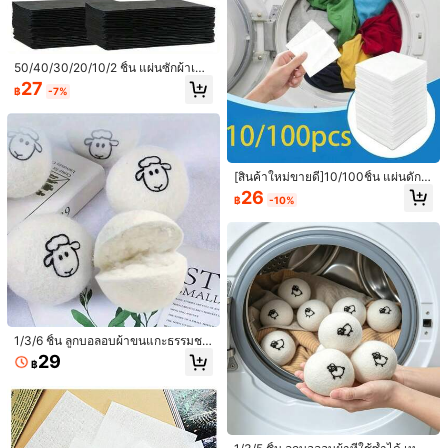
มีประโยชน์
(0)
N***y
ประเภทสไตล์: หลากสี / สี: สีดำ / ไซส์: 10 ชิ้น
50/40/30/20/10/2 ชิ้น แผ่นซักผ้าเพิ่ม
Da
uma
melhorada
no
aspecto
de
batido
das
roupas
pretas
.
สีดำ 91 กรัม/ตารางเมตร ออกแบบมาเ
27
฿
-7%
ป็นพิเศษสำหรับเสื้อผ้าสีดำที่ซีดจาง เห
Vale
muito
a
pena
มาะสำหรับเสื้อผ้าสีดำ กางเกงยีนส์สีเข้
ม สามารถใช้ในเครื่องล้างจานได้
มีประโยชน์
(0)
50 ผู้ติดตาม
4.61
[สินค้าใหม่ขายดี]10/100ชิ้น แผ่นดักจั
รายละเอียดสินค้า
บสีซักผ้าสีสันสดใส - ป้องกันการถ่ายโอ
26
฿
-10%
50 ผู้ติดตาม
นสี, อนุญาตให้ซักผสม, บรรลุผลลัพธ์ที่ส
4.61
วัสดุ:
ผ้าไม่ทอ
ดใส, เหมาะสำหรับการใช้งานในบ้านแ
ละเชิงพาณิชย์, สิ่งจำเป็นสำหรับห้องซัก
50 ผู้ติดตาม
4.61
องค์ประกอบ:
100% เส้นใยสังเคราะห์
รีด
50 ผู้ติดตาม
4.61
ดูเพิ่มเติม
50 ผู้ติดตาม
4.61
CHUNCHEN.
กำลังติดตาม
50 ผู้ติดตาม
4.61
1/3/6 ชิ้น ลูกบอลอบผ้าขนแกะธรรมชา
w***6
ตาม
1 วันที่ผ่านมา
ติ ลดไฟฟ้าสถิต ทำให้ผ้านุ่ม ดูแลผ้า ลา
29
50 ผู้ติดตาม
4.61
฿
6.7K ชิ้นที่ขายไปเมื่อเร็วๆ นี้
ยแกะ ของใช้จำเป็นในบ้าน บ่อลูกบอล
ซักรีด ลูกบอลสำลีสำหรับใบหน้า ลูกบอ
50 ผู้ติดตาม
4.61
ลสำลี
คุณภาพดี (48)
มีประโยชน์ (23)
เหมือนในรูป (22)
เก๋มาก (18)
แน
50 ผู้ติดตาม
4.61