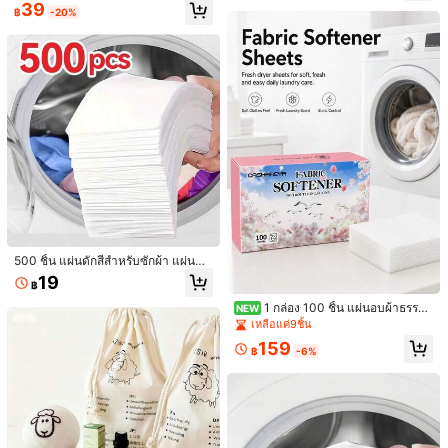
แผ่นต่อแพ็ค ป้องกันการถ่ายโอนสี รักษ
39
฿
-20%
าความสดของสีเสื้อผ้า เหมาะสำหรับใช้
ในบ้าน การเดินทางธุรกิจ & หอพัก
แผ่นรองรีดซิลิโคนทนความร้อน อเนกป
ระสงค์ (มีให้เลือกแบบแพ็ค 7 ชิ้นคละสี
#1 ขายดี
ใน ผลิตภัณฑ์ซักผ้า
หรือแพ็คเดี่ยว) ดีไซน์หนาพิเศษ ป้องกัน
41
การลวก เหมาะสำหรับใช้บนโต๊ะรีดผ้า
฿
-16%
100ชิ้น/50ชิ้น/30ชิ้น แผ่นซักผ้าลบสีเสื้
อผ้า, แผ่นป้องกันการย้อมสีเสื้อผ้า
39
฿
500 ชิ้น แผ่นดักสีสำหรับซักผ้า แผ่นดัก
สีกันสีตก แผ่นกำจัดขนและเส้นผม ดักจั
19
฿
บสีที่หลุดและขน ป้องกันเสื้อผ้าซีดจางแ
ละเป็นคราบ อุปกรณ์เสริมเครื่องซักผ้าใ
1 กล่อง 100 ชิ้น แผ่นอบผ้าธรรม
NEW
นบ้าน อุปกรณ์ทำความสะอาดที่จำเป็น
ชาติ ความจุขนาดใหญ่ แผ่นปรับผ้านุ่ม
เหลือแค่9ชิ้น
สำหรับครัวเรือน
จากพืช กลิ่นดอกซากุระ ช่วยให้ผ้านุ่มแ
159
ละขจัดไฟฟ้าสถิต แผ่นซักผ้าดับกลิ่นแล
฿
-6%
ะให้กลิ่นหอม แผ่นป้องกันไฟฟ้าสถิต กลิ่
นดอกซากุระ แผ่นอโรมาเทอราพีสำหรั
บรถยนต์ แผ่นอโรมาเทอราพีสำหรับบ้า
น