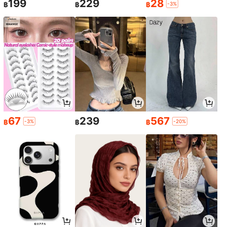
199
229
28
-3%
฿
฿
฿
กระดานบล็อกไม้สำหรับถักนิตติ้ง, แผ่น
บล็อกโครเชต์ลายสี่เหลี่ยมคุณยาย, เหม
40
฿
-18%
าะสำหรับผ้าคลุมไหล่, ผ้าพันคอ, ถุงเท้า,
เสื้อกันหนาว และโครงการงานฝีมือ DI
3ชิ้น/1ชิ้น ถุงซักผ้าตาข่ายทนทาน - ถุง
Y. ชุดกระดานบล็อกโครเชต์ไม้, สามาร
ตาข่ายหยาบป้องกันเสื้อผ้า ออกแบบมา
ถใช้ซ้ำได้สำหรับงานถักนิตติ้ง, การเย็บ,
29
฿
-26%
สำหรับซักด้วยเครื่อง; ถุงเก็บของที่ใช้ซ้ำ
การเย็บผลิตภัณฑ์ตกแต่ง.
ได้ ป้องกันการพันกัน (มีซิป) เหมาะสำห
รับสิ่งของต่างๆ รวมถึงชุดชั้นใน เสื้อผ้า
67
239
567
กางเกงยีนส์ ผ้าขนหนู ถุงเท้า เป็นต้น
-3%
-20%
฿
฿
฿
ลูกบอลขนสัตว์ทำมือ 6 ชิ้น - สารปรับผ้