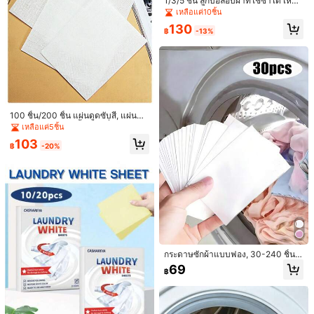
1/3/5 ชิ้น ลูกบอลอบผ้าที่ใช้ซ้ำได้ เหมา
คุณอาจชอบ
50 ผู้ติดตาม
4.61
ะสำหรับเครื่องอบผ้า สารปรับผ้านุ่มธรร
เหลือแค่10ชิ้น
มชาติและป้องกันรอยยับ ลูกบอลอบผ้าอ
50 ผู้ติดตาม
4.61
แนะนำ
เครื่องมือและการปรับปรุงบ้าน
เครื่องใช้ในบ้าน
โทรศัพท์มือถือแ
130
อร์แกนิก ใช้สำหรับกำจัดขนสัตว์ กระด
฿
-13%
าษอบผ้า ลูกบอลอบผ้าที่ออกแบบมาเพื่
อทำให้ผ้านุ่ม ลดรอยยับ และลดเวลากา
รอบผ้าอย่างมาก
100 ชิ้น/200 ชิ้น แผ่นดูดซับสี, แผ่นป้อ
งกันสีตก, ไม่ทำให้เสื้อผ้าเปลี่ยนสี, ซักร
เหลือแค่5ชิ้น
วมอย่างสบายใจ, ซักรวมเสื้อผ้าสีเข้มแ
103
ละสีอ่อน, ของใช้จำเป็นในบ้าน, แผ่นป้อ
฿
-20%
งกันสีตกสำหรับใช้ในเชิงพาณิชย์
Save ฿2
40/30/20/10/2ชิ้น/ชุด สีย้อมผ้าสีดำ สี
ย้อมผ้าสำหรับซ่อมแซมเสื้อยืดที่สีซีดจา
#8 ขายดี
ใน ผลิตภัณฑ์ทำความสะอาดบ้านราคาประหยัด ผลิตภัณฑ์ซั
ง อุปกรณ์ซักผ้าสำหรับเครื่องซักผ้า แผ่น
27
สีย้อมผ้า ใช้ได้กับเครื่องซักผ้าและผงซัก
฿
-7%
Save ฿4
ฟอกทุกชนิด อุปกรณ์ซักรีด
กระดาษซักผ้าแบบฟอง, 30-240 ชิ้น,
แผ่นฟื้นฟูเสื้อผ้าสีดำใหม่, แผ่นฟื้นฟูเสื้อ
แผ่นกระดาษผงซักฟอกเข้มข้นสำหรับซั
ผ้าสีดำ, แผ่นซักผ้าสำหรับฟื้นฟูเสื้อผ้าสี
69
#9 ขายดี
ใน ผลิตภัณฑ์ซักผ้า
฿
กชุดชั้นในและเสื้อผ้า, กำจัดแบคทีเรียแ
ซีด, สารยึดสีและเพิ่มความสดใส, ของใ
35
ละไรฝุ่น, ขจัดคราบ, สำหรับบ้าน, หอพั
ช้ในครัวเรือนที่จำเป็น
฿
-10%
ก, เดินทาง, อุปกรณ์ทำความสะอาด, อุ
ปกรณ์เปิดเทอม, น้ำยาขจัดคราบฝังแน่
นสำหรับเสื้อผ้า, รอยเปื้อนน้ำผลไม้, คร