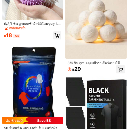
สีเฉพาะการซักด้วยเครื่อง, การป้องกันก
Save ฿12
ารย้อมสีผ้าผสมอย่างครอบคลุม, ของใช้
จำเป็นในบ้าน, ครัวเรือน, พกพา, ของข
SHEIN 50/100/200 ชิ้น กระดาษดูดซั
วัญ
บสีสำหรับซักรีด ป้องกันโอนถ่ายสีและก
37
฿
-24%
ารเลือนจาง รักษาสีเดิมของเสื้อผ้า ผ้าปู
ที่นอน ผ้าม่าน ที่บ้าน ที่พักอาศัย เครื่อง
6/3/1 ชิ้น ลูกบอลซักผ้าซิลิโคนนุ่มรูปเม่
ซักผ้า
น ขจัดคราบและขจัดขน ป้องกันการพัน
เหลือแค่3ชิ้น
กันและป้องกันการมัด ใช้ซ้ำได้ - เหมา
18
ะสำหรับบ้าน ห้องน้ำ การเดินทาง โรงแ
฿
-5%
รม โรงเรียน เครื่องซักผ้าและเครื่องอบผ้
า เครื่องมือทำความสะอาดเสื้อผ้า
3/6 ชิ้น ลูกบอลอบผ้าขนสัตว์แบบใช้ซ้ำ
ได้ - สำหรับเครื่องซักผ้าและผ้าในครัวเ
29
฿
240 ชิ้น แผ่นดักจับสี ป้องกันเสื้อผ้าซีดจ
รือน, สามารถใช้แทนน้ำยาปรับผ้านุ่ม,
างและสีไหล ล็อกสีเดิม เหมาะสำหรับกา
ลดรอยยับและไฟฟ้าสถิต
เหลือแค่1ชิ้น
รซักผ้าในเครื่องซักผ้า ผ้าปูที่นอน ผ้าม่า
125
น ผ้าชนิดต่างๆ และของใช้ในครัวเรือน
฿
-43%
ล่าสุด 9 ชม
สามารถใช้ได้ที่บ้านและหอพัก
แผ่นซักผ้าขจัดคราบและสีเหลือง - พลัง
ขจัดคราบโดยไม่ใช้สารฟอกขาว/1 กล่อ
63
฿
-9%
ง หรือ 2 กล่อง
Save ฿8
50 ชิ้น/แพ็ค แผ่นดูดซับสี, แผ่นซักผ้าป้