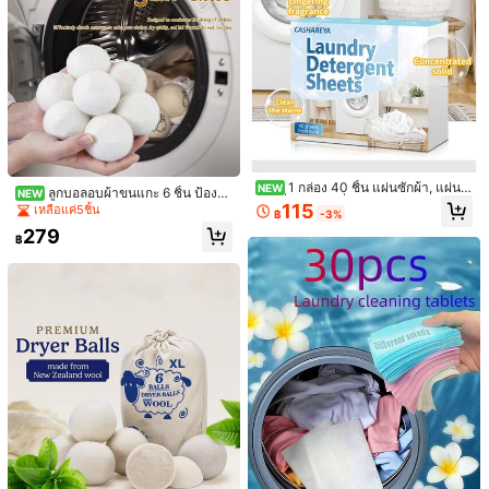
Save ฿2
40/20/10/2ชิ้น แผ่นเพิ่มสีดำสำหรับซัก
ผ้า, 91g/M² – แผ่นพิเศษสำหรับเสื้อผ้าสี
27
฿
-7%
ดำที่ซีดจาง แผ่นผ้าสำหรับเสื้อผ้าสีดำ,
กางเกงยีนส์ซักสีเข้ม, สำหรับเครื่องล้าง
จาน
Save ฿10
1 กล่อง 40 ชิ้น แผ่นซักผ้า, แผ่นซั
NEW
ลูกบอลอบผ้าขนแกะ 6 ชิ้น ป้องกั
NEW
กผ้าที่ซักด้วยเครื่องซักผ้าได้และซักด้วย
แผ่นดักจับสีซักผ้า - 72/120/240/360
115
นไฟฟ้าสถิต ลดรอยยับ ป้องกันการพันกั
เหลือแค่5ชิ้น
฿
-3%
มือได้, แผ่นซักผ้าพกพา, แผ่นซักผ้าในค
แผ่นต่อแพ็ค ป้องกันการถ่ายโอนสี รักษ
น ช่วยให้นุ่ม สำหรับเครื่องอบผ้าในบ้า
39
279
รัวเรือน, แผ่นซักผ้าพกพาใช้แล้วทิ้ง, แผ่
฿
-20%
าความสดของสีเสื้อผ้า เหมาะสำหรับใช้
น ลดเวลาอบผ้า เหมาะสำหรับผิวแพ้ง่า
฿
นซักผ้าทำความสะอาดเสื้อผ้า
ในบ้าน การเดินทางธุรกิจ & หอพัก
ยและเสื้อผ้าเด็ก
กระดาษอบผ้าความจุสูง, น้ำยาปรับผ้านุ่
มธรรมชาติ | กลิ่นลาเวนเดอร์มะพร้าว
69
฿
(สารสกัดจากพืช) | เหมาะสำหรับเสื้อผ้า
สัตว์เลี้ยง, ดูแลผ้าทุกชนิดอย่างอ่อนโยน