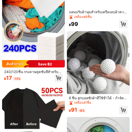
Free Shipping
แผ่นปรับผ้านุ่มสำหรับเครื่องอบผ้าควา
ประมาณวันจัดส่ง:
4-7 วันทำการ
มจุขนาดใหญ่ ผ้าธรรมชาติ แผ่นปรับผ้
เหลือแค่8ชิ้น
านุ่มจากพืชกลิ่นลาเวนเดอร์ ปรับผ้านุ่ม
ส่งคืนฟรี
99
ธรรมชาติและป้องกันไฟฟ้าสถิต แผ่นป
฿
รับผ้านุ่มสำหรับเครื่องอบผ้า เพื่อนคู่ใจใ
มีบริการเก็บเงินปลายทาง · การชำระเงินที่ปลอดภัย · การปกป้องความเป็นส่วนตัว
นการซักผ้า ขจัดกลิ่นและอโรมาเทอรา
พี
4.83
(12)
ดูเพิ่มเติม
t***a
ประเภทสไตล์: หลากสี / สี: สีดำ / ไซส์: 20ชิ้น
Satisfaite
je
recommande
vivement
Save ฿2
240/120ชิ้น กระดาษดูดซับสีสำหรับซั
มีประโยชน์
(0)
กรีด ป้องกันการย้อมสี แผ่นดักสีสำหรับเ
17
฿
-11%
ครื่องซักผ้า ทำความสะอาดเสื้อผ้า
g***1
ประเภทสไตล์: หลากสี / สี: สีดำ / ไซส์: 20ชิ้น
Bom
F
á
cil
de
usar
e
chegou
r
á
pido
6 ชิ้น ลูกบอลซักผ้าที่ใช้ซ้ำได้ - กำจัดข
นผ้า, ทำให้นุ่ม, ป้องกันการพันกัน, ลดร
มีประโยชน์
(0)
เหลือแค่1ชิ้น
อยยับ, ไม่ต้องใช้ไฟฟ้า, สารเติมซักผ้า,
91
ลูกบอลอบผ้าขนาดใหญ่พิเศษ, ลูกบอลเ
฿
-8%
ครื่องซักผ้า, ลูกบอลอบผ้า, แผ่นอบผ้า, ลู
s***4
ประเภทสไตล์: หลากสี / สี: สีดำ / ไซส์: 20ชิ้น
กบอลซักผ้า
تجنننن
مرا
تعطيها
سواد