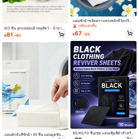
| ลดรอยยับและไฟฟ้าสถิต, ทำให้เสื้อผ้า
สดชื่นและสบาย | สำหรับซักผ้าในครัวเ
รือน, เสื้อผ้าสัตว์เลี้ยงและชุดประจำวัน |
กลิ่นหอมติดทนนาน, ทางเลือกที่เหมาะ
สำหรับครอบครัวและเจ้าของสัตว์เลี้ยง
แผ่นซักผ้าขจัดคราบทรงพลังที่วัดปริมา
ณไว้แล้ว แผ่นซักผ้าพกพา เหมาะสำหรั
เหลือแค่3ชิ้น
6/3 ชิ้น ลูกบอลอบผ้าขนสัตว์ - น้ำยาป
30 ชิ้น เม็ดฟอกขาวสำหรับซักผ้า ทำค
บใช้ในบ้าน หอพัก การเดินทาง การตั้ง
67
รับผ้านุ่มธรรมชาติ, ใช้ซ้ำได้, ลดรอยยั
วามสะอาดคราบน้ำมันและคราบสกปร
81
แคมป์ การใช้เชิงพาณิชย์ อุปกรณ์ซักผ้
82
฿
-3%
฿
-9%
฿
-17%
บ, ประหยัดเวลาในการอบแห้ง, ดีกว่าลู
กจากเสื้อผ้า เหมาะสำหรับการซักเสื้อผ้า
าที่เหมาะสม
กบอลพลาสติกและน้ำยาปรับผ้านุ่มชนิ
สีขาว ใช้ได้กับเครื่องซักผ้าทุกรุ่น การ
ดน้ำ
ทำความสะอาดเสื้อผ้าในครัวเรือน (หม
ายเลขล็อตผู้ผลิตอาจแตกต่างกัน รุ่นล่า
สุดจะได้รับความสำคัญ)
Save ฿2
240/120ชิ้น กระดาษดูดซับสีสำหรับซัก
รีด ป้องกันการย้อมสี แผ่นดักสีสำหรับเค
17
฿
-11%
รื่องซักผ้า ทำความสะอาดเสื้อผ้า
80/40/10 ชิ้น/ชุด แผ่นเพิ่มสีดำสำหรับ
แผ่นดักจับสีซักผ้า 95 ชิ้น แผ่นดูดซับสีป้
ชุดทำความสะอาดหมวกเบสบอล: ชั้นว
ซักผ้า, แผ่นเพิ่มสีสำหรับเสื้อผ้าสีซีด, แผ่
องกันการซีดจาง แผ่นดักจับสีซักผ้าป้อง