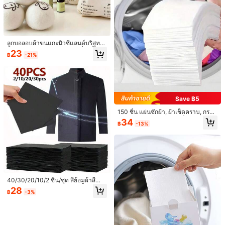
Save ฿11
120 ชิ้น แผ่นดักจับสีซักผ้าสีสันสดใส -
ป้องกันการซีดจางของสีและการถ่ายโอ
เหลือแค่1ชิ้น
แผ่นซักผ้ากันสีตก | แผ่นไม่ทอความจุสู
นสี สำหรับการซักผ้าผสมและรักษาควา
ง ดูดซับสีย้อมอย่างมีประสิทธิภาพเพื่อป้
48
25
มสดใสของสี เหมาะสำหรับผ้าทุกชนิด อุ
฿
-19%
฿
-14%
องกันสีตก | รักษาและล็อกสีสำหรับผ้าสี
ปกรณ์ซักผ้า
อ่อนและเข้ม | เหมาะสำหรับเครื่องซักผ้
าทุกรุ่น | สิ่งจำเป็นสำหรับการซักผ้าในค
ลูกบอลอบผ้าขนแกะนิวซีแลนด์บริสุทธิ์
รัวเรือน
100% ลูกบอลซักผ้าสักหลาดที่ใช้ซ้ำได้
23
฿
-21%
สารปรับผ้านุ่มธรรมชาติ ป้องกันไฟฟ้า
สถิต ลดรอยยับ ประหยัดเวลาอบผ้า เหม
าะสำหรับเครื่องซักผ้าและเครื่องอบผ้าที่
บ้าน
Save ฿5
150 ชิ้น แผ่นซักผ้า, ผ้าเช็ดคราบ, กระด
าษซักผ้าป้องกันสีตก, ผ้าเช็ดทำความส
34
฿
-13%
ะอาดในครัวเรือนที่ดูดซับได้คล้ายกับก
ระดาษทิชชูเนื้อผ้า
Save ฿9
100 ชิ้น ลวดทำความสะอาดท่อ, 53 ปร
ะเภทสี ลวดเชนิล, ลวดเชนิลยืดหยุ่น, ลว
ลูกค้ากลับมาซื้อซ้ำ!
ดทำความสะอาดท่อสีเทา, ลวดเชนิลสีพื้
50+ sold
น, ไม้ขนฟู ลวดทำความสะอาดท่อ, โคร
4
40/30/20/10/2 ชิ้น/ชุด สีย้อมผ้าสีดำ
70
งการศิลปะ, และการตกแต่ง, วัสดุ DIY
฿
-11%
สีทาผ้า อุปกรณ์ซักผ้าสำหรับเสื้อยืด ซ่อ
28
ทำด้วยมือ ลวดบิด ช่อดอกไม้ ของขวัญ
แผ่นซักผ้าฟอกขาวและซ่อมแซมผ้าปูที่
฿
-3%
มแซมเสื้อผ้าสีดำที่ซีดจาง แผ่นสีย้อมผ้
นอน | แผ่นขจัดคราบและสีเหลือง - สาร
59
า ใช้ได้กับเครื่องซักผ้าและผงซักฟอกทุ
฿
ฟอกขาวที่ไม่มีคลอรีนที่มีประสิทธิภาพ เ
กชนิด อุปกรณ์ซักรีด
หมาะสำหรับเสื้อผ้าสีขาว, แผ่นปรับผ้านุ่
มสำหรับเครื่องอบผ้า, ขจัดรอยยับและรั