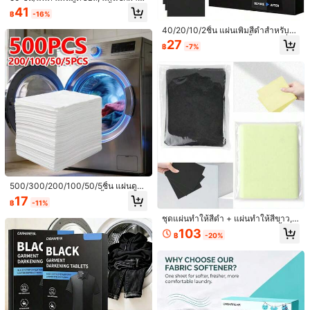
องกันสีตก, กระดาษดูดซับสีเสื้อผ้า, จัดส่
41
฿
-16%
งแบบสุ่มบรรจุภัณฑ์เก่า/ใหม่
40/20/10/2ชิ้น แผ่นเพิ่มสีดำสำหรับซั
กผ้า – แผ่นพิเศษสำหรับเสื้อผ้าสีดำที่ซีด
27
฿
-7%
จาง แท็บเล็ตผ้าสำหรับเสื้อผ้าสีดำ กางเ
กงยีนส์ซักสีเข้ม สำหรับเครื่องล้างจาน
ลูกบอลซักผ้ากำจัดขนสัตว์ ลูกบอลซักผ้า
ฟู - ป้องกันขน ลูกบอลทำความสะอาดเ
29
฿
ครื่องซักผ้า ตัวเก็บขนที่ใช้ซ้ำได้ รักษาเ
สื้อผ้าและผ้าปูที่นอนให้ปราศจากขน สิ่ง
จำเป็นสำหรับเจ้าของสัตว์เลี้ยง - เพิ่มป
ระสบการณ์การซักผ้าของคุณ
500/300/200/100/50/5ชิ้น แผ่นดูด
ซับสีสัน ป้องกันการย้อมสีเสื้อผ้า กระดา
แผ่นอบผ้าแห้ง จำนวนมาก น้ำยาปรับผ้
17
฿
-11%
ษดูดซับสีสำหรับเครื่องซักผ้า
านุ่มจากธรรมชาติ พืชหอม น้ำยาปรับผ้
68
฿
-1%
านุ่มสำหรับซักผ้า ช่วยให้ผ้านุ่มอย่างเป็
ชุดแผ่นทำให้สีดำ + แผ่นทำให้สีขาว,
นธรรมชาติและขจัดไฟฟ้าสถิต เครื่องอ
แผ่นแก้ไขและซ่อมแซมสีสำหรับเสื้อผ้า,
103
บผ้า แผ่นปรับผ้านุ่ม, อุปกรณ์ซักรีด, แผ่
฿
-20%
แผ่นเพิ่มสีสำหรับเสื้อผ้าที่ซีดจาง, แผ่น
นอโรมาเธอราพีดับกลิ่นและดับกลิ่น, แผ่
ทำให้สีขาวสำหรับเสื้อผ้าสีขาว, ซ่อมแ
นน้ำหอมซักผ้าหอมและป้องกันไฟฟ้าสถิ
ซมโดยไม่ใช้สารฟอกขาว, เหมาะสำหรั
ต
บเสื้อผ้าสีขาว, แผ่นทำให้สีดำสำหรับเสื้
อผ้าสีดำ, แผ่นซ่อมแซมสำหรับเสื้อผ้าสี
ดำ, แผ่นฟื้นฟูสีสำหรับใช้ในบ้านและเชิ
งพาณิชย์
30 ชิ้น แผ่นซักผ้าขาว, ทำความสะอาด