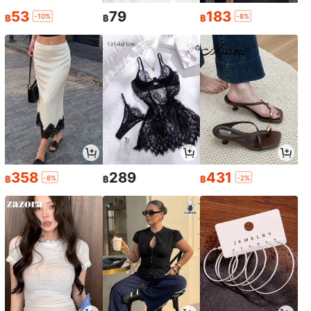
านุ่มธรรมชาติ, ใช้ซ้ำได้, ลดรอยยับ, ทา
เหลือแค่5ชิ้น
ตะแกรงซักหมวกเบสบอล, ถุงซักผ้า + ต
53
79
183
-10%
-8%
฿
฿
฿
งเลือกที่ดีกว่าลูกบอลพลาสติกและสารป
ะแกรง, เครื่องซักหมวกตาข่าย, อุปกรณ์
39
29
รับผ้านุ่มแบบเหลว, ลูกบอลของเล่นแมว
฿
฿
ทำความสะอาดอย่างอ่อนโยน, กรงซักห
ขนสัตว์เงียบ, ลูกบอลแมวแข็งทนทาน
มวกทนทานพร้อมตะแกรงตาก, ป้องกัน
สำหรับกัดและโต้ตอบ
ฝุ่นและสิ่งสกปรกได้ดีขึ้น, เหมาะสำหรับ
เครื่องซักผ้า
358
289
431
-8%
-2%
฿
฿
฿
Save ฿9
100/200/240 ชิ้น แผ่นซับสีสำหรับซัก
ผ้า ป้องกันเสื้อผ้าเปื้อนหรือซีดจาง เหมา
40
฿
-18%
ะสำหรับเครื่องซักผ้าและทำความสะอา
ดของใช้ในครัวเรือน เหมาะสำหรับใช้ที่
บ้านและหอพัก
200/300/600ชิ้น แผ่นดักจับสีผ้า ป้อง
กันสีตกและสีซีด คงสีเดิม เหมาะสำหรับ
#2 ขายดี
ใน ผลิตภัณฑ์ทำความสะอาดบ้านราคาประหยัด ผลิตภัณฑ์ซั
เครื่องซักผ้า เครื่องนอน ผ้าม่าน ผ้า และ
19
ของใช้ในบ้าน สำหรับใช้ในบ้านและหอ
฿
พัก