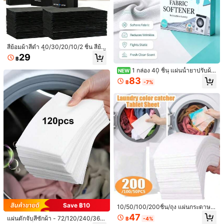
คราบไขมันและคราบสกปรก, เหมาะสำ
39
฿
หรับซักผ้าขาว, ใช้ได้กับเครื่องซักผ้าทุก
ชนิด, ทำความสะอาดเสื้อผ้าในครัวเรือ
น
สีย้อมผ้าสีดำ 40/30/20/10/2 ชิ้น สีย้อ
มสำหรับทาสีเสื้อผ้า อุปกรณ์ซ่อมแซมเสื้
29
฿
อยืดสำหรับเสื้อผ้าสีดำที่ซีดจาง แผ่นสีย้
อมผ้าที่ใช้ได้กับเครื่องซักผ้าและผงซักฟ
1 กล่อง 40 ชิ้น แผ่นน้ำยาปรับผ้า
NEW
อกทั้งหมด อุปกรณ์ซักรีด
นุ่ม, แผ่นอบผ้าที่มีกลิ่นหอม, ทำให้ผ้านุ่
83
฿
-7%
ม, ขจัดกลิ่นและให้กลิ่นหอม, สิ่งจำเป็น
สำหรับซักรีด
ถุงซักผ้าสัตว์เลี้ยงหนาและทนทาน - ถุง
ตาข่ายทนทานต่อการฉีกขาด, ถุงเก็บข
113
฿
-24%
2 วันสุดท้าย
นสัตว์เลี้ยงแบบใช้ซ้ำได้ความจุขนาดใ
หญ่ (สำหรับกำจัดขนสุนัขและแมว), เห
มาะสำหรับเครื่องซักผ้าและเครื่องอบผ้
Save ฿7
า, ถุงซักผ้าสัตว์เลี้ยงสำหรับที่นอนสัตว์เ
ลี้ยง, ผ้าห่ม, ผ้าเช็ดตัว
5 ชิ้น ชุดถุงซักผ้าตาข่าย, เหมาะสำหรับ
เสื้อผ้าที่บอบบาง, บรา, ถุงเท้า, ชุดชั้นใ
#3 ขายดี
ใน หลากสี อุปกรณ์เครื่องมือซักรีด
น, เสื้อผ้าเด็ก, กระเป๋าจัดระเบียบสำหรับ
32
การเดินทาง
฿
-18%
Save ฿10
10/50/100/200ชิ้น/ถุง แผ่นกระดาษซั
กรีด ป้องกันคราบ ป้องกันการซึมของสี
47
แผ่นดักจับสีซักผ้า - 72/120/240/360
฿
-4%
อุปกรณ์ซักรีด