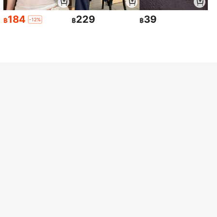
184
229
39
-12%
฿
฿
฿
40/35/25/20/10/2 ชิ้น แผ่นเพิ่มสีดำ
สำหรับซักผ้า 91g/M² – แผ่นพิเศษสำหรั
28
฿
-3%
3 วันสุดท้าย
บเสื้อผ้าสีดำที่ซีดจาง แผ่นผ้าสำหรับเสื้อ
ผ้าสีดำ กางเกงยีนส์สีเข้ม สำหรับเครื่อง
ล้างจาน
Save ฿4
ถุงซักรองเท้าที่ใช้ซ้ำได้ (แพ็ค 1 หรือ 2)
– ถุงทำความสะอาดรองเท้าผ้าใบแบบมี
25
฿
-14%
ซิป ผ้ากำมะหยี่ เหมาะสำหรับเครื่องซัก
ผ้าและเครื่องอบผ้า; เหมาะสำหรับรองเ
ท้ากีฬา รองเท้าเทนนิส รองเท้าบูท และร
องเท้าที่บอบบาง