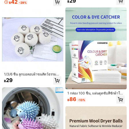
29
42
฿
างทำความสะอาดหมวกและถุงซักผ้าต
นเพิ่มสีผ้าเฉพาะสำหรับเสื้อผ้าสีดำซีด, เ
฿
-29%
59
กันการซีดจางและคราบ แผ่นดูดซับสี เ
฿
าข่าย - ป้องกันการเสียรูป, ใช้ได้กับเครื่
หมาะสำหรับเสื้อผ้าสีดำ
สื้อผ้าไม่เปื้อน
องล้างจานและเครื่องซักผ้า
40/20/10/2ชิ้น แผ่นเพิ่มสีดำสำหรับซัก
ผ้า – แผ่นพิเศษสำหรับเสื้อผ้าสีดำที่ซีดจ
27
฿
-7%
าง แท็บเล็ตผ้าสำหรับเสื้อผ้าสีดำ กางเก
งยีนส์ซักสีเข้ม สำหรับเครื่องล้างจาน
1/3/6 ชิ้น ลูกบอลอบผ้าขนสัตว์ธรรมชา
ติ, ลดไฟฟ้าสถิต, ทำให้ผ้านุ่ม, ดูแลผ้า,
29
฿
ลายแกะ, ของใช้จำเป็นในครัวเรือน
1 กล่อง 100 ชิ้น, แผ่นดูดซับสีซักผ้าใน
ครัวเรือน, แผ่นดักจับสีซักผ้าป้องกันการ
86
แผ่นดักสีซักผ้า 95 ชิ้น, แผ่นดูดซับสีป้อง
฿
-13%
ซีดจาง, แผ่นดูดซับสีป้องกันการซีดจา
กันการซีดจาง, แผ่นดักสีซักผ้าป้องกันก
42
ง, แผ่นดักจับสี, การป้องกันสีซักผ้าผสมใ
฿
-29%
ารซีดจางและป้องกันคราบ, แผ่นดูดซับ
นเครื่องซักผ้า, แผ่นซักผ้าป้องกันการย้อ
สี, เสื้อผ้าไม่เปื้อน
มสี, ซักผ้าสีเข้มและสีอ่อนผสมกันโดยไ
ม่ย้อมสี, แผ่นดูดซับเม็ดสีป้องกันการซีด
จางในการซักผสม, การดูดซับสีอิสระอย่
างทรงพลัง, แผ่นป้องกันการซีดจางของ