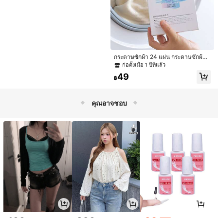
กษาความหอม, สำหรับเครื่องซักผ้าและ
เครื่องอบผ้า, แผ่นปรับผ้านุ่มสำหรับเครื่
องอบผ้า
กระดาษซักผ้า 24 แผ่น กระดาษซักผ้า
กันสีตก
ก่อตั้งเมื่อ 1 ปีที่แล้ว
49
฿
คุณอาจชอบ
6ชิ้น ลูกบอลซักผ้าซ้ำได้, ตัวดักจับขุยผ้า
ป้องกันการพันกันแบบวิเศษ, ที่กำจัดขน
#7 ขายดี
ใน หลากสี อุปกรณ์เครื่องมือซักรีด
และขนสัตว์, ลูกบอลทำความสะอาดเครื่
1ชิ้น แผ่นรองรีดทนความร้อนสูง, ตาข่า
18
องซักผ้าและอบผ้า, เครื่องมือซักผ้าแบบ
฿
-38%
ยรองรีด, อุปกรณ์รีดผ้า, ตาข่ายรองรีดป้
29
นุ่มที่ไม่ใช้ไฟฟ้า, ลูกบอลซักผ้าสำหรับ
฿
องกัน, แผ่นรองรีดสำหรับใช้ในบ้าน, ขอ
กำจัดขนแมวและสุนัข, ขนสัตว์ และขุย
งตกแต่งบ้าน, อุปกรณ์ตกแต่งรถยนต์, อุ
ผ้า
ปกรณ์ครัว