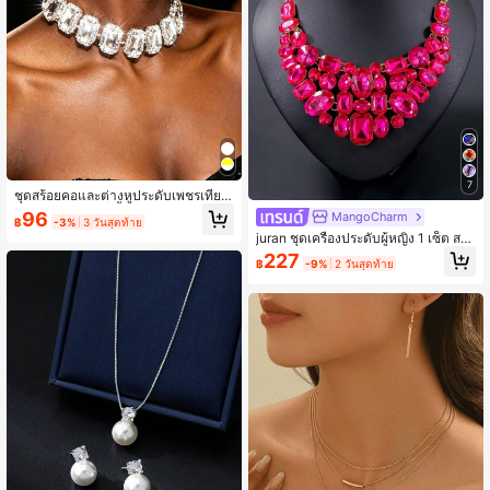
7
ชุดสร้อยคอและต่างหูประดับเพชรเทียม
สไตล์โบฮีเมียน 3 ชิ้น สำหรับผู้หญิง ชุด
96
MangoCharm
฿
-3%
3 วันสุดท้าย
หรูหราสำหรับงานปาร์ตี้ตอนเย็น ชุดทา
juran ชุดเครื่องประดับผู้หญิง 1 เซ็ต สร้อ
งการ และเครื่องประดับเจ้าสาว
ยคอโชคเกอร์ขนาดใหญ่และต่างหูแก้วเ
227
฿
-9%
2 วันสุดท้าย
ต็มชิ้น สีผสมแบบสุ่ม เงางาม สไตล์ Sta
tement สำหรับงานแต่งงาน