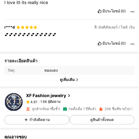
I
love
itt
its
really
nice
มีประโยชน์
(0)
r***d
สี: มัลติคัลเลอร์ / ไซส์: เงิน
💕💕💕💕💕💕💕💕💕💕💕💕
มีประโยชน์
(0)
รายละเอียดสินค้า
1.6K ผู้ติดตาม
4.91
วัสดุ:
ทองแดง
ดูเพิ่มเติม
1.6K ผู้ติดตาม
4.91
XF Fashion jewelry
1.6K ผู้ติดตาม
4.91
ลูกค้ากลับมาซื้อซ้ำ!
ก่อตั้งเมื่อ 1 ปีที่แล้ว
20K ชิ้นที่ขายไปเมื่อเร็ว
กำลังติดตาม
ดูสินค้าทั้งหมด
1.6K ผู้ติดตาม
4.91
คุณอาจชอบ