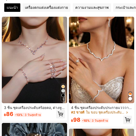
1.6K ผู้ติดตาม
4.91
แนะนำ
เครื่องตกแต่งเครื่องแต่งกาย
ความงามและสุขภาพ
กระเป๋าและก
1.6K ผู้ติดตาม
4.91
1.6K ผู้ติดตาม
4.91
1.6K ผู้ติดตาม
4.91
1.6K ผู้ติดตาม
4.91
5
1.6K ผู้ติดตาม
4.91
3 ชิ้น ชุดเครื่องประดับสร้อยคอ, ต่างหู,
4 ชิ้น ชุดเครื่องประดับประกายแวววาว,
สร้อยข้อมือเพชรสีชมพูหรูหราสไตล์หยด
ประกอบด้วย สร้อยคอ, ต่างหู, สร้อยข้อมื
#2 ขายดี
ใน ขอบ ชุดเครื่องประดับสตรี
86
฿
-13%
3 วันสุดท้าย
น้ำ, เหมาะสำหรับงานกาล่าตอนเย็นขอ
อ, แหวน ประดับด้วยพลอยเทียม, เหมาะ
98
งผู้หญิง, ฤดูร้อน, งานเต้นรำ, โอกาสชา
สำหรับงานปาร์ตี้และโอกาสทางการ
฿
-10%
3 วันสุดท้าย
ยหาด
1.6K ผู้ติดตาม
4.91