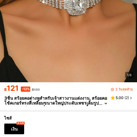
1/6
121
-13%
3 วันสุดท้าย
฿
฿139
3ชิ้น สร้อยคอต่างหูสำหรับเจ้าสาวงานแต่งงาน, สร้อยคอ
5.00
(
2
)
โช้คเกอร์ทรงสี่เหลี่ยมขนาดใหญ่ประดับเพชรเต็มรูป
ทรงเรขาคณิต, ชุดเครื่องประดับสำหรับงานเลี้ยงสัง
สรรค์ยามเย็นของผู้หญิง
ไซส์
8 left
เงิน