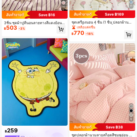
11
10
Save ฿169
Save ฿16
ชุดเครื่องนอน 4 ชิ้น (1 ชิ้น ปลอกผ้านว
3ชิ้น ชุดผ้าปูที่นอนลายทางสีแดงย้อนยุ
ม + 1 ชิ้น ผ้าปูที่นอน + 2 ชิ้น ปลอกหมอ
503
คเรียบง่าย โพลีเอสเตอร์ 100%, ปลอกห
เหลือแค่4ชิ้น
฿
-3%
น) สีขาวและสีเขียว ลายดอกกุหลาบแล
มอน 2 ใบ + ผ้าคลุมผ้านวม 1 ผืน (ไม่มี
770
฿
-18%
ะเถาวัลย์หลากสี สำหรับเตียงนอนหอพัก
ผ้าปูที่นอน)
เตียงสองชั้น ผ้าเนื้อนุ่มเป็นมิตรต่อผิว
สำหรับการนอนหลับ ตกแต่งห้อง การพั
กผ่อน ห้องอนุบาล ห้องพี่เลี้ยง ผ้าปูที่นอ
นและปลอกผ้านวมพร้อมปลอกหมอน ชุ
ดเครื่องนอนสำหรับเตียงคู่ ทุกฤดูกาล
6
Save ฿38
259
฿
ชุดปลอกผ้านวมลายสก็อตสีชมพูอ่อน 3