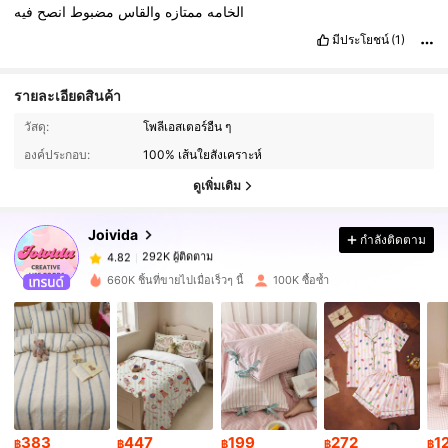
الخامه
ممتازه
والقاس
مضبوط
انصح
فيه
มีประโยชน์
(1)
รายละเอียดสินค้า
292K ผู้ติดตาม
4.82
วัสดุ:
โพลีเอสเตอร์อื่น ๆ
องค์ประกอบ:
100% เส้นใยสังเคราะห์
292K ผู้ติดตาม
4.82
ดูเพิ่มเติม
Joivida
กำลังติดตาม
292K ผู้ติดตาม
4.82
b***a
จ่าย
1 วันที่ผ่านมา
660K ชิ้นที่ขายไปเมื่อเร็วๆ นี้
100K ซื้อซ้ำ
292K ผู้ติดตาม
4.82
292K ผู้ติดตาม
4.82
292K ผู้ติดตาม
4.82
383
447
199
272
1
฿
฿
฿
฿
฿