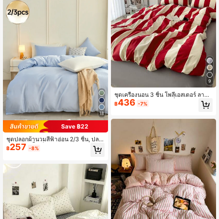
นุ่มและสบาย
9
ชุดเครื่องนอน 3 ชิ้น โพลีเอสเตอร์ ลายพิ
436
มพ์วินเทจมินิมอล ชุดเครื่องนอนหอพัก
฿
-7%
ชุดเครื่องนอนตกแต่งหอพัก ปิดด้วยซิป
18
ใช้ได้ทุกฤดู นุ่มเป็นมิตรกับผิว ระบายอา
กาศได้ เหมาะสำหรับเตียงหอพัก เตียงเ
Save ฿22
ดี่ยว เตียงคู่ เตียงคิงไซส์ ชุดเครื่องนอน
ห้องนอน ซักเครื่องได้รวดเร็ว กลับไปโร
ชุดปลอกผ้านวมสีฟ้าอ่อน 2/3 ชิ้น, ปลอ
งเรียน ชีวิตในมหาวิทยาลัย เครื่องนอน
257
กผ้านวมสีพื้นเป็นมิตรต่อผิว, ปลอกผ้าน
฿
-8%
จำเป็นสำหรับการย้ายเข้า! (รวม 1 ปลอ
วมสไตล์มินิมอลที่สบาย, เหมาะสำหรับเ
กผ้านวม 2 ปลอกหมอน ไม่รวมไส้)
ตียงเดี่ยว/คู่/เต็ม/ควีน/คิง, เหมาะสำหรั
บห้องนอน, 1 ปลอกผ้านวมพร้อม 1/2 ปล
อกหมอน (ไม่รวมไส้), ซักด้วยเครื่องซักผ้
าได้, กลับไปโรงเรียน, สิ่งจำเป็นสำหรับ
หอพัก