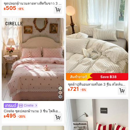
ชุดปลอกผ้านวมลายทางสีครีมขาว 3 ชิ้
505
น สไตล์ญี่ปุ่นมินิมอลโทนกลาง ใช้ได้ทุก
฿
-8%
ฤดู วัสดุใยสังเคราะห์ (1 ปลอกผ้านวม +
2 ปลอกหมอน ไม่รวมไส้ผ้านวมและไส้ห
มอน)
Save ฿38
ชุดผ้าปูที่นอนลายสก็อต 3 ชิ้น สไตล์นอ
721
ร์ดิก พร้อม ปลอกหมอน 2 ชิ้น + ปลอกผ้
฿
-5%
านวม 1 ชิ้น
Cirelle
Cirelle ชุดปลอกผ้านวม 3 ชิ้น โพลีเอสเ
495
ตอร์ 100% สไตล์ Ins ลายเชอร์รี่สีชมพู
฿
-20%
พร้อมขอบระบายฉลุประณีต 1 ปลอกผ้า
นวมระบาย + 2 ปลอกหมอนระบาย ไม่ร
วมผ้าปูที่นอนและไส้ผ้านวม ใช้ได้ทุกฤดู