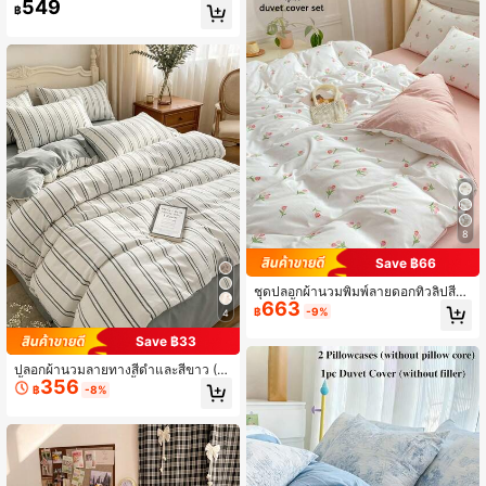
ตกแต่งฤดูใบไม้ร่วง ตกแต่งห้อง กลับไป
549
มพ์วินเทจมินิมอล, ชุดเครื่องนอนหอพัก,
฿
โรงเรียน อุปกรณ์โรงเรียน
ชุดเครื่องนอนตกแต่งหอพัก, ปิดด้วยซิป,
เหมาะสำหรับทุกฤดูกาล, นุ่มสบายผิวระ
บายอากาศได้ดี, เหมาะสำหรับเตียงหอ
พัก, เตียงเดี่ยว, เตียงคู่, เตียงคิงไซส์, ชุด
เครื่องนอนห้องนอน, ซักด้วยเครื่องซักผ้
าได้รวดเร็ว, กลับไปโรงเรียน, ชีวิตในม
หาวิทยาลัย, เครื่องนอนจำเป็นสำหรับก
ารย้ายเข้า! (รวม 1 ปลอกผ้านวม, 2 ปลอ
กหมอน, ไม่รวมไส้)
8
Save ฿66
ชุดปลอกผ้านวมพิมพ์ลายดอกทิวลิปสีช
663
มพู 4 ชิ้น นุ่มและระบายอากาศได้ดี พิม
฿
-9%
4
พ์ลายดอกไม้สดใสโรแมนติก เหมาะสำ
หรับใช้ในหอพักและห้องนอน ซักด้วยเค
Save ฿33
รื่องได้ ตกแต่งห้อง กลับไปโรงเรียน (1*
ปลอกผ้านวม, 1*ผ้าปูที่นอน, 2*ปลอกห
ปลอกผ้านวมลายทางสีดำและสีขาว (1
มอน, ไม่มีไส้)
356
ชิ้น ปลอกผ้านวมเท่านั้น) สไตล์มินิมอล
฿
-8%
นอร์ดิก ไม่มีไส้ เหมาะสำหรับทุกฤดูกาล
ห้องนอนบ้าน หอพัก เตียงเดี่ยว เตียงคู่ เ
ตียงคิงไซส์ ตกแต่งหอพักกลับโรงเรียน
ตกแต่งวิทยาลัย