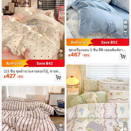
21
Save ฿52
ชุดเครื่องนอน 3 ชิ้น สีฟ้าอ่อนพิมพ์ลาย,
467
ชุดเครื่องนอนนุ่มพิเศษสำหรับห้องนอน
฿
-10%
หอพัก, 1 ปลอกผ้านวม, 2 ปลอกหมอน, ไ
ม่มีไส้, ซักด้วยเครื่องซักผ้าได้
Save ฿42
2/3 ชิ้น ชุดผ้านวมลายดอกไม้, ลายทาง
427
& ลายสก๊อต, ปลอกผ้านวม 1 ชิ้น & ปลอ
฿
-9%
กหมอน 1/2 ชิ้น (ไม่มีไส้), ผ้านุ่ม & ระบา
ยอากาศได้ดี ซักได้, เหมาะสำหรับเตียง
คู่, ควีน, คิง, ซักเครื่องได้