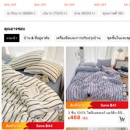
20% OFF
30% OFF
5% OFF
30% OFF
5% 
292K ผู้ติดตาม
4.82
น่ารักมาก (9999+)
เก๋มาก (7000+)
สวย (6000+)
คุณภาพดี (6000+
คุณอาจชอบ
292K ผู้ติดตาม
4.82
แนะนำ
บ้าน & ที่อยู่อาศัย
เครื่องมือและการปรับปรุงบ้าน
ชุดชั้นในและช
292K ผู้ติดตาม
4.82
292K ผู้ติดตาม
4.82
292K ผู้ติดตาม
4.82
10
Save ฿41
3 ชิ้น 100% โพลีเอสเตอร์ นอร์ดิก มินิม
468
อล ลายทางพิมพ์ ชุดปลอกผ้านวม, ปลอ
฿
-8%
8
กหมอน 2 ชิ้น + ปลอกผ้านวม 1 ชิ้น (ไม่
มีผ้าปูที่นอน), นุ่ม & เป็นมิตรกับผิว, เหม
Save ฿44
าะสำหรับทุกฤดู