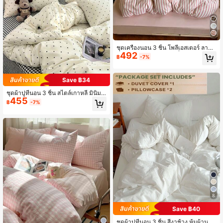
ชุดเครื่องนอน 3 ชิ้น โพลีเอสเตอร์ ลายพิ
492
มพ์วินเทจมินิมอล, ชุดเครื่องนอนหอพัก,
฿
-7%
ชุดเครื่องนอนตกแต่งหอพัก, ปิดด้วยซิป,
เหมาะสำหรับทุกฤดูกาล, นุ่มสบายผิว ระ
บายอากาศได้ดี, เหมาะสำหรับเตียงหอ
Save ฿34
พัก, เตียงเดี่ยว, เตียงคู่, เตียงคิงไซส์, ชุด
เครื่องนอนห้องนอน, ซักเครื่องได้รวดเร็
ชุดผ้าปูที่นอน 3 ชิ้น สไตล์เกาหลี มินิมอ
ว, กลับไปโรงเรียน, ชีวิตในมหาวิทยาลั
455
ล ลายจุดสีขาวซักฟอก, ดีไซน์ซิป, หลาย
฿
-7%
ย, เครื่องนอนที่จำเป็นสำหรับการย้ายเข้
ขนาด, ปลอกหมอนลายสุ่ม, ไม่รวมไส้
า! (รวม 1 ปลอกผ้านวม, 2 ปลอกหมอน,
ไม่มีไส้)
8
Save ฿40
ชุดผ้าปูที่นอน 3 ชิ้น สีงาช้าง หุ้มผ้านวม