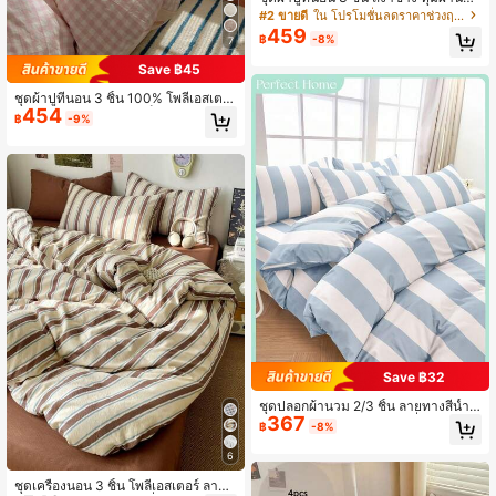
และปลอกหมอน 2 ใบ นุ่มนวล ซักได้ ไม่
#2 ขายดี
ใน โปรโมชั่นลดราคาช่วงฤดูร้อน ปลอกผ้านวมและชุดผ้าน
มีไส้ เหมาะสำหรับหอพักหรือห้องนอน
459
฿
-8%
7
Save ฿45
ชุดผ้าปูที่นอน 3 ชิ้น 100% โพลีเอสเตอ
454
ร์ กลับไปโรงเรียน ลายสก็อตสไตล์นอร์ดิ
฿
-9%
กมินิมอล 2 ปลอกหมอน + 1 ปลอกผ้านว
ม ชุดรวม (ไม่มีผ้าปูที่นอน)
Save ฿32
ชุดปลอกผ้านวม 2/3 ชิ้น ลายทางสีน้ำเงิ
367
นและสีขาว ผ้าปูเตียง ชุดเครื่องนอนนุ่ม
฿
-8%
พิเศษ ตกแต่งห้องที่อบอุ่น เป็นมิตรกับผิ
วและระบายอากาศได้ดี ชุดเครื่องนอนส
6
บายไม่เป็นขุย ปลอกผ้านวมและปลอกห
มอนลายทางสำหรับฤดูใบไม้ผลิ/ฤดูร้อน
ชุดเครื่องนอน 3 ชิ้น โพลีเอสเตอร์ ลายพิ