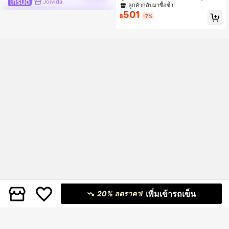
Joivida
ชิ้น สดใสและกะทัดรัด นุ่มพิเศษและน่ารั
ลูกค้ากลับมาซื้อซ้ำ!
ก เหมาะสำหรับทุกฤดูกาล ปลอกผ้านวม
501
฿
-7%
ผิวด้าน ชุดเครื่องนอนบ้าน เส้นใยโพลีเอ
สเตอร์ (ไม่รวมไส้ผ้านวม) เตียงคู่ เตียงค
วีน เตียงคิง
เพิ่มเข้ารถเข็น
20% ลดราคา!