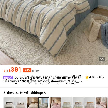
1/9
391
-20%
฿
฿489
จาก
Joivida 3 ชิ้น ชุดปลอกผ้านวมลายทาง สไตล์โ
4.60
(
86
)
บโฮวินเทจ 100% โพลีเอสเตอร์, ปลอกหมอน 2 ชิ้น
+ ปลอกผ้านวม 1 ชิ้น (ไม่มีผ้าปูที่นอนรัดมุม, ไม่มีไส้
ใน), ใช้ได้ทุกฤดู, ซักเครื่องได้
สี: สีเทาและสีขาวไม่มีที่สิ้นสุด