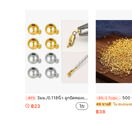
3มม./0.118นิ้ว ลูกปัดทองแดงแบบหนีบ, ลูกปัดสต็อปเปอร์, ฝาครอบลูกปัดสำหรับสร้อยข้อมือทำมือ, สร้อยคอ, ต่างหู, พวงกุญแจ, กำไลข้อเท้า, ลูกปัดแบบหนีบสำหรับทำเครื่องประดับ, สีทอง / ทอง-ขาว / สีเงิน, ลูกปัดแบบหนีบทรงกลม, ลูกปัดปลาย, ฝาครอบลูกปัดสำหรับทำเครื่องประดับ, ลูกปัดเว้นระยะ, ลูกปัดปลายโลหะแบบหนีบ, อุปกรณ์เสริมขนาดเล็กสำหรับปลายสร้อยข้อมือและสร้อยคอ
500 ชิ้น สแตนเลส ลูกบอล จบ ลูกปัด เส้นผ่า
-41%
-3%
3 วันสุดท้าย
#6 ขายดี
฿23
฿38