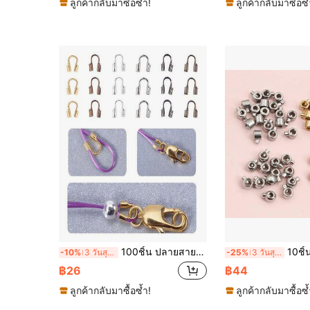
ลูกค้ากลับมาซื้อซ้ำ!
ลูกค้ากลับมาซื้อซ้
100ชิ้น ปลายสายทองแดงแบบย้ำ, ขั้วต่อรูปตัว U, ตัวป้องกันสาย, เหมาะสำหรับทำสร้อยคอ, สร้อยข้อมือ, อุปกรณ์ทำเครื่องประดับ DIY
10ชิ้น ลูกปัดสต็อปเปอร์สแตนเลสสี
-10%
3 วันสุดท้าย
-25%
3 วันสุดท้าย
฿26
฿44
ลูกค้ากลับมาซื้อซ้ำ!
ลูกค้ากลับมาซื้อซ้