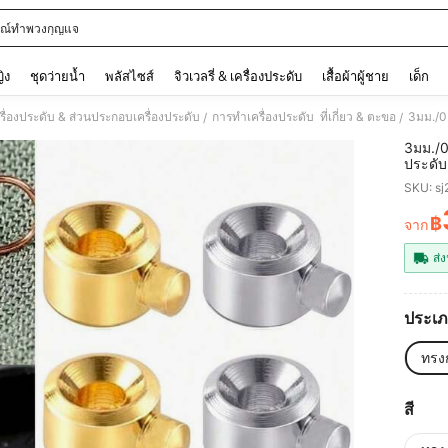
รณ์ทำพวงกุญแจ
and down arrow keys to navigate search การค้นหาล่าสุด and ค้นหา. Press Enter to
ญิง
ชุดว่ายน้ำ
พลัสไซส์
จิวเวลรี่ & เครื่องประดับ
เสื้อผ้าผู้ชาย
เด็ก
รื่องประดับ & ส่วนประกอบเครื่องประดับ
การทำเครื่องประดับ ที่เกี่ยว & ตะขอ
/
/
3มม./0
ประดับ,
DIY, อ
SKU: s
฿
จาก
PR
ส่ง
ประเภ
ทรง
สี