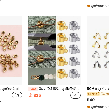
ำ!
ลูกค้ากลับมา
ทอง ลูกปัดปลายจีบ สำหรับลวดสต็อปเปอร์ ลูกปัดรอนเดล อุปกรณ์เครื่องประดับ DIY
3มม./0.118นิ้ว ลูกปัดจีบสีทองแดง เหมาะสำหรับทำเครื่องประดับ, ทอง/เงิน สามารถใช้เป็นลูกปัดเว้นระยะสำหรับงานฝีมือ DIY, สร้อยข้อมือ, สร้อยคอ
-36%
#8 ขายดี
฿25
฿49
ำ!
ลูกค้ากลับมา