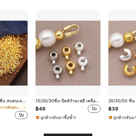
นศูนย์กลาง 2 มม. 3MM ที่จุก สเปเซอร์ ลูกปัด สำหรับ DIY อุปกรณ์เสริม ทำเครื่องประดับ อุปกรณ์
10/20/30ชิ้น บีดส์กำมะหยี่ เคลือบทองคำ 18K วงกลมเสา เบรกเกอร์ วัสดุโลหะ ตกแต่งสร้อยข้อมือ สร้อยคอ 2 สไตล์ รูขนาด 0.8 มม.
ใน สแตนเลส การค้นพบขั้นสุดท้ายในการทำเครื่องประดับ
฿49
฿39
ลูกค้ากลับมาซื้อซ้ำ!
ลูกค้ากลับมา