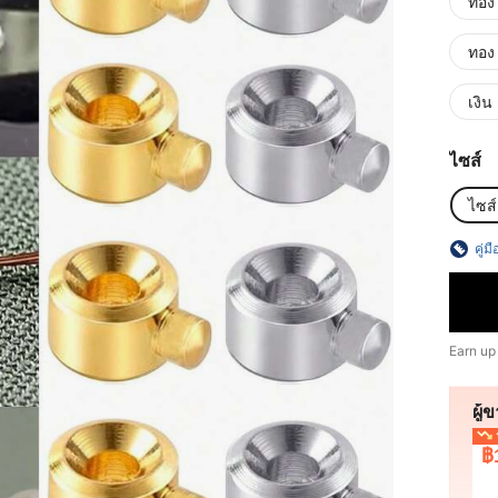
ทอง 
ทอง 
เงิน
ไซส์
ไซส์
คู่ม
Earn up
ผู้
ร
฿