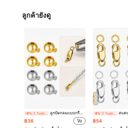
ลูกค้ายังดู
ลูกปัดกลมแบบกรีด ลูกปัดหยุด ฝาปิดลูกปัดสำหรับทำเครื่องประดับ ลูกปัดประสาน โลหะหยุดลูกปัดกลมประดับสำหรับสร้อยข้อมือ สร้อยคอปลายอุปกรณ์
สแตนเลส Clasps กรงเล็บกุ้งก้ามกรามพร้อมแหวนกระโด
-8%
3 วันสุดท้าย
-8%
3 วันสุดท้าย
฿36
฿54