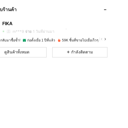
กับร้านค้า
4.86
75
1K
FIKA
4.86
75
1K
การให้คะแนน
รายการ
ผู้ติดตาม
m***9
จ่าย
1 วันที่ผ่านมา
ากลับมาซื้อซ้ำ!
ก่อตั้งเมื่อ 1 ปีที่แล้ว
59K ชิ้นที่ขายไปเมื่อเร็วๆ นี้
4.86
75
1K
ดูสินค้าทั้งหมด
กำลังติดตาม
4.86
75
1K
4.86
75
1K
4.86
75
1K
4.86
75
1K