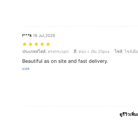
l***k
18 Jul,2026
ประเภทสไตล์: ทรงกระบอก, สี: ทอง + เงิน 20pcs, ไซส์: ไซส์เดียว
ประเภทสไตล์:
ทรงกระบอก
สี:
ทอง + เงิน 20pcs
ไซส์:
ไซส์เดี
Beautiful as on site and fast delivery.
แปล
ดูรีวิวเพิ่ม