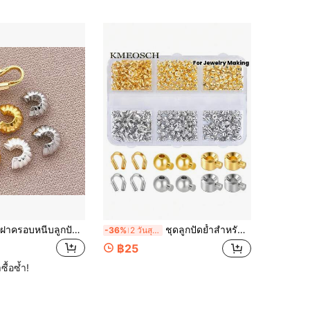
20/30/50 ชิ้น ฝาครอบหนีบลูกปัด เคลือบทองคำ 18K ทองเหลืองรูปครึ่งวงกลมที่เปิดลูกปัดที่ใช้เปลือกกรอบ 4 มม. สำหรับเครื่องประดับ DIY
ชุดลูกปัดย้ำสำหรับทำเครื่องประดับ 40/80/160 ชิ้น | ตัวป้องกันลวดรูปตัว U, ฝาปิดลูกปัดโลหะ, จี้ลูกปัดย้ำสำหรับตกแต่งปลายสร้อยข้อมือและสร้อยคอ
-36%
2 วันสุดท้าย
฿25
ซื้อซ้ำ!