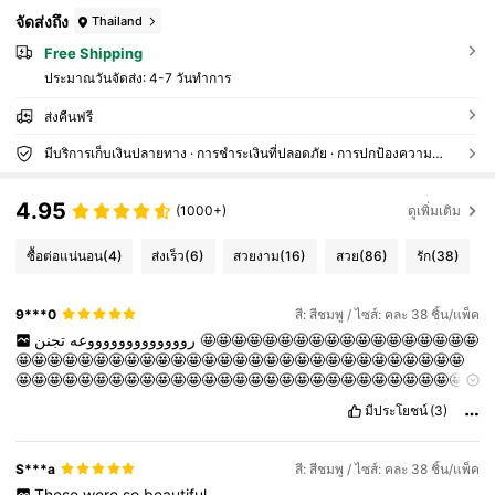
จัดส่งถึง
Thailand
Free Shipping
ประมาณวันจัดส่ง:
4-7 วันทำการ
ส่งคืนฟรี
มีบริการเก็บเงินปลายทาง · การชำระเงินที่ปลอดภัย · การปกป้องความเป็นส่วนตัว
4.95
(1000+)
ดูเพิ่มเติม
ซื้อต่อแน่นอน
(4)
ส่งเร็ว
(6)
สวยงาม
(16)
สวย
(86)
รัก
(38)
9***0
สี: สีชมพู / ไซส์: คละ 38 ชิ้น/แพ็ค
روووووووووووووعه
تجنن
🤩🤩🤩🤩🤩🤩🤩🤩🤩🤩🤩🤩🤩🤩🤩🤩🤩🤩
🤩🤩🤩🤩🤩🤩🤩🤩🤩🤩🤩🤩🤩🤩🤩🤩🤩🤩🤩🤩🤩🤩🤩🤩🤩🤩🤩🤩🤩
🤩🤩🤩🤩🤩🤩🤩🤩🤩🤩🤩🤩🤩🤩🤩🤩🤩🤩🤩🤩🤩🤩🤩🤩🤩🤩🤩🤩🤩
🤩🤩🤩🤩🤩🤩🤩🤩🤩🤩
มีประโยชน์
(3)
S***a
สี: สีชมพู / ไซส์: คละ 38 ชิ้น/แพ็ค
These
were
so
beautiful
.