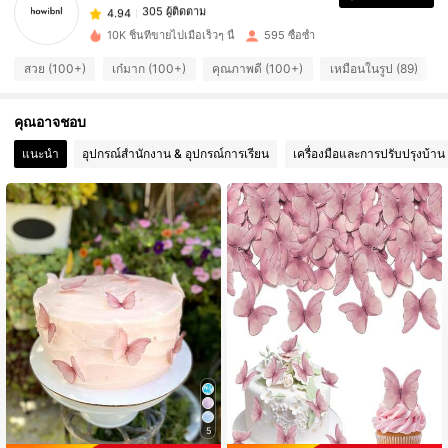
r***6
ตาม
1 วันที่ผ่านมา
305 ผู้ติดตาม
4.94
10K ชิ้นที่ขายไปเมื่อเร็วๆ นี้
595 ซื้อซ้ำ
305 ผู้ติดตาม
4.94
สวย (100+)
เก๋มาก (100+)
คุณภาพดี (100+)
เหมือนในรูป (89)
305 ผู้ติดตาม
4.94
คุณอาจชอบ
305 ผู้ติดตาม
4.94
305 ผู้ติดตาม
แนะนำ
อุปกรณ์สำนักงาน & อุปกรณ์การเรียน
เครื่องมือและการปรับปรุงบ้าน
4.94
305 ผู้ติดตาม
4.94
5