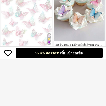
48 ชิ้น ตกแต่งเค้กรูปผีเสื้อสีชมพู รวมถึง
ตกแต่งเค้ก ตกแต่งคัพเค้ก ตกแต่งเค้กรู
117
48/36/24/12 ชิ้น สติกเกอร์ติดผนังผีเสื้อ
฿
-16%
ปผีเสื้อคุณภาพสูงขนาดต่างๆ และตกแ
เพิ่มเข้ารถเข็น
3 มิติ, ตกแต่งผีเสื้อสีม่วง, 3 ขนาด 3 สไ
3% ลดราคา!
39
ต่งคัพเค้ก ตกแต่งเค้กรูปผีเสื้อสีม่วง
฿
ตล์, สติกเกอร์ติดผนังผีเสื้อที่สามารถลอก
ออกได้, เหมาะสำหรับงานวันเกิด, ตกแ
ต่งเค้ก, ตกแต่งห้อง