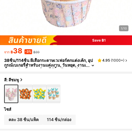
1/10
Save ฿1
38
-3%
฿
฿39
จาก
38ชิ้น/114ชิ้น ผีเสื้อกระดาษเวเฟอร์ตกแต่งเค้ก, อุป
4.95
(
1000+
)
กรณ์เบเกอรี่สำหรับงานแต่งงาน, วันหยุด, งานเ
ลี้ยงวันเกิด, ท็อปเปอร์และไม้จิ้มเค้กหลากสีสัน
สี: สีชมพู
ไซส์
คละ 38 ชิ้น/แพ็ค
114 ชิ้น/กล่อง