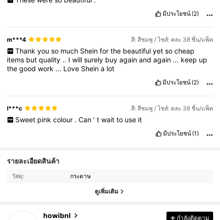
มีประโยชน์
(2)
m***4
สี: สีชมพู / ไซส์: คละ 38 ชิ้น/แพ็ค
Thank
you
so
much
Shein
for
the
beautiful
yet
so
cheap
items
but
quality
..
I
will
surely
buy
again
and
again
...
keep
up
the
good
work
...
Love
Shein
a
lot
มีประโยชน์
(2)
l***c
สี: สีชมพู / ไซส์: คละ 38 ชิ้น/แพ็ค
Sweet
pink
colour
.
Can
’
t
wait
to
use
it
มีประโยชน์
(1)
305 ผู้ติดตาม
4.94
รายละเอียดสินค้า
305 ผู้ติดตาม
4.94
วัสดุ:
กระดาษ
305 ผู้ติดตาม
4.94
ดูเพิ่มเติม
305 ผู้ติดตาม
4.94
howibnl
กำลังติดตาม
305 ผู้ติดตาม
4.94