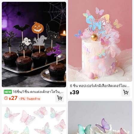
6 ชิ้น ทอปเปอร์เค้กผีเสื้อกลิตเตอร์โอมเ
บร์ สีโรสโกลด์ฟอยล์บอลลูนตกแต่งเค้ก
39
16ชิ้น/1ชิ้น ตกแต่งเค้กฮาโลวีน, ไ
NEW
฿
ตกแต่งคัพเค้กผีเสื้อประกายแวววาว แบ
ม้ตกแต่งเค้กฮาโลวีน, ตกแต่งแก้วไวน์,
27
บสุ่มสีผีเสื้อตกแต่งเค้ก เหมาะสำหรับวัน
฿
-7%
วันสุดท้าย
ไม้เสียบผลไม้ฮาโลวีน, แม่มด, ฟักทอง,
วาเลนไทน์ วันเกิด งานแต่งงาน งานแร
แมวดำ, ผี, โครงกระดูก, ค้างคาว ตกแต่
กรับ วันแม่ ของขวัญสำหรับคุณแม่
งเค้ก, อุปกรณ์ปาร์ตี้ฮาโลวีนสนุกสนาน,
การ์ดตกแต่งเค้กค้างคาวฟักทอง, ใช้สำ
หรับตกแต่งโต๊ะปาร์ตี้ฮาโลวีน, ตกแต่งเ
ค้กฮาโลวีน, ปาร์ตี้วันเกิดธีมฮาโลวีน, ต
กแต่งปาร์ตี้ฮาโลวีน