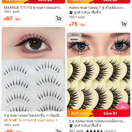
MAANGE 7/11/14 คู่ ขนตาปลอมธรรม
Asiteo ขนตาปลอม 7 คู่ สไตล์มังงะการ์
ชาติแบบไขว้, แถบขนตาโปร่งใส, เหมา
100+ sold
ตูน ฟูหนา ลุคเปียกชื้น แบบคลาสสิก ดู
ลูกค้ากลับมาซื้อซ้ำ!
ะสำหรับใส่ในชีวิตประจำวัน, สไตล์การ์
ฉ่ำวาว แกนใส ทรงไขว้ฟุ้ง ดราม่า 3D
100+ sold
67
฿
-3%
ตูน, ของใช้จำเป็นสำหรับการเดินทาง
ขนตาปลอมขนมิงค์เทียม ถ่ายรูปสวย ดูเ
75
ป็นธรรมชาติ เหมาะสำหรับแต่งหน้าเดิ
฿
-5%
นทางและงานปาร์ตี้
Save ฿1
5 คู่ ขนตาปลอมไอดอลกรุ๊ป, การ์ตูนปีศ
าจชนิด A สวมใส่ในชีวิตประจำวันสไต
#2 ขายดี
ใน ธรรมชาติ ขนตาปลอม
5 คู่ Asiteo ขนตาปลอมแบบมีหนามแห
ล์ญี่ปุ่น แต่งหน้าคอสเพลย์สำหรับเด็กผู้ห
100+ sold
ลมสไตล์อนิเมะ - ขนตาปลอมบางแบบ
ลูกค้ากลับมาซื้อซ้ำ!
ญิง ขนตาบางเบาโปร่งใส
ธรรมชาติ, เป็นมิตรกับผู้เริ่มต้น, นำกลับ
46
90+ sold
(1000+)