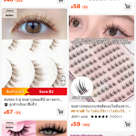
฿
-22%
มาใช้ใหม่ได้, เหมาะสำหรับผู้ที่ชื่นชอบ
58
คอสเพลย์และมังงะ
฿
-2%
Save ฿2
Asiteo 5 คู่ ขนตาปลอมสีน้ำตาลธรรมช
าติ สไตล์การ์ตูน น้ำหนักเบา ฟูฟ่อง เซ็ก
ลูกค้ากลับมาซื้อซ้ำ!
ขนตาปลอมแบบช่อติดเองไม่ต้องทากา
ซี่ & มีเสน่ห์ เหมาะสำหรับแต่งหน้าต่อข
ว 100/120 คู่ ทรง C Curl แบบช่อเดี่ยว
67
#6 ขายดี
ใน ไม่ต้องใช้กาว ไม่ต้องใช้น้ำยาถอด ขนตาแต่ละเส้น
นตา แถบพลาสติกนุ่ม & โปร่งใส ขนมิ้ง
฿
-3%
ติดกาวมาแล้ว 10-13 มม. นุ่ม สไตล์เก
ค์เทียม ขนตาแบบแผง
400+ sold
(1000+)
าหลี แบบแบ่งช่อ
59
฿
-14%