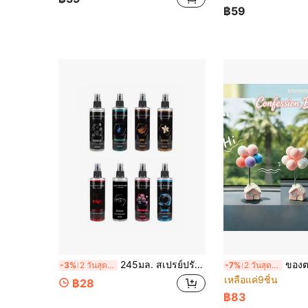
฿59
245มล. สเปรย์ปรับอากาศในรถยนต์กลิ่นดอกไม้และผลไม้ความจุขนาดใหญ่, กลิ่นหอมติดทนนาน, กำจัดกลิ่นและเครื่องฟอกอากาศสำหรับรถยนต์, บ้าน, ห้องน้ำ, ห้องนอน, โรงแรม, สำนักงาน, สเปรย์กระจายกลิ่นหอมอเนกประสงค์, จำเป็นสำหรับผู้หญิง, เหมาะสำหรับการตั้งแคมป์และรถ RV, ของขวัญที่ดีสำหรับผู้หญิง, ผู้ชายและคู่รัก, กลิ่นดอกไม้และผลไม้สดชื่น, สร้างบรรยากาศในทุกพื้นที่
ของตกแต่งรถยนต์ลูกโป่งสารภาพรัก
-3%
2 วันสุดท้าย
-7%
2 วันสุดท้าย
เหลือแค่9ชิ้น
฿28
฿83