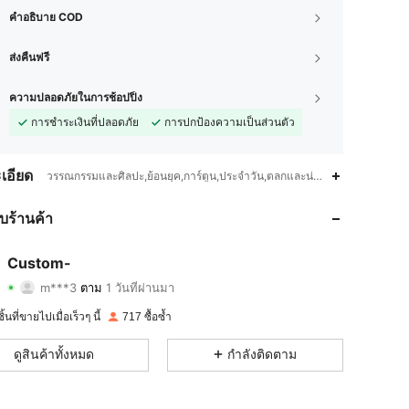
คำอธิบาย COD
ส่งคืนฟรี
ความปลอดภัยในการช้อปปิ้ง
การชำระเงินที่ปลอดภัย
การปกป้องความเป็นส่วนตัว
เอียด
วรรณกรรมและศิลปะ,ย้อนยุค,การ์ตูน,ประจำวัน,ตลกและน่ารัก,ความหรูหราระด
กับร้านค้า
4.75
44
242
Custom-
4.75
44
242
m***3
ตาม
1 วันที่ผ่านมา
4.75
44
242
้นที่ขายไปเมื่อเร็วๆ นี้
717 ซื้อซ้ำ
4.75
44
242
ดูสินค้าทั้งหมด
กำลังติดตาม
4.75
44
242
4.75
44
242