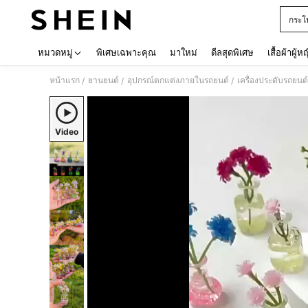
กระโ
Use up 
หมวดหมู่
พิเศษเฉพาะคุณ
มาใหม่
ดีลสุดพิเศษ
เสื้อผ้าผู้ห
หน้าแรก
ยานยนต์
อุปกรณ์ตกแต่งภายในรถยนต์
เครื่องประดับรถยนต์
/
/
/
Video