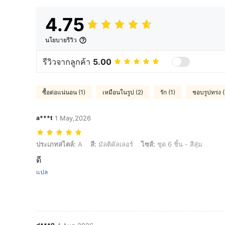
4.75
นโยบายรีวิว
รีวิวจากลูกค้า
5.00
ซื้อต่อแน่นอน (1)
เหมือนในรูป (2)
รัก (1)
ชอบรูปทรง (
a***t
1 May,2026
ประเภทสไตล์: A, สี: มัลติคัลเลอร์, ไซส์: ชุด 6 ชิ้น - สีสุ่ม
ประเภทสไตล์:
A
สี:
มัลติคัลเลอร์
ไซส์:
ชุด 6 ชิ้น - สีสุ่ม
ดี
แปล