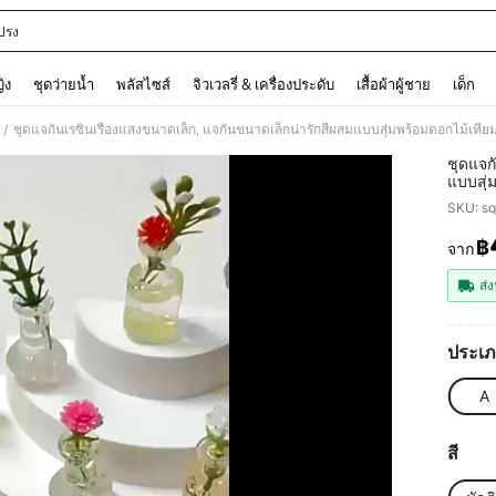
ปรง
and down arrow keys to navigate search การค้นหาล่าสุด and ค้นหา. Press Enter to
ญิง
ชุดว่ายน้ำ
พลัสไซส์
จิวเวลรี่ & เครื่องประดับ
เสื้อผ้าผู้ชาย
เด็ก
/
ชุดแจก
แบบสุ่
แสงสีสั
SKU: s
ตกแต่ง
฿
จาก
PR
ส่ง
ประเภ
A
สี