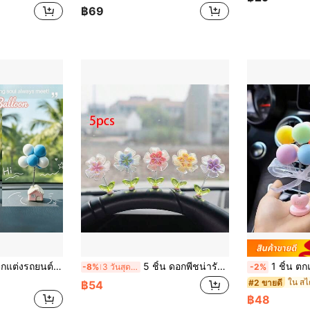
฿69
สร้างสรรค์, ตกแต่งคอนโซลรถ, อุปกรณ์ตกแต่งภายในรถยนต์, บ้านลูกโป่ง, น่ารัก
5 ชิ้น ดอกพีชน่ารักประดับคอนโซลรถยนต์, อุปกรณ์ตกแต่งภายในรถยนต์ที่สนุกสนานและสั่นไหว
1 ชิ้น ตกแต่งรถลูกโป่งน่ารัก, ตกแต่งลูกโป่งวา
-8%
3 วันสุดท้าย
-2%
#2 ขายดี
฿54
฿48