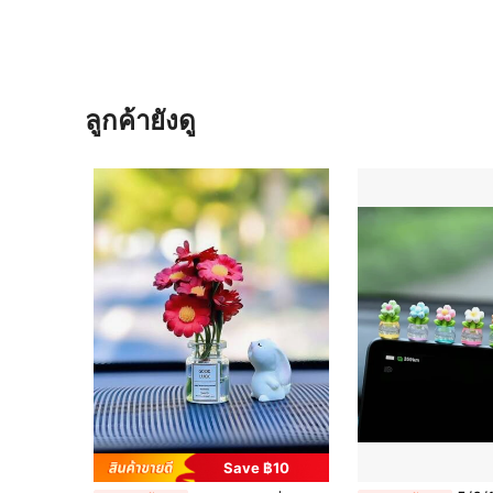
ลูกค้ายังดู
Save ฿10