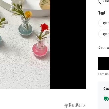
มัลต
ไซส์
ชุด 3
ชุด 
จำนวน
Earn up
จัด
ดูเพิ่มเติม