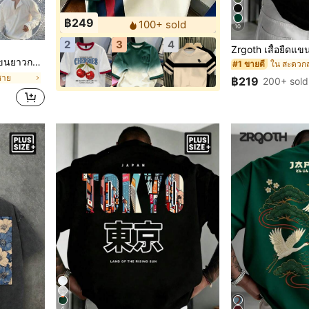
฿249
100+ sold
10
2
3
4
งค์ลำลองสำหรับผู้ชาย
ใน สะดวกสบ
#1 ขายดี
้ชาย
฿219
200+ sold
4