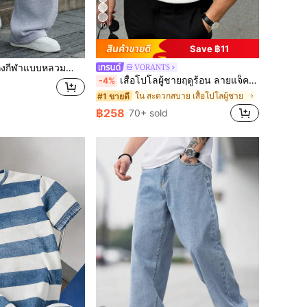
10
Save ฿11
ด กระเป๋าขนาดใหญ่ เหมาะสำหรับสวมใส่ประจำวัน เดิน ทำงาน กิจกรรมกลางแจ้ง ของขวัญวันพ่อที่สมบูรณ์แบบสำหรับพ่อ
VORANTS
เสื้อโปโลผู้ชายฤดูร้อน ลายแจ็คการ์ดพื้นผิว สีตัดกัน ซิปครึ่งตัว สไตล์ลำลองมินิมอล สไตล์สุภาพบุรุษอังกฤษแบบผู้ใหญ่ สมาร์ทแคชชวล
-4%
ใน สะดวกสบาย เสื้อโปโลผู้ชาย
#1 ขายดี
฿258
70+ sold