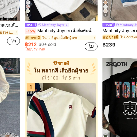
5
5
ำหรับผู้ชาย, ฤดูร้อน
Manfinity Joysei
Manfinity J
Manfinity Joysei เสื้อยืดพิมพ์ลายปลาโลมา, เต่าทะเล, แมงกะพรุนสีน้ำเงินและขาวสำหรับผู้ชาย, เหมาะสำหรับใส่ในชีวิตประจำวันหรือวันหยุดพักผ่อน
-15%
ใน ฤดูใบไม้ผลิ/ฤดูใบไม้ร่วง เสื้อยืดผู้ชาย
ใน เรขาคณิ
#2 ขายดี
ใน การ์ตูน เสื้อยืดผู้ชาย
#1 ขายดี
฿212
60+ sold
฿239
โดยประมาณ
ขายดี
ใน หลากสี เสื้อยืดผู้ชาย
ผู้ใช้ 100+ ให้ 5 ดาว
1