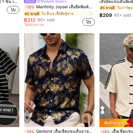
ตรวจสอบขนาดอย่างระมัดระวังก่อนสั่งซื้อเพื่อหลีกเลี่ยงปัญหาการสวมใส่!!!
Manfinity Joysei
Manfinity Joysei เสื้อยืดพิมพ์ลายสโลแกนรถยนต์ แต่งข้อมือสีน้ำตาลสำหรับผู้ชาย
-15%
ใน การ์ตูน 
#5 ขายดี
ใน สีเบจ เสื้อยืดผู้ชาย
#2 ขายดี
฿209
60+ sold
฿212
90+ sold
โดยประมาณ
15
Genlund เสื้อเชิ้ตแขนสั้นลายพิมพ์เขตร้อนสำหรับผู้ชาย ฤดูร้อน ชายหาด วันหยุด
เสื้อเชิ้ตแขนสั้นแฟชั่นสตรีทลำลองสำหรับผู้ชาย กระดุมกบด้านหน้า ทรงหลวมสั้น สี
-15%
-12%