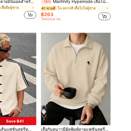
เสื้อยืดแขนสั้นพิมพ์ลายมินิมอลสำหรับผู้ชาย | นำแฟชั่น, สตรีทแวร์
Manfinity Hypemode เสื้อโปโลผู้ชายสีแอปริคอต ลายขวางคลาสสิก ลายขี่ม้า สไตล์ลำลอง สำหรับงานพิธี
-15%
เสื้อยืดผู้ชาย
ใน หลากสี เสื้อโปโลผู้ชาย
#1 ขายดี
฿263
โดยประมาณ
9
Save ฿41
ดำอเนกประสงค์ สไตล์ยูนิเซ็กซ์คู่รัก เหมาะสำหรับเดทวันหยุด การออกไปข้างนอกประจำวัน วันหยุดพักผ่อนชายหาด
เสื้อกันหนาวมีฮู้ดพิมพ์ลายแฟชั่นสตรีทสไตล์ลำลองสำหรับผู้ชาย, ฤดูใบไม้ร่วง/ฤดูหนาว