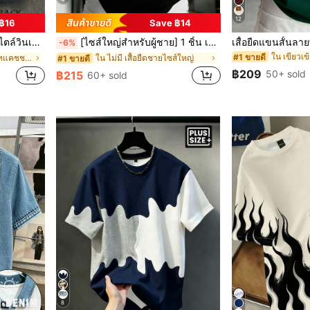
12
฿16
Save ฿14
ฟิกแมวดำในดอกไม้
[ไซส์ใหญ่สำหรับผู้ชาย] 1 ชิ้น เสื้อยืดแขนสั้นพิมพ์ลาย "TOKYO" ภาษาอังกฤษ Zrgoth แฟชั่นอเนกประสงค์ องค์ประกอบโตเกียว ผ้าโพลีเอสเตอร์บางและระบายอากาศได้ดี ทรงหลวม แนะนำไซส์ใหญ่ รายละเอียดอยู่ในภาพหลัก โปรดตรวจสอบขนาดอย่างระมัดระวังก่อนสั่งซื้อเพื่อหลีกเลี่ยงปัญหาเรื่องขนาด!!!
-6%
ใน เขียวเข้
#1 ขายดี
ใน อาวองการ์ด - สตรีทแคชชวล เสื้อยืดชายไซส์ใหญ่
ใน ไม่มี เสื้อยืดชายไซส์ใหญ่
#1 ขายดี
฿209
50+ sold
฿215
60+ sold
8