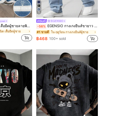
5
oysei
EGENSIO
Manfinity Joysei เสื้อยืดผู้ชายลายพิมพ์แถบผ้าเดนิมเทียม แฟชั่นและอเนกประสงค์
EGENSIO กางเกงยีนส์ขายาว ทรงหลวม ผู้ชาย
-56%
ต เสื้อยืดผู้ชาย
ใน ฤดูร้อน กางเกงยีนส์ผู้ชาย
#1 ขายดี
฿468
100+ sold