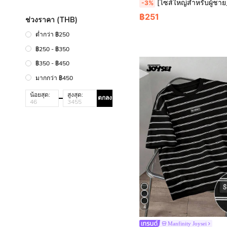
[ไซส์ใหญ่สำหรับผู้ชาย] 1 ชิ้น เสื้อยืดแขนสั้นพิมพ์ลายสโลแกนภาษาอังกฤษ "TOKYO" องค์ประกอบโตเกียว แฟชั่นอเนกประสงค์ Zrgoth ผ้าโพลีเอสเตอร์บางและระบายอากาศได้ดี ทรงหลวม แนะนำไซส์ใหญ่ในรายละเอียดภาพหลัก โปรด
-3%
฿251
ช่วงราคา (THB)
ต่ำกว่า ฿250
฿250 - ฿350
฿350 - ฿450
มากกว่า ฿450
น้อยสุด:
สูงสุด:
ตกลง
4
Manfinity Joysei