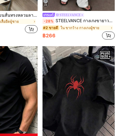
26
Daypath เสื้อยืดแขนสั้นทรงหลวมลายเปลวไฟสไตล์อเมริกัน สไตล์สตรีท! เสื้อยืดลายเปลวไฟอเมริกัน ปลดปล่อยทัศนคติที่ไร้ขีดจำกัด แสดงออกถึงความเป็นตัวของตัวเอง วันหยุด
STEELVANCE
STEELVANCE กางเกงขายาวลำลองผู้ชาย สีพื้น แมตช์ง่าย
-28%
สื้อยืดผู้ชาย
ใน ขากว้าง กางเกงผู้ชาย
#2 ขายดี
฿266