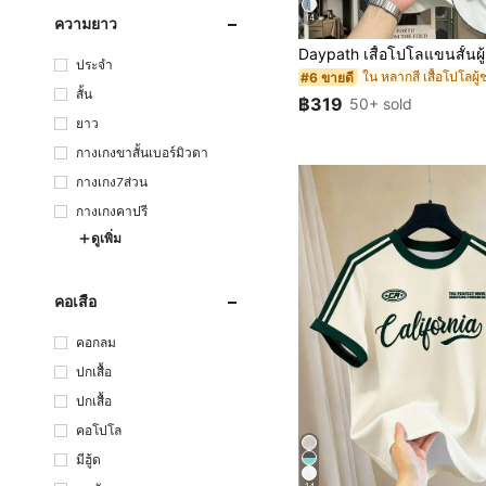
14
ความยาว
ประจำ
ใน หลากสี เสื้อโปโลผู
#6 ขายดี
สั้น
฿319
50+ sold
ยาว
กางเกงขาสั้นเบอร์มิวดา
กางเกง7ส่วน
กางเกงคาปรี
ดูเพิ่ม
คอเสื้อ
คอกลม
ปกเสื้อ
ปกเสื้อ
คอโปโล
มีฮู้ด
14