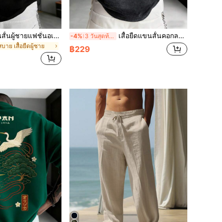
Zrgoth เสื้อยืดแขนสั้นผู้ชายแฟชั่นอเนกประสงค์ พิมพ์สโลแกนภาษาอังกฤษ "TOKYO" องค์ประกอบโตเกียว ระบายอากาศได้
เสื้อยืดแขนสั้นคอกลมลายหมีซนและลายเกล็ดหิมะแฟชั่นฤดูร้อนสำหรับผู้ชาย
-4%
3 วันสุดท้าย
าย เสื้อยืดผู้ชาย
฿229