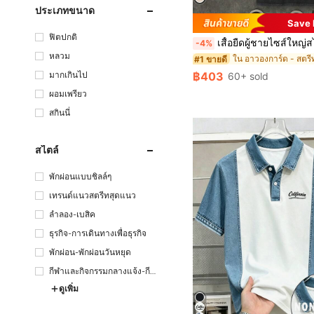
ประเภทขนาด
Save 
ฟิตปกติ
เสื้อยืดผู้ชายไซส์ใหญ่สไตล์วินเทจฟอกสี ลายกรา
-4%
หลวม
#1 ขายดี
มากเกินไป
฿403
60+ sold
ผอมเพรียว
สกินนี่
สไตล์
พักผ่อนแบบชิลล์ๆ
เทรนด์แนวสตรีทสุดแนว
ลำลอง-เบสิค
ธุรกิจ-การเดินทางเพื่อธุรกิจ
พักผ่อน-พักผ่อนวันหยุด
กีฬาและกิจกรรมกลางแจ้ง-กีฬ
าและสันทนาการ
ดูเพิ่ม