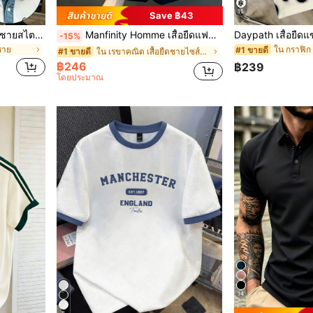
15
Save ฿43
Daypath เสื้อโปโลแขนสั้นผู้ชายสไตล์วินเทจอเมริกัน ลายแพตช์เวิร์กเอฟเฟกต์ยีนส์ สีตัดกัน สไตล์วินเทจแคลิฟอร์เนีย ให้ลุคสตรีทไฮเอนด์ เหมาะสำหรับชายหนุ่มแฟชั่นที่ชอบความโดดเด่น รักสไตล์วินเทจอเมริกันหรือสไตล์คาร์โก้ และใส่ใจเรื่องดีไซน์
Manfinity Homme เสื้อยืดแฟชั่นสบายๆ สำหรับผู้ชายไซส์ใหญ่, เสื้อบนที่หรูหราและอเนกประสงค์
-15%
้ชาย
ใน กราฟิก เ
#1 ขายดี
ใน เรขาคณิต เสื้อยืดชายไซส์ใหญ่
#1 ขายดี
฿246
฿239
โดยประมาณ
14
8