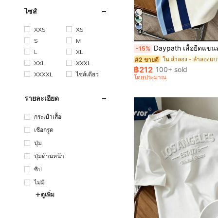
ไซส์
XXS
XS
14
S
M
Daypath เสื้อยืดแขนสั้นยูนิเซ็กซ์สไตล์ลำลอง สีบล็อก โลโก้ตัว H คอกลม สไตล์สป
-15%
L
XL
#2 ขายดี
XXL
XXXL
฿212
100+ sold
XXXXL
ไซส์เดียว
โดยประมาณ
รายละเอียด
กระเป๋าเสื้อ
เชือกรูด
ปุ่ม
ปุ่มด้านหน้า
ซิป
ไม่มี
ดูเพิ่ม