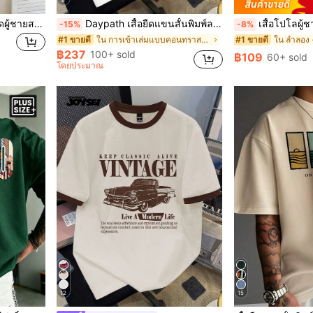
Manfinity Hypemode เสื้อยืดผู้ชายสไตล์เรโทรอเมริกันแคลิฟอร์เนีย พิมพ์ตัวอักษร สีตัดกัน แถบแขนแร็กแลน ทรงหลวม คอกลม สำหรับฤดูร้อนและวันหยุด
Daypath เสื้อยืดแขนสั้นพิมพ์ลายตัวอักษรและสโลแกนตัดขอบสีตัดกันสำหรับผู้ชาย, ลำลองและทันสมัย
เสื้อโปโลผู้ชายฤดูร้อนผ้าเบา | ทรงสลิม แขนสั้น สีพื้น คอปก 
-15%
-8%
ใน การเข้าเล่มแบบคอนทราสต์ เสื้อยืดผู้ชาย
#1 ขายดี
#1 ขายดี
฿237
100+ sold
฿109
60+ sold
โดยประมาณ
12
15