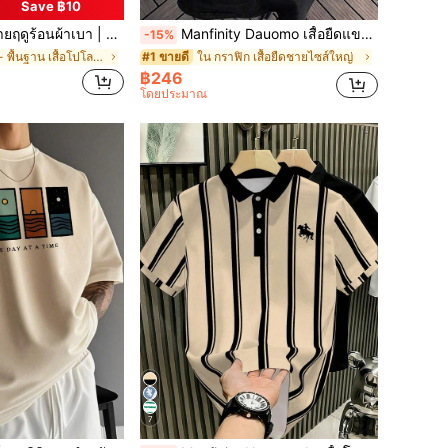
Save ฿10
เหมาะสำหรับใส่ประจำวัน เดินทางไปทำงาน ออฟฟิศ กีฬาเบาๆ และชายหาด สไตล์สมาร์ทแคชชวล
Manfinity Dauomo เสื้อยืดแขนสั้นคอกลมพิมพ์ลายสไปเดอร์สำหรับผู้ชายอ้วนใส่สบายและใช้งานได้หลากหลาย
-15%
ใน ลำลอง - พื้นฐาน เสื้อโปโลผู้ชาย
ใน กราฟิก เสื้อยืดชายไซส์ใหญ่
#1 ขายดี
฿246
โดยประมาณ
7