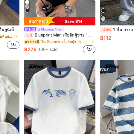
Save ฿14
อร์ตอเนกประสงค์ สำหรับวันหยุด
1 ชิ้น กางเกงกีฬาแบบหลวมสำหรับผู้ชาย ดีไซน์สีพื้นเรียบง่าย ขากว้าง เอวเชือกรู
Blueprint Man
-49%
Blueprint Man เสื้อยืดผู้ชาย 1 ชิ้น คอเฮนลีย์ ผ้าถักลายวาฟเฟิล คอวีเล็ก ทรงหลวม บาง ระบายอากาศได้ดี ใส่สบาย มีกระดุม สไตล์ Old Money ทรงยุโรป ไซส์ใหญ่กว่าปกติ กรุณาเลือกไซส์เล็กลงเพื่อให้พอดีขึ้น
-5%
ใน ลำลอง - ลำลองแบบทันสมัย เสื้อผู้ชาย
฿112
ใน มีรอยบาก เสื้อยืดผู้ชาย
#1 ขายดี
฿275
100+ sold