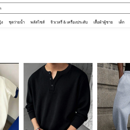
ต
and down arrow keys to navigate search การค้นหาล่าสุด and ค้นหา. Press Enter to
ญิง
ชุดว่ายน้ำ
พลัสไซส์
จิวเวลรี่ & เครื่องประดับ
เสื้อผ้าผู้ชาย
เด็ก