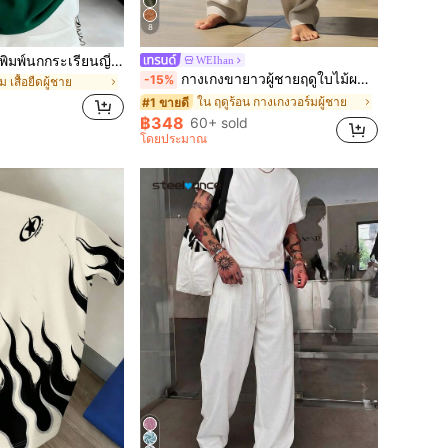
8
เสื้อยืดแขนสั้นลายพิมพ์นกกระเรียนญี่ปุ่นสไตล์มินิมอลสำหรับผู้ชาย Zrgoth แบบลำลองอเนกประสงค์ สตรีทแวร์
WEIhan
กางเกงขายาวผู้ชายฤดูใบไม้ผลิ/ฤดูร้อน ผ้าลินินบางระบายอากาศ สไตล์ฮิปฮอป ลำลอง เลาจ์ กีฬา ขาตรง สีพื้น ลายฮาวาย สำหรับชายหาด สไตล์ Vacationcore
-15%
ม เสื้อยืดผู้ชาย
ใน ฤดูร้อน กางเกงวอร์มผู้ชาย
#1 ขายดี
฿348
60+ sold
โดยประมาณ