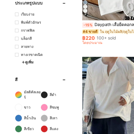
ประเภทรูปแบบ
เรียบง่าย
9
พิมพ์ตัวอักษร
Daypath เสื้อยืดคอกลมแขนสั้นพิมพ์ลายตัวอักษรสีพื้นส
-15%
กราฟฟิค
#4 ขายดี
฿220
100+ sold
บล็อกสี
โดยประมาณ
ลายทาง
ทางเรขาคณิต
ดูเพิ่ม
สี
มัลติคัลเลอ
สีดำ
ร์
ขาว
สีชมพู
สีน้ำเงิน
สีเทา
สีเขียว
สีแดง