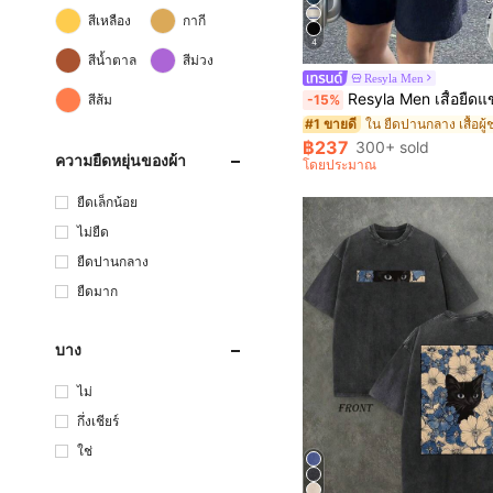
สีเหลือง
กากี
4
สีน้ำตาล
สีม่วง
Resyla Men
Resyla Men เสื้อยืดแขนยาวกระดุมผ่าครึ่งสีพื้นอเนกประส
สีส้ม
-15%
ใน ยืดปานกลาง เสื้อผู
#1 ขายดี
฿237
300+ sold
ความยืดหยุ่นของผ้า
โดยประมาณ
ยืดเล็กน้อย
ไม่ยืด
ยืดปานกลาง
ยืดมาก
บาง
ไม่
กึ่งเชียร์
ใช่