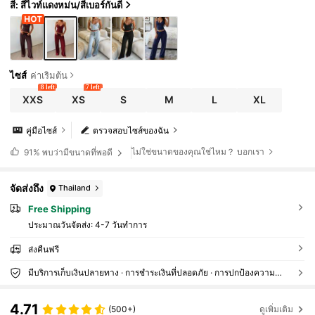
สี: สีไวท์แดงหม่น/สีเบอร์กันดี
ไซส์
ค่าเริ่มต้น
8 left
7 left
XXS
XS
S
M
L
XL
คู่มือไซส์
ตรวจสอบไซส์ของฉัน
ไม่ใช่ขนาดของคุณใช่ไหม？ บอกเรา
91%
พบว่ามีขนาดที่พอดี
จัดส่งถึง
Thailand
Free Shipping
ประมาณวันจัดส่ง:
4-7 วันทำการ
ส่งคืนฟรี
มีบริการเก็บเงินปลายทาง · การชำระเงินที่ปลอดภัย · การปกป้องความเป็นส่วนตัว
4.71
(500+)
ดูเพิ่มเติม