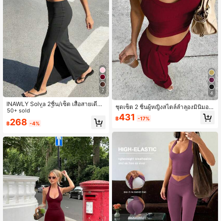
7
4
INAWLY Solva 2ชิ้น/เซ็ต เสื้อสายเดี่ยว
ชุดเซ็ต 2 ชิ้นผู้หญิงสไตล์ลำลองมินิมอล
และกระโปรงสั้นสีพื้นลำลองสำหรับฤดูร้
50+ sold
สำหรับฤดูใบไม้ผลิ/ฤดูร้อน เสื้อกล้ามถัก
431
อน
฿
-17%
ริบแบบคอ U สไตล์คาร์โก้ + กางเกงขา
268
฿
-4%
ยาวทรงกระบอกขาบาน ลุคเรียบหรู