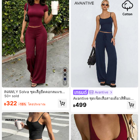
7
INAWLY Solva ชุดเสื้อยืดคอกลมแขนสั้
Avantive
นและกางเกงขายาวสีพื้นสำหรับผู้หญิง
50+ sold
Avantive ชุดเซ็ตเสื้อสายเดี่ยวสีพื้นและ
2 ชิ้น
322
กางเกงขายาวสำหรับผู้หญิง ลำลอง ใส่ไ
499
฿
-15%
โดยประมาณ
฿
ด้ทุกวัน