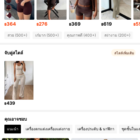
4.81
15K ผู้ติดตาม
4.81
364
276
369
619
5
฿
฿
฿
฿
฿
สวย (500+)
เก๋มาก (500+)
คุณภาพดี (400+)
สง่างาม (200+)
15K ผู้ติดตาม
4.81
จับคู่สไตล์
สไตล์เพิ่มเติม
15K ผู้ติดตาม
4.81
15K ผู้ติดตาม
4.81
15K ผู้ติดตาม
4.81
439
฿
15K ผู้ติดตาม
4.81
คุณอาจชอบ
แนะนำ
เครื่องตกแต่งเครื่องแต่งกาย
เครื่องประดับ & นาฬิกา
ชุดชั้นในแ