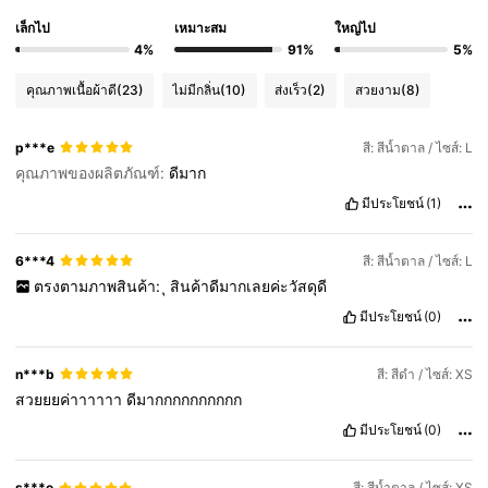
เล็กไป
เหมาะสม
ใหญ่ไป
4%
91%
5%
คุณภาพเนื้อผ้าดี
(23)
ไม่มีกลิ่น
(10)
ส่งเร็ว
(2)
สวยงาม
(8)
p***e
สี: สีน้ำตาล / ไซส์: L
คุณภาพของผลิตภัณฑ์:
ดีมาก
มีประโยชน์
(1)
6***4
สี: สีน้ำตาล / ไซส์: L
ตรงตามภาพสินค้า:
ุ
สินค้าดีมากเลยค่ะวัสดุดี
มีประโยชน์
(0)
n***b
สี: สีดำ / ไซส์: XS
สวยยยค่าาาาาา
ดีมากกกกกกกกกก
มีประโยชน์
(0)
s***e
สี: สีน้ำตาล / ไซส์: XS