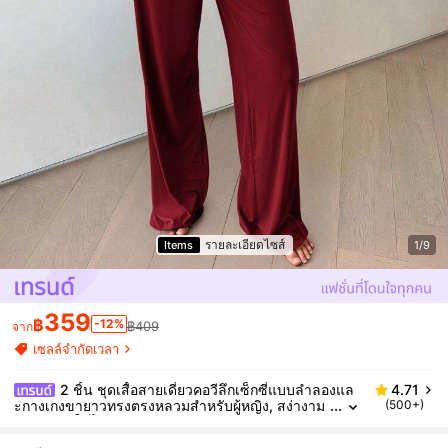
รายละเอียดไซส์
Items
1/9
359
฿
-12%
฿409
จาก
เซลล์จำกัดเวลา
2 ชิ้น ชุดเสื้อสายเดี่ยวคอวีลึกเซ็กซี่แบบลำลองแล
4.71
ะกางเกงขายาวทรงตรงหลวมสำหรับผู้หญิง, สง่างาม
(500+)
สำหรับฤดูใบไม้ร่วงและฤดูร้อน