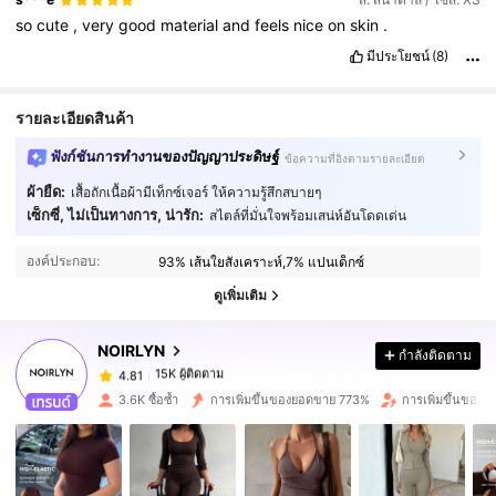
so
cute
,
very
good
material
and
feels
nice
on
skin
.
มีประโยชน์
(8)
รายละเอียดสินค้า
ฟังก์ชันการทำงานของปัญญาประดิษฐ์
ข้อความที่อิงตามรายละเอียด
ผ้ายืด:
เสื้อถักเนื้อผ้ามีเท็กซ์เจอร์ ให้ความรู้สึกสบายๆ
เซ็กซี่, ไม่เป็นทางการ, น่ารัก:
สไตล์ที่มั่นใจพร้อมเสน่ห์อันโดดเด่น
15K ผู้ติดตาม
4.81
องค์ประกอบ:
93% เส้นใยสังเคราะห์,7% แปนเด็กซ์
15K ผู้ติดตาม
4.81
ดูเพิ่มเติม
NOIRLYN
กำลังติดตาม
15K ผู้ติดตาม
4.81
p***n
จ่าย
1 วันที่ผ่านมา
3.6K ซื้อซ้ำ
การเพิ่มขึ้นของยอดขาย 773%
การเพิ่มขึ้นของผ
15K ผู้ติดตาม
4.81
15K ผู้ติดตาม