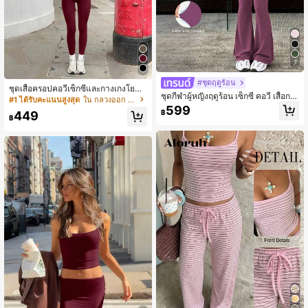
7
#ชุดฤดูร้อน
ชุดเสื้อครอปคอวีเซ็กซี่และกางเกงโยคะ
ชุดกีฬาผู้หญิงฤดูร้อน เซ็กซี่ คอวี เสื้อกล้
รัดรูปสำหรับผู้หญิง ชุดฤดูร้อนหรูหรา
#1 ได้รับคะแนนสูงสุด
ใน กลวงออก ชุดประสานงานสตรี
าม และกางเกงเอวสูง เหมาะสำหรับกีฬ
599
฿
449
า โยคะ ฟิตเนส หรูหรา
฿