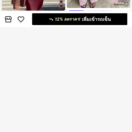
20
#ชุดฤดูร้อนยุโรป
ชุดเซ็ต 2 ชิ้นผู้หญิง กระโปรงบอดี้คอนโ
Aloruh ชุดเสื้อสายเดี่ยวลายทางและกา
เพิ่มเข้ารถเข็น
ชว์เอวและเสื้อสายเดี่ยว สไตล์เซ็กซี่หรูห
12% ลดราคา!
459
฿
งเกงขายาวสำหรับผู้หญิงใส่ในบ้านแบบ
รา ลำลองเข้ารูป สำหรับฤดูร้อน
359
฿
สบายๆ
16
5
SHEIN EZwear ชุดท็อปคามิผูกโบว์แล
ะกางเกงขายาวสีคอนทราสต์ ดีไซน์ใหม่
#ชุดฤดูร้อน
316
฿
-12%
สำหรับฤดูร้อน เหมาะสำหรับฤดูใบไม้ผ
SHEIN BAE ชุดเซ็ต 2 ชิ้นผู้หญิง เสื้อสา
ลิ/ฤดูร้อน กลับสู่ฤดูเรียน วันหยุดฤดูใบไ
ยเดี่ยวสีแอปริคอตพื้นและกางเกงขายา