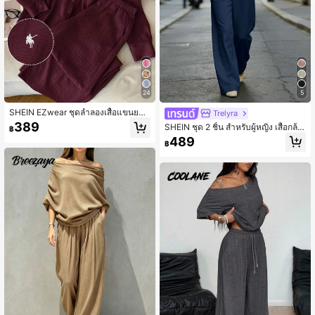
1.1M ผู้ติดตาม
4.92
24
5
SHEIN EZwear ชุดลำลองเสื้อแขนยาว
Trelyra
และกางเกงทอสีเบอร์กันดีปักลายอัศวิน
389
SHEIN ชุด 2 ชิ้น สำหรับผู้หญิง เสื้อกล้า
฿
มคอวีและกางเกงขาบาน สำหรับการเดิ
489
฿
นทางไปทำงาน