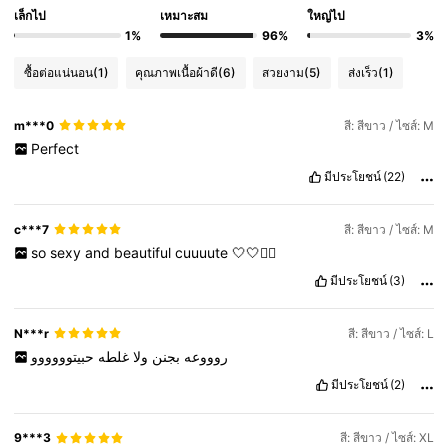
เล็กไป
เหมาะสม
ใหญ่ไป
1%
96%
3%
ซื้อต่อแน่นอน
(1)
คุณภาพเนื้อผ้าดี
(6)
สวยงาม
(5)
ส่งเร็ว
(1)
m***0
สี: สีขาว / ไซส์: M
Perfect
มีประโยชน์
(22)
c***7
สี: สีขาว / ไซส์: M
so
sexy
and
beautiful
cuuuute
🤍🤍❤️‍🔥
มีประโยชน์
(3)
N***r
สี: สีขาว / ไซส์: L
روووعه
بجنن
ولا
غلطه
حبيتوووووو
มีประโยชน์
(2)
9***3
สี: สีขาว / ไซส์: XL