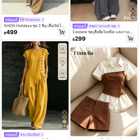
24
Breezaya
SHEIN Holidaya ชุด 2 ชิ้น เสื้อเปิดไหล่
#ชุดกางเกงเข้าชุด
หลวม & กางเกงขาบาน สีน้ำตาลกาแฟ
499
Coolane ชุดเสื้อยืดไหล่ปิด และกางเกง
฿
ทิ้งตัว สไตล์ลำลองชิค สำหรับใส่ไปทำง
ขากว้างสองชิ้น ใส่ออกงาน แต่งตัวง่าย
299
าน
฿
สบายๆ สำหรับผู้หญิง
8
#ระเบียงชิลล์