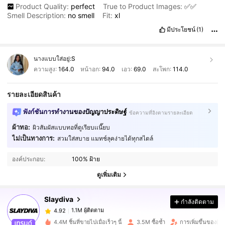
Product Quality:
perfect
True to Product Images:
✅✅
Smell Description:
no
smell
Fit:
xl
มีประโยชน์
(1)
นางแบบใส่อยู่:
S
ความสูง:
164.0
หน้าอก:
94.0
เอว:
69.0
สะโพก:
114.0
รายละเอียดสินค้า
ฟังก์ชันการทำงานของปัญญาประดิษฐ์
ข้อความที่อิงตามรายละเอียด
ผ้าทอ:
ผิวสัมผัสแบบทอที่ดูเรียบเเนี๊ยบ
ไม่เป็นทางการ:
สวมใส่สบาย แมทช์ลุคง่ายได้ทุกสไตล์
1.1M ผู้ติดตาม
4.92
องค์ประกอบ:
100% ฝ้าย
1.1M ผู้ติดตาม
ดูเพิ่มเติม
4.92
Slaydiva
กำลังติดตาม
1.1M ผู้ติดตาม
4.92
e***a
จ่าย
1 วันที่ผ่านมา
4.4M ชิ้นที่ขายไปเมื่อเร็วๆ นี้
3.5M ซื้อซ้ำ
การเพิ่มขึ้นของผู้