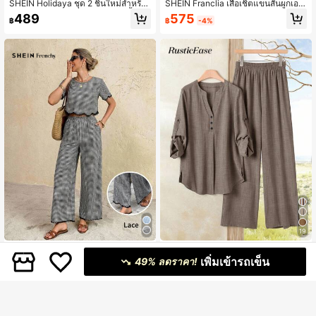
SHEIN Holidaya ชุด 2 ชิ้นใหม่สำหรับ
SHEIN Franclia เสื้อเชิ้ตแขนสั้นผูกเอว
ฤดูร้อน 2026 สไตล์สบายๆ ชุด 2 ชิ้นสี
และกางเกงขายาวทรงกว้าง, ดีไซน์เข้า
575
489
฿
-4%
฿
น้ำเงินพร้อมตกแต่งกระดุม ชุด 2 ชิ้นชา
รูป, ชุดสูทลำลองสำหรับผู้หญิงสไตล์ธุรกิ
ยไม่สมมาตร ชุดสไตล์ชนบทสำหรับผู้ห
จปกเสื้อ, สีน้ำตาลย้อนยุคตัดกัน, เหมาะ
ญิง ชุดสไตล์ชนบทสำหรับผู้หญิง
สำหรับใส่ทำงาน
19
SHEIN Frenchy ชุดเสื้อเชิ้ตและกางเกง
Rusticease ชุดเสื้อคอปกแขนพับสีพื้น
เพิ่มเข้ารถเข็น
ลายสก๊อตลำลองสำหรับวันหยุดของผู้ห
ลำลอง และกางเกงเอวยางยืด
49% ลดราคา!
429
509
฿
฿
ญิง 2 ชิ้น