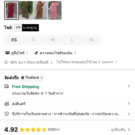
US
ไซส์
:
มาตรฐาน
XS
S
M
L
XL
คู่มือไซส์
ตรวจสอบไซส์ของฉัน
ไม่ใช่ขนาดของคุณใช่ไหม？ บอกเรา
96%
พบว่ามีขนาดที่พอดี
จัดส่งถึง
Thailand
Free Shipping
ประมาณวันจัดส่ง:
4-7 วันทำการ
ส่งคืนฟรี
มีบริการเก็บเงินปลายทาง · การชำระเงินที่ปลอดภัย · การปกป้องความเป็นส่วนตัว
4.92
(100+)
ดูเพิ่มเติม