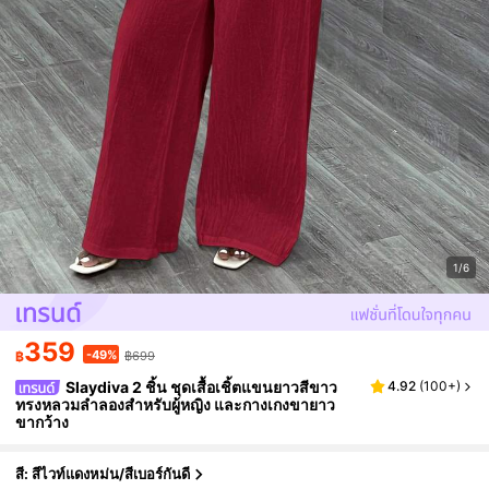
1/6
359
-49%
฿
฿699
Slaydiva 2 ชิ้น ชุดเสื้อเชิ้ตแขนยาวสีขาว
4.92
(
100+
)
ทรงหลวมลำลองสำหรับผู้หญิง และกางเกงขายาว
ขากว้าง
สี: สีไวท์แดงหม่น/สีเบอร์กันดี