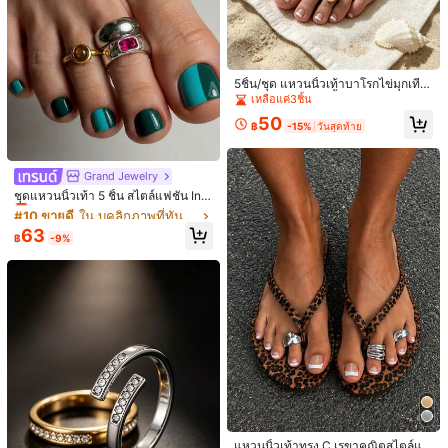
5ชิ้น/ชุด แหวนนิ้วเท้าบาโรกไข่มุกเทีย
ม & อัญมณี, แหวนนิ้วเท้าดอกไม้โลหะ
เหลือแค่3ชิ้น
สร้างสรรค์ที่สามารถซ้อนกันได้
50
฿
-15%
วันสุดท้าย
3 ชิ้น ชุดแหวนเปิดเซอร์โคเนีย, แหวนนิ้
วเท้าดีไซน์มินิมอล, ทางเลือกที่ดีที่สุดสำ
#10 ขายดี
ใน บุคลิกภาพที่ทันสมัย เครื่องประดับเท้าผู้หญิง
27
Grand Jewelry
1 ชิ้น แหวนเปิดนิ้วเท้า, ประดับเพชรคิว
฿
-7%
หรับวันหยุดพักผ่อนที่ชายหาด
บิกเซอร์โคเนีย, เครื่องประดับมินิมอลสำ
เหลือแค่5ชิ้น
ชุดแหวนนิ้วเท้า 5 ชิ้น สไตล์แฟชั่น Ins
34
฿
-13%
หรับผู้หญิงสำหรับวันหยุดพักผ่อนที่ชาย
เรโทร ลายเรขาคณิต สีสันสดใส ประดับ
#10 ขายดี
#10 ขายดี
ใน บุคลิกภาพที่ทันสมัย เครื่องประดับเท้าผู้หญิง
ใน บุคลิกภาพที่ทันสมัย เครื่องประดับเท้าผู้หญิง
หาด, สามารถสวมเป็นแหวนนิ้วเท้าหรือ
อัญมณี แบบเปิดนิ้วเท้า สไตล์ฝรั่งเศสเฉ
เหลือแค่5ชิ้น
เหลือแค่5ชิ้น
63
กำไลได้, แพ้ง่าย
พาะตัว ขัดเงาโลหะ หินตาเสือ
฿
-9%
#10 ขายดี
ใน บุคลิกภาพที่ทันสมัย เครื่องประดับเท้าผู้หญิง
เหลือแค่5ชิ้น
แหวนนิ้วเท้าทรง C เรขาคณิตสไตล์แฟ