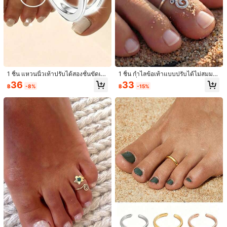
1 ชิ้น แหวนนิ้วเท้าปรับได้สองชั้นขัดเงา
1 ชิ้น กำไลข้อเท้าแบบปรับได้ไม่สมมา
เหมาะสำหรับผู้หญิง แท้ 0.08 ออนซ์ ไม่
ตร, เครื่องประดับรีสอร์ทชายหาดยอดนิ
36
33
฿
-8%
฿
-15%
ก่อให้เกิดอาการแพ้ เหมาะสำหรับวันห
ยมสำหรับผู้หญิง, เหมาะสำหรับวันหยุด
ยุดชายหาดและการสวมใส่ในชีวิตประ
พักผ่อนริมชายหาดของผู้หญิง, ปาร์ตี้, อ
จำวัน สไตล์มินิมอล
อกเดท, ของขวัญฤดูร้อนที่ดีที่สุดสำหรับ
เธอ, ของขวัญที่ยอดเยี่ยม
1/6
109
฿
2 ชิ้น แหวนเปิดนิ้วเท้าสไตล์วินเทจแบบเก่า โซ่เงินโบราณ สำหรับผู้
หญิง ใส่ไปเที่ยวทะเล ปาร์ตี้ฤดูร้อน
จัดส่งถึง
Thailand
Free Shipping
ประมาณวันจัดส่ง:
4-7 วันทำการ