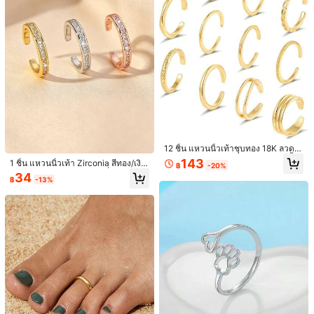
ชุดแหวนนิ้วเท้าสแตนเลส 3 ชิ้น แหวน
1 ชิ้น แหวนนิ้วเท้าผู้หญิงสไตล์แฟชั่นเรี
นิ้วเท้าชายหาดเรขาคณิตแฟชั่น แหวน
ยบง่ายแบบเรียบ เหมาะสำหรับวันหยุด
54
42
฿
-8%
฿
-14%
ข้อต่อดอกไม้โลหะกลวงเซ็กซี่ แหวนนิ้วเ
ชายหาด งานปาร์ตี้ การเดินทางฤดูร้อน
ท้าเปิด แหวนนิ้วเท้าชายหาดฤดูร้อน เห
เครื่องประดับประจำวัน ของขวัญสำหรั
12 ชิ้น แหวนนิ้วเท้าชุบทอง 18K ลวดบ
มาะสำหรับเด็กผู้หญิงและผู้หญิงสวมใส่
บเพื่อน วันหยุด วันเกิด สไตล์โบโฮชิค
างมินิมอล คิวบิกเซอร์โคเนีย แหวนนิ้วเ
143
1 ชิ้น แหวนนิ้วเท้า Zirconia สีทอง/เงิ
฿
-20%
ท้าสำหรับฤดูร้อน ชายหาด แหวนนิ้วเท้
น/โรสโกลด์แบบปรับได้, เครื่องประดับเ
34
าแบบเปิดปรับได้ เครื่องประดับเท้าสำห
฿
-13%
ท้าสำหรับรีสอร์ทริมหาด
รับผู้หญิง โทนสีเงินทอง