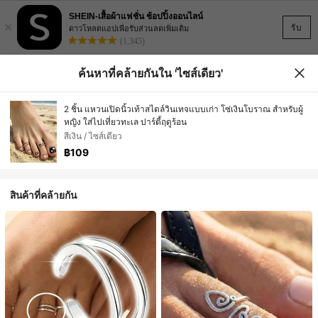
SHEIN-เสื้อผ้าแฟชั่น ช้อปปิ้งออนไลน์
×
รับ
ดาวโหลดแอปเพื่อรับส่วนลดเพิ่มเติม
(1,345)
ค้นหาที่คล้ายกันใน 'ไซส์เดียว'
2 ชิ้น แหวนเปิดนิ้วเท้าสไตล์วินเทจแบบเก่า โซ่เงินโบราณ สำหรับผู้
หญิง ใส่ไปเที่ยวทะเล ปาร์ตี้ฤดูร้อน
สีเงิน / ไซส์เดียว
฿109
สินค้าที่คล้ายกัน