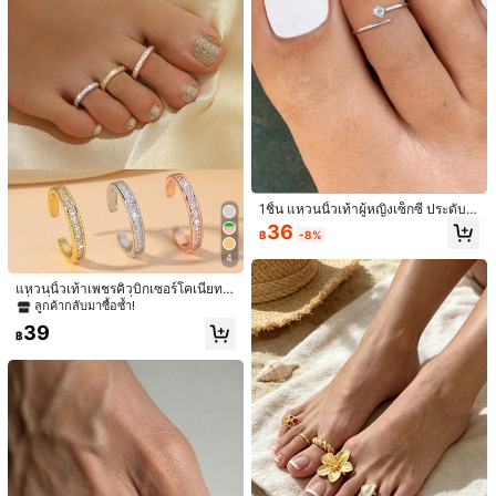
1ชิ้น แหวนนิ้วเท้าผู้หญิงเซ็กซี่ ประดับด้
วยเซอร์โคเนีย ดีไซน์แหวนเปิด เหมาะ
36
4
฿
-8%
สำหรับวันหยุดพักผ่อนริมชายหาด ของ
ขวัญเครื่องประดับที่ประณีตสำหรับการ
4
ชุด 3 ชิ้น แหวนนิ้วเท้า แหวนเปิดข้อมือ
ตกแต่งวันหยุด
รูปหัวใจ สำหรับวาเลนไทน์
ลูกค้ากลับมาซื้อซ้ำ!
1 ชิ้น แหวนนิ้วเท้าปรับได้แบบบิดเกลีย
แหวนนิ้วเท้าเพชรคิวบิกเซอร์โคเนียทร
วสไตล์โบฮีเมียนฤดูร้อนใหม่ทำจากทอง
#3 ขายดี
ใน ทอง แหวนนิ้วเท้าผู้หญิง
24
งสี่เหลี่ยมปรับได้, เครื่องประดับเท้าเพช
ลูกค้ากลับมาซื้อซ้ำ!
฿
-17%
แดงส่วนบุคคล, ห่วงเปิดปรับได้, เครื่อง
รคิวบิกเซอร์โคเนียสีชมพูหรูหรา, เหมา
34
39
ประดับสำหรับผู้หญิง, เหมาะสำหรับสวม
฿
-13%
ะสำหรับเครื่องประดับประจำวัน, วันหยุ
฿
ใส่ในชีวิตประจำวัน, วันหยุดพักผ่อนที่ช
ดและงานปาร์ตี้ของผู้หญิง
ายหาด, การเดินทาง, การตกแต่งประ
จำวันของผู้หญิง, การจับคู่ชุด, การออกเ
ดท, ปาร์ตี้, ของขวัญวันหยุด, [รูปร่างแห
วนสุ่ม] [ระบุขนาด, โปรดซื้อตามขนาด]