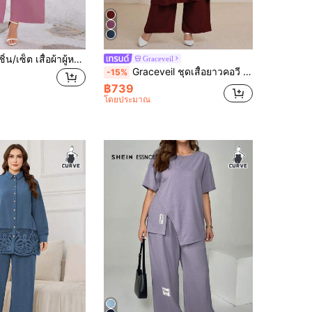
SHEIN Clasi 2ชิ้น/เซ็ต เสื้อผ้าผู้หญิง พิมพ์ลายดอกไม้สีชมพู ด้านหน้าสั้นด้านหลังยาว และกางเกงขายาวใส่สบาย ไซส์พิเศษ, ชุดมีความโรแมนติกเรียบร้อยสำหรับใส่ในวันธรรมดา ฤดูใบไม้ผลิ
Graceveil
Graceveil ชุดเสื้อยาวคอวี ปักลาย 2 ชิ้น/เซ็ต ไซส์ใหญ่ แขนยาว หลวม กับกางเกงเอวยืด สบายๆ สำหรับฤดูใบไม้ผลิ/ฤดูใบไม้ร่วง สมถ่อมตน
-15%
฿739
โดยประมาณ