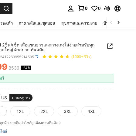
0
0
 select.
รองเท้า
กางเกงในและชุดนอน
สุขภาพและความงาม
บ้านและที่อยู่อาศัย
i 2ชิ้น/เซ็ต เสื้อแขนยาวและกางเกงใส่ง่ายสำหรับทุก
าดใหญ่ ผ้าสบาย ทันสมัย
z2412269955214595
(1000+ รีวิว)
09
฿539
-24%
ICE AND AVAILABILITY
ฟรี
US
มาตรฐาน
L
1XL
2XL
3XL
4XL
ลูกค้า รายคิดว่าไซส์ถูกต้องตามที่แจ้ง
ือไซส์