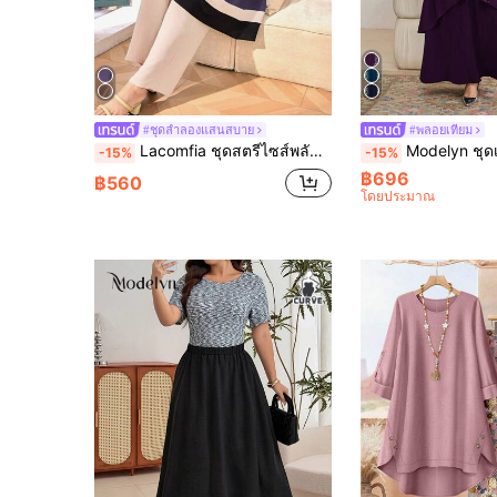
#ชุดลำลองแสนสบาย
#พลอยเทียม
Lacomfia ชุดสตรีไซส์พลัส 2 ชิ้น/เซ็ต ลายริ้ว คอกลม แขนสามส่วน เสื้อยาวและกางเกง ชุดเบา
Modelyn ชุดเดรสยาวแขนยาวชายเสื้อไม่สมมาตร ประดับพ
-15%
-15%
฿696
฿560
โดยประมาณ