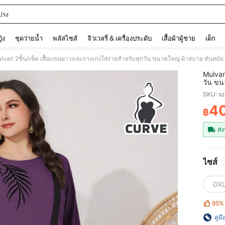
ปรง
and down arrow keys to navigate search การค้นหาล่าสุด and ค้นหา. Press Enter to
ญิง
ชุดว่ายน้ำ
พลัสไซส์
จิวเวลรี่ & เครื่องประดับ
เสื้อผ้าผู้ชาย
เด็ก
lvari 2ชิ้น/เซ็ต เสื้อแขนยาวและกางเกงใส่ง่ายสำหรับทุกวัน ขนาดใหญ่ ผ้าสบาย ทันสมัย
Mulvar
วัน ขน
SKU: s
4
฿
PR
ส่ง
ไซส์
0X
95%
คู่ม