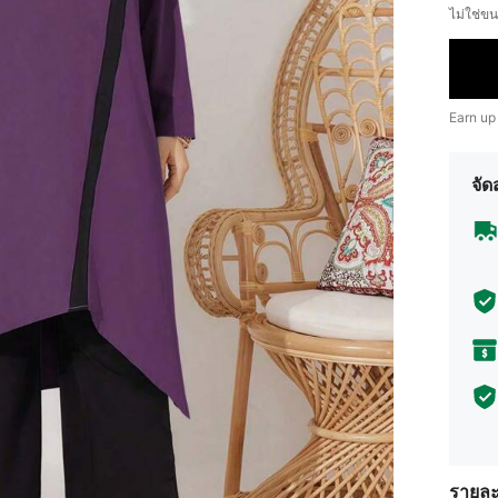
ไม่ใช่
Earn up
จัด
รายละ