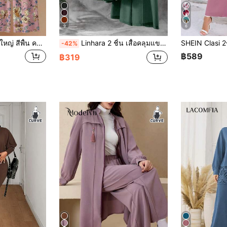
9
6
ชุดลำลองผู้หญิงไซส์ใหญ่ สีพื้น คอกลม เสื้อยาว และกางเกงขากว้างลายดอกไม้ สำหรับใส่ประจำวันและท่องเที่ยว สีชมพู สไตล์หรูหรา
Linhara 2 ชิ้น เสื้อคลุมแขนยาวผูกหน้า และกางเกงขากว้างชุดลำลองหลวม สำหรับสตรีไซส์พิเศษ
-42%
฿589
฿319