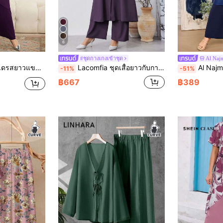
6
#ชุดกางเกงเข้าชุด
Al Na
ลอยเทียม สำหรับผู้หญิงอวบอ้วน หรูหรา 2 ชิ้น
Lacomfia ชุดเสื้อยาวกับกางเกง ขนาดใหญ่พิเศษ 2 ชิ้น สำหรับฤดูใบไม้ผลิและใบไม้ร่วง ชุดเครื่องแต่งกายแบบพอดีเหมาะสำหรับการเดินทาง/ใช้ในชีวิตประจำวัน/ที่บ้าน/วันหยุด
Al Najma ชุดแขนยาว แบบอนุรักษ์นิ
-11%
-51%
฿667
฿389