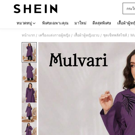
กระโ
Use up 
หมวดหมู่
พิเศษเฉพาะคุณ
มาใหม่
ดีลสุดพิเศษ
เสื้อผ้าผู้ห
หน้าแรก
เครื่องแต่งกายผู้หญิง
เสื้อผ้าผู้หญิงอวบ
ชุดเซ็ทพลัสไซส์
Mu
/
/
/
/