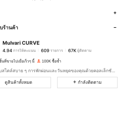
4.94
609
67K
กับร้านค้า
4.94
609
67K
Mulvari CURVE
4.94
609
67K
การให้คะแนน
รายการ
ผู้ติดตาม
h***i
จ่าย
1 วันที่ผ่านมา
้นที่ขายไปเมื่อเร็วๆ นี้
100K ซื้อซ้ำ
4.94
609
67K
ยกระดับสไตล์สบาย ๆ การพักผ่อนและวันหยุดของคุณด้วยคอลเล็กชั่นที่หลากหลายและสะดวกสบายนี้
ดูสินค้าทั้งหมด
กำลังติดตาม
4.94
609
67K
4.94
609
67K
4.94
609
67K