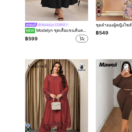
8
Modelyn CURVE
Modelyn ชุดเสื้อแขนสั้นคอกลมและกระโปรงสีพื้นสำหรับผู้หญิงไซส์ใหญ่ สไตล์ลำลองสำหรับใส่ประจำวัน
NEW
฿549
฿599