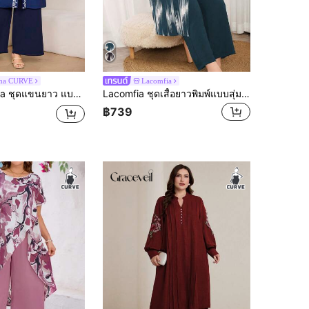
jma CURVE
Lacomfia
ยม สไตล์อาหรับเวอร์ชั่นขนาดใหญ่ สำหรับผู้หญิง ประกอบด้วยเสื้อและกางเกง
Lacomfia ชุดเสื้อยาวพิมพ์แบบสุ่ม แบบหรูหราคลาสสิก สำหรับผู้มีรูปร่างใหญ่ 2 ชิ้น/เซ็ต สำหรับเดินทางและใช้ในชีวิตประจำวัน
฿739