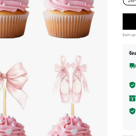
24P
Earn up
จัด