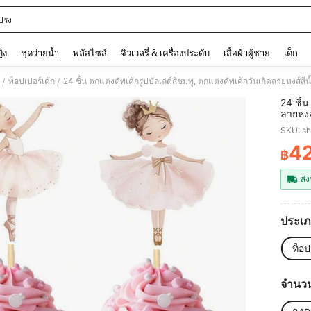
ปรง
and down arrow keys to navigate search การค้นหาล่าสุด and ค้นหา. Press Enter to
ญิง
ชุดว่ายน้ำ
พลัสไซส์
จิวเวลรี่ & เครื่องประดับ
เสื้อผ้าผู้ชาย
เด็ก
ท็อปเปอร์เค้ก
24 ชิ้น ตกแต่งคัพเค้กรูปบัลเล่ต์สีชมพู, ตกแต่งคัพเค้กวันเกิดลายหงส์สีน้
/
/
24 ชิ้น
ลายหงส์
สีชมพู 
SKU: s
4
฿
PR
ส่ง
ประเภ
ท็อป
จำนว