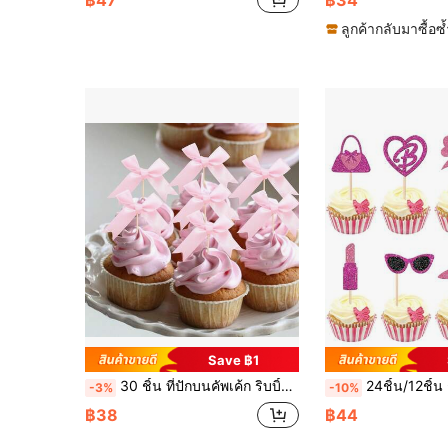
ลูกค้ากลับมาซื้อซ้
Save ฿1
30 ชิ้น ที่ปักบนคัพเค้ก ริบบิ้นสีชมพู ตกแต่งวันเกิด สำหรับผู้หญิง Baby Shower งานแต่งงาน ตกแต่งปาร์ตีธีม
24ชิ้น/12ชิ้น กลิตเตอร์สีชมพู ส้นสูง กระเป๋าถือ ลิปสติก แว่นตา โบว์ คัพเค้กท็อป
-3%
-10%
฿38
฿44