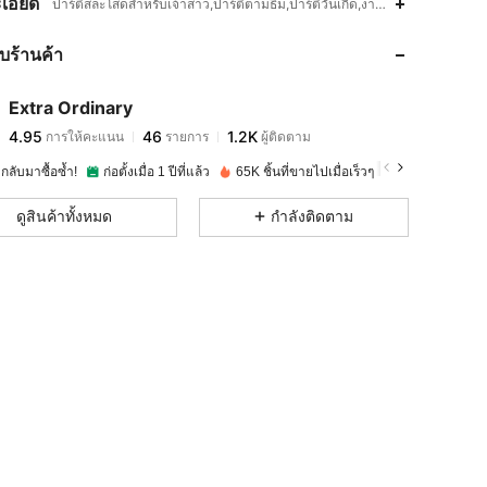
เอียด
ปาร์ตี้สละโสดสำหรับเจ้าสาว,ปาร์ตี้ตามธีม,ปาร์ตี้วันเกิด,งานแต่งงาน,งานเ
กับร้านค้า
4.95
46
1.2K
Extra Ordinary
4.95
46
1.2K
การให้คะแนน
รายการ
ผู้ติดตาม
s***t
จ่าย
1 วันที่ผ่านมา
ากลับมาซื้อซ้ำ!
ก่อตั้งเมื่อ 1 ปีที่แล้ว
65K ชิ้นที่ขายไปเมื่อเร็วๆ นี้
4.95
46
1.2K
ดูสินค้าทั้งหมด
กำลังติดตาม
4.95
46
1.2K
4.95
46
1.2K
4.95
46
1.2K
4.95
46
1.2K