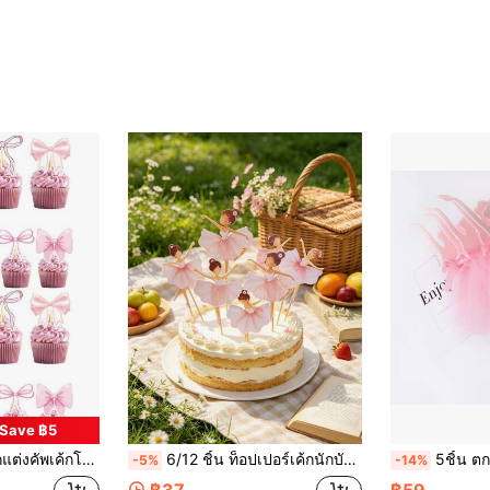
Save ฿5
ว์, ตกแต่งงานปาร์ตี้สาวโสด งานแต่งงาน, อุปกรณ์ถ่ายรูปเค้กสแมชโบว์สีชมพู
6/12 ชิ้น ท็อปเปอร์เค้กนักบัลเลต์, ของตกแต่งคัพเค้กนักบัลเลต์สีชมพู เหมาะสำหรับงานเลี้ยงวันเกิด, เบบี้ชาวเวอร์, ตกแต่งงานแต่งงาน
5ชิ้น ตกแต่งเค้กรูปนักบัลเ
-5%
-14%
฿37
฿59