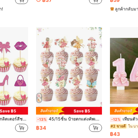
ำ!
ลูกค้ากลับมา
Save ฿5
Save ฿5
เปอร์, ของตกแต่งคัพเค้กเจ้าหญิง, ป้ายปักเค้กสำหรับงานเลี้ยงวันเกิดผู้หญิง
45/15ชิ้น ป้ายตกแต่งคัพเค้กผีเสื้อนางฟ้า, ตกแต่งคัพเค้กดอกไม้เห็ด, ป้ายตกแต่งคัพเค้กกระดาษนางฟ้า, เหมาะสำหรับงานปาร์ตี้วันเกิด ตกแต่งเค้ก DIY, อุปกรณ์ปาร์ตี้ธีมนางฟ้า
เทียนตัวเลขสไตล์ INS สำหรับสาวๆ ตกแ
-13%
-12%
#2 ขายดี
฿34
฿43