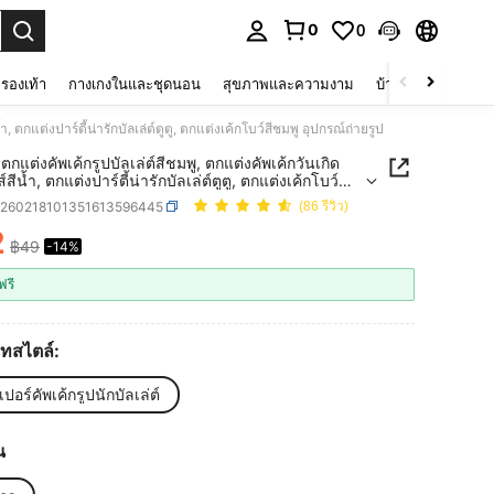
0
0
 select.
รองเท้า
กางเกงในและชุดนอน
สุขภาพและความงาม
บ้านและที่อยู่อาศัย
ำ, ตกแต่งปาร์ตี้น่ารักบัลเล่ต์ตูตู, ตกแต่งเค้กโบว์สีชมพู อุปกรณ์ถ่ายรูป
 ตกแต่งคัพเค้กรูปบัลเล่ต์สีชมพู, ตกแต่งคัพเค้กวันเกิด
สีน้ำ, ตกแต่งปาร์ตี้น่ารักบัลเล่ต์ตูตู, ตกแต่งเค้กโบว์
อุปกรณ์ถ่ายรูป
h260218101351613596445
(86 รีวิว)
2
฿49
-14%
ICE AND AVAILABILITY
ฟรี
ทสไตล์:
เปอร์คัพเค้กรูปนักบัลเล่ต์
น