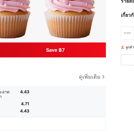
รายละ
เกี่ยว
ลูกค้
Save ฿7
ดูเพิ่มเติม
ะอาด
4.43
า
4.71
4.43