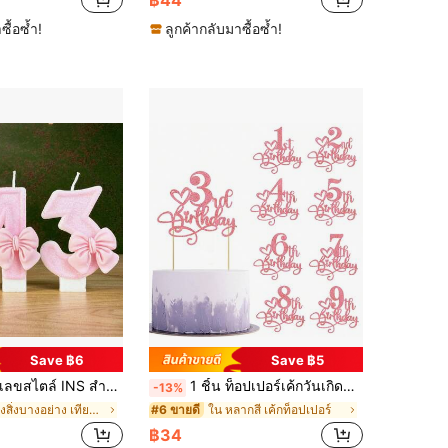
ซื้อซ้ำ!
ลูกค้ากลับมาซื้อซ้ำ!
Save ฿6
Save ฿5
ต่งโบว์ประกายสีชมพู, ตกแต่งโต๊ะงานแต่งงานแบบโรแมนติก, อุปกรณ์ถ่ายภาพเค้กหวาน
1 ชิ้น ท็อปเปอร์เค้กวันเกิดสีชมพูกลิตเตอร์, เหมาะสำหรับวันเกิด 1-18 ปี, อุปกรณ์สำหรับเค้กวันเกิด, ของตกแต่งงานเลี้ยงวันเกิด 1-18 ปี - สีชมพูกลิตเตอร์
-13%
ใน บางสิ่งบางอย่าง เทียนวันเกิด
ใน หลากสี เค้กท็อปเปอร์
#6 ขายดี
฿34