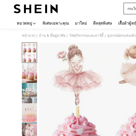
กระโ
Use up 
หมวดหมู่
พิเศษเฉพาะคุณ
มาใหม่
ดีลสุดพิเศษ
เสื้อผ้าผู้ห
หน้าแรก
บ้าน & ที่อยู่อาศัย
วัสดุกิจกรรมและปาร์ตี้
อุปกรณ์ตกแต่งเค้ก
/
/
/