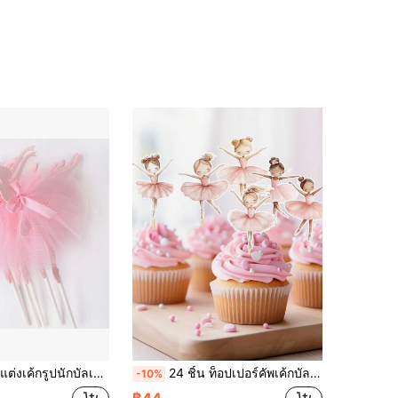
ล่ต์สีชมพู กระโปรงบัลเล่ต์ ของตกแต่งโต๊ะของหวานงานวันเกิด
24 ชิ้น ท็อปเปอร์คัพเค้กบัลเลต์สีชมพู, ของตกแต่งเค้กธีม Swan Lake สีน้ำ, ของตกแต่งบัลเลต์ Tutu, เหมาะสำหรับงานปาร์ตี้, งานฉลองแต่งงาน, อุปกรณ์ประกอบฉากถ่ายภาพเค้ก
-10%
฿44