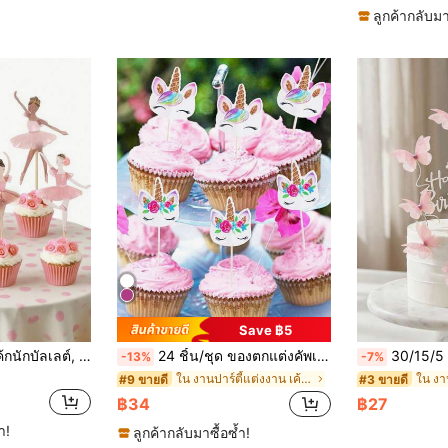
ลูกค้ากลับมา
Save ฿5
12ชิ้น ท็อปเปอร์คัพเค้กนักบัลเลต์, พู่เค้กเด็กผู้หญิงตูตูนักบัลเลต์หลากสีสัน, เหมาะสำหรับงานครบรอบแต่งงาน, งานเลี้ยงวันเกิด, เบบี้ชาวเวอร์, อุปกรณ์ทำขนมสำหรับงานปาร์ตี้
24 ชิ้น/ชุด ของตกแต่งคัพเค้ก เหมาะสำหรับงานปาร์ตี้วันหยุด
30/15/5 ชิ้น ชุดตกแต่งเค้กผีเสื้อ 3 มิติ ผสม ผี
-13%
-7%
ใน งานปาร์ตี้แต่งงาน เค้กท็อปเปอร์
#9 ขายดี
#3 ขายดี
฿34
฿27
ำ!
ลูกค้ากลับมาซื้อซ้ำ!