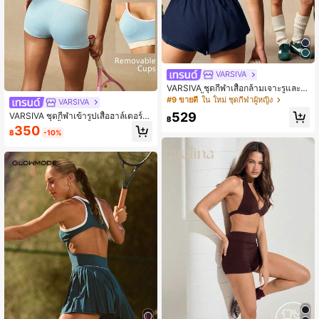
VARSIVA
VARSIVA ชุดกีฬาเสื้อกล้ามเจาะรูและก
างเกงขาสั้นสำหรับผู้หญิง
#9 ขายดี
ใน ใหม่ ชุดกีฬาผู้หญิง
VARSIVA
529
VARSIVA ชุดกีฬาเข้ารูปเสื้อฮาล์เตอร์แ
฿
ละกางเกงขาสั้นต่อสีตัดกันสำหรับผู้หญิง
350
฿
-10%