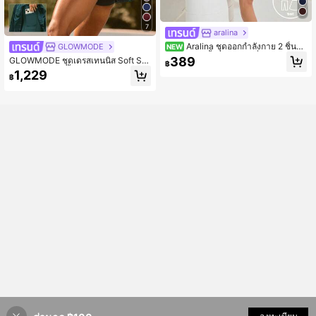
7
aralina
Aralina ชุดออกกำลังกาย 2 ชิ้นสำ
GLOWMODE
NEW
หรับผู้หญิง เสื้อครอปคอวีต่ำและกางเกง
389
GLOWMODE ชุดเดรสเทนนิส Soft Sw
฿
ขาสั้น
ing มีกางเกงขาสั้นในตัว กระเป๋าข้าง แ
1,229
฿
ต่งขอบตัดกัน คอกลม เอวต่ำพิเศษ จีบห
ลังแบบ Racerback สำหรับเล่นกอล์ฟ พิ
กเคิลบอล ใส่ในชีวิตประจำวัน