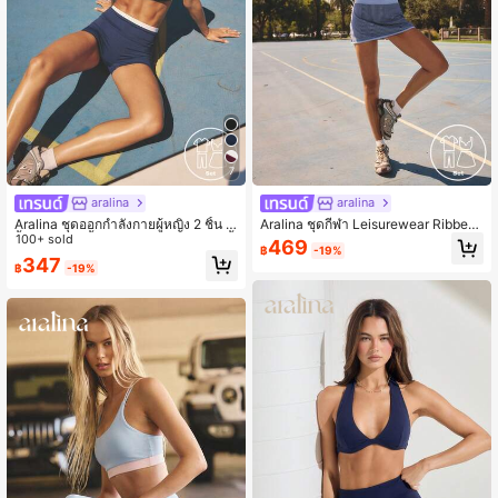
7
aralina
aralina
Aralina ชุดออกกำลังกายผู้หญิง 2 ชิ้น เ
Aralina ชุดกีฬา Leisurewear Ribbed
สื้อครอปสองชั้นสีตัดกันและกางเกงขาสั้
100+ sold
Texture Racerback Stretch Fabric S
469
฿
-19%
น ชุดออกกำลังกายลำลองฤดูร้อน ชุดแ
upportive Contour Fit Flared Skirt T
347
฿
-19%
ฟนบอลโลก
ennis Style