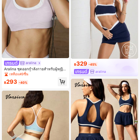
329
aralina
฿
-45%
Aralina ชุดออกกำลังกายสำหรับผู้หญิง
aralina
สีลาเวนเดอร์ 2 ชิ้น สำหรับฤดูร้อน เสื้อค
เหลือแค่9ชิ้น
รอปสายคล้องคอผ้าตาข่ายสองชั้นสีตัด
293
กัน ดีไซน์แบบเรเซอร์แบ็ค และกางเกงข
฿
-40%
าสั้น