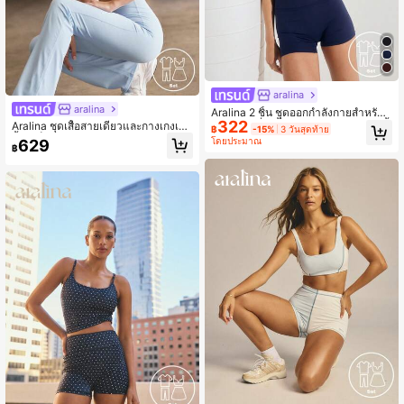
aralina
aralina
Aralina 2 ชิ้น ชุดออกกำลังกายสำหรับผู้
322
หญิง คอวีต่ำ เสื้อครอป และกางเกงขาสั้
Aralina ชุดเสื้อสายเดี่ยวและกางเกงเลก
฿
-15%
3 วันสุดท้าย
น สำหรับออกกำลังกายในยิม
กิ้งสีบล็อกสำหรับผู้หญิง ชุดกีฬาแบบสบ
โดยประมาณ
629
฿
ายๆ สำหรับใส่ประจำวัน