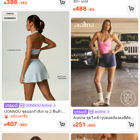
386
80+ sold
฿
-14%
488
฿
-6%
UONNOU Active
UONNOU ชุดออกกำลังกาย 2 ชิ้นสำหรั
aralina
บผู้หญิง สปอร์ตบราสายคล้องคอเว้าหลั
เหลือแค่7ชิ้น
Aralina ชุดวิ่งเข้ารูปคอคล้องคอสีตัดกัน
งต่ำ และกระโปรงเทนนิสเอวไขว้ทรง V
พร้อมผ้าคาดศีรษะ
407
251
สำหรับยกน้ำหนัก โยคะ และกอล์ฟ
฿
-20%
฿
-40%