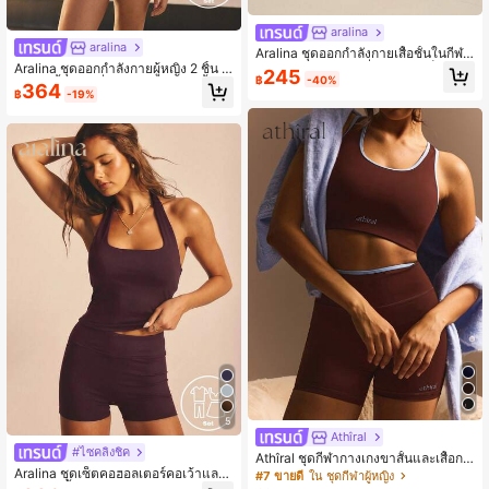
aralina
aralina
Aralina ชุดออกกำลังกายเสื้อชั้นในกีฬา
Aralina ชุดออกกำลังกายผู้หญิง 2 ชิ้น ล
แบบสายกว้างคอเหลี่ยมเข้ารูปเย็บตัดกั
245
฿
-40%
ายจุด เสื้อสายเดี่ยวและกางเกงขาสั้นสำ
นและกางเกงขาสั้นปั่นจักรยานเอวสูง
364
฿
-19%
หรับวิ่งปั่นจักรยาน ยิม พิลาทีส โยคะ
5
Athîral
#ไซคลิ่งชิค
Athîral ชุดกีฬากางเกงขาสั้นและเสื้อกล้
Aralina ชุดเซ็ตคอฮอลเตอร์คอเว้าและก
ามตกแต่งผู้หญิง, ชุดวันทุกวันเรียบง่าย
#7 ขายดี
ใน ชุดกีฬาผู้หญิง
างเกงขาสั้น
แต่เก๋ไก๋