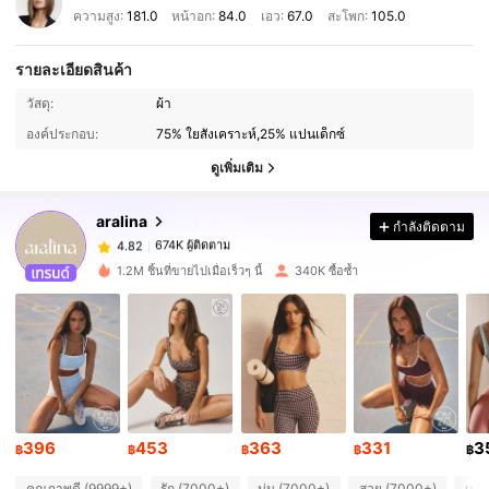
ความสูง:
181.0
หน้าอก:
84.0
เอว:
67.0
สะโพก:
105.0
รายละเอียดสินค้า
674K ผู้ติดตาม
4.82
วัสดุ:
ผ้า
องค์ประกอบ:
75% ใยสังเคราะห์,25% แปนเด็กซ์
674K ผู้ติดตาม
4.82
ดูเพิ่มเติม
aralina
กำลังติดตาม
674K ผู้ติดตาม
4.82
s***8
จ่าย
1 วันที่ผ่านมา
1.2M ชิ้นที่ขายไปเมื่อเร็วๆ นี้
340K ซื้อซ้ำ
674K ผู้ติดตาม
4.82
674K ผู้ติดตาม
4.82
674K ผู้ติดตาม
4.82
396
453
363
331
3
฿
฿
฿
฿
฿
คุณภาพดี (9999+)
รัก (7000+)
นุ่ม (7000+)
สวย (7000+)
เหม