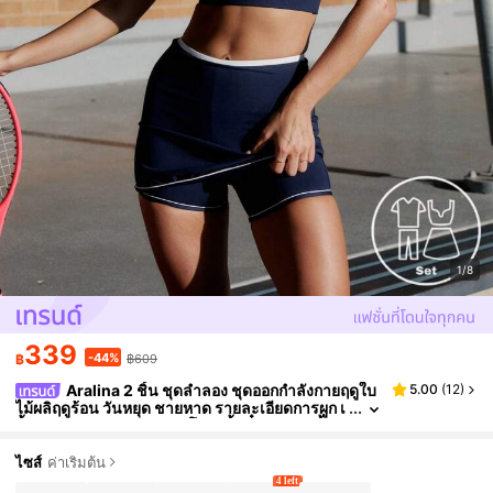
1/8
339
-44%
฿
฿609
Aralina 2 ชิ้น ชุดลำลอง ชุดออกกำลังกายฤดูใบ
5.00
(
12
)
ไม้ผลิฤดูร้อน วันหยุด ชายหาด รายละเอียดการผูก เ
สื้อครอปคล้องคอ และ กระโปรงสั้นจิ๋ว ชุดสองชิ้น ร
ายละเอียดเอ็มไพร์ สีกรมท่า
ไซส์
ค่าเริ่มต้น
4 left