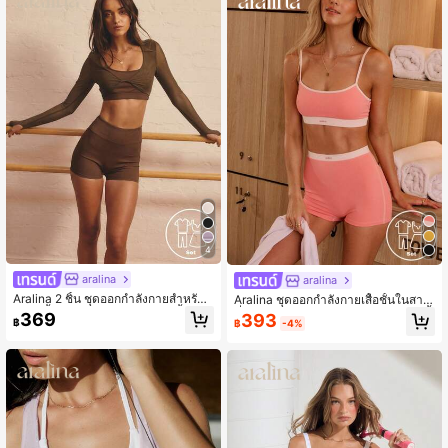
4
aralina
aralina
Aralina 2 ชิ้น ชุดออกกำลังกายสำหรับผู้
Aralina ชุดออกกำลังกายเสื้อชั้นในสายเ
หญิง เสื้อแขนยาวผ้าตาข่ายสองชั้นด้าน
ดี่ยวทรงสลิมฟิตขอบตัดกัน กางเกงขาสั้
369
393
฿
฿
-4%
นอกแบบบิดหน้าพร้อมรูนิ้วหัวแม่มือ, เสื้
นเอวสูงสำหรับปั่นจักรยาน
อครอปคอหน้าและหลังแบบตัก และกาง
เกงขาสั้นสำหรับออกกำลังกายสองชิ้น