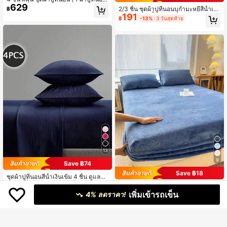
629
, 1 ผ้าปูที่นอนแบบรัดมุม , 2 ปลอกหมอ
2/3 ชิ้น ชุดผ้าปูที่นอนบุกำมะหยี่สีน้ำเงิ
฿
น , ฟิลลิ่ง ) สำหรับ ห้องนอน
191
นเข้มอุ่น นุ่มชิ้นเดียว ขนาด King Quee
฿
-13%
3 วันสุดท้าย
n Full Twin ผ้าปูที่นอนหรูหรา ซุปเปอร์
นุ่ม สบาย ที่นอนด้านล่างที่มีกระเป๋าลึก
11.8 นิ้ว เหมาะสำหรับฤดูใบไม้ร่วง ฤดูห
นาว และฤดูใบไม้ผลิ 1 ผ้าปูที่นอน + 1/2
ปลอกหมอน สำหรับเตียงนอนหอพัก
13
9
Save ฿74
Save ฿18
ชุดผ้าปูที่นอนสีน้ำเงินเข้ม 4 ชิ้น ดูแลง่า
335
ย ชุดเครื่องนอนนุ่มสบาย ประกอบด้วยผ้
3ชิ้น ชุดผ้าปูที่นอนกำมะหยี่คริสตัลสีน้ำ
฿
-18%
3 วันสุดท้าย
าปูที่นอน (1 ผืนเรียบ + 1 ผืนรัดมุม + 2
571
เพิ่มเข้ารถเข็น
เงินเข้ม เนื้อนุ่มสบาย (1*ผ้าปูที่นอน + 2
4% ลดราคา!
฿
-3%
3 วันสุดท้าย
ปลอกหมอน) ชุดผ้าปูที่นอนรัดมุมสีพื้น มี
*ปลอกหมอน), ซักเครื่องได้, เหมาะสำห
ขนาดให้เลือก: คิง, ควีน, ฟูล, ทวิน, ดีไซ
รับห้องนอนและห้องพัก, ใช้ได้ทุกฤดูกาล
น์กระเป๋าลึก, ปลอกหมอนสูงสุด 11.8 นิ้ว,
นุ่มและระบายอากาศได้ดี, ทนต่อรอยยั
บ,