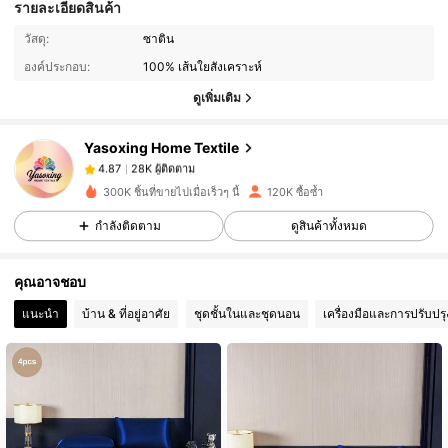
รายละเอียดสินค้า
28K ผู้ติดตาม
4.87
วัสดุ:
ซาติน
องค์ประกอบ:
100% เส้นใยสังเคราะห์
28K ผู้ติดตาม
4.87
ดูเพิ่มเติม
Yasoxing Home Textile
28K ผู้ติดตาม
4.87
w***m
จ่าย
1 วันที่ผ่านมา
300K ชิ้นที่ขายไปเมื่อเร็วๆ นี้
120K ซื้อซ้ำ
28K ผู้ติดตาม
4.87
กำลังติดตาม
ดูสินค้าทั้งหมด
คุณอาจชอบ
28K ผู้ติดตาม
4.87
แนะนำ
บ้าน & ที่อยู่อาศัย
ชุดชั้นในและชุดนอน
เครื่องมือและการปรับปรุ
28K ผู้ติดตาม
4.87
28K ผู้ติดตาม
4.87