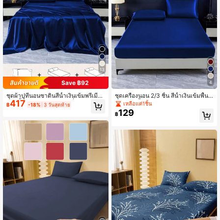
28K ผู้ติดตาม
4.87
28K ผู้ติดตาม
4.87
13
Save ฿92
4
28K ผู้ติดตาม
4.87
ชุดผ้าปูที่นอนซาตินสีน้ำเงินเข้มพรีเมีย
ชุดเครื่องนอน 2/3 ชิ้น สีน้ำเงินเข้มพื้น ผ้
417
ม 4 ชิ้น ประกอบด้วย ผ้าปูที่นอนรัดมุม 1
าซาติน เนื้อสัมผัสแบบผ้าไหมเทียม ประ
เหลือแค่1ชิ้น
฿
-18%
3 วันสุดท้าย
ผืน ผ้าปูที่นอนเรียบ 1 ผืน และปลอกหมอ
กอบด้วย 1 ผ้าปูที่นอนแบบรัดมุม + 1/2
129
฿
น 2 ใบ (ไม่รวมไส้หมอน) ชุดผ้าปูที่นอน
ปลอกหมอน (ไม่รวมไส้หมอน) ชุดเครื่อง
28K ผู้ติดตาม
4.87
ซาตินหรูหรา มีขนาดให้เลือก: ขนาดให
นอนนุ่มสมัยใหม่ เหมาะสำหรับบ้าน ขน
ญ่พิเศษ ขนาดใหญ่ ขนาดมาตรฐานคู่ ข
าด King/Queen/Full/Twin กระเป๋าลึก
นาดเดี่ยว ความลึกของผ้าปูที่นอนรัดมุม
ถึง 11.8 นิ้ว ระบายอากาศได้ดีและป้องกั
สูงสุด 11.8 นิ้ว ปลอกหมอนซาตินนุ่มแล
นรอยยับ ซักด้วยเครื่องซักผ้าได้
ะระบายอากาศได้ดี