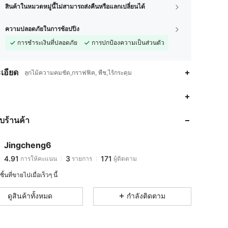
สินค้าในหมวดหมู่นี้ไม่สามารถส่งคืนหรือแลกเปลี่ยนได้
ความปลอดภัยในการช้อปปิ้ง
การชำระเงินที่ปลอดภัย
การปกป้องความเป็นส่วนตัว
เอียด
ลูกไม้ความคมชัด,กราฟฟิค, พืช,ไร้กระดุม
4.91
3
171
4.91
3
171
กับร้านค้า
4.91
3
171
4.91
3
171
Jingcheng6
4.91
3
171
การให้คะแนน
รายการ
ผู้ติดตาม
l***d
ตาม
1 วันที่ผ่านมา
4.91
3
171
ิ้นที่ขายไปเมื่อเร็วๆ นี้
4.91
3
171
ดูสินค้าทั้งหมด
กำลังติดตาม
4.91
3
171
4.91
3
171