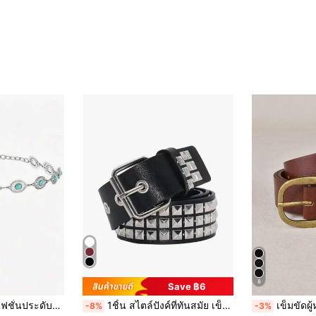
8
Save ฿6
ใน ปาร์ตี้ เครื่องประดับเข็มขัดและเข็มขัดผู้หญิง
#4 ขายดี
 สำหรับผู้หญิง เข็มขัดบางตกแต่ง อุปกรณ์เสริมชุด
1ชิ้น สไตล์ปังค์ที่ทันสมัย เข็มขัดเดรสประดับด้วยหมุด ใช้ได้หลากหลาย เหมาะสำหรับใส่ในช่วงฤดูร้อน โรงเรียน ฤดูใบไม้ร่วง และวันฮาโลวีน
เข็มขัดผู้หญิงหนัง 
-8%
-3%
(1000+)