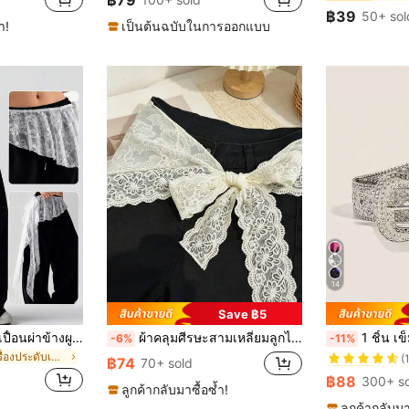
฿79
฿39
50+ sol
ำ!
เป็นต้นฉบับในการออกแบบ
14
Save ฿5
#1 ขายดี
1ชิ้น กระโปรงผ้ากันเปื้อนผ่าข้างผูกเชือกแต่งลูกไม้ไม่สมมาตรทันสมัยอเนกประสงค์, เหมาะสำหรับใส่กับกางเกงหรือกระโปรง
ผ้าคลุมศีรษะสามเหลี่ยมลูกไม้พร้อมเข็มขัดคาดเอว, ผ้าคลุมศีรษะลูกไม้สไตล์ชนบทหวานเข้าชุดกับเข็มขัดคาดเอวกางเกง
1 ชิ้น เข็มขัด PU แฟชั่นประดับเลื่อมและตา
-6%
-11%
(
ใน สตรีท เครื่องประดับเข็มขัดและเข็มขัดผู้หญิง
#1 ขายดี
#1 ขายดี
฿74
70+ sold
(
(
฿88
300+ s
#1 ขายดี
ลูกค้ากลับมาซื้อซ้ำ!
(
ลูกค้ากลับมา