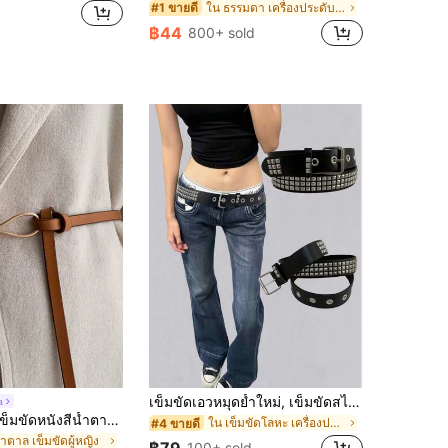
ใน ธรรมดา เครื่องประดับเข็มขัดและเข็มขัดผู้หญิง
#1 ขายดี
฿44
800+ sold
เข็มขัดเอวหมุดย้ำใหม่, เข็มขัดสไตล์เฮฟวีเมทัล ยูนิเซกส์, เข็มขัดกางเกงยีนส์คาวบอยพังก์ร็อค Y2K, สไตล์ยุโรปและอเมริกา
a
Amorya 1ชิ้น เข็มขัดหนังสีน้ำตาลผู้หญิงเกลียวเส้นเล็ก เหมาะสำหรับใส่กับชุดเดรส สูท เสื้อถัก เข็มขัดตกแต่งเอวฤดูร้อน โรงเรียน
ใน เข็มขัดโลหะ เครื่องประดับเข็มขัดและเข็มขัดผู้หญ
#4 ขายดี
้ำตาล เข็มขัดผู้หญิง
100+ sold