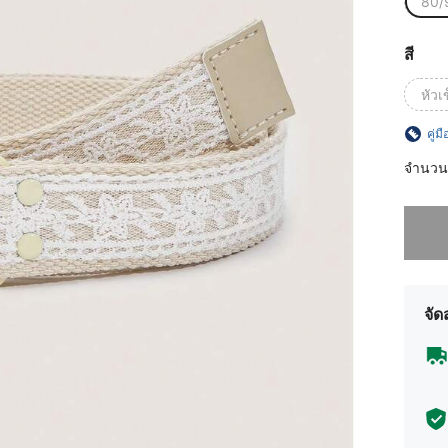
80/
สี
หัวเ
คู่ม
จำนวน
ขออภัย 
จัด