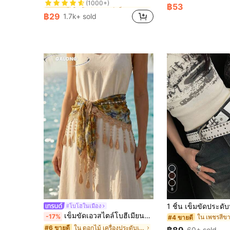
ใน โพลีเอสเตอร์ เข็มขัดผู้หญิง
ใน โพลีเอสเตอร์ เข็มขัดผู้หญิง
#1 ขายดี
#1 ขายดี
฿53
(1000+)
(1000+)
฿29
1.7k+ sold
ใน โพลีเอสเตอร์ เข็มขัดผู้หญิง
#1 ขายดี
(1000+)
8
#โบโฮในเมือง
เข็มขัดเอวสไตล์โบฮีเมียนสำหรับวันหยุด ลายลูกไม้ปะติดปะต่อ เข็มขัดผ้าไหมพิมพ์ลายไล่สีภาพวาดน้ำมันวินเทจ ตกแต่งด้วยลูกปัดและพู่ทำมือ อุปกรณ์เสริมเอวสำหรับชุด
-17%
ใน เพชรสีขา
#4 ขายดี
ใน ดอกไม้ เครื่องประดับเข็มขัดและเข็มขัดผู้หญิง
#6 ขายดี
60+ sold