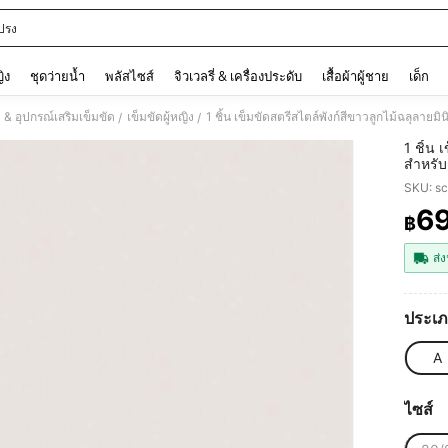
ปรง
and down arrow keys to navigate search การค้นหาล่าสุด and ค้นหา. Press Enter to
ญิง
ชุดว่ายน้ำ
พลัสไซส์
จิวเวลรี่ & เครื่องประดับ
เสื้อผ้าผู้ชาย
เด็ก
ง & อุปกรณ์เสริมเข็มขัด
เข็มขัดผู้หญิง
1 ชิ้น เข็มขัดสตรีสไตล์พังก์สีขาวลูกไม้ฉลุลาย
/
/
1 ชิ้น 
สำหรับ
SKU: s
6
฿
PR
ส่ง
ประเภ
A
ไซส์