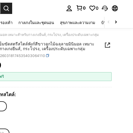
0
0
 select.
รองเท้า
กางเกงในและชุดนอน
สุขภาพและความงาม
บ้านและที่อยู่อาศัย
มินิมอล เหมาะสำหรับกางเกงยีนส์, กระโปรง, เครื่องประดับเฉพาะกลุ่ม
เข็มขัดสตรีสไตล์พังก์สีขาวลูกไม้ฉลุลายมินิมอล เหมาะ
กางเกงยีนส์, กระโปรง, เครื่องประดับเฉพาะกลุ่ม
c260318174535403064110
9
ICE AND AVAILABILITY
ฟรี
ทสไตล์: