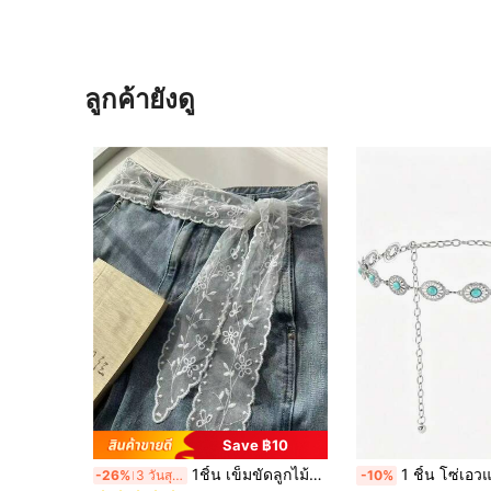
ลูกค้ายังดู
Save ฿10
ใน โพลีเอสเตอร์ เข็มขัดผู้หญิง
#1 ขายดี
1ชิ้น เข็มขัดลูกไม้ผู้หญิง, เข็มขัดผู้หญิง, อุปกรณ์เสริมกางเกงหลายฟังก์ชัน, สามารถใช้เป็นผ้าพันคอหรือเข็มขัด, ผ้าพันคอลูกไม้ยาวแฟชั่น, ผ้าพันคอลูกไม้ลายดอกไม้, ผ้าพันคอลูกไม้คาดศีรษะ, ผ้าพันคอลูกไม้ปักลายน้ำหนักเบา, ตกแต่งเอวลูกไม้หรูหรา, อุปกรณ์เสริมผู้หญิง
1 ชิ้น โซ่เอวแฟชั่นประดับหินเทอร์ควอยซ์ & หินซงฮวา
-26%
3 วันสุดท้าย
-10%
(1000+)