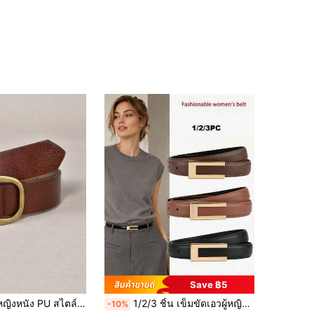
4.91
3
171
Save ฿5
PU สไตล์มินิมอลแฟชั่นอเนกประสงค์ 1 ชิ้น
1/2/3 ชิ้น เข็มขัดเอวผู้หญิงสไตล์มินิมอลแฟชั่น วัสดุอัลลอยคุณภาพสูง สีพื้น อุปกรณ์เสริมที่หรูหรา เหมาะสำหรับผู้หญิงวัยรุ่นถึงวัยกลางคน เพื่อเสริมเสน่ห์ความเป็นผู้หญิง หัวเข็มขัดรูปตัว U ทำด้วยมือ เข็มขัดเอวบาง สามารถจับคู่กับกางเกงและกระโปรงคลาสสิก เหมาะสำหรับฤดูร้อน การสวมใส่ประจำวันในสำนักงาน วิทยาเขต การสวมใส่ประจำวัน แฟชั่นกลางแจ้ง วันหยุด กีฬา การเดินทาง สไตล์ถนน และชุดตามฤดูกาลในวิทยาเขต
-10%