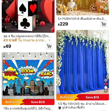
11
5x7ft/8ft/10ft ผ้าพื้นหลังผ้าซาติน ผ้า
ซาตินทนรอยยับ เหมาะสำหรับงานแต่ง
229
1/7
฿
งาน งานเลี้ยงวันเกิด และกิจกรรมถ่ายภ
าพอื่นๆ
69
฿
ชุด 4 ชิ้น กล่องตกแต่งปาร์ตี้ธีมโป๊กเกอ
ร์, กล่องปาร์ตี้โป๊กเกอร์, ตกแต่งพื้นหลัง
#3 ขายดี
ใน กระดาษ ฉากหลังปาร์ตี้
1ชิ้น แบนเนอร์ปาร์ตี้วันเกิดธีมยูนิคอร์นและนางฟ้า, ทำจ
5.00
(
1
)
ปาร์ตี้วันเกิด, ตกแต่งรูปทรงลูกบอล, อุป
49
ากผ้าโพลีเอสเตอร์, เหมาะสำหรับงานเลี้ยงวันเกิด, ฉ
กรณ์ถ่ายภาพ, กล่องของขวัญปาร์ตี้, อุป
฿
กรณ์ห่อของขวัญ, กล่องขนม, ตกแต่งก
ากหลังถ่ายภาพ, ตกแต่งในร่ม/กลางแจ้ง, ของตกแต่ง
ลางโต๊ะ, ของประดับโต๊ะ, ของชำร่วยป
บ้านและพื้นหลังโต๊ะเค้ก พิมพ์คุณภาพสูง - เหมาะสำหรับ
าร์ตี้
ทุกฤดู, สามารถใช้สร้างบรรยากาศเทศกาลและตกแต่งงา
ไซส์
นเลี้ยงวันเกิด, ของขวัญในอุดมคติสำหรับนักวางแผนปาร์
ตี้, ไม่ต้องใช้พลังงาน, สามารถใช้ในร่มและกลางแจ้ง, ตก
210*150cm
230x150cm
150*100cm
แต่งงานอีเว้นท์
75*100ซม.
จำนวน:
9
Save ฿19
Save ฿28
จัดส่งถึง
Thailand
1/2 ชิ้น 155*240 ซม. ผ้าม่านโค้งแต่งง
านสีน้ำเงินกรมท่า, ผ้าม่านฉากหลังโปร่
ลูกค้ากลับมาซื้อซ้ำ!
1ชิ้น ฉากหลังธีมซูเปอร์ฮีโร่, มีตึกใหญ่แ
Free Shipping
งใสโพลีเอสเตอร์, ผ้าพื้นหลังงานแต่งงา