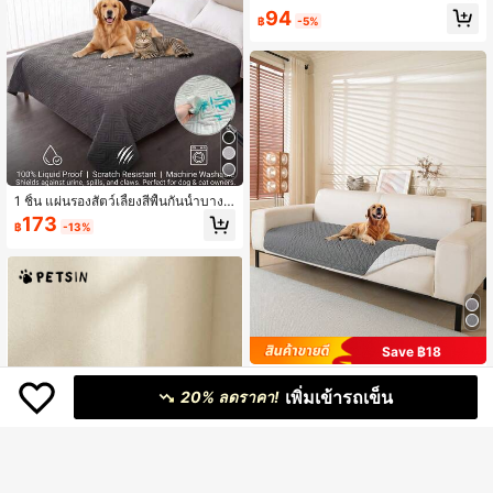
ร์ ฐานสีเทาพร้อมลวดลายกระดูกสีขาว
94
฿
-5%
ระบายอากาศและซักได้ เหมาะสำหรับแ
มวและสุนัขขนาดเล็กและขนาดกลางต
ลอดปี (เหมาะสำหรับสุนัขที่กระฉับกระเ
ฉง เช่น เท็ดดี้แบร์ และ บิชอน ไม่เหมาะ
สำหรับสุนัขขนาดใหญ่)
1 ชิ้น แผ่นรองสัตว์เลี้ยงสีพื้นกันน้ำบาง เ
หมาะสำหรับแมวและสุนัขขนาดใหญ่ ก
173
฿
-13%
ลาง และเล็ก ใช้ได้ทุกฤดูกาล สามารถว
างบนเตียงและโซฟา; แผ่นรองที่นอนกัน
น้ำแบบควิลท์ ป้องกันรอยขีดข่วน ป้องกั
นการลื่นไถล ผ้าคลุมเตียง ซักได้ แผ่นป้
องกันเฟอร์นิเจอร์ เหมาะสำหรับแมว สุนั
ข และสัตว์เลี้ยงต่างๆ ที่นอนกันปัสสาวะ
สำหรับสัตว์เลี้ยง
Save ฿18
1ชิ้น ผ้าคลุมโซฟาสัตว์เลี้ยง, เบาะรองนั่
เพิ่มเข้ารถเข็น
งโซฟา, เหมาะสำหรับทุกฤดู, ซักเครื่องไ
20% ลดราคา!
131
฿
-12%
ด้, เหมาะสำหรับโซฟา 1-4 ที่นั่ง, ของต
กแต่งบ้านสำหรับห้องนั่งเล่นและห้องนอ
น