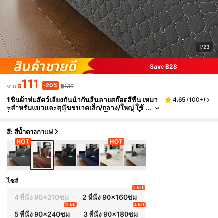
1/23
Save ฿28
111
-20%
฿
฿139
จาก
1ชิ้นผ้าห่มสัตว์เลี้ยงกันน้ำกันลื่นลายสก๊อตสีพื้น เหมา
4.65
(
100+
)
ะสำหรับแมวและสุนัขขนาดเล็ก/กลาง/ใหญ่ ใช้
ได้กับห้องนอน ห้องนั่งเล่น ผ้าคลุมโซฟาสัตว์เลี้ย
ง (ขายเป็นชิ้น ไม่ใช่ชุดเต็ม)
สี: สีน้ำตาลกาแฟ
ไซส์
7 left
4 ที่นั่ง 90x210ซม
2 ที่นั่ง 90x160ซม
9 left
4 left
5 ที่นั่ง 90x240ซม
3 ที่นั่ง 90x180ซม