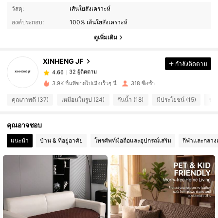
วัสดุ:
เส้นใยสังเคราะห์
32 ผู้ติดตาม
4.66
องค์ประกอบ:
100% เส้นใยสังเคราะห์
32 ผู้ติดตาม
4.66
ดูเพิ่มเติม
32 ผู้ติดตาม
4.66
32 ผู้ติดตาม
4.66
XINHENG JF
กำลังติดตาม
32 ผู้ติดตาม
4.66
3.9K ชิ้นที่ขายไปเมื่อเร็วๆ นี้
318 ซื้อซ้ำ
32 ผู้ติดตาม
4.66
คุณภาพดี (37)
เหมือนในรูป (24)
กันน้ำ (18)
มีประโยชน์ (15)
ราค
32 ผู้ติดตาม
4.66
32 ผู้ติดตาม
4.66
คุณอาจชอบ
32 ผู้ติดตาม
4.66
แนะนำ
บ้าน & ที่อยู่อาศัย
โทรศัพท์มือถือและอุปกรณ์เสริม
กีฬาและกลางแ
32 ผู้ติดตาม
4.66
32 ผู้ติดตาม
4.66