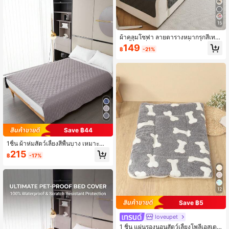
15
ผ้าคลุมโซฟา ลายตารางหมากรุกสีเทา
กันน้ำ กันลื่น ป้องกันเบาะ ที่ตกแต่งบ้าน
149
฿
-21%
ทันสมัย ผ้ายืด ซักเครื่องได้ ใช้งานได้ทุก
ฤดูกาล
Save ฿44
1ชิ้น ผ้าห่มสัตว์เลี้ยงสีพื้นบาง เหมาะสำ
หรับแมวและสุนัขขนาดเล็ก กลาง และใ
215
฿
-17%
หญ่ สำหรับใช้ได้ทุกฤดูกาลบนเตียงและ
โซฟา
12
Save ฿5
loveupet
1 ชิ้น แผ่นรองนอนสัตว์เลี้ยงโพลีเอสเตอ