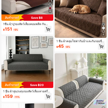
6
Save ฿8
1ชิ้น ผ้าปูรองสัตว์เลี้ยงคอมพลีท กันน้ำแ
ละกันลื่น บาง เหมาะสำหรับแมวและสุนั
151
฿
-5%
ขขนาดเล็ก/กลาง/ใหญ่ ใช้ได้ในห้องนอ
น ห้องนั่งเล่น ปูคลุมโซฟา (1 ที่นั่ง ถึง 4
4
ที่นั่ง)
1 ชิ้น ผ้าคลุมโซฟากันน้ำและกันรอยขีด
ข่วนจากขนสัตว์, ผ้าคลุมโซฟากันรอยขี
45
฿
-8%
ดข่วนสำหรับสุนัข, ผ้าคลุมโซฟากันลื่น
และซักได้, ป้องกันโซฟาจากคราบสกปร
กและรอยขีดข่วน
Save ฿20
1 ชิ้น ผ้าห่ม/แผ่นรองสัตว์เลี้ยงลายสก๊อต
สีพื้น กันน้ำ กันลื่น แบบบาง, ผ้าคลุมป้อ
159
฿
-11%
งกันเหมาะสำหรับแมวและสุนัขขนาดเล็
ก/กลาง/ใหญ่, ใช้ได้สำหรับห้องนอน, โซ
ฟาสัตว์เลี้ยงในห้องนั่งเล่น (1-4 ที่นั่ง)