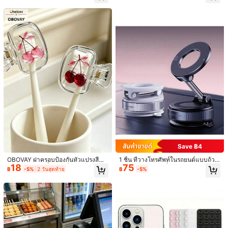
คุณภาพดี (800+)
เก๋มาก (600+)
มีประโยชน์ (500+)
เหมือนในรูป (
นทางสำหรับฟิตเนส, วันหยุดแคมปิ้ง, ช
ายหาดฤดูร้อน และฤดูกลับโรงเรียน
164 ผู้ติดตาม
4.83
คุณอาจชอบ
164 ผู้ติดตาม
4.83
แนะนำ
เครื่องมือและการปรับปรุงบ้าน
สิ่งทอที่บ้าน
โทรศัพท์มือถือและอุ
164 ผู้ติดตาม
4.83
164 ผู้ติดตาม
4.83
164 ผู้ติดตาม
4.83
Save ฿4
OBOVAY ฝาครอบป้องกันหัวแปรงสีฟัน
1 ชิ้น ที่วางโทรศัพท์ในรถยนต์แบบถ้วย
18
75
พกพาลายเชอร์รี่ กล่องเก็บแปรงสีฟันลา
ดูดหมุนได้ 360° ที่วางโทรศัพท์แบบแ
฿
-5%
2 วันสุดท้าย
฿
-5%
164 ผู้ติดตาม
ยเชอร์รี่น่ารัก กล่องใส่แปรงสีฟันสำหรับ
ม่เหล็ก เหมาะสำหรับ IPhone, โทรศัพท์
4.83
ขาตั้งโทรศัพท์รูปผีเสื้อ หมุนได้ 360° อ
หมอนรองคอเมมโมรี่โฟมรูปผีเสื้อแบบเ
เดินทางที่ใช้ซ้ำได้ กล่องเก็บขนาดเล็ก
Android, การนำทาง, ของขวัญวันเกิด,
59
479
ลูมิเนียมอัลลอย, ขาตั้งโทรศัพท์รูปผีเสื้อ
ออร์โกโนมิกส์ ปรับความสูงได้ 2 ระดับ/
ที่ใส่ฝาครอบป้องกันแปรงสีฟัน อุปกรณ์
ครอบครัวและเพื่อน, อุปกรณ์เสริมในรถ
฿
฿
ปรับได้ เหมาะสำหรับโต๊ะ, ขาตั้งโทรศัพ
รูปทรง C พร้อมปลอกป้องกันใส รองรับก
ห้องน้ำที่จำเป็น พร้อมฟังก์ชันระบายน้ำ
ยนต์
ท์และแท็บเล็ตพับได้, เหมาะสำหรับสมา
ารนอนตะแคง/นอนหงาย/นอนคว่ำ เหม
และระบายอากาศแบบคู่ เหมาะสำหรับ
164 ผู้ติดตาม
4.83
ร์ทโฟนและแท็บเล็ต, ใช้ที่บ้าน สำนักงา
าะสำหรับเดินทางและใช้ในบ้าน ซักเครื่
บ้าน ห้องน้ำ หอพัก โรงแรม ฤดูกาลรับ
น และการเดินทาง (สีชมพู)
องได้ Home Sanctuary
ปริญญา ฤดูกาลกลับไปโรงเรียน สำนักง
าน และการเดินทาง กล่องเก็บหัวแปรง