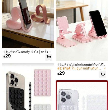
Save ฿7
Save ฿10
1ชิ้น ที่วางโทรศัพท์แบบคอห่านปรับได้
1ชิ้น หน้ากากปิดตาสำหรับนอนหลับดีไ
32
หมุนได้ 360 องศา, แท่นวางสมาร์ทโฟ
฿
-18%
2 วันสุดท้าย
ซน์กบ, แสงมืด, การ์ตูน, น่ารัก, สำหรับผู้
#1 ขายดี
ใน ระบายอากาศได้ มาส์กตา
1 ชิ้น ที่วางโทรศัพท์รูปหัวใจ | ขาตั้งแท็
นอเนกประสงค์, เข้ากันได้กับโทรศัพท์ข
ชายและผู้หญิง, ใช้กับถุงน้ำแข็ง, บรรเท
29
บเล็ตสากลพิมพ์ 3 มิติ, ของตกแต่งบ้า
90+ sold
นาด 4-7 นิ้ว, มีช่องชาร์จ, เหมาะสำหรั
฿
าความเมื่อยล้า, นักเรียน
น/สำนักงาน/ปาร์ตี้, ของขวัญวันวาเลน
39
บห้องนั่งเล่น, ห้องนอน, ห้องครัว, ห้อง
฿
-20%
วันสุดท้าย
ไทน์/คริสต์มาส, ไม่ต้องใช้พลังงาน, ขอ
น้ำ และอื่นๆ, นอกจากนี้ยังเป็นตัวเลือกข
1 ชิ้น ที่วางโทรศัพท์แบบพับได้บนโต๊ะ,
งขวัญสร้างสรรค์สำหรับคนรักเทคโนโล
องขวัญที่สมบูรณ์แบบ
ที่วางโทรศัพท์ปรับความสูงและมุมได้,
#2 ขายดี
ใน อุปกรณ์สำหรับการตั้งแคมป์และกิจกรรมกลางแจ้ง สิ่
ยี
ฐานกันลื่น, ที่วางแท็บเล็ตสากล, เหมาะ
29
฿
สำหรับสมาร์ทโฟนทุกรุ่น, สถานการณ์ก
ลางแจ้ง, ที่วางแบบขี้เกียจ, มีให้เลือกใ
นทุกฤดูกาล, ฤดูกาลกลับโรงเรียน.