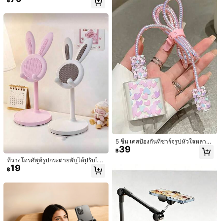
86
ด้ 360° และพับได้, ที่วางโทรศัพท์แบบ
฿
-3%
2 วันสุดท้าย
ะดับความสูงบนโต๊ะ
พกพา เหมาะสำหรับห้องอ่านหนังสือ, ห้
องสมุด, เครื่องบิน, ห้องนอน และอื่นๆ ข
องขวัญวันแม่ที่ดีที่สุดสำหรับคุณแม่ เห
มาะสำหรับวันวาเลนไทน์, รอมฎอน, ขอ
งขวัญวันอีด
Muroi Mono
1 ชิ้น ที่วางโทรศัพท์โลหะ, ที่วางสากล
สำหรับโต๊ะ, ที่วางแบบตั้ง, ดีไซน์มินิมอ
#5 ขายดี
ใน ใหม่ วงเล็บและอุปกรณ์เสริม
ลพกพา, ที่ยึดโต๊ะที่มั่นคงสำหรับสมาร์ท
27
฿
-7%
โฟนและแท็บเล็ต, สนับสนุนการดูแบบไ
ม่ต้องใช้มือสำหรับสำนักงาน, ครัว, ห้อง
เรียน
5 ชิ้น เคสป้องกันที่ชาร์จรูปหัวใจหลากส
39
ี, เหมาะสำหรับสายชาร์จ IPhone15, ตั
฿
วป้องกันที่ชาร์จ Apple 20W ลายหัวใจ,
ที่วางโทรศัพท์รูปกระต่ายพับได้ปรับได้
ป้องกันการแตกหักและรอยขีดข่วน, เห
19
1/2 ชิ้น รถเข็นช้อปปิ้งน้ำหนักเบาพับได้
สำหรับห้องน้ำและอ่างอาบน้ำ ที่วางโท
มาะสำหรับเป็นของขวัญหรือใช้ส่วนตัว
฿
67
พร้อมโต๊ะพับในตัว รถเข็นช้อปปิ้งพับได้
รศัพท์บนโต๊ะน่ารัก ที่วางโทรศัพท์รูปกร
฿
-3%
พร้อมล้อยาง กระเป๋าช้อปปิ้งพับได้ผ้าอ็อ
ะต่ายปรับได้ - เหมาะสำหรับเพื่อนร่วม
กซ์ฟอร์ด กระเป๋าช้อปปิ้งน้ำหนักเบาใช้
โต๊ะของนักเรียน อุปกรณ์เสริมโต๊ะทำงา
ซ้ำได้หลายประโยชน์สำหรับผู้ชายและผู้
น
หญิง อุปกรณ์บ้านและครัว กระเป๋าช้อป
ปิ้งล้อเลื่อนพกพา รถเข็นช้อปปิ้งกันน้ำ