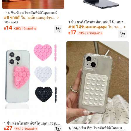
ตกแต่งบ้าน ตกแต่งห้อง
1-4 ชิ้น ที่วางโทรศัพท์ซิลิโคนแบบมีกา
ว, ที่วางโทรศัพท์ซิลิโคนกันลื่น, ที่ยึดเค
#5 ขายดี
ใน วงเล็บและอุปกรณ์เสริม
สโทรศัพท์, อุปกรณ์เสริมโทรศัพท์แบบแ
1 ชิ้น ขาตั้งโทรศัพท์แบบพับได้, เหมาะ
70+ sold
ฮนด์ฟรี, ขาตั้งสำหรับถ่ายเซลฟี่และวิดี
สำหรับสมาร์ทโฟนทุกรุ่น, อุปกรณ์เสริม
14
#10 ได้รับคะแนนสูงสุด
ใน วงเล็บและอุปกรณ์เสริม
฿
-26%
วันสุดท้าย
โอ, อุปกรณ์เสริมโทรศัพท์มัลติฟังก์ชั่น, เ
ในสำนักงานในอุดมคติ, ใช้ได้กับโทรศั
17
หมาะสำหรับทุกรุ่น
฿
-11%
2 วันสุดท้าย
พท์ และ Android, ของขวัญที่ดีสำหรับวั
นเกิด, ครอบครัว และเพื่อน
1 ชิ้น ที่ครอบหูกันเสียงสำหรับการนอนห
69
ลับ, ที่ครอบตาแบบปรับได้, ที่ครอบตาแ
฿
ละที่ครอบหูอเนกประสงค์, ที่อุดหู, ป้องกั
นเสียงรบกวน, ไม่กดทับหู, แถบคาดศีร
ษะแบบปรับได้, ป้องกันอากาศเย็น, เหม
าะสำหรับนอนหลับ, งีบหลับ, ใช้ในเวลา
กลางคืนตลอดทั้งปี เหมาะสำหรับห้องน
อน, การเดินทาง, สำนักงาน, โรงเรียนแ
ละกิจกรรมกลางแจ้ง
#2 ขายดี
ใน อ่อนนุ่ม มาส์กตา
100+ sold
78
฿
-21%
2 วันสุดท้าย
madeby BLANC
1 ชิ้น ที่ยึดโทรศัพท์ซิลิโคนดูดแรงรูปหัว
27
ใจสองด้านสร้างสรรค์, ที่ยึดเคสโทรศัพ
1/3/4/6 ชิ้น ที่จับโทรศัพท์ซิลิโคนแบบ
฿
-7%
2 วันสุดท้าย