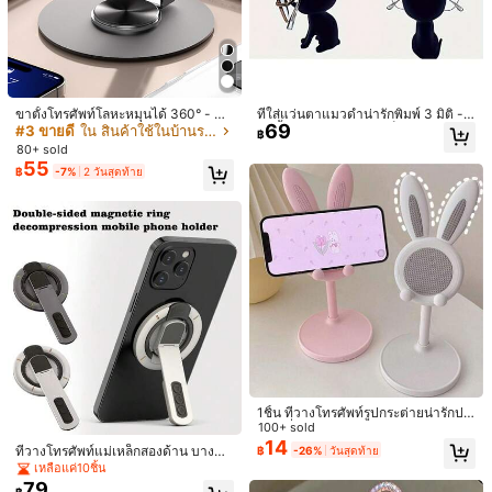
ที่วางโทรศัพท์แบบวงแหวนประดับเลื่อ
17
มเงางาม, ดีไซน์กระจกแต่งหน้าซ่อน, ที่
ขาตั้งโทรศัพท์โลหะหมุนได้ 360° - ที่ว
ที่ใส่แว่นตาแมวดำน่ารักพิมพ์ 3 มิติ -
฿
-41%
2 วันสุดท้าย
วางโทรศัพท์แบบปรับได้ด้วยกาวแข็งแ
69
างปรับได้หลายมุม, เหมาะสำหรับสมาร์
ขาตั้งแว่นตาพลาสติกแข็งแรง, ดีไซน์แ
#3 ขายดี
ใน สินค้าใช้ในบ้านราคาประหยัด สิ่งของจำเป็นในบ้านป
฿
รง, ตกแต่งโทรศัพท์น่ารักเงางาม, เหมา
ทโฟนและแท็บเล็ต, กันลื่น, สีเทาทูโทน,
มวนั่ง, ที่เก็บของบนโต๊ะที่น่ารักสุดๆ, เห
80+ sold
ะสำหรับผู้หญิงและเด็กผู้หญิง, กระจกพับ
อุปกรณ์เสริมเดสก์ท็อป, ขาตั้งโทรศัพท์
มาะสำหรับบ้าน, สำนักงาน หรือของขวั
55
เงางาม, อุปกรณ์เสริมเคสโทรศัพท์พกพ
฿
-7%
2 วันสุดท้าย
ปรับได้ | ขาตั้งโลหะแฟชั่น | พื้นผิวโลห
ญ, กล่องเก็บของแบบพาสซีฟ, ผิวพลาส
า
ะ, ขาตั้งโทรศัพท์ (สีและสไตล์สุ่ม)
ติกด้าน (ของขวัญสำหรับคนรักแมว)
หน้ากากนอนลายการ์ตูนน่ารัก (แพ็คเดี่
ยว) | หน้ากากนอน | ตัวช่วยนอนหลับธ
#1 ขายดี
ใน น้ำหนักเบา มาส์กตา
รรมชาติ | หน้ากากกันแสง | ยูนิเซ็กซ์ |
80+ sold
นุ่มและพกพาสะดวก | ของจำเป็นสำหรั
86
฿
-3%
2 วันสุดท้าย
บการเดินทาง | เหมาะสำหรับ: โรงเรียน,
ฤดูกลับโรงเรียน, การเดินทาง, ใช้ในบ้า
น
1ชิ้น ที่วางโทรศัพท์รูปกระต่ายน่ารักปรั
บได้ ที่วางโทรศัพท์รูปกระต่ายน่ารักบน
100+ sold
โต๊ะ รองรับโทรศัพท์ทุกรุ่น อุปกรณ์เสริม
14
ที่วางโทรศัพท์แม่เหล็กสองด้าน บางพิเ
4
฿
-26%
วันสุดท้าย
โทรศัพท์ อุปกรณ์เสริมที่ทำงาน ดีไซน์ก
ศษ หมุนได้ 360° ปรับมุมได้หลายทิศท
เหลือแค่10ชิ้น
ระต่าย ตกแต่งสนุก ที่วางโทรศัพท์รูปกร
ขาตั้งโทรศัพท์ตั้งโต๊ะแบบปรับได้ หมุนไ
าง ขาตั้งโทรศัพท์มือถือ
79
ะต่ายน่ารัก ที่รองโทรศัพท์ปรับมุมและร
฿