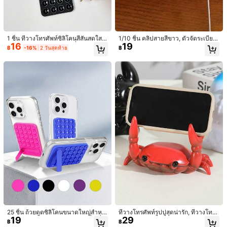
ไซส์ / สี
คลิกเพื่อซื้อ
1 ชิ้น ที่วางโทรศัพท์ซิลิโคนสีสันสดใสพ
1/10 ชิ้น คลิปสายสีขาว, ตัวจัดระเบียบ
16
19
ร้อมถ้วยดูด, Octobuddy ที่จับโทรศัพท
สายบนโต๊ะ, ใช้สำหรับจัดระเบียบสายใ
฿
-16%
2 วันสุดท้าย
฿
จัดส่งถึง
์, ที่จับแบบติดกาว, อุปกรณ์เสริมโทรศัพ
นสำนักงาน, ทำให้การจัดการสายสะดว
Thailand
ท์, Octobuddy, ที่จับโทรศัพท์แบบติดก
กยิ่งขึ้น. ตัวจัดระเบียบสายบนโต๊ะและใ
าว, ที่วางโทรศัพท์, ที่วางโทรศัพท์, สิ่ง
นรถยนต์วัสดุ PP หลายฟังก์ชัน, เหมาะ
Free Shipping
จำเป็นสำหรับการเดินทาง, สิ่งจำเป็นสำ
สำหรับการจัดเก็บและจัดเก็บแบตเตอรี่
ประมาณวันจัดส่ง:
4-7 วันทำการ
หรับห้องครัว, นุ่ม, Octobuddy สองด้า
สำรองด้วย
น
ส่งคืนฟรี
มีบริการเก็บเงินปลายทาง · การชำระเงินที่ปลอดภัย · การปกป้องความเป็นส่วนตัว
164 ผู้ติดตาม
4.83
รายละเอียดสินค้า
164 ผู้ติดตาม
4.83
วัสดุ:
โลหะผสมสังกะสี
ดูเพิ่มเติม
164 ผู้ติดตาม
4.83
An unexpected encounter
กำลังติดตาม
5***0
กำลังเรียกดู
164 ผู้ติดตาม
25 ชิ้น ถ้วยดูดซิลิโคนขนาดใหญ่สำหรั
4.83
ที่วางโทรศัพท์รูปปูสุดน่ารัก, ที่วางโทร
16K ชิ้นที่ขายไปเมื่อเร็วๆ นี้
2.4K ซื้อซ้ำ
19
29
บด้านหลังเคสโทรศัพท์, แผ่นดูดสี่เหลี่ย
ศัพท์รูปสัตว์สุดเท่, เหมาะสำหรับตกแต่
฿
฿
มสำหรับเซลฟี่, สิ่งจำเป็นสำหรับการเดิ
งบ้าน, สำนักงาน และหอพัก