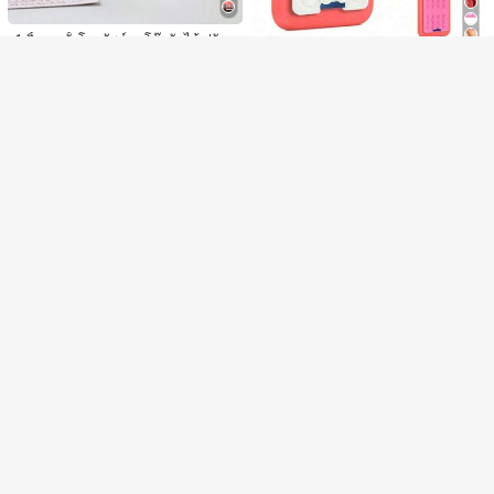
ส่วนลด ฿100
ขายหมด
ลงทะเบียน
1 ชิ้น ขาตั้งโทรศัพท์บนโต๊ะพับได้ ปรับ
4
56
ความสูงได้ ที่วางโทรศัพท์พกพา จำเป็
฿
-5%
นสำหรับผู้หญิงเดินทางและห้องครัว ใช้
1 ชิ้น ถ้วยดูดซิลิโคน, เคสโทรศัพท์ซิลิโ
ได้กับโทรศัพท์ทุกรุ่น
คนดูดสี่เหลี่ยมด้านหลัง, ช่องเสียบการ์ด
#5 ได้รับคะแนนสูงสุด
ใน วงเล็บและอุปกรณ์เสริม
เครดิต, ที่วางโทรศัพท์ซิลิโคนดูดขนาด
31
฿
-21%
2 วันสุดท้าย
ใหญ่, เข้ากันได้กับ IPhone, โทรศัพท์ A
ndroid, ของขวัญวันเกิด, ที่วางโทรศัพ
ท์สำหรับครอบครัวและเพื่อน, อุปกรณ์เส
ริมโทรศัพท์
Save ฿2
1 ชิ้น ที่วางโทรศัพท์ซิลิโคนแบบดูด, ถ้ว
ยดูดสองด้าน, ที่วางโทรศัพท์แบบกาว,
#9 ขายดี
ใน สิ่งจำเป็นสำหรับช่วงเปิดเทอม สิ่งของจำเป็นในบ้า
กลับโรงเรียน, เหมาะสำหรับสมาร์ทโฟ
17
฿
-11%
2 วันสุดท้าย
น, เข้ากันได้กับโทรศัพท์ Android, 28 ถ้
3/4ชิ้น ที่จับโทรศัพท์ซิลิโคน, ที่ยึดโทร
วยดูด, ไม่ต้องใช้กาว, ใช้ซ้ำได้, สำหรับ
ศัพท์ซิลิโคนกันลื่น ขาตั้งโทรศัพท์แบบ