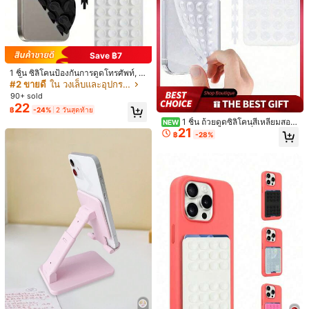
Save ฿7
ที่วางโทรศัพท์คอยาวแบบปรับได้ - ขา
19
ยึดเหล็กคาร์บอนแบบอ่อนพร้อมคลิปหมุ
1 ชิ้น ซิลิโคนป้องกันการดูดโทรศัพท์, 2
฿
นได้ 360°, เหมาะสำหรับดูวิดีโอบนเตีย
8 ชิ้น ซิลิโคนดูด (แผ่นดูดติดเอง), สติกเ
#2 ขายดี
ใน วงเล็บและอุปกรณ์เสริม
งหรือโต๊ะ, ไม่ต้องใช้แบตเตอรี่, ใช้ได้กับ
กอร์ป้องกันโทรศัพท์, แผ่นดูดแบตเตอรี่
90+ sold
โทรศัพท์ และ Android, ของขวัญวันเกิด
สำรองโทรศัพท์ (เข้ากันได้กับ iPhone,
22
ที่ดีสำหรับครอบครัวและเพื่อน 360 องศ
฿
-24%
2 วันสุดท้าย
โทรศัพท์ Android), ของขวัญวันเกิด, ที่
าหมุนได้, ที่วางโทรศัพท์ข้างเตียงแบบอ่
วางโทรศัพท์สำหรับครอบครัว/เพื่อน, ข
1 ชิ้น ถ้วยดูดซิลิโคนสี่เหลี่ยมสอง
NEW
อน
21
าตั้งโทรศัพท์, อุปกรณ์เสริมโทรศัพท์
ด้าน 28 รู อเนกประสงค์, ที่วางโทรศัพท
฿
-28%
์, อุปกรณ์เสริมโทรศัพท์, ที่จับโทรศัพท์แ
บบปลาหมึก, ที่วางโทรศัพท์แบบกาว, ที่
วางโทรศัพท์. ถ้วยดูดซิลิโคนแข็งแรงส
ามารถยึดโทรศัพท์ของคุณได้อย่างปลอ
ดภัยและป้องกันการตก. เหมาะสำหรับก
ารบันทึกวิดีโอ, การถ่ายรูปเซลฟี่ และส
ถานการณ์อื่นๆ
แสดงรายการในสต็อกที่คล้ายกัน
วิวทั้งหมด
ขออภัย ผลิตภัณฑ์นี้ขายหมดแล้ว