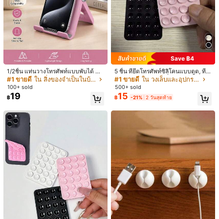
Save ฿4
1/2ชิ้น แท่นวางโทรศัพท์แบบพับได้ พก
5 ชิ้น ที่ยึดโทรศัพท์ซิลิโคนแบบดูด, ที่ว
พาได้บนโต๊ะ วัสดุ ABS เกรดพรีเมียม ป
างโทรศัพท์แบบดูด, ที่ยึดโทรศัพท์แบบเ
#1 ขายดี
ใน สิ่งของจำเป็นในบ้านประจำวัน
#1 ขายดี
ใน วงเล็บและอุปกรณ์เสริม
รับมุมได้ ขนาดกะทัดรัดน้ำหนักเบา เห
หนียว, ที่วางโทรศัพท์แบบเหนียว (ก่อน
100+ sold
500+ sold
มาะสำหรับสมาร์ทโฟนและแท็บเล็ตทุก
ใช้งาน โปรดทำความสะอาดพื้นผิวอย่า
19
15
฿
฿
-21%
2 วันสุดท้าย
รุ่น มั่นคงกันลื่น ประหยัดพื้นที่
งระมัดระวังเพื่อให้แน่ใจว่าสะอาดและเ
รียบ รอ 30 นาทีหลังการติดก่อนใช้งา
น), ต้องมี
1/13
29
฿
1 ชิ้น ที่วางโทรศัพท์ผีเสื้อพลอยเทียม, ที่วางบนโต๊ะ, ที่จับแหวนโลหะ
ผีเสื้อ 360° ป้องกันการตก
ประเภทสไตล์
หลากสี