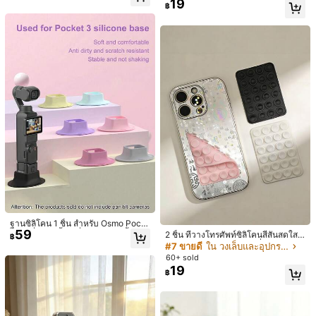
ท์ซิลิโคนดูด, ดีไซน์สองด้าน, รูปหัวใจ, เ
19
ติดแน่น, ที่จับโทรศัพท์แบบดูด, ที่จับโท
฿
หมาะสำหรับสมาร์ทโฟน, อุปกรณ์เสริม
รศัพท์แบบติดแน่น, ที่วางโทรศัพท์แบบ
โทรศัพท์, สะดวกสำหรับการถ่ายเซลฟี่แ
ดูดซิลิโคนใหม่, แพ็คการ์ดแบบดูดอัปเ
ละบันทึกวิดีโอ (รูปหัวใจสองด้าน 15 ถ้ว
กรด, ที่ยึดโทรศัพท์แบบดูดซิลิโคน, ที่ยึ
ยดูด)
ดโทรศัพท์แบบดูดแรงสูงอัปเกรดใหม่
1ชิ้น ผ้าปิดตาไหม 3 มิติ เหมาะสำหรับ
นอนหลับ, เดินทางตอนกลางคืน, งีบหลั
เหลือแค่4ชิ้น
บ, พร้อมป้องกันแสง, นุ่มและสบาย สำห
239
฿
รับห้องนอน, เดินทาง, สำนักงาน, โรงเรี
ยน, อุปกรณ์เปิดเทอม
10
Save ฿10
Harry Potter
HARRY POTTER X SHEIN Hedwig ห
น้ากากปิดตานอนหลับกำมะหยี่ปักลาย
(1000+)
สำหรับห้องนอน, การเดินทาง, สำนักงา
59
฿
-14%
2 วันสุดท้าย
น, โรงเรียน, ของขวัญ, อุปกรณ์เปิดเทอ
ฐานซิลิโคน 1 ชิ้น สำหรับ Osmo Pock
ม, วันหยุด, เปิดเทอม
59
et 3, ที่ยึดขาตั้งกันลื่น, แท่นวางตั้งโต๊ะ
2 ชิ้น ที่วางโทรศัพท์ซิลิโคนสีสันสดใสพ
Save ฿37
฿
สำหรับกล้องมือถือ, อุปกรณ์เสริมขยาย
ร้อมถ้วยดูด, Octobuddy ที่จับโทรศัพท
#7 ขายดี
ใน วงเล็บและอุปกรณ์เสริม
ความมั่นคง, แท่นวางซิลิโคนกันลื่น, เห
์, ที่จับเหนียว, อุปกรณ์เสริมโทรศัพท์, O
1 ชิ้น ขาตั้งโทรศัพท์พับได้และพกพาได้
60+ sold
มาะสำหรับ Vlogger, การบันทึกวิดีโอ,
182
ctobuddy, ที่จับโทรศัพท์เหนียว, ที่วาง
ตกแต่งด้วยเพชรเทียม สไตล์หรูหรา, ขา
19
฿
-17%
2 วันสุดท้าย
การสตรีมสด, การเดินทาง, สตูดิโอที่บ้า
฿
โทรศัพท์, ที่วางโทรศัพท์มือถือ, สิ่งจำเป็
ตั้งโทรศัพท์แบบวางบนโต๊ะ หลายสี, ขา
น, เหมาะสำหรับช่างภาพ, ผู้สร้างเนื้อห
นสำหรับการเดินทาง, สิ่งจำเป็นสำหรับ
ตั้งอุปกรณ์หลายชิ้น แบบคอมแพคและ
า, YouTuber, ของขวัญวันแม่ที่ยอดเยี่ย
ห้องครัว, นุ่มนิ่ม, Octobuddy สองด้าน
คุณภาพสูง, ตกแต่งด้วยเกล็ดแก้วแววว
ม, ของขวัญวันพ่อ, ของขวัญรับปริญญ
าว, ขาตั้งอุปกรณ์ปรับได้หลากหลาย, อุ
า, ทนทานและน้ำหนักเบา
ปกรณ์เสริมสำหรับการเดินทาง