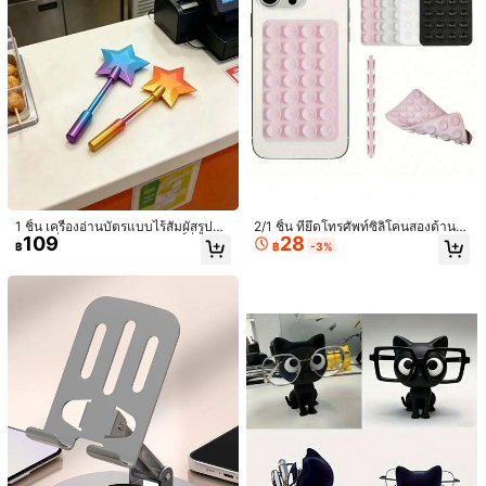
สีฟันน่ารัก ตัวเลือกที่เหมาะสมสำหรับก
ารจัดเก็บในห้องน้ำ เหมาะสำหรับใช้ใน
บ้านและหอพัก ปกป้องความสะอาดขอ
งแปรงสีฟันของคุณ ดูแลสุขภาพช่องปา
กของคุณ
หมอนเมมโมรี่โฟมรูปผีเสื้อ รองรับคอตา
165
มหลักสรีรศาสตร์และการผ่อนคลาย เหม
฿
-2%
1 ชิ้น เครื่องอ่านบัตรแบบไร้สัมผัสรูปดา
2/1 ชิ้น ที่ยึดโทรศัพท์ซิลิโคนสองด้าน พ
าะสำหรับคนนอนหงาย/ตะแคง ของขวั
109
28
วไล่สี, ที่ใส่บัตรแบบไม้กายสิทธิ์ที่ถอดอ
ร้อมถ้วยดูด ใช้ได้กับ IPhone และ And
ญคริสต์มาส ใช้ได้ 4 ฤดู
฿
฿
-3%
Save ฿13
อกได้, เครื่องมือช่วยชำระเงิน NFC พก
roid ปรับมุมได้ ดีไซน์กะทัดรัด เหมาะ
พาน่ารักสำหรับร้านสะดวกซื้อ ด่านเก็บ
สำหรับแต่งหน้า เต้น ฟิตเนส โยคะ อาบ
THE POWERPUFF GIRLS
ค่าผ่านทาง และการชำระเงินประจำวัน
น้ำ ดูวิดีโอ และใช้เป็นขาตั้งโทรศัพท์
THE POWERPUFF GIRLS X SHEIN 1
สำหรับบันทึกวิดีโอและถ่ายเซลฟี่ อุปกร
ชิ้น หน้ากากนอนการ์ตูน 3 มิติ ลวดลาย
(1000+)
ณ์เสริมโทรศัพท์ เคสโทรศัพท์ ที่ยึดโทร
ดอกไม้/บัตเตอร์คัพ/บับเบิ้ลส์ที่น่ารัก ปัก
ศัพท์แบบกาว ที่ยึดโทรศัพท์ซิลิโคนพร้อ
76
฿
-15%
2 วันสุดท้าย
อย่างละเอียด กันแสงได้อย่างมีประสิทธิ
มถ้วยดูด 28 อัน (ไม่เหมาะสำหรับเคสโ
ภาพ ผ้านุ่ม
ทรศัพท์ ได้ผลดีที่สุดเมื่อติดโดยตรงที่ด้
านหลังโทรศัพท์)