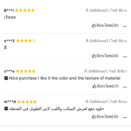
B***i
สี: มัลติคัลเลอร์ / ไซส์: สีม่วง
เริสสส
มีประโยชน์
(0)
s***2
สี: มัลติคัลเลอร์ / ไซส์: สีม่วง
ดี
มีประโยชน์
(0)
c***o
สี: มัลติคัลเลอร์ / ไซส์: สีเขียว
Nice
purchase
I
like
it
the
color
and
the
texture
of
material
มีประโยชน์
(1)
m***d
สี: มัลติคัลเลอร์ / ไซส์: สีแดง
حلوه
تنفع
لفرش
الميكب
والليب
لاينر
الطويل
في
الشنطه
มีประโยชน์
(0)