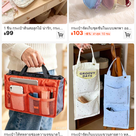
1 ชิ้น กระเป๋าดินสอลูกไม้ น่ารัก, กระเป๋า
กระเป๋าจัดเก็บชุดชั้นในแบบพกพา ออก
99
103
เก็บเครื่องเขียนนักเรียน, กระเป๋าดินสอค
แบบมาสำหรับการเดินทาง การเดินทาง
฿
฿
-6%
ล่าสุด 10 ชม
วามจุขนาดใหญ่, ของใช้โรงเรียน, กระเ
ธุรกิจ และการจัดระเบียบประจำวัน รูปท
ป๋าเครื่องสำอาง, สิ่งจำเป็นกลับไปโรงเรี
รงเปลือกหอยน่ารัก เก็บกางเกงชั้นใน ถุง
ยน, อุปกรณ์โรงเรียน
เท้า เสื้อชั้นใน และของใช้ส่วนตัวได้ง่าย
ผ้ากันน้ำพร้อมซิปเรียบ ช่องแบ่งสะอาด
ตาเพื่อการจัดระเบียบที่ดีขึ้นและหลีกเลี่
ยงความวุ่นวาย ขนาดกะทัดรัดและน้ำห
นักเบา ไม่กินพื้นที่กระเป๋าเดินทาง ออก
แบบให้ถือได้สะดวก เหมาะสำหรับกระเ
ป๋าเดินทาง กระเป๋าเป้ หรือตู้เสื้อผ้า ทำใ
ห้การจัดเก็บระหว่างเดินทางเป็นระเบีย
บและเรียบร้อยมากขึ้น
กระเป๋าโท้ทหลายช่องความจุขนาดให
กระเป๋าจัดเก็บแบบแขวนลายดาว หลา