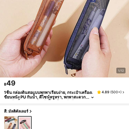
1/12
49
฿
1ชิ้น กล่องดินสอแบบพกพาเรียบง่าย, กระเป๋าเครื่องเ
4.89
(
500+
)
ขียนหนัง PU กันน้ำ, ดีไซน์หรูหรา, พกพาสะดวก
และจัดเก็บ, เหมาะสำหรับโรงเรียน, สำนักงานแ
ละการเดินทาง, สามารถใช้เป็นอุปกรณ์การเรียนแล
ะกระเป๋าเป้
สี: มัลติคัลเลอร์