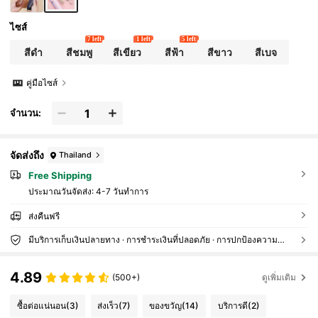
ไซส์
7 left
1 left
5 left
สีดำ
สีชมพู
สีเขียว
สีฟ้า
สีขาว
สีเบจ
คู่มือไซส์
จำนวน:
จัดส่งถึง
Thailand
Free Shipping
ประมาณวันจัดส่ง:
4-7 วันทำการ
ส่งคืนฟรี
มีบริการเก็บเงินปลายทาง · การชำระเงินที่ปลอดภัย · การปกป้องความเป็นส่วนตัว
4.89
(500+)
ดูเพิ่มเติม
ซื้อต่อแน่นอน
(3)
ส่งเร็ว
(7)
ของขวัญ
(14)
บริการดี
(2)