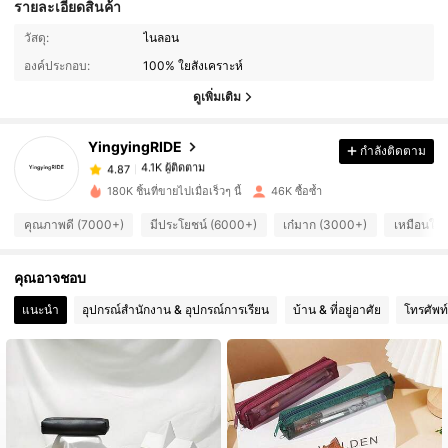
รายละเอียดสินค้า
4.1K ผู้ติดตาม
4.87
วัสดุ:
ไนลอน
องค์ประกอบ:
100% ใยสังเคราะห์
4.1K ผู้ติดตาม
4.87
ดูเพิ่มเติม
YingyingRIDE
กำลังติดตาม
4.1K ผู้ติดตาม
4.87
e***1
จ่าย
1 วันที่ผ่านมา
180K ชิ้นที่ขายไปเมื่อเร็วๆ นี้
46K ซื้อซ้ำ
4.1K ผู้ติดตาม
4.87
คุณภาพดี (7000+)
มีประโยชน์ (6000+)
เก๋มาก (3000+)
เหมือนในร
คุณอาจชอบ
4.1K ผู้ติดตาม
4.87
แนะนำ
อุปกรณ์สำนักงาน & อุปกรณ์การเรียน
บ้าน & ที่อยู่อาศัย
โทรศัพท์
4.1K ผู้ติดตาม
4.87
4.1K ผู้ติดตาม
4.87