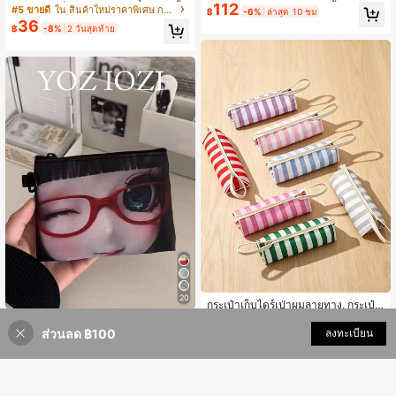
112
ญ่ กระเป๋าเก็บของเดินทางไนลอนกันน้ำ
ยช่อง สำหรับแขวนพนักเก้าอี้ กระเป๋าผ้
#5 ขายดี
ใน สินค้าใหม่ราคาพิเศษ กระเป๋าเก็บของ
฿
-6%
ล่าสุด 10 ชม
ที่ปรับปรุงใหม่ เหมาะสำหรับการเก็บเอ
าแบบพกพา สำหรับหนังสือ เครื่องเขียน
36
฿
-8%
2 วันสุดท้าย
กสาร หนังสือเรียน เหมาะสำหรับการกลั
และของใช้เล็กๆ น้อยๆ
บไปโรงเรียนหรือการเดินทาง
20
กระเป๋าเก็บไดร์เป่าผมลายทาง, กระเป๋า
167
เก็บอุปกรณ์จัดแต่งทรงผมแฟชั่น, กระเป๋
฿
-20%
YOZ iOZi
าเก็บเครื่องม้วนผมและเครื่องหนีบผมแ
ส่วนลด ฿100
เพิ่มเข้ารถเข็น
ลงทะเบียน
กระเป๋าใส่เหรียญลายการ์ตูนอนิเมะดีไซ
บบบุนวม, กระเป๋าซักล้างกันน้ำ
108
น์เฉพาะ, กระเป๋าพกพาน้ำหนักเบา, เครื่
฿
-9%
2 วันสุดท้าย
องประดับแฟชั่นส่วนบุคคล