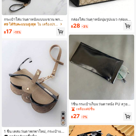
กระเป๋าใส่แว่นตาหนังแบบแขวน พกพา
กล่องใส่แว่นตาหนังนุ่มรูปแมว กล่องเก็
สะดวก กันรอยขีดข่วน กระเป๋าป้องกันแ
บแว่นตาแฟชั่นพกพาพร้อมหัวเข็มขัดโ
#9 ได้รับคะแนนสูงสุด
ใน เครื่องประดับแว่นตาผู้หญิง
28
฿
-3%
ว่นตาแฟชั่น เหมาะสำหรับการเดินทาง
ลหะและสาย เหมาะสำหรับผู้หญิง สามา
17
ประจำวันและการท่องเที่ยว กระเป๋าเก็บ
รถใช้เป็นของขวัญวันแม่ วันพ่อ วันอิสร
฿
-11%
แว่นตาแฟชั่นและแว่นสายตาที่เหมาะส
ภาพ วันครู วันจบการศึกษา วันกลับโรงเ
ม
รียน และวันหยุดอื่นๆ
1ชิ้น กระเป๋าเก็บแว่นตาหนัง PU ลายข
วางนุ่ม ยูนิเซ็กซ์, กระเป๋าแว่นตาสีพื้นกั
เหลือแค่6ชิ้น
นน้ำ, ที่จัดเก็บแว่นตาแฟชั่น, อุปกรณ์เส
27
ริมแว่นตา
฿
-7%
1 ชิ้น เคสแว่นตาพกพาใหม่, กระเป๋าแว่
นตาน่ารัก & มินิมอล, กระเป๋าป้องกันสำ