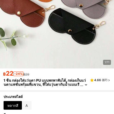
1/11
22
฿
-24%
฿29
1 ชิ้น กล่องใส่แว่นตา PU แบบพกพาพับได้, กล่องเก็บแว่
4.66
(
87
)
นตาแฟชั่นพร้อมที่แขวน, ที่ใส่แว่นตากันน้ำแบบเรี
ยบง่าย, กล่องป้องกันแว่นตาแฟชั่นสำหรับเดินทาง
พร้อมผ้าเช็ดทำความสะอาดไมโครไฟเบอร์, เหมาะสำห
รับผู้ชาย, ผู้หญิง, กลางแจ้ง, เดินทาง, บ้าน, สำนักงาน
ประเภทสไตล์
หลากสี
A