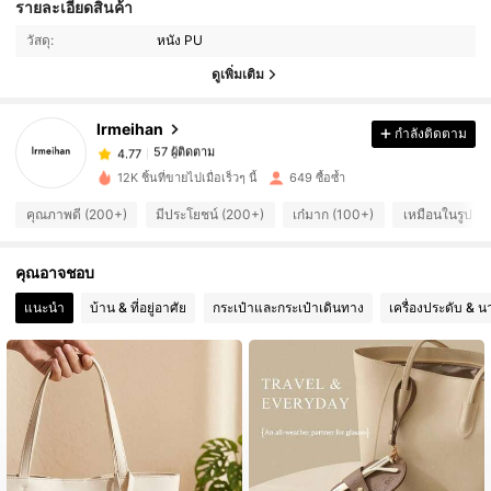
รายละเอียดสินค้า
57 ผู้ติดตาม
4.77
วัสดุ:
หนัง PU
ดูเพิ่มเติม
57 ผู้ติดตาม
4.77
lrmeihan
กำลังติดตาม
57 ผู้ติดตาม
4.77
r***6
จ่าย
1 วันที่ผ่านมา
12K ชิ้นที่ขายไปเมื่อเร็วๆ นี้
649 ซื้อซ้ำ
57 ผู้ติดตาม
4.77
คุณภาพดี (200+)
มีประโยชน์ (200+)
เก๋มาก (100+)
เหมือนในรูป (
คุณอาจชอบ
57 ผู้ติดตาม
4.77
แนะนำ
บ้าน & ที่อยู่อาศัย
กระเป๋าและกระเป๋าเดินทาง
เครื่องประดับ & น
57 ผู้ติดตาม
4.77
57 ผู้ติดตาม
4.77
57 ผู้ติดตาม
4.77