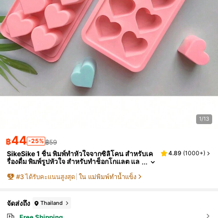
1/13
44
฿
-25%
฿59
SikeSike 1 ชิ้น พิมพ์ทำหัวใจจากซิลิโคน สำหรับเค
4.89
(
1000+
)
รื่องดื่ม พิมพ์รูปหัวใจ สำหรับทำช็อกโกแลต แล
ะขนม
#
3
ได้รับคะแนนสูงสุด
ใน แม่พิมพ์ทำน้ำแข็ง
จัดส่งถึง
Thailand
Free Shipping