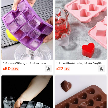
1 ชิ้น ถาดซิลิโคน, แม่พิมพ์หลายช่องแบ
1 ชิ้น แม่พิมพ์น้ำแข็งรูปหัวใจ วัสดุซิลิโ
บเรียบง่าย, แม่พิมพ์ 15/24 ช่อง
คนนุ่ม เครื่องทำน้ำแข็งรูปหัวใจ สามาร
50
27
฿
-28%
฿
-7%
ถทำน้ำแข็งได้ 10 ก้อนพร้อมกัน ชุดฤดูร้
อน เหมาะสำหรับกิจกรรมกลางแจ้ง การ
ตั้งแคมป์ และโอกาสอื่นๆ