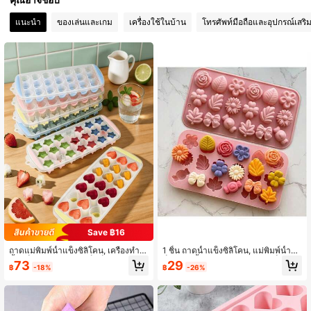
19K ผู้ติดตาม
แนะนำ
ของเล่นและเกม
เครื่องใช้ในบ้าน
โทรศัพท์มือถือและอุปกรณ์เสริ
4.92
19K ผู้ติดตาม
4.92
19K ผู้ติดตาม
4.92
19K ผู้ติดตาม
4.92
19K ผู้ติดตาม
4.92
Save ฿16
ถาดแม่พิมพ์น้ำแข็งซิลิโคน, เครื่องทำ
1 ชิ้น ถาดน้ำแข็งซิลิโคน, แม่พิมพ์น้ำแ
น้ำแข็งสุขภาพ & แช่แข็งเร็ว, รูปทรงหัว
ข็งนุ่มใช้ซ้ำได้, เหมาะสำหรับตู้เย็นและ
73
29
฿
-18%
฿
-26%
ใจ & ดาวน่ารักหลายแบบ & สีมาการอง
การทำความสะอาดเครื่องล้างจาน, เหม
นุ่มนวล, แม่พิมพ์ที่แกะออกง่ายและซ้อน
าะสำหรับฤดูร้อนและการใช้งานประจำ
ได้, เหมาะสำหรับตู้เย็นที่บ้าน, ค็อกเทล,
วัน
วิสกี้, เครื่องดื่มผลไม้, การเตรียมเครื่องดื่
มเย็นประจำวัน