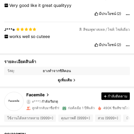
Very
good
like
it
great
qualityyy
มีประโยชน์
(2)
J***e
สี: สีชมพูพาสเทล / ไซส์: ไซส์เดียว
works
well
so
cuteee
มีประโยชน์
(2)
19K ผู้ติดตาม
4.92
รายละเอียดสินค้า
วัสดุ:
ยางทำจากซิลิคอน
19K ผู้ติดตาม
4.92
ดูเพิ่มเติม
19K ผู้ติดตาม
4.92
Facemile
กำลังติดตาม
e***1
กำลังเรียกดู
19K ผู้ติดตาม
4.92
ลูกค้ากลับมาซื้อซ้ำ!
ก่อตั้งเมื่อ 1 ปีที่แล้ว
490K ชิ้นที่ขายไปเมื่อเ
19K ผู้ติดตาม
4.92
ใช้งานได้หลากหลาย (9999+)
คุณภาพดี (9999+)
สวย (9999+)
มีปร
19K ผู้ติดตาม
4.92
คุณอาจชอบ