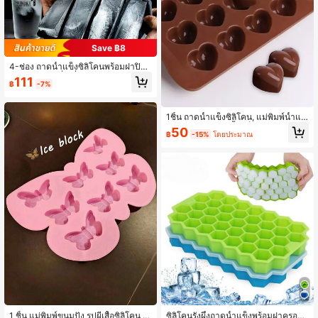
Save ฿8
4-ช่อง ถาดน้ำแข็งซิลิโคนพร้อมฝาปิด,
แม่พิมพ์ไอติมสี่เหลี่ยมผืนผ้าขนาดใหญ่,
111
฿
-7%
เหมาะสำหรับขวด, ถาดแช่แข็งแบบวา
งซ้อนกันได้, ใช้ในครัวเรือนสร้างสรรค์,
เหมาะสำหรับโอกาสพิเศษ (พิธีสำเร็จกา
รศึกษาและวันหยุดรักชาติ)
1ชิ้น ถาดน้ำแข็งซิลิโคน, แม่พิมพ์น้ำแข็
งรูปหัวใจใส, ถาดน้ำแข็งในครัวเรือน, แ
50
฿
-15%
โดยประมาณ
ม่พิมพ์ช็อคโกแลต
1 ชิ้น แม่พิมพ์ขนมปัง รูปผีเสื้อซิลิโคน แ
ซิลิโคนรังผึ้งถาดน้ำแข็งพร้อมฝาครอบ