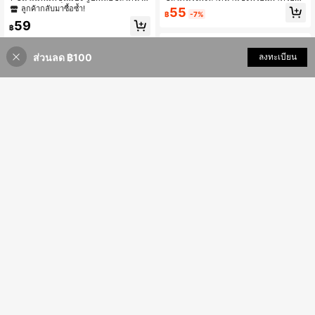
ม่พิมพ์ซิลิโคนช็อกโกแลต แม่พิมพ์ขนม
Creative STACKABLE 37 เซลล์กล่อง
ลูกค้ากลับมาซื้อซ้ำ!
55
฿
-7%
หวาน ขนมพุดดิ้ง แม่พิมพ์ตกแต่งเค้ก
น้ำแข็งง่ายต่อการ Demould ถาดน้ำแ
59
ข็ง ICE CUBE แม่พิมพ์
฿
ส่วนลด ฿100
เพิ่มเข้ารถเข็น
ลงทะเบียน
25% ลดราคา!
1 ชิ้น ถาดซิลิโคนรูปหมีเท็ดดี้น่ารัก, แม่
พิมพ์น้ำแข็งเหมาะสำหรับตู้เย็นและช่อง
ลูกค้ากลับมาซื้อซ้ำ!
แช่แข็ง
57
฿
-3%
1ชิ้น ถาดซิลิโคนขนาด 2 นิ้ว, แม่พิมพ์
น้ำแข็งสี่เหลี่ยมยืดหยุ่น, ออกแบบซ้อนกั
99
฿
นได้