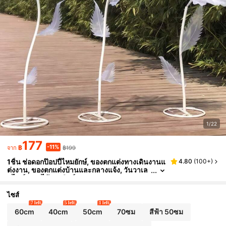
1/22
177
-11%
฿
฿199
จาก
1ชิ้น ช่อดอกป๊อปปี้ไหมยักษ์, ของตกแต่งทางเดินงานแ
4.80
(
100+
)
ต่งงาน, ของตกแต่งบ้านและกลางแจ้ง, วันวาเล
นไทน์, ดอกไม้ประดิษฐ์
ไซส์
7 left
5 left
1 left
60cm
40cm
50cm
70ซม
สีฟ้า 50ซม