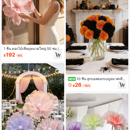
ญสำหรับผู้หญิง
1 ชิ้น ดอกไม้เทียมขนาดใหญ่ 50 ซม./7
0 ซม. ช่อดอกโบตั๋นเทียมขนาดใหญ่ ดอ
192
฿
-8%
กป๊อปปี้ตาข่ายสีรุ้งจำลองขนาดใหญ่ที่ส
มจริง เหมาะสำหรับการตกแต่งห้อง ตก
แต่งบ้าน ตกแต่งงานแต่งงาน ตกแต่งง
านแต่งงาน และตกแต่งวันเกิด
10 ชิ้น ลูกบอลดอกเบญจมาศเทีย
NEW
ม ดอกไม้ผ้าไหมเทียม ตกแต่งวันแห่งค
26
฿
-10%
วามตาย เหมาะสำหรับตกแต่งฤดูใบไม้
ร่วง ตกแต่งฮาโลวีน ตกแต่งงานแต่งงา
น ตกแต่งห้องนอน ห้อง ห้องนั่งเล่น สวน
ห้องครัวบ้าน โต๊ะอาหาร DIY ตกแต่งพื้
นหลัง ช่อดอกไม้ฤดูใบไม้ร่วง ดอกไม้เที
ยม