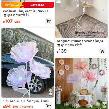
Save ฿42
ดอกไม้เทียมใหญ่ ดอกพีโอนีสีแดงพวง
และ ดอกพีโอนีจำลอง ดอกไม้ทำมือ ตก
ลูกค้ากลับมาซื้อซ้ำ!
แต่งบ้าน พิธีแต่งงาน เวทีถ่ายภาพ ตกแ
107
ต่งหน้าต่าง
฿
-28%
ดอกกุหลาบเทียมหัวดอกขนาดใหญ่พิเศ
ษ 40-80 ซม. โฟม PE ดอกไม้ปลอมสำ
ลูกค้ากลับมาซื้อซ้ำ!
หรับตกแต่งฉากหลังงานแต่งงาน ผนังส
139
วน ทางเดิน เวที อุปกรณ์ปาร์ตี้ ของขวั
฿
ญ วันเกิด พิธีรับปริญญา
1 ชิ้น ดอกไม้และผีเสื้อผ้าทูลล์แข็งเส้นไ
หมขนาดใหญ่ 50 ซม. ดอกไม้ผ้าไหมแ
94
฿
-27%
3 วันสุดท้าย
ก้วขนาดใหญ่ทำด้วยมือ ตกแต่งดอกไม้