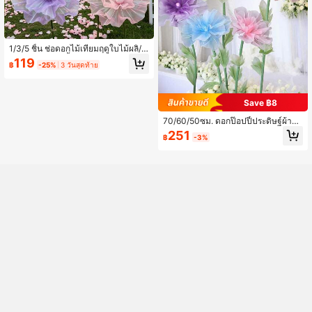
1/3/5 ชิ้น ช่อดอกไม้เทียมฤดูใบไม้ผลิ/ฤ
ดูร้อน, ดอกป๊อปปี้ตาข่ายสีรุ้ง, ดอกไม้เที
119
฿
-25%
3 วันสุดท้าย
ยม, ตกแต่งดอกไม้เทียม.เหมาะสำหรับ
ตกแต่งงานแต่งงาน, ตกแต่งกลางแจ้ง,
อุปกรณ์สวน, ตกแต่งสวนกลางแจ้ง, ตก
แต่งห้องนอน, ตกแต่งบ้าน
Save ฿8
70/60/50ซม. ดอกป๊อปปี้ประดิษฐ์ผ้ากอ
ซยักษ์ ตกแต่งงานแต่งงาน ทำด้วยมือ ผ้
251
฿
-3%
ากอซ วันเกิด ปาร์ตี้ โรงแรม หน้าต่าง ต
กแต่งบ้าน