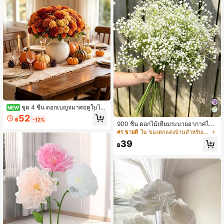
ชุด 4 ชิ้น ดอกเบญจมาศฤดูใบไม้
NEW
ร่วงเทียม ดอกไม้ตกแต่งกลางแจ้งที่สมจ
52
฿
-12%
ริงไม่ซีดจาง เหมาะสำหรับประตูหน้า ระ
900 ชิ้น ดอกไม้เทียมระบายอากาศได้
เบียง ลานบ้าน สวน ระเบียง แจกัน และ
- ดอกยิปโซ เหมาะสำหรับการตกแต่งง
#1 ขายดี
ใน ของตกแต่งบ้านสำหรับเทศกาลแต่งงาน ของตกแต่งประดิ
การจัดวางบนโต๊ะ ฤดูกลับโรงเรียน ตกแ
านแต่งงาน การจัดโต๊ะปาร์ตี้ การตกแต่
ต่งโรงเรียนและหอพัก ฮาโลวีน ฤดูเก็บเ
39
งโรงแรม การออกแบบดอกไม้ ดอกยิปโ
฿
กี่ยว และการตกแต่งวันขอบคุณพระเจ้า
ซเทียมมีเนื้อสัมผัสที่สมจริง เหมาะสำหรั
บวันครบรอบ งานแต่งงาน การหมั้น โร
งแรม งานรับปริญญา ฯลฯ (900/600/3
00/30 ดอกไม้) สวยงาม