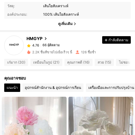
66 ผู้ติดตาม
4.76
วัสดุ:
เส้นใยสังเคราะห์
66 ผู้ติดตาม
4.76
องค์ประกอบ:
100% เส้นใยสังเคราะห์
66 ผู้ติดตาม
4.76
ดูเพิ่มเติม
66 ผู้ติดตาม
4.76
HMGYP
กำลังติดตาม
66 ผู้ติดตาม
4.76
z***t
ตาม
1 วันที่ผ่านมา
66 ผู้ติดตาม
4.76
2.2K ชิ้นที่ขายไปเมื่อเร็วๆ นี้
126 ซื้อซ้ำ
66 ผู้ติดตาม
4.76
เก๋มาก (30)
เหมือนในรูป (21)
คุณภาพดี (16)
สวย (15)
ไม่ชอบ (1
66 ผู้ติดตาม
4.76
คุณอาจชอบ
66 ผู้ติดตาม
4.76
66 ผู้ติดตาม
4.76
แนะนำ
อุปกรณ์สำนักงาน & อุปกรณ์การเรียน
เครื่องมือและการปรับปรุงบ้าน
66 ผู้ติดตาม
4.76