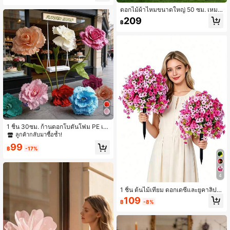
กลางทางเดินงานแต่งงานแบบโรแมนติ
ดอกไม้ผ้าไหมขนาดใหญ่ 50 ซม. เหมา
ก ดูเหมือนดอกกุหลาบจริง ตกแต่งวันเกิ
ะสำหรับงานแต่งงาน, ตกแต่งเทศกาลก
ด ฉากหลังถ่ายภาพ อุปกรณ์งาน ตกแต่
209
฿
ลางแจ้ง, สวน, งานแต่งงานเจ้าสาว, ปา
งผนังสวนกลางแจ้ง งานแต่งงานเจ้าสา
ร์ตี้สละโสด, ตกแต่งหน้าต่างโรงแรม
ว งานปาร์ตี้สาวโสด ตกแต่งคริสต์มาส
ปีใหม่ (ไม่รวมฐาน)
1 ชิ้น 30ซม. ก้านดอกโบตั๋นโฟม PE เที
ยม, ของตกแต่งฉากหลังงานแต่งงาน, ฉ
ลูกค้ากลับมาซื้อซ้ำ!
ากหลังทางเดินกำแพงสวนดอกโบตั๋น, อุ
99
ปกรณ์ประกอบฉากถ่ายภาพเวทีปาร์ตี้,
฿
-17%
ของตกแต่งงานแต่งงาน, อุปกรณ์ตกแต่
งบ้าน (เฉพาะหัวดอกไม้)
4
1 ชิ้น ต้นไม้เทียม ดอกเดซี่และยูคาลิปตั
สผ้าไหมสมจริง เหมาะสำหรับการตกแต่
109
฿
-8%
งภายนอก เหมาะสำหรับระเบียง ลาน ระ
เบียง และสวน ต้นไม้เทียม ระเบียงภาย
นอก งานแต่งงาน ตกแต่งบ้าน ดอกไม้เ
ทียมสีชมพู ตกแต่งสวนภายนอก ของขวั