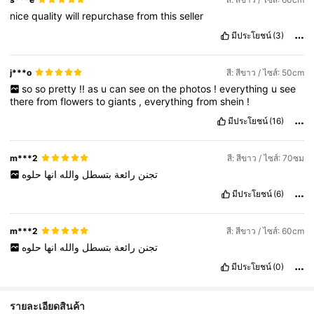
nice
quality
will
repurchase
from
this
seller
มีประโยชน์
(3)
j***o
สี: สีขาว / ไซส์: 50cm
so
so
pretty
!!
as
u
can
see
on
the
photos
!
everything
u
see
there
from
flowers
to
giants
,
everything
from
shein
!
มีประโยชน์
(16)
m***2
สี: สีขาว / ไซส์: 70ซม
تجنن
رائعة
بتسطل
والله
انها
حلوه
มีประโยชน์
(6)
m***2
สี: สีขาว / ไซส์: 60cm
تجنن
رائعة
بتسطل
والله
انها
حلوه
มีประโยชน์
(0)
รายละเอียดสินค้า