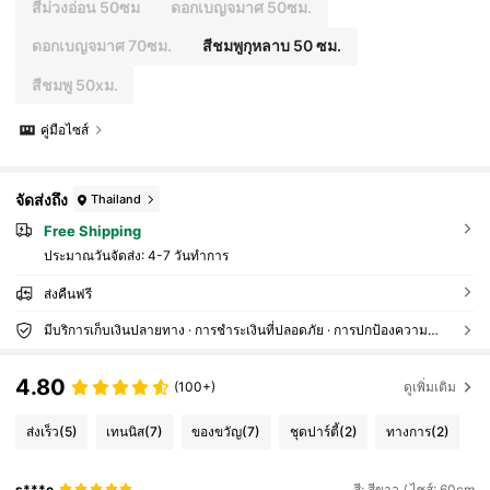
สีม่วงอ่อน 50ซม
ดอกเบญจมาศ 50ซม.
ดอกเบญจมาศ 70ซม.
สีชมพูกุหลาบ 50 ซม.
สีชมพู 50xม.
คู่มือไซส์
จัดส่งถึง
Thailand
Free Shipping
ประมาณวันจัดส่ง:
4-7 วันทำการ
ส่งคืนฟรี
มีบริการเก็บเงินปลายทาง · การชำระเงินที่ปลอดภัย · การปกป้องความเป็นส่วนตัว
4.80
(100+)
ดูเพิ่มเติม
ส่งเร็ว
(5)
เทนนิส
(7)
ของขวัญ
(7)
ชุดปาร์ตี้
(2)
ทางการ
(2)
s***e
สี: สีขาว / ไซส์: 60cm