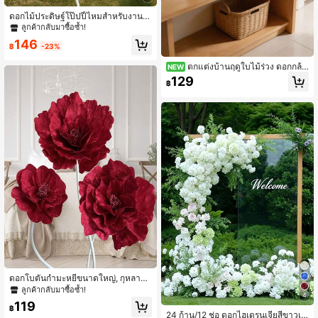
ดอกไม้ประดิษฐ์โป๊ปปี้ไหมสำหรับงานแ
ต่งงาน, การจัดดอกไม้ตกแต่งบ้านและก
ลูกค้ากลับมาซื้อซ้ำ!
ลางแจ้ง, ตกแต่งขนาดใหญ่, วันวาเลนไ
146
ทน์, ของขวัญ
฿
-23%
ตกแต่งบ้านฤดูใบไม้ร่วง ดอกกล้ว
NEW
ยไม้ฟาแลนอปซิสเทียมสีขาว ดอกไม้ปล
129
฿
อม พืชเทียม ไม่ต้องดูแลรักษา พืชสีเขีย
วเทียมพร้อมกระถาง ตกแต่งห้องนั่งเล่น
โต๊ะกาแฟ ทางเข้า ตกแต่งโต๊ะทำงาน
ของตกแต่งวันหยุดฤดูใบไม้ร่วง งานปา
ร์ตี้ ตกแต่งดอกไม้ในร่ม ของขวัญสำหรั
บขึ้นบ้านใหม่ บ้านใหม่
ดอกโบตั๋นกำมะหยี่ขนาดใหญ่, กุหลาบเ
บอร์กันดีเทียม, ของตกแต่งงานแต่งงา
ลูกค้ากลับมาซื้อซ้ำ!
4
น, สตูดิโอถ่ายภาพ, วันวาเลนไทน์, วันเ
119
กิด, ของขวัญพิธีสำเร็จการศึกษา
฿
24 ก้าน/12 ช่อ ดอกไฮเดรนเจียสีขาวเที