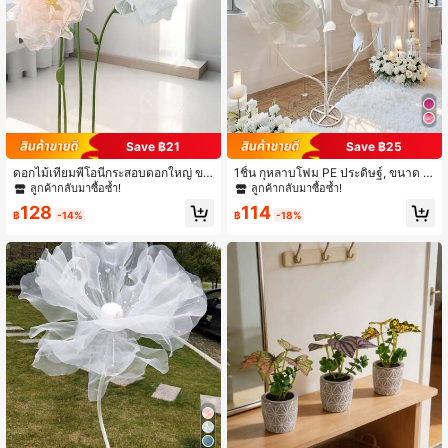
Save ฿21
Save ฿25
ดอกไม้เทียมพีโอนีกระสอบดอกใหญ่ ขน
1ชิ้น กุหลาบโฟม PE ประดิษฐ์, ขนาด 3
าดเส้นผ่าศูนย์กลาง 75 ซม. ทำด้วยมือ
0ซม.-80ซม., กุหลาบยักษ์, ดอกไม้สีขา
ลูกค้ากลับมาซื้อซ้ำ!
ลูกค้ากลับมาซื้อซ้ำ!
ตกแต่งงานแต่งงาน ครอบครัว เวที อุป
ว, วันวาเลนไทน์, DIY ห้อง, งานแต่งงา
128
114
กรณ์ถ่ายภาพ
น, ของตกแต่งบ้าน, โต๊ะอาหาร, ปาร์ตี้,
฿
-14%
฿
-18%
ของตกแต่งสวน