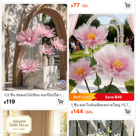
ยม ดอกไม้ผ้าไหมเทียม ตกแต่งบ้าน/งา
77
฿
-3%
นแต่งงาน ตกแต่งโต๊ะกลาง สวน ปาร์ตี้
ระเบียง ฉากหลังซุ้มดอกไม้ จัดดอกไม้
DIY ช่อดอกไม้ตกแต่งฤดูใบไม้ร่วง สวน
ห้องนอน แจกัน ออฟฟิศ โต๊ะอาหาร ห้อ
งครัว
1/3 ชิ้น ช่อดอกไม้เทียม ดอกป๊อปปี้ตาข่
Save ฿45
ายสีรุ้ง ความยาว: 40 ซม. เหมาะสำหรั
119
฿
บงานแต่งงาน วันแม่ งานวันเกิด และก
1 ชิ้น ดอกโบตั๋นเทียมขนาดใหญ่ 15.75
ารตกแต่งบ้าน สีสันสดใส ออกแบบเป็น
นิ้ว ดอกไม้ผ้าไหม ดอกไม้ปลอม การจัด
144
ดอกไม้เทียมแขวน
฿
-24%
ดอกไม้ ตกแต่งงานแต่งงาน ตกแต่งผนั
ง/หน้าต่าง, ตกแต่งบ้านฤดูใบไม้ร่วง, ส
วน, ห้องนอน, ห้องนั่งเล่น, งานวันเกิด, ต
กแต่งห้อง, ในร่ม, กลางแจ้ง, ดอกไม้ปล
อมขนาดใหญ่, ตกแต่งห้องเรียน, ตกแต่
งหอพัก