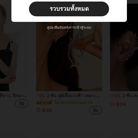
ผู้ใช้ใหม่
รวบรวมทั้งหมด
22
คูปองสินค้า
%OFF
คำสั่งซื้อ ฿2,534+
จำกัดเวลา
คูปองยืนยันหลังจากเข้าสู่ระบบ
ปีกนางฟ้าผู้ใหญ่, ปีกสีขาว, ปีกนางฟ้าสีดำ, ปีกขนนกสำหรับเด็กผู้หญิง, ปีกนางฟ้าสำหรับชุดคอสตูม, สำหรับผู้หญิง
2 ชิ้น หูผีเสื้อนางฟ้า เหมาะสำหรับการเต้นรำ การรวมตัวประจำวัน และการสวมใส่ในวันหยุด สามารถใช้สำหรับวันฮาโลวีน เทศกาลดนตรี หรือคอสเพลย์ เหมาะสำหรับเด็กผู้หญิงและผู้หญิง
2 ชิ้น ตะขอเกี่ยวหูรูปผีเสื้อระยิบระยับ, เครื่องประดับสไตล์นางฟ้าที่เบาและ
-2%
-13%
ใน อุปกรณ์ประกอบฉากเครื่องแต่งกาย
#8 ขายดี
฿34
฿58