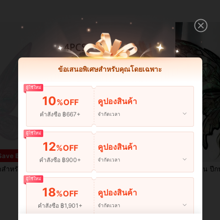
ข้อเสนอพิเศษสำหรับคุณโดยเฉพาะ
ผู้ใช้ใหม่
10
คูปองสินค้า
%OFF
คำสั่งซื้อ ฿667+
จำกัดเวลา
ผู้ใช้ใหม่
12
คูปองสินค้า
%OFF
Save ฿10
คำสั่งซื้อ ฿900+
จำกัดเวลา
นางฟ้า, ชุดปาร์ตี้แฟนซีสำหรับผู้หญิง, 6 สี
1ชิ้น/4ชิ้น ปีกผีเสื้อนางฟ้าวันหยุด, อุปกรณ์การแสดงงานเทศกาลคาร์นิวัล, ปีกผีเสื้อเงางามชุดแต่งงาน ปีกนางฟ้า อุปกรณ์ชุดคาร์นิวัลสำหรับผู้หญิง, ปีกสีทองฟอยล์สีสันสดใส พวงมาลัยดอกไม้ หูเอลฟ์
1 ชิ้น ปีกนางฟ้าเอลฟ์พิมพ์ฟอยล์ทองใหม่ ปีกกลีบดอกไม้ ปีกขนาดใหญ
-11%
2 วันสุดท้าย
-8%
ผู้ใช้ใหม่
฿151
฿146
18
คูปองสินค้า
%OFF
คำสั่งซื้อ ฿1,901+
จำกัดเวลา