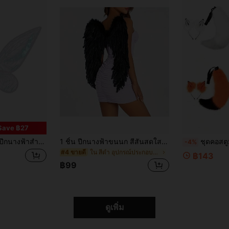
Save ฿27
ต่งกายนางฟ้าสำหรับผู้หญิง, ของขวัญปาร์ตี้ชุดฮัลโลวีน, ปีกชุดนางฟ้าสำหรับผู้ใหญ่, ปีกผีเสื้อสำหรับเด็กผู้หญิง, ปีกนางฟ้า, ชุดฮัลโลวีนเล่นตามบทบาท, ของขวัญคริสต์มาส, ของขวัญปีใหม่
1 ชิ้น ปีกนางฟ้าขนนก สีสันสดใส, อุปกรณ์เสริมชุดแฟนซีที่ปรับแต่งได้ สำหรับผู้ใหญ่, เหมาะสำหรับเทศกาล, การแสดง, คอสเพลย์ ฮาโลวีน อุปกรณ์เสริมฮาโลวีน
ชุดคอสตูมสุนัขจิ้งจอกหลายสี, อุปกร
-4%
ใน สีดำ อุปกรณ์ประกอบฉากเครื่องแต่งกาย
#4 ขายดี
฿143
฿99
ดูเพิ่ม