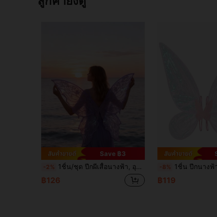
ลูกค้ายังดู
Save ฿3
1ชิ้น/ชุด ปีกผีเสื้อนางฟ้า, อุปกรณ์ประกอบฉากการแสดงในงานคาร์นิวัล, ปีกผีเสื้อแวววาว ชุดแต่งงาน ปีกนางฟ้า เครื่องประดับชุดคาร์นิวัลสำหรับผู้หญิง, ปีกหลากสี
1ชิ้น ปีกนางฟ้าสำหรับผู้ใหญ่ 2 ชิ้น, ปีกผีเสื้อ, ปีก
-2%
-8%
฿126
฿119