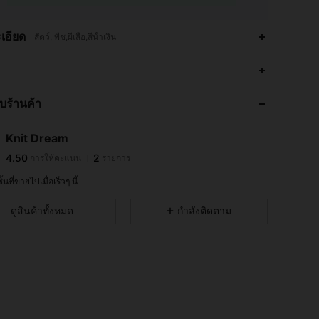
เอียด
สัตว์, พืช,ผีเสื้อ,สีน้ำเงิน
กับร้านค้า
Knit Dream
4.50
2
การให้คะแนน
รายการ
้นที่ขายไปเมื่อเร็วๆ นี้
ดูสินค้าทั้งหมด
กำลังติดตาม