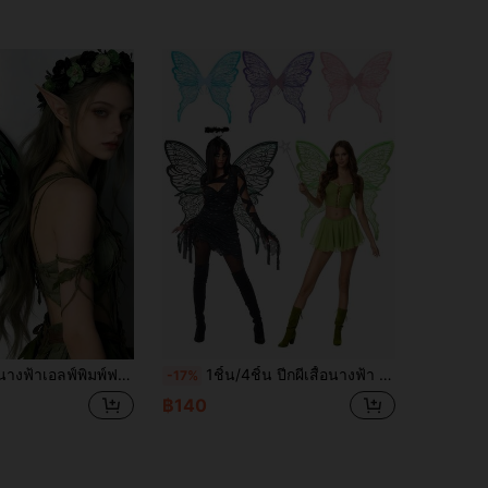
่สำหรับงานปาร์ตี้วันหยุด คอสเพลย์ ฮาโลวีน อุปกรณ์ประกอบชุดการแสดงเต้นรำคาร์นิวัล ถ่ายภาพกลางแจ้ง เหมาะสำหรับงานปาร์ตี้สละโสด
1ชิ้น/4ชิ้น ปีกผีเสื้อนางฟ้า อุปกรณ์การแสดงงานเทศกาลคาร์นิวัล ปีกผีเสื้อเงางาม ชุดแต่งงาน ปีกนางฟ้า อุปกรณ์เสริมชุดคาร์นิวัลสำหรับผู้หญิง ปีกสีทองฟอยล์สีสันสดใส มงกุฎดอกไม้ หูเอลฟ์ เหมาะสำหรับคอสเพลย์และงานปาร์ตี้
-17%
฿140