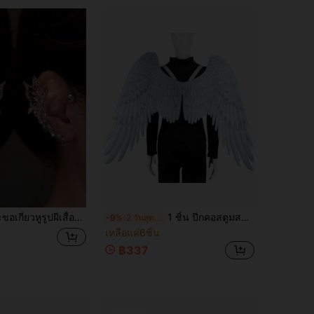
ละเอียดอ่อน, เหมาะสำหรับงานปาร์ตี้, คอสเพลย์, สวมใส่ในชีวิตประจำวันและธีมนางฟ้า. ของตกแต่งงานปาร์ตี้, ต่างหูในฝัน, เครื่องประดับทำมือ, ของขวัญวันหยุดในอุดมคติ
1 ชิ้น ปีกคอสตูมสมจริงใหม่ ปีกผ้าไม่ทอขนเทียม อุปกรณ์ประกอบคอสตูมการแสดงบนเวที อุปกรณ์แปลงกายสวมใส่ได้สำหรับงานเทศกาล
-9%
2 วันสุดท้าย
เหลือแค่6ชิ้น
฿337