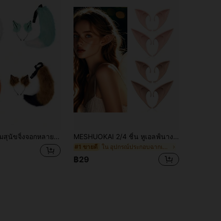
ณ์คอสเพลย์สัตว์น่ารักรวมถึงที่คาดผมหูแมว, หางสุนัขจิ้งจอก, งานปาร์ตี้
MESHUOKAI 2/4 ชิ้น หูเอลฟ์นางฟ้าวิเศษ - อุปกรณ์เสริมชุดคอสเพลย์วันหยุดและฮาโลวีนที่สะดวกสบายและมีหลายฟังก์ชัน สำหรับโรงเรียน
ใน อุปกรณ์ประกอบฉากเครื่องแต่งกาย
#1 ขายดี
฿29