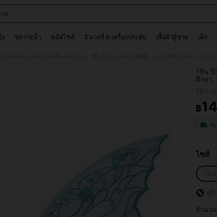
ปรง
and down arrow keys to navigate search การค้นหาล่าสุด and ค้นหา. Press Enter to
ญิง
ชุดว่ายน้ำ
พลัสไซส์
จิวเวลรี่ & เครื่องประดับ
เสื้อผ้าผู้ชาย
เด็ก
อุปกรณ์ประกอบฉากเครื่องแต่งกาย
/
1ชิ้น ป
ศึกษา, 
อุปกรณ์
SKU: s
นางฟ้า 
1
฿
PR
ส่ง
ไซส์
ไซส์
คู่ม
จำนวน