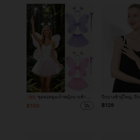
ชุดคอสตูมเจ้าหญิงนางฟ้า 4 ชิ้น ประกอบด้วยปีกผีเสื้อ กระโปรงผ้าทูลล์ ที่คาดผมผีเสื้อ และไม้คทา ชุดสวมบทบาทนางฟ้าแวววาว เหมาะสำหรับเด็กผู้หญิง สำหรับฮาโลวีน คาร์นิวัล และการแสดงในงานวันเกิด ของขวัญวันหยุดที่เหมาะสำหรับครอบครัวและเพื่อน
-8%
฿129
฿100