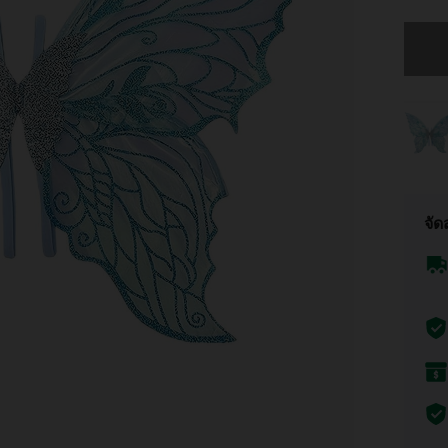
ขออภัย 
จัด