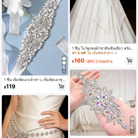
1 ชิ้น โบว์ผูกคอผ้าซาตินชั้นเดียว พร้อม
ริบบิ้นยาว 39 ซม.+ มีตัวเลือกหลายสี เ
#7 ขายดี
ใน เข็มขัดเจ้าสาว
หมาะสำหรับงานแต่งงาน งานอีเวนต์ อุ
160
ปกรณ์เสริมชุด งานวันเกิด
฿
-27%
3 วันสุดท้าย
4
1 ชิ้น เข็มขัดเอวเจ้าสาว, เข็มขัดเอวชุด
ผู้หญิง, เข็มขัดเอวชุดเจ้าสาว, เข็มขัดเอ
119
฿
วคริสตัล & เพชร
4