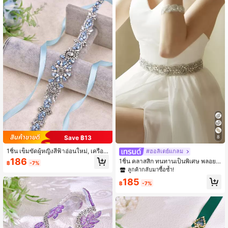
341 ผู้ติดตาม
4.93
341 ผู้ติดตาม
4.93
341 ผู้ติดตาม
4.93
341 ผู้ติดตาม
4.93
Save ฿13
8
1ชิ้น เข็มขัดผู้หญิงสีฟ้าอ่อนใหม่, เครื่อง
#ฮอลิเดย์แกลม
ประดับงานแต่งงานสไตล์ยุโรปและอเม
186
1ชิ้น คลาสสิก ทนทานเป็นพิเศษ พลอยเ
฿
-7%
ริกา, เหมาะสำหรับชุดราตรี, ปาร์ตี้, คอ
ทียมประดับลูกปัดและผ้าซาตินสีแชมเป
ลูกค้ากลับมาซื้อซ้ำ!
นเสิร์ต/เทศกาล, งานแต่งงาน
ญริบบิ้นคาดเอวสำหรับเจ้าสาว, เข็มขัด
185
ชุดแต่งงาน เครื่องประดับวันคริสต์มาส
฿
-7%
วันวาเลนไทน์