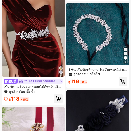
เหลือแค่6ชิ้น
5
1 ชิ้น เข็มขัดเจ้าสาวประดับเพชรสีเงินพ
ร้อมริบบิ้นสีงาช้าง เข็มขัดเอวชุดแต่งงา
ลูกค้ากลับมาซื้อซ้ำ!
นประดับเพชร
119
Youla Bridal headdress
฿
-8%
เข็มขัดเอวโลหะลายดอกไม้สำหรับเจ้าส
าว, ผ้าคาดเอวหรูหราสง่างามสำหรับงา
ลูกค้ากลับมาซื้อซ้ำ!
นแต่งงาน, อุปกรณ์เสริมชุดแต่งงานแฟ
118
ชั่น, เข็มขัดเอวสำหรับผู้หญิง, ตกแต่งเอ
฿
-15%
วสำหรับผู้หญิง