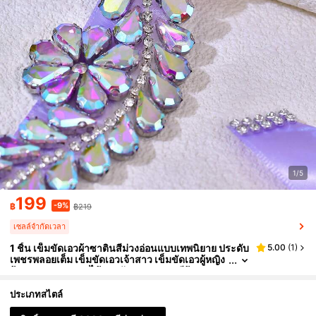
1/5
199
-9%
฿
฿219
เซลล์จำกัดเวลา
1 ชิ้น เข็มขัดเอวผ้าซาตินสีม่วงอ่อนแบบเทพนิยาย ประดับ
5.00
(
1
)
เพชรพลอยเต็ม เข็มขัดเอวเจ้าสาว เข็มขัดเอวผู้หญิง
ผ้าคาดเอวลายดอกไม้ประดับเพชรพลอยสีรุ้ง AB
ประเภทสไตล์