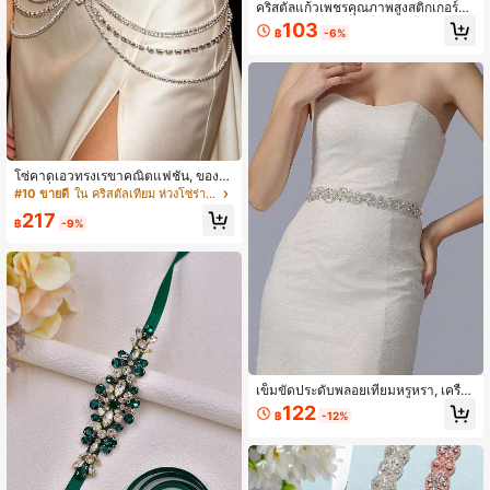
คริสตัลแก้วเพชรคุณภาพสูงสติกเกอร์พล
อยเทียมทำมือ, เข็มขัดคาดเอวเจ้าสาว,
103
฿
-6%
สติกเกอร์เพชรกาวร้อน, ของตกแต่งงาน
แต่งงาน, อุปกรณ์เจ้าสาว, อุปกรณ์งานฝี
มือ DIY
โซ่คาดเอวทรงเรขาคณิตแฟชั่น, ของข
วัญเครื่องประดับร่างกายพังก์ระยิบระยั
#10 ขายดี
ใน คริสตัลเทียม ห่วงโซ่ร่างกายผู้หญิง
บ, โซ่เข็มขัดคาดเอวประดับพลอยเทียม
217
สำหรับไนท์คลับ
฿
-9%
เข็มขัดประดับพลอยเทียมหรูหรา, เครื่อง
ประดับชุดเดรสผู้หญิงลายดอกไม้, ผ้าคา
122
฿
-12%
ดเอวเจ้าสาวแฟชั่น, ของขวัญวันหยุด เ
ครื่องประดับวันวาเลนไทน์