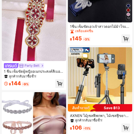
12
ลูกค้ากลับมาซื้อซ้ำ!
เหลือแค่4ชิ้น
1ชิ้น เข็มขัดเอวเจ้าสาวดอกไม้ผ้าโรแม
นติกทำด้วยมือประดับเพชรเทียม ตกแต่
ลูกค้ากลับมาซื้อซ้ำ!
ลูกค้ากลับมาซื้อซ้ำ!
งชุดแต่งงาน อุปกรณ์ถ่ายภาพคนท้อง
เหลือแค่4ชิ้น
เหลือแค่4ชิ้น
145
฿
-3%
ลูกค้ากลับมาซื้อซ้ำ!
เหลือแค่4ชิ้น
Party Belt
1 ชิ้น เข็มขัดผู้หญิงอเนกประสงค์สีเบอร์
กันดีประดับเพชรเทียม อุปกรณ์เสริมเอว
ลูกค้ากลับมาซื้อซ้ำ!
เจ้าสาว เหมาะสำหรับงานบอล ปาร์ตี้ ชุ
144
ดราตรี ตกแต่งเอว เข็มขัดงานแต่งงาน
฿
-9%
ตามธีม
Save ฿13
AXNEN ไม้เซลฟี่พกพา, ไม้เซลฟี่ขยายไ
ด้พร้อมขาตั้งและรีโมทไร้สาย, น้ำหนักเ
ลูกค้ากลับมาซื้อซ้ำ!
บาและกะทัดรัด, เข้ากันได้กับ 15 14 13
106
12 Pro Xs Max X 8Plus, Android
฿
-11%