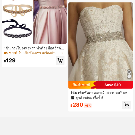
1ชิ้น กระโปรงหรูหรา ทำด้วยมือคริสตัล,
เข็มขัดเอวเจ้าสาว, เข็มขัดชุดสตรี, สไต
#5 ขายดี
ใน เข็มขัดเพชร เครื่องประดับงานแต่งงาน
ล์ราชวงศ์, แฟชั่นยุโรปและอเมริกา
129
฿
Save ฿19
1ชิ้น เข็มขัดคาดเอวเจ้าสาวประดับเพช
รทำมือสุดหรู สำหรับชุดแต่งงาน เครื่อง
ลูกค้ากลับมาซื้อซ้ำ!
ประดับวันวาเลนไทน์
280
฿
-6%