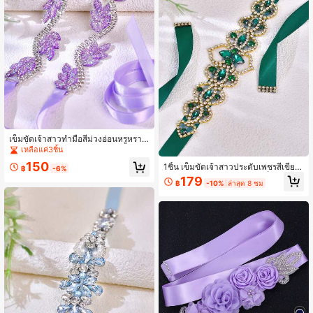
เข็มขัดเจ้าสาวทำมือสีม่วงอ่อนหรูหราใ
หม่เอี่ยม เข้ากับชุดผู้หญิง งานแต่งงาน
เหลือแค่3ชิ้น
และอุปกรณ์เสริมงานแต่งงานอื่นๆ เหมา
150
1ชิ้น เข็มขัดเจ้าสาวประดับเพชรสีเขียวเ
ะสำหรับงานแต่งงาน งานเลี้ยงเพื่อนเจ้า
฿
-6%
ข้ม, ตกแต่งเอวชุดทางการ, เข็มขัดแต่ง
สาว งานเลี้ยง และโอกาสอื่นๆ
179
฿
-10%
ล่าสุด 8 ชม
งานทำด้วยมือ, เสริมเส้นเอวและรูปร่าง