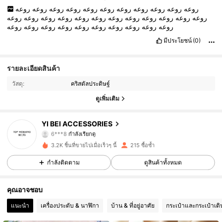
روعه
روعه
روعه
روعه
روعه
روعه
روعه
روعه
روعه
روعه
روعه
روعه
روعه
روعه
روعه
روعه
روعه
روعه
روعه
روعه
روعه
روعه
روعه
روعه
روعه
روعه
روعه
روعه
روعه
روعه
روعه
روعه
روعه
มีประโยชน์
(0)
341 ผู้ติดตาม
4.93
รายละเอียดสินค้า
วัสดุ:
คริสตัลประดิษฐ์
341 ผู้ติดตาม
4.93
ดูเพิ่มเติม
341 ผู้ติดตาม
4.93
YI BEI ACCESSORIES
341 ผู้ติดตาม
4.93
3.2K ชิ้นที่ขายไปเมื่อเร็วๆ นี้
215 ซื้อซ้ำ
341 ผู้ติดตาม
4.93
กำลังติดตาม
ดูสินค้าทั้งหมด
341 ผู้ติดตาม
4.93
คุณอาจชอบ
แนะนำ
เครื่องประดับ & นาฬิกา
บ้าน & ที่อยู่อาศัย
กระเป๋าและกระเป๋าเด
341 ผู้ติดตาม
4.93