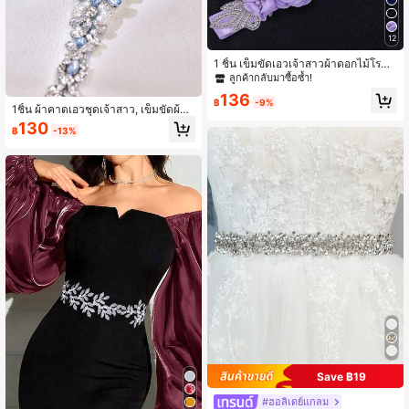
12
1 ชิ้น เข็มขัดเอวเจ้าสาวผ้าดอกไม้โรแม
นติกทำด้วยมือประดับเพชรเทียม ตกแต่
ลูกค้ากลับมาซื้อซ้ำ!
งชุดแต่งงาน อุปกรณ์ถ่ายภาพคนท้อง
136
฿
-9%
1ชิ้น ผ้าคาดเอวชุดเจ้าสาว, เข็มขัดผ้าซ
าตินตกแต่งคริสตัลสีฟ้าอ่อนราคาไม่แพ
130
฿
-13%
ง, เข็มขัดรัดเอวแบบราชวงศ์, เครื่องปร
ะดับงานแต่งงานทำมือ, บาง
Save ฿19
#ฮอลิเดย์แกลม
#4 ขายดี
ใน เข็มขัดเพชร เครื่องประดับงานแต่งงาน