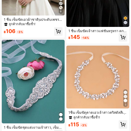
8
1 ชิ้น เข็มขัดเอวผ้าซาตินประดับเพชร, เ
ข็มขัดแต่งงานเจ้าสาวที่หรูหรา, สำหรับ
ลูกค้ากลับมาซื้อซ้ำ!
ชุดราตรีสตรี ชุดปาร์ตี้บอล, ของขวัญคร
106
1 ชิ้น เข็มขัดเจ้าสาวแฟชั่นหรูหรา ตกแ
บรอบ
฿
-3%
ต่งด้วยใบไม้และดอกไม้โลหะ มุกน่ารัก
145
฿
-14%
อุปกรณ์ตกแต่งเอวสำหรับชุดเดรสรัดรูป
สำหรับเด็กผู้หญิง
5
1ชิ้น เข็มขัดคาดเอวเจ้าสาวคริสตัลสีเงิ
น พร้อมริบบิ้นสีงาช้าง ชุดแต่งงาน เครื่
ลูกค้ากลับมาซื้อซ้ำ!
องประดับวันวาเลนไทน์
115
฿
-3%
1 ชิ้น เข็มขัดชุดแต่งงานเจ้าสาว, เข็มขั