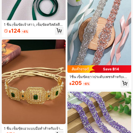
1 ชิ้น เข็มขัดเจ้าสาว, เข็มขัดคริสตัลสีเขี
ยว, เข็มขัดเพชรทำมือ, เข็มขัดชุดแต่งง
124
฿
-4%
าน, เข็มขัดชุดทางการ
Save ฿14
1ชิ้น เข็มขัดยาวประดับเพชรสำหรับเจ้า
สาว เข็มขัดเย็บด้วยมือสำหรับชุดงานแ
205
฿
-6%
ต่งงาน อุปกรณ์เสริมงานแต่งงาน อุปกร
ณ์เสริมวันวาเลนไทน์
1 ชิ้น เข็มขัดเอวแบบมือทำสำหรับเจ้าส
าวชาวโมร็อกโก ด้วยลวดลายชุบทองสั