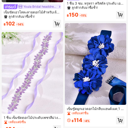
ลูกค้ากลับมาซื้อซ้ำ!
1 ชิ้น 3 ซม. หรูหรา คริสตัล ประดับ เอว
Youla Bridal headdress
เจ้าสาว, ประกาย หรูหรา เครื่องประดับ
#4 ขายดี
#4 ขายดี
ใน เข็มขัดเพชร เครื่องประดับงานแต่งงาน
ใน เข็มขัดเพชร เครื่องประดับงานแต่งงาน
สำหรับ ชุดแต่งงาน, ผูกเอว เข็มขัด วันว
เข็มขัดเอวโลหะลายดอกไม้สำหรับเจ้าส
ลูกค้ากลับมาซื้อซ้ำ!
ลูกค้ากลับมาซื้อซ้ำ!
150
าเลนไทน์ อุปกรณ์เสริม
฿
-11%
าว, ผ้าคาดเอวหรูหราสง่างามสำหรับงา
ลูกค้ากลับมาซื้อซ้ำ!
#4 ขายดี
ใน เข็มขัดเพชร เครื่องประดับงานแต่งงาน
นแต่งงาน, อุปกรณ์เสริมชุดแต่งงานแฟ
102
ลูกค้ากลับมาซื้อซ้ำ!
ชั่นสำหรับผู้หญิง
฿
-14%
เข็มขัดผูกเอวดอกไม้กลีบแฮนด์เมด 1 ชิ้
น สีน้ำเงินเข้ม ตกแต่งชุดสไตล์แฟชั่นอเ
เหลือแค่1ชิ้น
นกประสงค์ ดอกไม้ 3D สวมสบายไร้รอ
1 ชิ้น เข็มขัดดอกไม้ประดับเพชรสีม่วงอ่
114
ยต่อ สำหรับคนท้อง เหมาะสำหรับใส่ปร
฿
-4%
อน, ตกแต่งชุดแต่งงานด้วยเพชรทำมือ,
เหลือแค่9ชิ้น
ะจำวัน ถ่ายรูป และเป็นของขวัญ
เข็มขัดเอวผูกเชือกหรูหราเบาบาง, อุปก