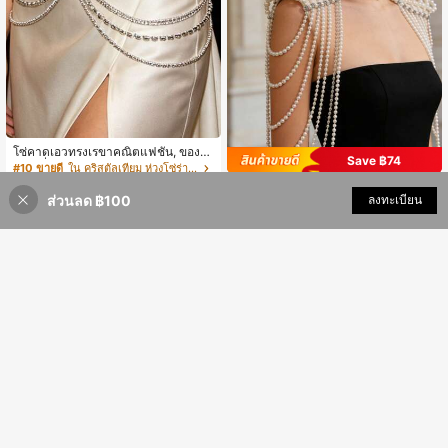
โซ่คาดเอวทรงเรขาคณิตแฟชั่น, ของข
Save ฿74
วัญเครื่องประดับร่างกายพังก์ระยิบระยั
#10 ขายดี
ใน คริสตัลเทียม ห่วงโซ่ร่างกายผู้หญิง
บ, โซ่เข็มขัดคาดเอวประดับพลอยเทียม
ZHENGHEN โซ่คล้องตัวพู่เพชรพลอยเ
217
สำหรับไนท์คลับ
฿
-9%
2 วันสุดท้าย
ส่วนลด ฿100
เพิ่มเข้ารถเข็น
ลงทะเบียน
ทียม เครื่องประดับไหล่ เหมาะสำหรับชุ
4% ลดราคา!
#4 ขายดี
ใน ABS โซ่รัดตัวผู้หญิง
ดปาร์ตี้บอลของราชินี จับคู่กับชุดสูททา
495
งการเพื่อแสดงความสง่างามแบบราชินี
฿
-13%
2 วันสุดท้าย