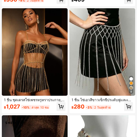
฿
-9%
2 วันสุดท้าย
฿
9
1 ชิ้น ชุดเดรสโซ่เพชรหรูหราประกาย, เ
1 ชิ้น โซ่เอวสีขาวเซ็กซี่ประดับพู่และเพ
ครื่องประดับโซ่ร่างกายสำหรับชุดเจ้าส
ชรพลอยประกายระยิบระยับ เครื่องประดั
1,027
280
฿
-10%
ล่าสุด 10 ชม
฿
-3%
2 วันสุดท้าย
าวงานแต่งงาน งานเลี้ยง, เครื่องประดับ
บสนุกสนานสำหรับไนท์คลับและการแส
แฟชั่นสำหรับผู้หญิง
ดงบนเวที โซ่ร่างกายประดับเพชรพลอย