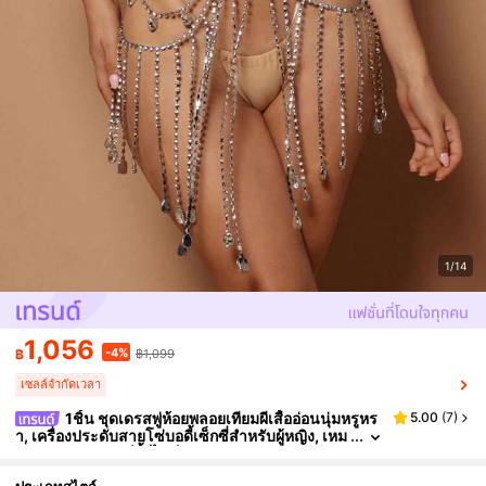
1/14
1,056
-4%
฿
฿1,099
เซลล์จำกัดเวลา
1ชิ้น ชุดเดรสพู่ห้อยพลอยเทียมผีเสื้ออ่อนนุ่มหรูหร
5.00
(
7
)
า, เครื่องประดับสายโซ่บอดี้เซ็กซี่สำหรับผู้หญิง, เหม
าะสำหรับงานปาร์ตี้, ไนท์คลับ, การแสดงบนเวทีและ
โอกาสอื่นๆ