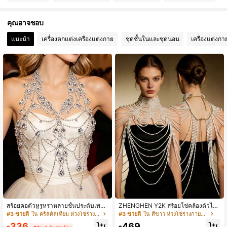
8.9K ผู้ติดตาม
4.85
คุณอาจชอบ
8.9K ผู้ติดตาม
4.85
แนะนำ
เครื่องตกแต่งเครื่องแต่งกาย
ชุดชั้นในและชุดนอน
เครื่องแต่งกาย
8.9K ผู้ติดตาม
4.85
8.9K ผู้ติดตาม
4.85
8.9K ผู้ติดตาม
4.85
สร้อยคอตัวหรูหราหลายชั้นประดับเพชร
ZHENGHEN Y2K สร้อยโซ่คล้องตัวไข่
เทียมพร้อมจี้คริสตัล, สร้อยคอหน้าอกแ
มุกหรูหรา - สร้อยคอไข่มุกระยิบระยับ
#3 ขายดี
ใน คริสตัลเทียม ห่วงโซ่ร่างกายผู้หญิง
#3 ขายดี
ใน สีขาว ห่วงโซ่ร่างกายผู้หญิง
ฟชั่นเซ็กซี่สำหรับผู้หญิง
สำหรับหลัง, เครื่องประดับร่างกายเซ็กซี่
336
469
สำหรับปาร์ตี้ไนท์คลับงานแต่งงาน