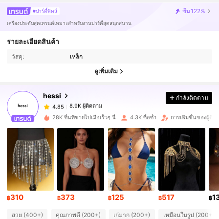
ขึ้น
122%
#ปาร์ตี้พิคส์
เครื่องประดับสุดเทรนด์เหมาะสำหรับงานปาร์ตี้สุดสนุกสนาน
8.9K ผู้ติดตาม
4.85
รายละเอียดสินค้า
วัสดุ:
เหล็ก
8.9K ผู้ติดตาม
4.85
ดูเพิ่มเติม
hessi
กำลังติดตาม
8.9K ผู้ติดตาม
4.85
r***9
จ่าย
1 วันที่ผ่านมา
28K ชิ้นที่ขายไปเมื่อเร็วๆ นี้
4.3K ซื้อซ้ำ
การเพิ่มขึ้นของผู้ต
8.9K ผู้ติดตาม
4.85
8.9K ผู้ติดตาม
4.85
8.9K ผู้ติดตาม
4.85
310
373
125
517
1
฿
฿
฿
฿
฿
สวย (400+)
คุณภาพดี (200+)
เก๋มาก (200+)
เหมือนในรูป (200+)