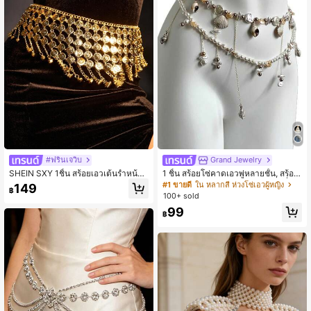
#ฟรินเจวิบ
Grand Jewelry
SHEIN SXY 1ชิ้น สร้อยเอวเต้นรำหน้าท้
1 ชิ้น สร้อยโซ่คาดเอวพู่หลายชั้น, สร้อย
องแบบลูกปัด พู่ เหรียญ สไตล์สตรีท เหม
โซ่คาดเอวพู่มุกเทียมระดับไฮเอนด์ที่ไม่เ
#1 ขายดี
ใน หลากสี ห่วงโซ่เอวผู้หญิง
149
฿
าะสำหรับใส่ในชีวิตประจำวัน งานปาร์
หมือนใคร, เหมาะสำหรับงานปาร์ตี้ของ
100+ sold
ตี้ คลับกลางคืน คอนเสิร์ต/เทศกาล
ผู้หญิง, ชายหาด, ชุดวันหยุด, ของขวัญ
99
ที่ดีสำหรับเพื่อน, ครอบครัว, คู่รัก (ตำแห
฿
น่งลูกปัดจี้สุ่ม)