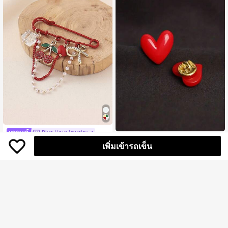
Blue Hour jewelry
2ชิ้น/ชุด, เข็มกลัดหัวใจสีแดงสดใส - ส
1 ชิ้น เข็มกลัดคริสตัลผลเชอร์รี่ผูกโบว์หั
28
เพิ่มเข้ารถเข็น
ไตล์คลาสสิกและง่ายดาย, เข็มกลัดเรซิ
฿
-3%
3 วันสุดท้าย
วใจสไตล์ชนบทที่หรูหราสำหรับผู้หญิง เ
ลูกค้ากลับมาซื้อซ้ำ!
นคงทนสำหรับกระเป๋าและรองเท้าเด็กผู้
หมาะสำหรับกระเป๋าเป้ เสื้อผ้า ของขวัญ
54
หญิง
฿
-8%
3 วันสุดท้าย
วันเกิดที่สมบูรณ์แบบ งานปาร์ตี้ บาร์ งา
นเลี้ยง การเดินทางประจำวัน