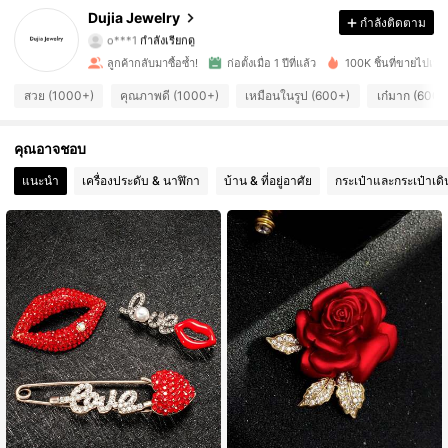
1.6K ผู้ติดตาม
4.86
Dujia Jewelry
กำลังติดตาม
o***1
กำลังเรียกดู
1.6K ผู้ติดตาม
4.86
ลูกค้ากลับมาซื้อซ้ำ!
ก่อตั้งเมื่อ 1 ปีที่แล้ว
100K ชิ้นที่ขายไปเมื่อเ
สวย (1000+)
คุณภาพดี (1000+)
เหมือนในรูป (600+)
เก๋มาก (600+
1.6K ผู้ติดตาม
4.86
คุณอาจชอบ
1.6K ผู้ติดตาม
4.86
แนะนำ
เครื่องประดับ & นาฬิกา
บ้าน & ที่อยู่อาศัย
กระเป๋าและกระเป๋าเด
1.6K ผู้ติดตาม
4.86
1.6K ผู้ติดตาม
4.86
1.6K ผู้ติดตาม
4.86
1.6K ผู้ติดตาม
4.86
1.6K ผู้ติดตาม
4.86