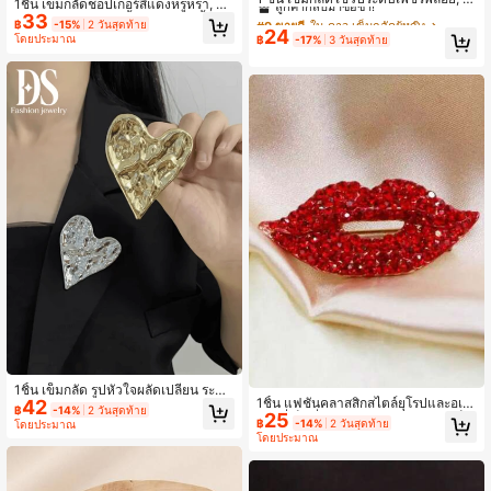
1ชิ้น เข็มกลัดช็อปเกอร์สีแดงหรูหรา, อุป
มกลัดแบบวินเทจหรูหรา เหมาะสำหรับ
#9 ขายดี
#9 ขายดี
ใน ดาว เข็มกลัดผู้หญิง
ใน ดาว เข็มกลัดผู้หญิง
33
กรณ์ประดับตกแต่งเสื้อกันหนาว/เสื้อโค้
฿
-15%
2 วันสุดท้าย
ทั้งผู้ชายและผู้หญิง
24
ท/สูทระดับไฮเอนด์ที่สวยงาม
ลูกค้ากลับมาซื้อซ้ำ!
ลูกค้ากลับมาซื้อซ้ำ!
โดยประมาณ
฿
-17%
3 วันสุดท้าย
#9 ขายดี
ใน ดาว เข็มกลัดผู้หญิง
ลูกค้ากลับมาซื้อซ้ำ!
1ชิ้น เข็มกลัด รูปหัวใจผลัดเปลี่ยน ระบา
1ชิ้น แฟชั่นคลาสสิกสไตล์ยุโรปและอเม
42
ยลายโลหะ ตกแต่งไฮเอนด์สวยงาม ปกเ
฿
-14%
2 วันสุดท้าย
25
ริกันที่เป็นที่นิยม อวดริมฝีปากสีแดงเซ็ก
สื้อที่มีเอกลักษณ์เฉพาะสำหรับสูท เสื้อถัก
฿
-14%
2 วันสุดท้าย
โดยประมาณ
ซี่ เข็มกลัดตกแต่งเสื้อผ้าระดับหรูหรา เต็
โดยประมาณ
มไปด้วยอัญมณี เข็มกลัดลูกหยด ป้องกั
นอันตรายสำหรับผู้หญิง