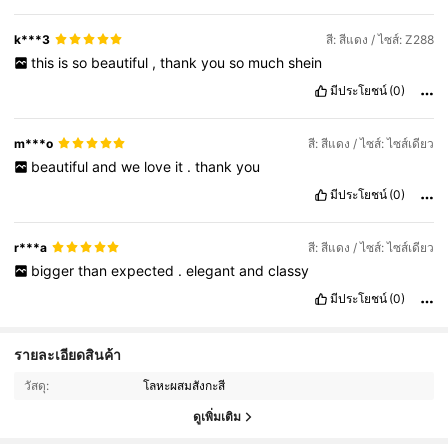
k***3
สี: สีแดง / ไซส์: Z288
this
is
so
beautiful
,
thank
you
so
much
shein
มีประโยชน์
(0)
m***o
สี: สีแดง / ไซส์: ไซส์เดียว
beautiful
and
we
love
it
.
thank
you
มีประโยชน์
(0)
r***a
สี: สีแดง / ไซส์: ไซส์เดียว
bigger
than
expected
.
elegant
and
classy
มีประโยชน์
(0)
รายละเอียดสินค้า
1.6K ผู้ติดตาม
4.86
วัสดุ:
โลหะผสมสังกะสี
1.6K ผู้ติดตาม
4.86
ดูเพิ่มเติม