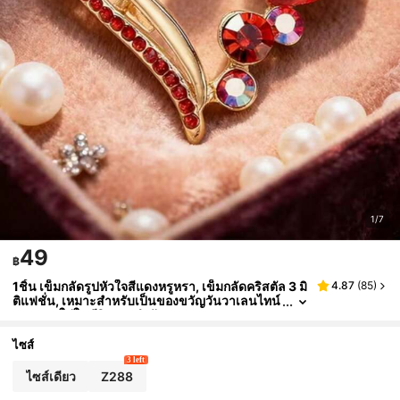
1/7
49
฿
1ชิ้น เข็มกลัดรูปหัวใจสีแดงหรูหรา, เข็มกลัดคริสตัล 3 มิ
4.87
(
85
)
ติแฟชั่น, เหมาะสำหรับเป็นของขวัญวันวาเลนไทน์
และสวมใส่ในชีวิตประจำวัน
ไซส์
3 left
ไซส์เดียว
Z288