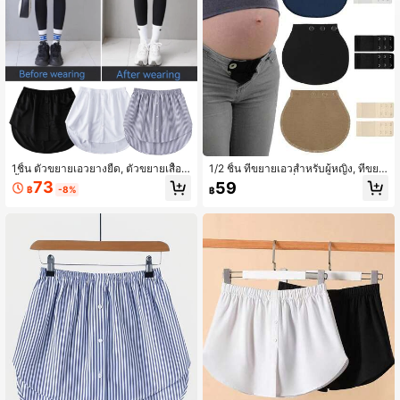
158 ผู้ติดตาม
4.68
158 ผู้ติดตาม
4.68
1ชิ้น ตัวขยายเอวยางยืด, ตัวขยายเสื้อเ
1/2 ชิ้น ที่ขยายเอวสำหรับผู้หญิง, ที่ขยา
ชิ้ตสำหรับผู้หญิง, ตัวขยายชายกระโปรง
ยขอบเอวยางยืด, ที่ขยายเอวผ้าสีดำแบ
73
59
฿
-8%
฿
ปลอมแบบปรับได้
บปรับได้พร้อมกระดุม, เหมาะสำหรับกา
งเกงยีนส์