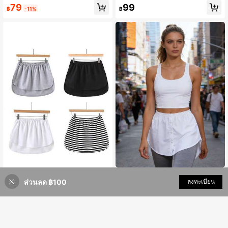
ตล์บัลเล่ต์, กระโปรงสั้นอเนกประสงค์ดีไ
อต, กระโปรงพลีทแฟชั่น, สามารถจับคู่กั
79
99
฿
-11%
฿
ซน์หลายชั้นสำหรับปกปิดสะโพกและชา
บกระโปรงทรงเอหรือกระโปรงมินิ, ชาย
ยกระโปรง
กระโปรงคลุมสะโพก, กระโปรงคลุมสะโ
พก
1ชิ้น กระโปรงสะโพกสำหรับผู้หญิง ต่อช
1ชิ้น/2ชิ้น ยางยืด เอว ขยาย กระโปรง เ
ส่วนลด ฿100
เพิ่มเข้ารถเข็น
ลงทะเบียน
ายกระโปรงสำหรับใส่ใต้ชุด จับคู่กับเสื้อ
อว เครื่องประดับ เสื้อผู้หญิง ส่วนขยาย
73
99
฿
-8%
฿
กันหนาว เสื้อถัก ในฤดูใบไม้ร่วง/ฤดูหน
ปรับได้ เลเยอร์ ปลอม ชายเสื้อ กระโปรง
าว ดีไซน์ชายกระโปรงยืดหยุ่นได้หลาย
ส่วนขยาย ชิ้น.ตกแต่งงานปาร์ตี้, ตกแต่
แบบ
งกีฬา, ตกแต่งวันเกิด, ตกแต่งวันหยุด, ต
กแต่งงานแต่งงาน, ตกแต่งสำหรับเจ้าส
าว, ของขวัญสำหรับแฟน, ของขวัญสำ
หรับเพื่อน, เครื่องประดับสำหรับผู้หญิง,