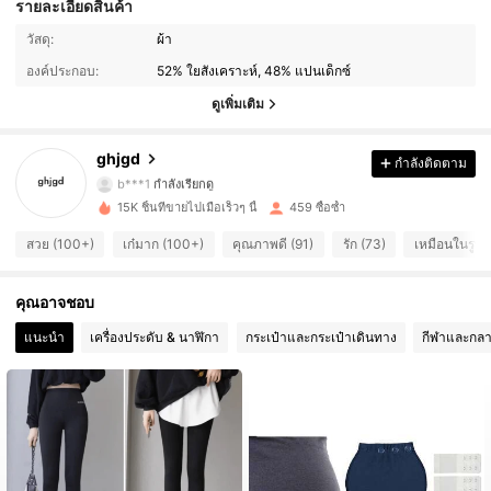
รายละเอียดสินค้า
วัสดุ:
ผ้า
158 ผู้ติดตาม
4.68
องค์ประกอบ:
52% ใยสังเคราะห์, 48% แปนเด็กซ์
158 ผู้ติดตาม
4.68
ดูเพิ่มเติม
158 ผู้ติดตาม
4.68
ghjgd
กำลังติดตาม
b***1
กำลังเรียกดู
158 ผู้ติดตาม
4.68
15K ชิ้นที่ขายไปเมื่อเร็วๆ นี้
459 ซื้อซ้ำ
สวย (100+)
เก๋มาก (100+)
คุณภาพดี (91)
รัก (73)
เหมือนในรูป 
158 ผู้ติดตาม
4.68
คุณอาจชอบ
158 ผู้ติดตาม
4.68
แนะนำ
เครื่องประดับ & นาฬิกา
กระเป๋าและกระเป๋าเดินทาง
กีฬาและกลา
158 ผู้ติดตาม
4.68
158 ผู้ติดตาม
4.68
158 ผู้ติดตาม
4.68