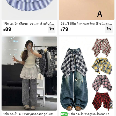
1ชิ้น เอวยืด เสื้อขยายขนาด สำหรับผู้ห
2ชิ้น/1 สีพื้น ผ้าคลุมสะโพก ดีไซน์หลาย
ญิง กระโปรงปลอมขยายขนาดปรับได้
ชั้น สามารถคลุมสะโพกได้ จับคู่กับเสื้อยื
89
79
฿
฿
ดมีฮู้ดเป็นชั้นใน เหมาะสำหรับกระโปรง
เอวครึ่ง เหมาะสำหรับใส่ประจำวัน
1ชิ้น กระโปรงยาวปานกลางผ้าลูกไม้สไ
1 ชิ้น กระโปรงคลุมสะโพกลายสก็
NEW