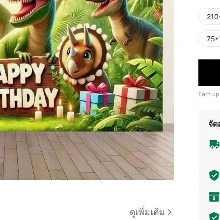
210
75*
Earn up
จัด
ดูเพิ่มเติม