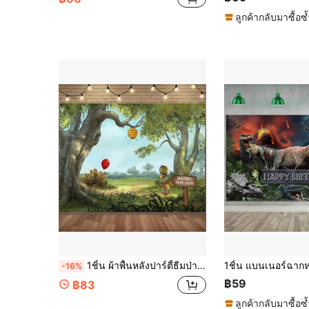
ลูกค้ากลับมาซื้อซ้
1ชิ้น ผ้าพื้นหลังปาร์ตี้ธีมป่า ลวดลายโถน้ำผึ้งป่า เหมาะสำหรับวันเกิด สตูดิโอถ่ายภาพเด็ก กิจกรรมธีมนิทาน ปาร์ตี้ ลานบ้าน ตกแต่งบ้าน ตกแต่งพื้นหลังภาพถ่าย
-16%
฿59
฿83
ลูกค้ากลับมาซื้อซ้