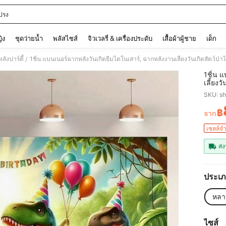
ปรง
and down arrow keys to navigate search การค้นหาล่าสุด and ค้นหา. Press Enter to
ญิง
ชุดว่ายน้ำ
พลัสไซส์
จิวเวลรี่ & เครื่องประดับ
เสื้อผ้าผู้ชาย
เด็ก
ลังปาร์ตี้
/
1ชิ้น 
เลี้ยงว
ตกแต่ง
SKU: s
ตกแต่ง
฿
จาก
PR
เซลล์จ
ส่ง
ประเภ
หลา
ไซส์