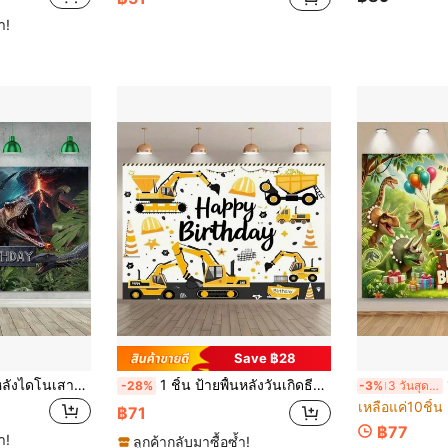
ำ!
Save ฿28
1ชิ้น แบนเนอร์ฉากหลังไดโนเสาร์สุขสันต์วันเกิด เด็กชาย ธีมไดโนปาร์ตี้วันเกิด การถ่ายภาพพื้นหลัง ป่าไดโนเสาร์โลกปาร์ตี้วันเกิด ตกแต่งอุปกรณ์ประกอบฉากบูธภาพถ่าย
1 ชิ้น ป้ายพื้นหลังวันเกิดธีมก่อสร้าง - อุปกรณ์ปาร์ตี้ธีมก่อสร้าง, ตกแต่งบ้าน, และตกแต่งงานวันเกิด; เหมาะสำหรับเป็นพื้นหลังถ่ายรูปสำหรับโต๊ะเค้ก
1ช
-28%
-3%
3 วันสุดท้าย
เหลือแค่10ชิ้น
฿71
฿77
ำ!
ลูกค้ากลับมาซื้อซ้ำ!