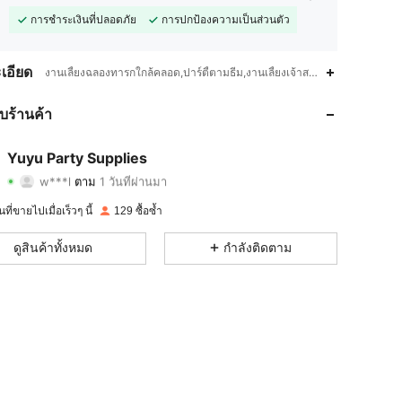
การชำระเงินที่ปลอดภัย
การปกป้องความเป็นส่วนตัว
4.83
38
131
เอียด
งานเลี้ยงฉลองทารกใกล้คลอด,ปาร์ตี้ตามธีม,งานเลี้ยงเจ้าสาว,ปาร์ตี้ครบรอบ,B
4.83
38
131
กับร้านค้า
4.83
38
131
Yuyu Party Supplies
w***l
ตาม
1 วันที่ผ่านมา
4.83
38
131
การให้คะแนน
รายการ
ผู้ติดตาม
นที่ขายไปเมื่อเร็วๆ นี้
129 ซื้อซ้ำ
4.83
38
131
ดูสินค้าทั้งหมด
กำลังติดตาม
4.83
38
131
4.83
38
131
4.83
38
131
4.83
38
131