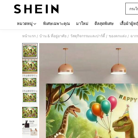
กระโ
Use up 
หมวดหมู่
พิเศษเฉพาะคุณ
มาใหม่
ดีลสุดพิเศษ
เสื้อผ้าผู้ห
หน้าแรก
บ้าน & ที่อยู่อาศัย
วัสดุกิจกรรมและปาร์ตี้
ของตกแต่ง
ฉากห
/
/
/
/