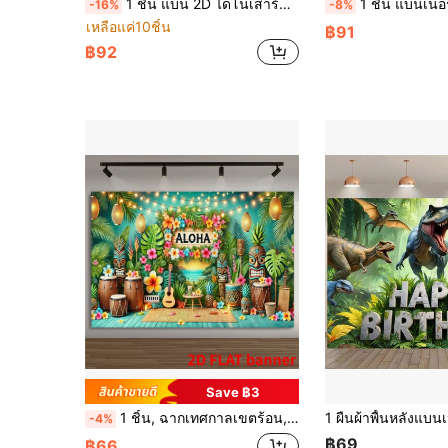
1 ชิ้น แบน 2D ไดโนเสาร์สุขสันต์วันเกิดแบนเนอร์ฉากหลัง, ไทแรนโนซอรัสเร็กซ์, ไทรเซอราท็อปส์, ตกแต่งธีมไดโนเสาร์ป่า, ของตกแต่งงานเลี้ยงวันเกิด, เหมาะสำหรับงานเลี้ยงวันหยุด, พื้นหลังกิจกรรมเฉลิมฉลอง, ของตกแต่งอเนกประสงค์, ของขวัญวันหยุด, วัสดุโพลีเอสเตอร์, ไม่ต้องใช้พลังงาน
1 ชิ้น แบนเนอร์วันเกิดไดโนเสาร์ - พื้นหลังโพลีเอสเตอร์พร้อมอุปกรณ์ถ่ายรูปบูธ ไม่ต้องใ
-16%
-8%
เหลือแค่10ชิ้น
฿91
฿92
Save ฿3
1 ชิ้น, ฉากเทศกาลเขตร้อน, แบนเนอร์ปาร์ตี้ฮาวายชายหาดเขตร้อน, แบนเนอร์โรงรถธีมริมทะเลฤดูร้อนพร้อมต้นปาล์มและวิวทะเล, การตกแต่งอเนกประสงค์โพลีเอสเตอร์, เหมาะสำหรับรถทางเข้าวันเกิด
-4%
฿69
฿66