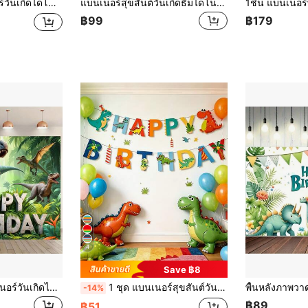
ช้พลังงาน - พื้นหลังถ่ายรูปธีมสวนไดโนเสาร์ เหมาะสำหรับงานฉลองวันเกิด
แบนเนอร์สุขสันต์วันเกิดธีมไดโนเสาร์ 2D สีสันสดใส, พื้นหลังปาร์ตี้สีสันสดใสพร้อมลูกโป่งและไดโนเสาร์ที่เป็นมิตร, โพลีเอสเตอร์ทนทาน, เหมาะสำหรับงานฉลองวันเกิดวัยรุ่นและบ้าน
฿99
฿179
4
Save ฿8
1 ผืนผ้าพื้นหลังแบนเนอร์วันเกิดไดโนเสาร์, ตกแต่งปาร์ตี้ไดโนเสาร์จูราสสิก, พื้นหลังปาร์ตี้วันเกิดอเนกประสงค์, เหมาะสำหรับการตกแต่งโต๊ะเค้ก, ฉากหลังถ่ายภาพ, และตกแต่งบ้าน/สวน/ห้องนั่งเล่น. อุปกรณ์ปาร์ตี้วันเกิดที่เหมาะสำหรับผู้ชื่นชอบไดโนเสาร์.
1 ชุด แบนเนอร์สุขสันต์วันเกิดธีมไดโนเสาร์, ธงประดับตกแต่งงานเลี้ยงวันเกิดไดโนเสาร์, แบนเนอร์ฉากหลังงานเลี้ยงวันเกิด, อุปกรณ์ประกอบฉากถ่ายภาพ, ของตกแต่งแขวนวันเกิดไดโนเสาร์ป่า, ของตกแต่งบ้าน, ของตกแต่งผนังวันเกิด, ของตกแต่งวันเกิด Wild One, อุปกรณ์จัดงานเลี้ยงวันเกิด, ของขวัญวันเกิด
-14%
฿89
฿51