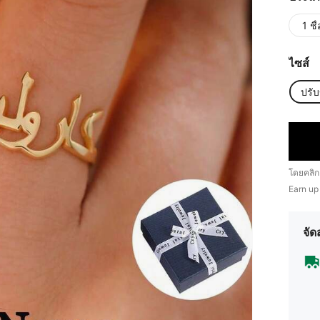
1 ชื่
ไซส์
ปรั
โดยคลิก
Earn up
จัด