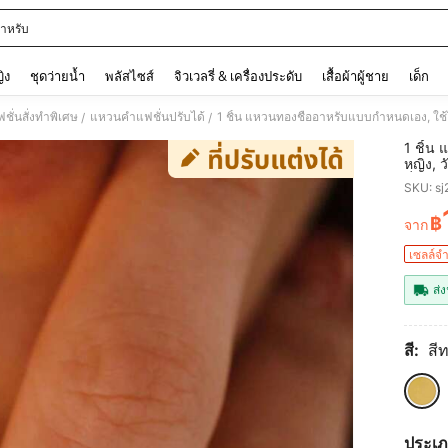
าหรับ
and down arrow keys to navigate search การค้นหาล่าสุด and ค้นหา. Press Enter to
ญิง
ชุดว่ายน้ำ
พลัสไซส์
จิวเวลรี่ & เครื่องประดับ
เสื้อผ้าผู้ชาย
เด็ก
ั่นสั่งทำพิเศษ
แหวนคำแฟชั่นปรับได้
/
/
1 ชิ้น
หญิง, 
ชื่อ, ส
SKU: s
ประดับเ
฿
จาก
PR
เซลล์จ
ส่ง
สี:
สี
ประเภ