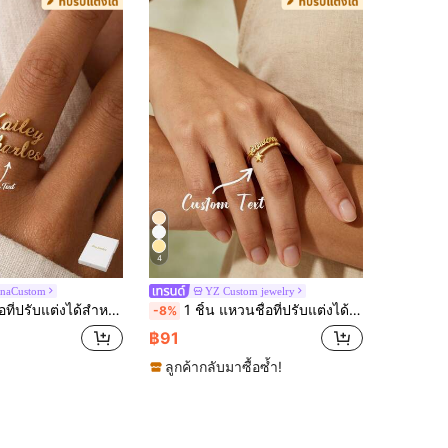
4
inaCustom
YZ Custom jewelry
งขวัญเซอร์ไพรส์วันเกิด งานปาร์ตี้วันหยุดประจำวัน งานอีเวนต์ หรือโอกาสอื่น ๆ สามารถจับคู่ได้อย่างลงตัว ดีไซน์ที่เป็นเอกลักษณ์แสดงถึงความเป็นส่วนตัว แฟชั่น และความประณีต ทำให้เป็นของขวัญที่สมบูรณ์แบบสำหรับเพื่อน คู่รัก และครอบครัวในวันคริสต์มาส วันขอบคุณพระเจ้า วันวาเลนไทน์ วันเกิด และวันครบรอบ
1 ชิ้น แหวนชื่อที่ปรับแต่งได้, แหวนชื่อส่วนตัวสำหรับผู้ชายและผู้หญิง, แหวนสแตนเลสชุบทองที่ปรับได้, ของขวัญเครื่องประดับคริสต์มาส, ของขวัญสำหรับเธอ แม่
-8%
฿91
ลูกค้ากลับมาซื้อซ้ำ!