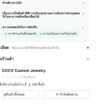
คำอธิบาย COD
เนื่องจากเป็นสินค้าที่มีการปรับแต่งตามความต้องการส่วนบุคคล
จึงไม่สามารถคืนหรือเปลี่ยนได้
ความปลอดภัยในการช้อปปิ้ง
การชำระเงินที่ปลอดภัย
การปกป้องความเป็นส่วนตัว
เอียด
วันแม่,แม่,วันรำลึกส่วนบุคคล,ประจำวัน
กับร้านค้า
4.87
506
6.7K
4.87
506
6.7K
COCV Custom Jewelry
2***3
กำลังเรียกดู
4.87
506
6.7K
้นที่ขายไปเมื่อเร็วๆ นี้
16K ซื้อซ้ำ
4.87
506
6.7K
ดูสินค้าทั้งหมด
กำลังติดตาม
4.87
506
6.7K