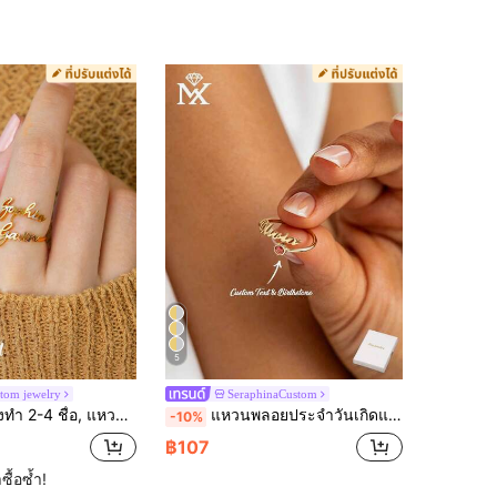
5
tom jewelry
SeraphinaCustom
อง 18K แบบยูนิเซ็กซ์, เครื่องประดับสั่งทำชื่อคู่, ของขวัญสำหรับเพื่อนสนิท/เพื่อน
แหวนพลอยประจำวันเกิดแบบกำหนดเองพร้อมชื่อภาษาอังกฤษ, เครื่องประดับระดับไฮเอนด์ส่วนบุคคล, แหวนพลอยประจำวันเกิดสุดพิเศษ, แหวนประณีต, แหวนสัญญา, แหวนมินิมอล, ของขวัญวันครบรอบ, ของขวัญวันแม่, ของขวัญคริสต์มาส, ของขวัญรับปริญญา, ของขวัญวันหยุด
-10%
฿107
ซื้อซ้ำ!