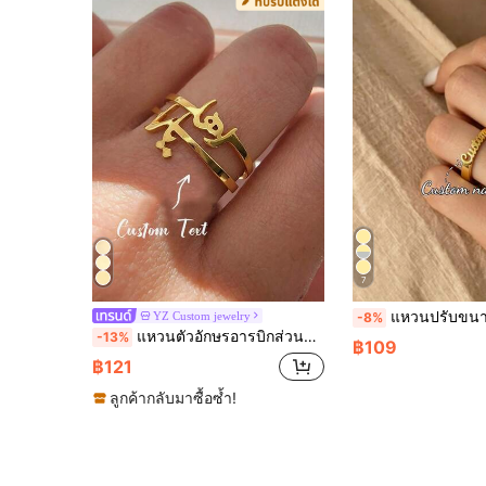
7
แหวนปรับขนาดได้ สแตนเลส แบบง่าย, ของขวัญเคร
YZ Custom jewelry
-8%
แหวนตัวอักษรอารบิกส่วนบุคคล, แหวนตัวอักษรอารบิก, แหวนส่วนบุคคล, แหวนชื่อที่กำหนดเอง, ของขวัญสำหรับผู้หญิง, แหวนตัวอักษรอารบิกที่กำหนดเอง, แหวนตัวอักษรอารบิกที่ประณีต, ทอง, ทองชมพู, แฟชั่น, แฟชั่นฤดูใบไม้ร่วง, วินเทจ, เป็นกลาง, มินิมอล, ลำลอง, โกธิค, พังก์, กำหนดเอง, ส่วนบุคคล, เอกลักษณ์, ของขวัญที่เหมาะสมสำหรับเธอ, แฟน
-13%
฿109
฿121
ลูกค้ากลับมาซื้อซ้ำ!