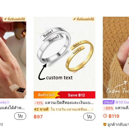
Save ฿12
แหวนเปิดสีทองและเงินแบบกำหนดเอง, เหมาะสำหรับการปรับแต่งชื่อครอบครัว, ของขวัญสำหรับญาติและเพื่อน, ของขวัญวันแม่สำหรับคุณแม่จากลูกสาว, เด็ก, คืนงานกาล่า, ทันสมัย, มีสีสัน, น่ารัก, เครื่องประดับเรฟ, เครื่องประดับสีทอง
welry
YZ Cus
-11%
รับเธอ แม่ เพื่อนเจ้าสาว วันพ่อ งานแต่งงาน สวมใส่ประจำวัน สำหรับวัยรุ่น ไม่เป็นสนิม ของขวัญวันจบการศึกษา ของขวัญวันเกิด
แหวนสั่งทำ 2-4 ชื่อ, แหวนสแตนเลสชุบท
-20%
ใน รายวัน แหวนแฟชั่นแบบกำหนดเอง
#2 ขายดี
฿119
฿97
ำ!
ลูกค้ากลับมา