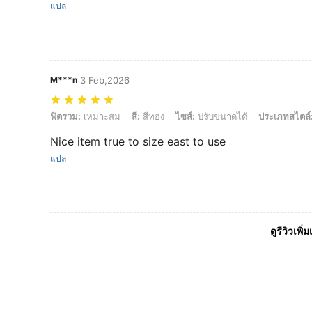
แปล
M***n
3 Feb,2026
ฟิตรวม: เหมาะสม, สี: สีทอง, ไซส์: ปรับขนาดได้, ประเภทสไตล์: 2 ชื่อ
ฟิตรวม:
เหมาะสม
สี:
สีทอง
ไซส์:
ปรับขนาดได้
ประเภทสไตล์
Nice item true to size east to use
แปล
ดูรีวิวเพิ่ม