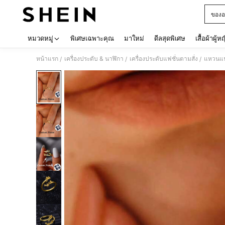
ของอ
Use up 
หมวดหมู่
พิเศษเฉพาะคุณ
มาใหม่
ดีลสุดพิเศษ
เสื้อผ้าผู้ห
หน้าแรก
เครื่องประดับ & นาฬิกา
เครื่องประดับแฟชั่นตามสั่ง
แหวนแฟช
/
/
/