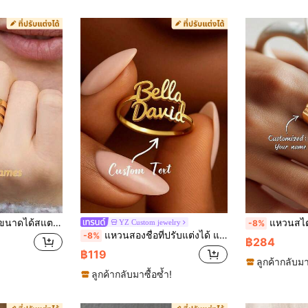
ินิมอล ยูนิเซ็กซ์ ลำลองน่ารัก ดีไซน์เฉพาะตัว ของขวัญที่เหมาะสำหรับเขา/เธอ แฟน พ่อแม่ ครอบครัว เพื่อน วันครบรอบ วันเกิด พิธีรับปริญญา งานพรอม เครื่องประดับสแตนเลสสตีล
แหวนสไตล์ฮิปฮอปที่มีชื่อตามความต้องการ เหมาะสำหรับวันพ่อ/วันแม่ วันวาเลนไทน์ วันเกิด วันครบรอบ วันจบการศึกษา วันคริสต์มาส เป็นของขวัญระดับไฮเอนด์สำหรับครอบครัว เพื่อน และเพื่อนร่วมชั้น สีเงิน สีทอง สไตล์ที่ทันสมัย แฟชั่นฤดูใบไม้ร่วง วินเทจ เฟอรัล พั
YZ Custom jewelry
-8%
แหวนสองชื่อที่ปรับแต่งได้ แหวนสองชื่อส่วนบุคคล แหวนหลายชื่อที่ปรับได้ แหวนเงินและทอง แหวนที่ปรับแต่งสำหรับผู้หญิง
-8%
฿284
฿119
ลูกค้ากลับมา
ลูกค้ากลับมาซื้อซ้ำ!