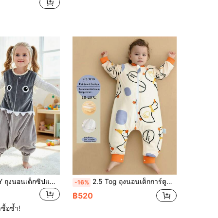
1 ชิ้น MICHLEY ถุงนอนเด็กซิปแขนกุด, ถุงนอนโพลีเอสเตอร์สำหรับฤดูใบไม้ร่วง/ฤดูหนาว, เด็กทารก ยูนิเซกส์, ลายการ์ตูน, สวมใส่สบาย & น่ารัก, เหมาะสำหรับเปล & ใช้ในชีวิตประจำวัน
2.5 Tog ถุงนอนเด็กการ์ตูน, ใช้ได้ทั้งชายและหญิง, หนาและอบอุ่น, เหมาะสำหรับฤดูใบไม้ร่วง/ฤดูหนาว
-16%
฿520
ซื้อซ้ำ!