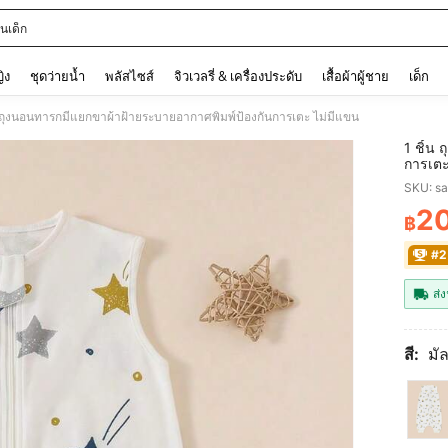
นเด็ก
and down arrow keys to navigate search การค้นหาล่าสุด and ค้นหา. Press Enter to
ญิง
ชุดว่ายน้ำ
พลัสไซส์
จิวเวลรี่ & เครื่องประดับ
เสื้อผ้าผู้ชาย
เด็ก
น ถุงนอนทารกมีแยกขาผ้าฝ้ายระบายอากาศพิมพ์ป้องกันการเตะ ไม่มีแขน
1 ชิ้น
การเตะ
SKU: s
2
฿
PR
#2
ส่ง
สี:
มัล