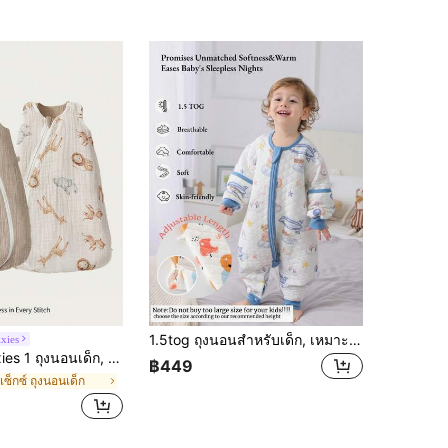
1.5tog ถุงนอนสำหรับเด็ก, เหมาะสำหรับเด็กอายุ 3 เดือนถึง 7 ปี, ฤดูใบไม้ผลิ/ฤดูใบไม้ร่วง/ฤดูหนาว, ถุงนอนผ้าฝ้ายบางนุ่ม, แขนถอดได้, ถุงนอนกันเตะและอบอุ่นสำหรับเด็ก
xies
ิงโตกาแฟสองด้าน, นุ่มสบาย, เหมาะสำหรับทารกแรกเกิด, ได้รับการรับรองโดย Oeko-Tex
฿449
ิเซ็กซ์ ถุงนอนเด็ก