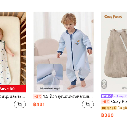
Save ฿9
ับทารก เหมาะสำหรับฤดูใบไม้ผลิและฤดูร้อน ลายไดโนเสาร์, 0-18 เดือน
1.5 ท็อก ถุงนอนทรงหลวมสบาย เหมาะสำหรับเด็กชายและเด็กหญิง ลายการ์ตูนน่ารัก แขนยาว อุปกรณ์นอนสบาย เหมาะสำหรับเด็กอายุ 6 เดือนถึง 6 ปี
Cozy Pi
-8%
Cozy Pixies 1 ถุงนอนเด็ก, ลายพิมพ์กวางส
-5%
฿431
ใน ยูน
#6 ขายดี
฿360