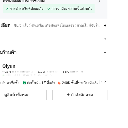
ความปลอดภัยในการช้อปปิ้ง
การชำระเงินที่ปลอดภัย
การปกป้องความเป็นส่วนตัว
เอียด
ซิป,ปุ่ม,โบว์,ซักเครื่องหรือซักแห้งโดยผู้เชี่ยวชาญ,ไม่มีซับใน
4.94
250
11K
กับร้านค้า
4.94
250
11K
Qiyun
4.94
250
11K
การให้คะแนน
รายการ
ผู้ติดตาม
a***l
จ่าย
1 วันที่ผ่านมา
ากลับมาซื้อซ้ำ!
ก่อตั้งเมื่อ 1 ปีที่แล้ว
240K ชิ้นที่ขายไปเมื่อเร็วๆ นี้
4.94
250
11K
ดูสินค้าทั้งหมด
กำลังติดตาม
4.94
250
11K
4.94
250
11K