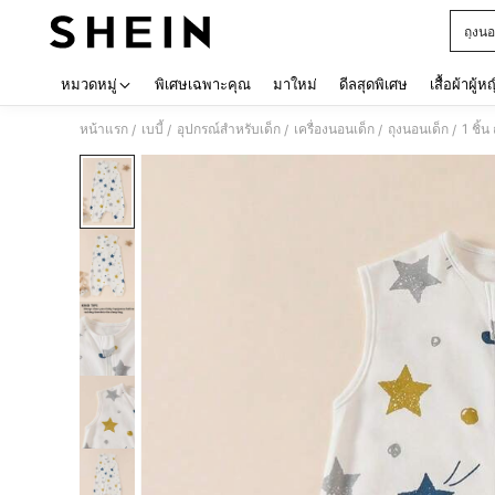
ถุงนอ
Use up 
หมวดหมู่
พิเศษเฉพาะคุณ
มาใหม่
ดีลสุดพิเศษ
เสื้อผ้าผู้ห
หน้าแรก
เบบี้
อุปกรณ์สำหรับเด็ก
เครื่องนอนเด็ก
ถุงนอนเด็ก
1 ชิ้
/
/
/
/
/