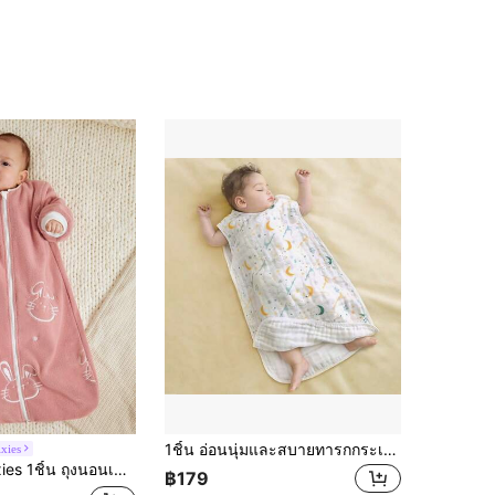
1ชิ้น อ่อนนุ่มและสบายทารกกระเป๋านอน, เสื้อนอนผ้าพันตัวระบายอากาศฤดูร้อน, เด็กป้องกันการถีบผ้าห่ม, เหมาะสำหรับห้องแอร์ฤดูร้อน. ของขวัญที่สมบูรณ์แบบสำหรับงานฉลองรับลูกน้อย, วันวาเลนไทน์
xies
เด็กปักรูปกระต่ายขนสัตว์นุ่มสบาย ฤดูใบไม้ผลิ/
฿179