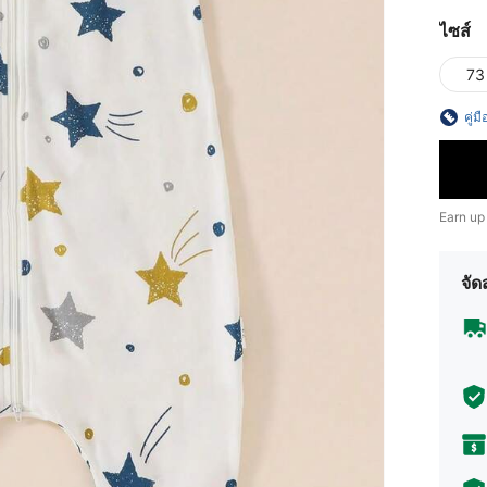
ไซส์
73
คู่ม
Earn up
จัด