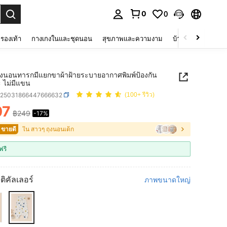
0
0
 select.
รองเท้า
กางเกงในและชุดนอน
สุขภาพและความงาม
บ้านและที่อยู่อาศัย
 ถุงนอนทารกมีแยกขาผ้าฝ้ายระบายอากาศพิมพ์ป้องกัน
 ไม่มีแขน
a25031866447666632
(100+ รีวิว)
07
฿249
-17%
ICE AND AVAILABILITY
 ขายดี
ใน สาวๆ ถุงนอนเด็ก
ฟรี
ติคัลเลอร์
ภาพขนาดใหญ่