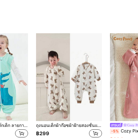
1ชิ้น MICHLEY เสื้อกั๊กเด็ก ลายการ์ตูนสัตว์ โพลีเอสเตอร์ แขนกุด น่ารักและใส่สบาย ดีไซน์ ยูนิเซกส์ เหมาะสำหรับใช้ในชีวิตประจำวันในฤดูใบไม้ผลิและฤดูร้อน
ถุงนอนเด็กผ้าก๊อซผ้าฝ้ายสองชั้นแบบแบ่งขาสำหรับฤดูใบไม้ร่วง ยูนิเซกส์, ชุดนอนแขนยาวพิมพ์ลายหมีน่ารัก ระบายอากาศได้ดี, ถุงนอนสำหรับเด็กผู้ชายและเด็กผู้หญิง
Cozy Pi
Cozy Pixies 1ชิ้น ถุงนอน
-5%
฿299