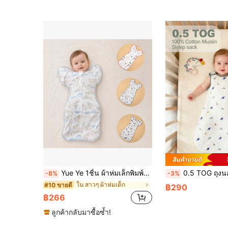
Yue Ye 1ชิ้น ผ้าห่มเล็กพิมพ์ลายฝ้ายบริสุทธิ์สำหรับเด็ก, ดีไซน์ซิป, สะดวกมาก, ผ้าที่นุ่มสบาย, ของขวัญวันฮาโลวีนสำหรับเด็ก
0.5 TOG ถุงนอนนุ่มและระบายอากาศได้ดี | ถุงนอนผ้าฝ้ายมัสลิน 100% แขนกุดสำหร
-8%
-3%
ใน สาวๆ ผ้าห่มเด็ก
#10 ขายดี
฿290
฿266
ลูกค้ากลับมาซื้อซ้ำ!