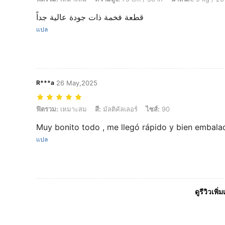
قطعة فخمة ذات جودة عالية جداً
แปล
R***a
26 May,2025
ฟิตรวม: เหมาะสม, สี: มัลติคัลเลอร์, ไซส์: 90
ฟิตรวม:
เหมาะสม
สี:
มัลติคัลเลอร์
ไซส์:
90
Muy bonito todo , me llegó rápido y bien embal
แปล
ดูรีวิวเพิ่ม