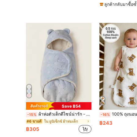
ลูกค้ากลับมาซื้อซ้
Save ฿54
ผ้าห่อตัวเด็กดีไซน์น่ารัก - นุ่ม ระบายอากาศได้ดี อบอุ่นทุกฤดูกาล ของขวัญงานเลี้ยงต้อนรับเด็กที่สมบูรณ์แบบ
100% ถุงนอนผ้าฝ้ายมัสลินนุ่มและระบายอากาศได้ดีสำหรับทารก, ถุงนอนแขนกุ
-15%
-16%
ใน ยูนิเซ็กซ์ ผ้าห่มเด็ก
#6 ขายดี
฿243
฿305