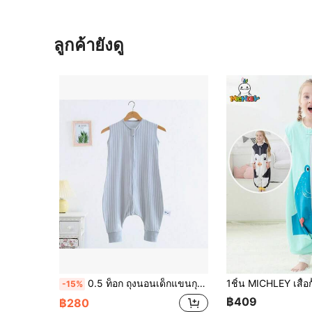
ลูกค้ายังดู
0.5 ท็อก ถุงนอนเด็กแขนกุดน้ำหนักเบา, ถุงนอนแบบแยกขาดูดซับเหงื่อระบายอากาศได้ดีลายทาง, ซิปสะดวก, เหมาะสำหรับทุกฤดู
-15%
฿409
฿280