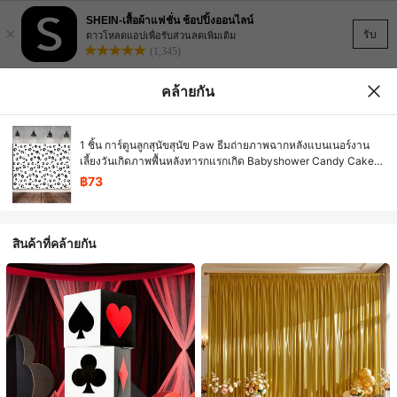
SHEIN-เสื้อผ้าแฟชั่น ช้อปปิ้งออนไลน์
×
รับ
ดาวโหลดแอปเพื่อรับส่วนลดเพิ่มเติม
(1,345)
คล้ายกัน
1 ชิ้น การ์ตูนลูกสุนัขสุนัข Paw ธีมถ่ายภาพฉากหลังแบนเนอร์งาน
เลี้ยงวันเกิดภาพพื้นหลังทารกแรกเกิด Babyshower Candy Cake
ตกแต่งโต๊ะ Photobooth Props
฿73
สินค้าที่คล้ายกัน