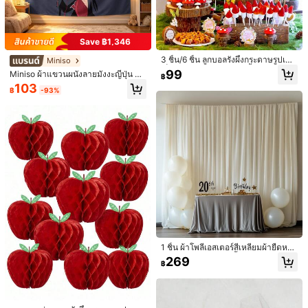
Ganan Party
กำลังติดตาม
1.1K ผู้ติดตาม
4.93
k***1
ตาม
1 วันที่ผ่านมา
ลูกค้ากลับมาซื้อซ้ำ!
ก่อตั้งเมื่อ 1 ปีที่แล้ว
58K ชิ้นที่ขายไปเมื่อเร
Save ฿1,346
1.1K ผู้ติดตาม
4.93
3 ชิ้น/6 ชิ้น ลูกบอลรังผึ้งกระดาษรูปเห็ด
Miniso
ประกอบง่าย (4000+)
คุณภาพดี (1000+)
เหมือนในรูป (900+)
สวย 
เล็ก, ของตกแต่งงานปาร์ตี้ธีมป่าในเทพ
99
Miniso ผ้าแขวนผนังลายมังงะญี่ปุ่น Na
฿
1.1K ผู้ติดตาม
นิยาย, งานเลี้ยงอาบน้ำ, งานแต่งงาน,
4.93
ruto Uchiha Itachi ดีไซน์ชุด Akatsuk
103
ของตกแต่งแขวนงานวันเกิด, ห้องเรีย
฿
-93%
i เท่ๆ ผ้าพื้นหลังสำหรับห้องเกม ตกแต่ง
น, ของตกแต่งสวน, การจัดแสดงกลางโ
คุณอาจชอบ
อพาร์ตเมนต์
ต๊ะ
1.1K ผู้ติดตาม
4.93
แนะนำ
อุปกรณ์สำนักงาน & อุปกรณ์การเรียน
เครื่องมือและการปรับปรุงบ้าน
1.1K ผู้ติดตาม
4.93
1.1K ผู้ติดตาม
4.93
1.1K ผู้ติดตาม
4.93
1.1K ผู้ติดตาม
4.93
1 ชิ้น ผ้าโพลีเอสเตอร์สี่เหลี่ยมผ้ายืดหยุ่
น ผ้าม่าน ผ้าปูโต๊ะ สีน้ำเงินเข้ม ชมพู แ
269
฿
ดง เบจ ฟ้าอ่อน ม่วง สำหรับตกแต่งงาน
แต่งงาน งานปาร์ตี้ การรวมตัวของครอ
Save ฿6
บครัว ฉากหลังงานแต่งงาน การป้องกัน
ความเป็นส่วนตัว
1ชิ้น ฉากหลังวันเกิดสุดหรู, ลวดลายดอ