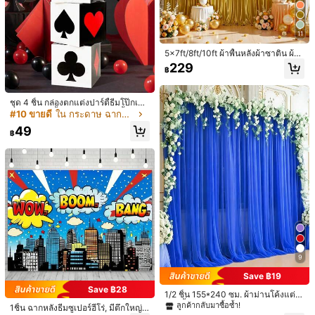
11
5x7ft/8ft/10ft ผ้าพื้นหลังผ้าซาติน ผ้า
ซาตินทนรอยยับ เหมาะสำหรับงานแต่ง
229
1/6
฿
งาน งานเลี้ยงวันเกิด และกิจกรรมถ่ายภ
าพอื่นๆ
73
-8%
฿
฿79
ชุด 4 ชิ้น กล่องตกแต่งปาร์ตี้ธีมโป๊กเกอ
ร์, กล่องปาร์ตี้โป๊กเกอร์, ตกแต่งพื้นหลัง
#10 ขายดี
ใน กระดาษ ฉากหลังปาร์ตี้
1 ชิ้น การ์ตูนลูกสุนัขสุนัข Paw ธีมถ่ายภาพฉากหลังแบนเ
5.00
(
1
)
ปาร์ตี้วันเกิด, ตกแต่งรูปทรงลูกบอล, อุป
49
นอร์งานเลี้ยงวันเกิดภาพพื้นหลังทารกแรกเกิด Baby
กรณ์ถ่ายภาพ, กล่องของขวัญปาร์ตี้, อุป
฿
กรณ์ห่อของขวัญ, กล่องขนม, ตกแต่งก
shower Candy Cake ตกแต่งโต๊ะ Photobooth Pr
ลางโต๊ะ, ของประดับโต๊ะ, ของชำร่วยป
ops
าร์ตี้
ไซส์
210*150cm
150*100cm
100*75 ซม.
จำนวน:
9
จัดส่งถึง
Thailand
Save ฿19
Free Shipping
Save ฿28
1/2 ชิ้น 155*240 ซม. ผ้าม่านโค้งแต่งง
านสีน้ำเงินกรมท่า, ผ้าม่านฉากหลังโปร่
ประมาณวันจัดส่ง:
4-7 วันทำการ
ลูกค้ากลับมาซื้อซ้ำ!
1ชิ้น ฉากหลังธีมซูเปอร์ฮีโร่, มีตึกใหญ่แ
งใสโพลีเอสเตอร์, ผ้าพื้นหลังงานแต่งงา