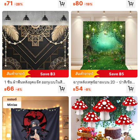
ละเมฆ, ทำจากผ้าโพลีเอสเตอร์, พิมพ์ค
71
80
น, ผ้าม่านโค้งไร้รอยยับเหมาะสำหรับซุ้
฿
-28%
฿
-19%
วามละเอียดสูง, ส่วนลดจำกัดเวลา, เหม
ส่งคืนฟรี
มงานแต่งงาน, พิธีแต่งงาน, ฉากหลังถ่
าะสำหรับงานเลี้ยงวันเกิด, สนามหญ้า,
ายภาพงานแต่งงาน, เจ้าสาว, ตกแต่งง
ตกแต่งผนังบ้าน, และการถ่ายภาพ.
มีบริการเก็บเงินปลายทาง · การชำระเงินที่ปลอดภัย · การปกป้องความเป็นส่วนตัว
านเลี้ยงวันเกิด, อุปกรณ์จัดงานแต่งงา
น, งานเลี้ยงรับปริญญา, งานหมั้น, ตกแ
ต่งเวที, ฮาโลวีน, คริสต์มาส, ตกแต่งปีใ
หม่
5.00
(1)
ดูเพิ่มเติม
คุณภาพดี
(1)
S***N
ค่าเริ่มต้น: ค่าเริ่มต้น / ไซส์: 150*100cm
Material
:
tela
.
Color
:
blanco
con
negro
.
Calidad
:
muy
buena
.
Save ฿3
Save ฿5
Observaciones
:
es
tal
cual
como
la
ped
í.
l
1 ชิ้น ผ้าพื้นหลังยุคแจ๊ส ออกแบบในสี
ฉากหลังเทพนิยายแบน 2D - ป่าสีเขียว
มีประโยชน์
(0)
ดำและสีทอง เหมาะสำหรับพื้นหลังถ่าย
ผีเสื้อ งานเลี้ยงวันเกิด โต๊ะเค้ก ตกแต่ง
66
54
฿
-4%
฿
-8%
ภาพ วันเกิด งานแต่งงาน วันครบรอบ
แบนเนอร์พื้นหลังการถ่ายภาพ
และการตกแต่งงานปาร์ตี้ตามธีม ธีมวิ
นเทจปี 1920 พร้อมลายเส้นสีทองและสี
รายละเอียดสินค้า
1.1K ผู้ติดตาม
4.93
ดำในโทนสีเบจ/เทา/ดำ
วัสดุ:
เส้นใยสังเคราะห์
1.1K ผู้ติดตาม
4.93
องค์ประกอบ:
100% เส้นใยสังเคราะห์
ดูเพิ่มเติม
1.1K ผู้ติดตาม
4.93