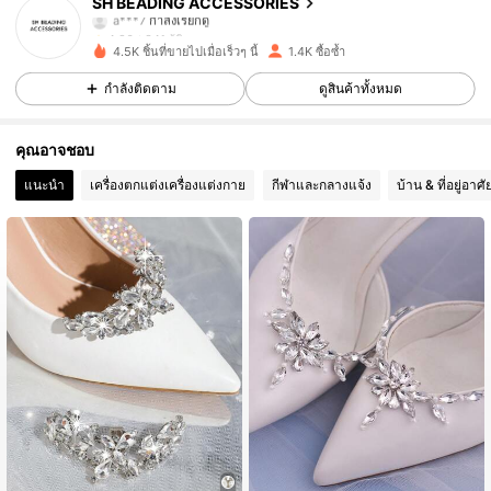
SH BEADING ACCESSORIES
a***7
กำลังเรียกดู
341 ผู้ติดตาม
4.86
4.5K ชิ้นที่ขายไปเมื่อเร็วๆ นี้
1.4K ซื้อซ้ำ
341 ผู้ติดตาม
4.86
กำลังติดตาม
ดูสินค้าทั้งหมด
341 ผู้ติดตาม
4.86
คุณอาจชอบ
แนะนำ
เครื่องตกแต่งเครื่องแต่งกาย
กีฬาและกลางแจ้ง
บ้าน & ที่อยู่อาศั
341 ผู้ติดตาม
4.86
341 ผู้ติดตาม
4.86
341 ผู้ติดตาม
4.86
341 ผู้ติดตาม
4.86
341 ผู้ติดตาม
4.86