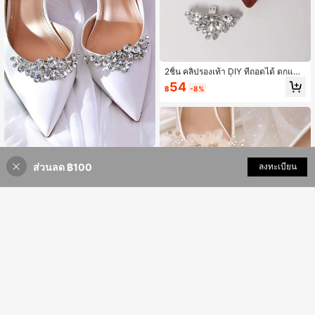
2ชิ้น คลิปรองเท้า DIY ที่ถอดได้ ตกแต่ง
ด้วยไรนสโตนแฟชั่น เหมาะสำหรับรองเ
54
฿
-8%
ท้าส้นสูง รองเท้าผ้าใบ ของขวัญ งานปา
ร์ตี้ อเนกประสงค์ เหมาะกับชุดเลือกใช้ป
ระจำวัน นักเรียน
1ชิ้น คลิปติดรองเท้าสตรีสีเงิน, คลิปติดร
ส่วนลด ฿100
เพิ่มเข้ารถเข็น
ลงทะเบียน
องเท้าพลอยเทียม, รองเท้าส้นสูง, รองเท้
9% ลดราคา!
72
฿
-9%
3 วันสุดท้าย
าแต่งงาน, อุปกรณ์เสริมรองเท้าหัวแหล
ม, คลิปติดรองเท้าแบบถอดได้, ดอกไม้
ติดรองเท้า, ของตกแต่งรองเท้า DIY, อุป
กรณ์เสริมรองเท้าสำหรับงานปาร์ตี้วันห
ยุด, ของตกแต่งรองเท้า