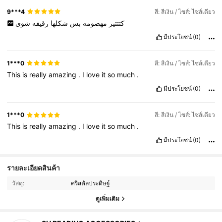
9***4
สี: สีเงิน / ไซส์: ไซส์เดียว
كتتتير
مهضومه
بس
شكلها
رقيقه
شوي
มีประโยชน์
(0)
1***0
สี: สีเงิน / ไซส์: ไซส์เดียว
This
is
really
amazing
.
I
love
it
so
much
.
มีประโยชน์
(0)
1***0
สี: สีเงิน / ไซส์: ไซส์เดียว
This
is
really
amazing
.
I
love
it
so
much
.
มีประโยชน์
(0)
341 ผู้ติดตาม
4.86
รายละเอียดสินค้า
วัสดุ:
คริสตัลประดิษฐ์
341 ผู้ติดตาม
4.86
ดูเพิ่มเติม
341 ผู้ติดตาม
4.86