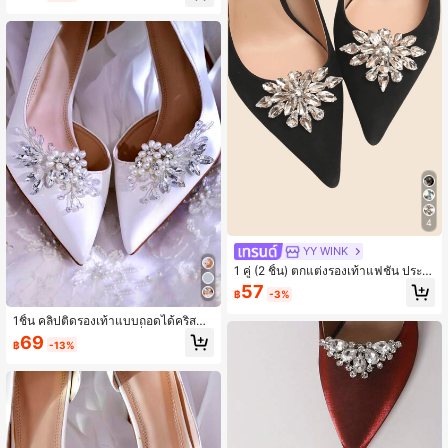
รองเท้า, คลิปติดรองเท้า
4
YY WINK
1 คู่ (2 ชิ้น) ตกแต่งรองเท้าแฟชั่น ประดั
บ พลอยเทียม กระจก โลหะสีทองขาว ด
57
฿
-3%
อกไม้ รูปสามเหลี่ยม ดาว ถอดได้ DIY
สำหรับส้นรองเท้า, รองเท้าส้นสูง, รองเท้
1ชิ้น คลิปติดรองเท้าแบบถอดได้คริสตัล
าเตารีด, รองเท้าคัชชู สีดำ/ขาว/แดง อุ
ลายดอกไม้มุกหรูหรา, เครื่องประดับรอง
69
ปกรณ์ตกแต่งรองเท้าหรูหราสำหรับฤดูใ
฿
-13%
เท้าชุดเจ้าสาวประดับพลอยเทียมสไตล์
บไม้ผลิ ฤดูร้อน
ยุโรปและอเมริกา