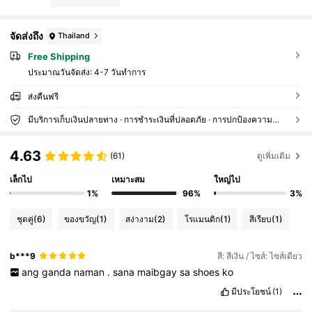
จัดส่งถึง
Thailand
Free Shipping
ประมาณวันจัดส่ง:
4-7 วันทำการ
ส่งคืนฟรี
มีบริการเก็บเงินปลายทาง · การชำระเงินที่ปลอดภัย · การปกป้องความเป็นส่วนตัว
4.63
(61)
ดูเพิ่มเติม
เล็กไป
เหมาะสม
ใหญ่ไป
1%
96%
3%
ชุดคู่
(6)
ของขวัญ
(1)
สง่างาม
(2)
โรแมนติก
(1)
สีเรียบ
(1)
b***9
สี: สีเงิน / ไซส์: ไซส์เดียว
ang
ganda
naman
.
sana
maibgay
sa
shoes
ko
มีประโยชน์
(1)