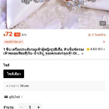
1/7
72
-9%
3 วันสุดท้าย
฿
฿79
เซลล์จำกัดเวลา
1 ชิ้น เครื่องประดับรองเท้าผู้หญิงรูปผีเสื้อ, หัวเข็มขัดรอง
4.63
(
61
)
เท้าพลอยเทียมสีเงิน-น้ำเงิน, ของตกแต่งรองเท้า DI
Y, คลิปติดรองเท้า, ถอดออกได้สำหรับรองเท้าส้นสู
ง, รองเท้าแต่งงาน, รองเท้าหัวแหลม, เครื่องประดับหรูห
ราสำหรับงานแต่งงาน, ปาร์ตี้, เดินทางไปทำงาน, ของที่
ไซส์
ระลึก
ไซส์เดียว
ความยาว
:
10 cm
คู่มือไซส์
จำนวน: