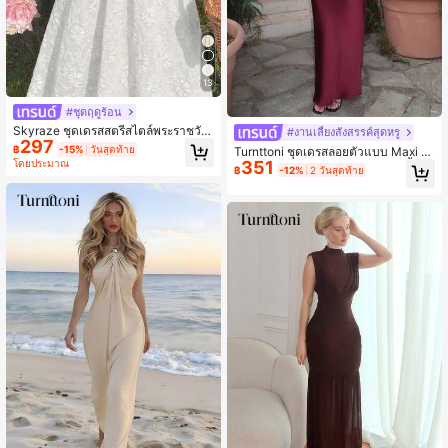
13
#ชุดฤดูร้อน
Skyraze ชุดเดรสสตรีสไตล์พระราชวัง
#งานเลี้ยงสังสรรค์สุดหรู
297
วินเทจสีแดงลาย Jacquard ชุดเดรสสต
฿
-15%
วันสุดท้าย
Turnttoni ชุดเดรสลอยตัวแบบ Maxi มี
รีฤดูร้อน ชุดเดรสเพื่อนเจ้าสาว ชุดเสื้อผ้
โดยประมาณ
351
จีบ กรอบเว้า คอวี สำหรับงานปาร์ตี้, ชุด
฿
-12%
2 วันสุดท้าย
าสำหรับกลับไปโรงเรียน
เดรสยาวเบา สำหรับวันหยุด งานปาร์ตี
วันเกิด และโอกาสเป็นทางการ