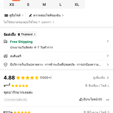
XS
S
M
L
XL
คู่มือไซส์
ตรวจสอบไซส์ของฉัน
ไม่ใช่ขนาดของคุณใช่ไหม？ บอกเรา
จัดส่งถึง
Thailand
Free Shipping
ประมาณวันจัดส่ง:
4-7 วันทำการ
ส่งคืนฟรี
มีบริการเก็บเงินปลายทาง · การชำระเงินที่ปลอดภัย · การปกป้องความเป็นส่วนตัว
4.88
(1000+)
ดูเพิ่มเติม
จ***้
สี: สีเหลือง / ไซส์: L
ชุดน่ารักมากเลยค่ะ
มีประโยชน์
(0)
จากรายการเดียวกัน
E***o
สี: สีน้ำตาล / ไซส์: S