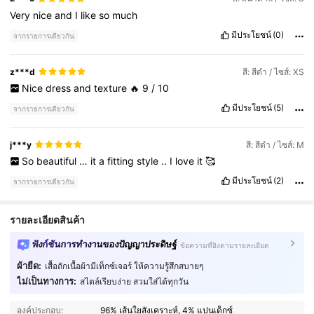
Very
nice
and
I
like
so
much
มีประโยชน์
(0)
จากรายการเดียวกัน
z***d
สี: สีดำ / ไซส์: XS
Nice
dress
and
texture
🔥
9
/
10
มีประโยชน์
(5)
จากรายการเดียวกัน
j***y
สี: สีดำ / ไซส์: M
So
beautiful
…
it
a
fitting
style
..
I
love
it
🥰
มีประโยชน์
(2)
จากรายการเดียวกัน
รายละเอียดสินค้า
ฟังก์ชันการทำงานของปัญญาประดิษฐ์
ข้อความที่อิงตามรายละเอียด
ผ้ายืด:
เสื้อถักเนื้อผ้ามีเท็กซ์เจอร์ ให้ความรู้สึกสบายๆ
ไม่เป็นทางการ:
สไตล์เรียบง่าย สวมใส่ได้ทุกวัน
24K ผู้ติดตาม
4.80
องค์ประกอบ:
96% เส้นใยสังเคราะห์, 4% แปนเด็กซ์