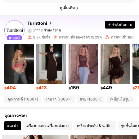
24K ผู้ติดตาม
4.80
ดูเพิ่มเติม
24K ผู้ติดตาม
4.80
Turnttoni
กำลังติดตาม
z***8
กำลังเรียกดู
24K ผู้ติดตาม
4.80
8.3K ซื้อซ้ำ
การเพิ่มขึ้นของยอดขาย 29%
การเพิ่มขึ้นของผู้
24K ผู้ติดตาม
4.80
24K ผู้ติดตาม
4.80
24K ผู้ติดตาม
4.80
404
413
159
449
2
฿
฿
฿
฿
฿
24K ผู้ติดตาม
4.80
คุณภาพดี (1000+)
เก๋มาก (1000+)
สวย (1000+)
เหมือนในรูป (700
24K ผู้ติดตาม
4.80
คุณอาจชอบ
24K ผู้ติดตาม
4.80
แนะนำ
เครื่องตกแต่งเครื่องแต่งกาย
เครื่องประดับ & นาฬิกา
ชุดชั้นในแ
24K ผู้ติดตาม
4.80