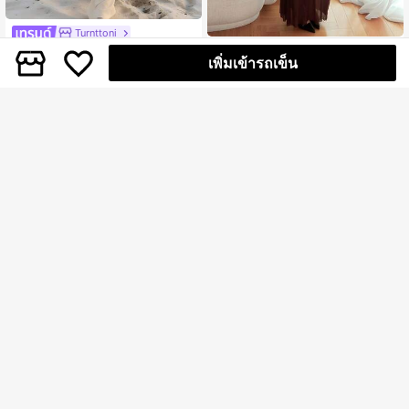
Turnttoni
Turnttoni ชุดเดรสยาวสีแชมเปญแบบเ
Turnttoni
เพิ่มเข้ารถเข็น
302
ปิดหลัง พับจีบ เรียบง่าย แบบคล้องคอ พ
Turnttoni ผ้าคลุมไหล่สีดำสง่างามชุดเ
฿
-11%
2 วันสุดท้าย
ร้อมตกแต่งลูกบอลโลหะ,เสื้อผ้าโบโฮ แ
395
ดรส Ruched โปร่งเหมาะสำหรับวันที่แ
฿
-8%
2 วันสุดท้าย
ฟชั่นผู้หญิง เสื้อผ้าสำหรับวันหยุดสำหรั
สนโรแมนติก, งานปาร์ตี้, งานสังสรรค์ที่
บผู้หญิง หรูหรา
เป็นทางการ, ชุดเพื่อนเจ้าสาว, ชุดฤดูร้อ
นของผู้หญิง, ชุดน้ำชา, ปีใหม่, วันวาเล
นไทน์, ชุดมินิวันเกิด, ชุดดำ
#ฮอลิเดย์แกลม
Turnttoni เดรสผู้หญิงผ้าตาข่ายเปิดหลั
Turnttoni
351
งผูกเชือก สไตล์หรูหราโรแมนติกเซ็กซี่
Turnttoni ชุดเดรสสายสปาเก็ตตี้สีเหลือ
฿
-12%
2 วันสุดท้าย