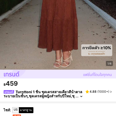
1/6
459
฿
Turnttoni 1 ชิ้น ชุดเดรสสายเดี่ยวสีน้ำตาล
4.88
(
1000+
)
ระบายเป็นชั้นๆ,ชุดเดรสผู้หญิงสำหรับปีใหม่,ชุ
ดเดรสผู้หญิงหรูหรา,ชุดเดรสแฟนซี,ชุดเดรสผู้
หญิงเบา,ชุดเดรสสำหรับงานพรอม,ชุดเทศกาลสำห
รับผู้หญิง,ชุดเดรสฤดูร้อนสำหรับงานปาร์ตี้ของผู้หญิ
US
ไซส์
:
มาตรฐาน
ง
10 left