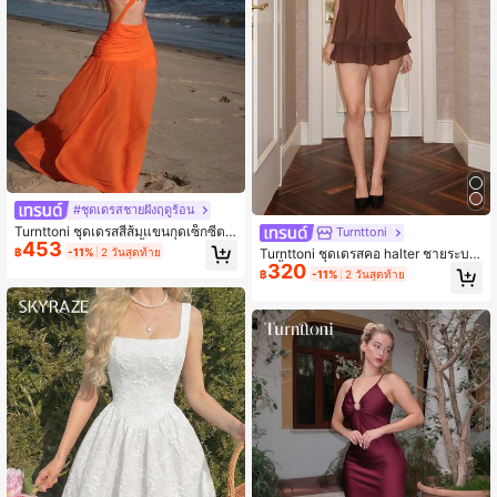
#ชุดเดรสชายฝั่งฤดูร้อน
Turnttoni ชุดเดรสสีส้มแขนกุดเซ็กซี่ตก
Turnttoni
453
แต่งวงแหวนกลมจีบสีพื้นแบบกลวงสำห
฿
-11%
2 วันสุดท้าย
Turnttoni ชุดเดรสคอ halter ชายระบา
รับงานปาร์ตี้หรูหรา
320
ยสีพื้นลำลองสำหรับผู้หญิง, ฤดูร้อน
฿
-11%
2 วันสุดท้าย