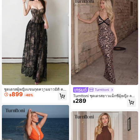
ชุดเดรสผู้หญิงแขนกุดความยาวมิดิ คอเ
Turnttoni
899
สื้อแบบไร้สาย ดีไซน์ตัวเสื้อลูกไม้ประณี
฿
-40%
Turnttoni ชุดเดรสยาวแม็กซี่ผู้หญิง ลา
ต ผ้าคลุมโปร่งแสงพลิ้วไหว เหมาะสำห
289
ยเสือดาว แต่งลูกไม้ สไตล์เซ็กซี่ Y2K แ
฿
รับงานตอนเย็น
นวแม่มด สำหรับฤดูใบไม้ร่วง ฤดูหนาว
ฮาโลวีน ใส่ไปออฟฟิศ เดทไนท์ ปาร์ตี้ ง
านพรอม และกึ่งฤดูร้อน