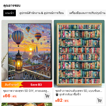
คุณอาจชอบ
281 ผู้ติดตาม
4.87
แนะนำ
อุปกรณ์สำนักงาน & อุปกรณ์การเรียน
เครื่องมือและการปรับปรุงบ้าน
281 ผู้ติดตาม
4.87
281 ผู้ติดตาม
4.87
Save ฿3
ชุดภาพวาดเพชร 5D DIY, ลายบอลลูนล
ชุดทำภาพประดับเพชร 5D, แบบชั้นหนั
มร้อน, ระดับเริ่มต้น 5D งานฝีมือโมเสก
งสือย้อนยุค, ผ้าใบแบบเจาะเต็ม, งานศิ
ลูกค้ากลับมาซื้อซ้ำ!
66
฿
-4%
คริสตัลปักเพชรทรงกลมเต็มรูปแบบ, รว
ลปะ DIY, เหมาะสำหรับตกแต่งบ้านและ
82
มชุดเครื่องมือ, เหมาะสำหรับตกแต่งผนั
ของขวัญ
฿
-8%
งบ้าน, ของขวัญวันขอบคุณพระเจ้าคริส