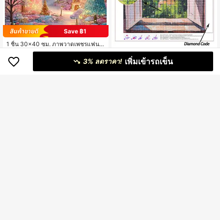
Save ฿1
1 ชิ้น 30x40 ซม. ภาพวาดเพชรแฟนต
าซีคืนฤดูหนาว ป่าสีสันสดใส ต้นไม้สีสัน
58
5D DIY ภาพวาดเพชร วิวหน้าต่างมองเ
฿
-2%
เมืองเทพนิยาย แสงดาว ฉากหิมะ ลวดล
เพิ่มเข้ารถเข็น
ห็นทะเลสาบ ภูเขา และทิวทัศน์เมือง ชุด
3% ลดราคา!
66
ายไม่มีกรอบ ศิลปะเพชรสำหรับผู้ใหญ่ ต
฿
-4%
ศิลปะเพชร ภาพวาดหมู่บ้านริมทะเลสา
กแต่งบ้าน | ของขวัญเซอร์ไพรส์วันหยุ
บ ภาพวาดเพชรผ่อนคลาย เหมาะสำหรั
ด/วันเกิด DIY ง่ายสำหรับผู้เริ่มต้น
บผู้ใหญ่ ศิลปะผนังทำด้วยมือ DIY สนุกกั
บการลงมือทำ
ชุดภาพวาดเพชร 5D DIY ทิวทัศน์ชนบ