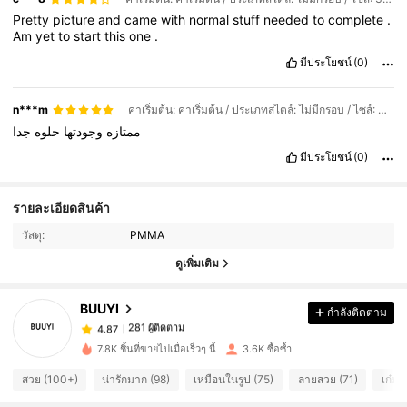
Pretty
picture
and
came
with
normal
stuff
needed
to
complete
.
Am
yet
to
start
this
one
.
มีประโยชน์
(0)
n***m
ค่าเริ่มต้น: ค่าเริ่มต้น / ประเภทสไตล์: ไม่มีกรอบ / ไซส์: 40*50
ممتازه
وجودتها
حلوه
جدا
มีประโยชน์
(0)
รายละเอียดสินค้า
281 ผู้ติดตาม
4.87
281 ผู้ติดตาม
วัสดุ:
PMMA
4.87
ดูเพิ่มเติม
281 ผู้ติดตาม
4.87
281 ผู้ติดตาม
4.87
BUUYI
กำลังติดตาม
281 ผู้ติดตาม
4.87
g***1
ตาม
1 วันที่ผ่านมา
281 ผู้ติดตาม
7.8K ชิ้นที่ขายไปเมื่อเร็วๆ นี้
3.6K ซื้อซ้ำ
4.87
281 ผู้ติดตาม
4.87
สวย (100+)
น่ารักมาก (98)
เหมือนในรูป (75)
ลายสวย (71)
เก๋มา
281 ผู้ติดตาม
4.87