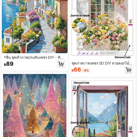
1ชิ้น ชุดทำภาพประดับเพชร DIY - ทิวทั
ศน์เมือง ตกแต่งบ้านพักอาศัย 11.8*15.
89
ชุดภาพวาดเพชร 5D DIY ลายดอกไม้สี
฿
7 นิ้ว, ทำเต็มตัว
สันสดใรรอบหน้าต่างสีขาว ตกแต่งผนัง
66
฿
-4%
หน้าต่างลายดอกไม้สดชื่น ภาพวาดเพช
รผ่อนคลายสำหรับผู้ใหญ่ ศิลปะผนังทำมื
อ DIY สนุกกับการสร้างสรรค์งานฝีมือ