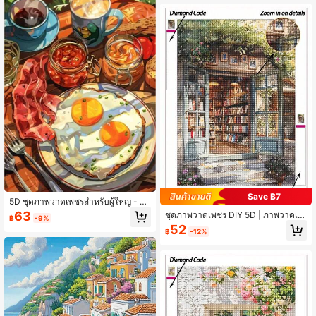
ต์มาสสำหรับครอบครัวและเพื่อน
Save ฿7
5D ชุดภาพวาดเพชรสำหรับผู้ใหญ่ - ลา
ยอาหารวันขอบคุณพระเจ้า เพชรกลม โ
63
ชุดภาพวาดเพชร DIY 5D | ภาพวาดเพ
฿
-9%
มเสกศิลปะ, ของตกแต่งผนังไร้กรอบ เห
ชรทิวทัศน์ร้านหนังสือชนบทฤดูใบไม้ร่ว
52
มาะสำหรับห้องนั่งเล่นและห้องนอน, ขน
฿
-12%
ง.ภาพศิลปะเพชร HD, ภาพวาดตกแต่ง
าด 11.8X15.8 นิ้ว
ทำด้วยมือ, ชุดงานฝีมือโมเสกเพชรเต็ม,
แบบฝึกหัดสำหรับทักษะ DIY และสมาธิ.