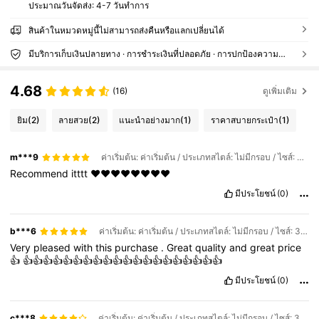
ประมาณวันจัดส่ง:
4-7 วันทำการ
สินค้าในหมวดหมู่นี้ไม่สามารถส่งคืนหรือแลกเปลี่ยนได้
มีบริการเก็บเงินปลายทาง · การชำระเงินที่ปลอดภัย · การปกป้องความเป็นส่วนตัว
4.68
(16)
ดูเพิ่มเติม
ยิม
(2)
ลายสวย
(2)
แนะนำอย่างมาก
(1)
ราคาสบายกระเป๋า
(1)
m***9
ค่าเริ่มต้น: ค่าเริ่มต้น / ประเภทสไตล์: ไม่มีกรอบ / ไซส์: 20*30
Recommend
itttt
♥️♥️♥️♥️♥️♥️♥️♥️
มีประโยชน์
(0)
b***6
ค่าเริ่มต้น: ค่าเริ่มต้น / ประเภทสไตล์: ไม่มีกรอบ / ไซส์: 30*40
Very
pleased
with
this
purchase
.
Great
quality
and
great
price
👍
👍👍👍👍👍👍👍👍👍👍👍👍👍👍👍👍👍👍👍👍
มีประโยชน์
(0)
c***8
ค่าเริ่มต้น: ค่าเริ่มต้น / ประเภทสไตล์: ไม่มีกรอบ / ไซส์: 30*40