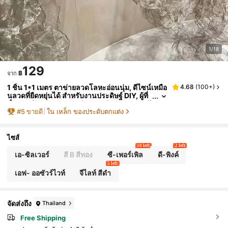
1/18
129
฿
จาก
1 ชิ้น 1*1 เมตร ตาข่ายลวดโลหะอ่อนนุ่ม, ดีไซน์เหมือ
4.68
(
100+
)
นลวดที่ยืดหยุ่นได้ สำหรับงานประดิษฐ์ DIY, ผู้ที่
ชื่นชอบศิลปะ, ของตกแต่งงานแต่งงาน, ฉากหลั
#
5
ขายดี
ใน เหล็ก ของประดับตกแต่ง
งงานปาร์ตี้, การจัดดอกไม้และการจัดฉาก - ผิวโลหะ
ที่สวยงามสำหรับกิจกรรมในร่ม/กลางแจ้ง
ไซส์
10 left
2 left
เอ-ซิลเวอร์
สี B สีทอง
ซี-เพอร์เพิล
ดี-พิงค์
5 left
เอฟ- ออซัวร์ไวท์
จีไลท์ สีดำ
จัดส่งถึง
Thailand
Free Shipping