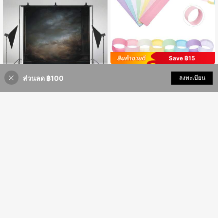
Save ฿15
แถบโซ่กระดาษพร้อมเทปสองด้าน, โซ่ก
ส่วนลด ฿100
เพิ่มเข้ารถเข็น
ระดาษ DIY, สายรุ้งตกแต่งงานปาร์ตี้,
ลงทะเบียน
104
฿
-13%
2 วันสุดท้าย
สำหรับงานวันเกิด, งานแต่งงาน, คาร์นิ
Save ฿16
วัล, งานมาสเคอเรด, งานแต่งงาน, ตกแ
ต่งบ้าน DIY, ตกแต่งงานปาร์ตี้ธีมสีสัน
ฉากหลังการถ่ายภาพแอบสแตรกสีดำ,
ฉากหลังการถ่ายภาพบุคคลสำหรับตกแ
ลูกค้ากลับมาซื้อซ้ำ!
ต่ง, พร็อพสำหรับบูธถ่ายภาพ, ฉากหลังก
183
ารถ่ายภาพบุคคล, ไวนิล
฿
-8%
2 วันสุดท้าย