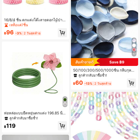
16/8/4 ชิ้น ตกแต่งโต๊ะลายดอกไม้ป่าแ
ละรังผึ้ง - เหมาะสำหรับงานปาร์ตี้ฤดูใบ
เหลือแค่7ชิ้น
ไม้ผลิ, งานปาร์ตี้วันเกิด, งานธีมดอกไม้,
96
งานเปิดเผยเพศ, ปิกนิก, งานแต่งงาน, ง
฿
-3%
2 วันสุดท้าย
านธีมต่างๆ, วันครบรอบ และงานปาร์ตี้
สละโสด
17
Save ฿9
50/100/300/500/1000ชิ้น กลีบกุหลา
บผ้าไหม, กลีบดอกไม้งานแต่งงาน, กลีบ
ลูกค้ากลับมาซื้อซ้ำ!
สีฟ้าผสม, กลีบกุหลาบประดิษฐ์, ตะกร้า
60
ขอแต่งงาน, ทางเดิน, งานเลี้ยงสละโสด,
฿
-13%
2 วันสุดท้าย
ของตกแต่งโต๊ะ
ท่อหล่อแบบยืดหยุ่นตกแต่ง 196.85 นิ้ว
ท่อคอมโพสิต PVC-อลูมิเนียม เหมาะสำ
ลูกค้ากลับมาซื้อซ้ำ!
หรับการตกแต่งงานปาร์ตี้ DIY สามารถ
119
ขึ้นรูปเป็นรูปทรงต่างๆ ได้ เหมาะสำหรับ
฿
ใช้เป็นท่อรองรับดอกไม้ประดิษฐ์ขนาดใ
หญ่