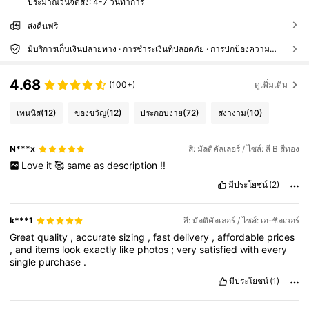
ประมาณวันจัดส่ง:
4-7 วันทำการ
ส่งคืนฟรี
มีบริการเก็บเงินปลายทาง · การชำระเงินที่ปลอดภัย · การปกป้องความเป็นส่วนตัว
4.68
(100+)
ดูเพิ่มเติม
เทนนิส
(12)
ของขวัญ
(12)
ประกอบง่าย
(72)
สง่างาม
(10)
N***x
สี: มัลติคัลเลอร์ / ไซส์: สี B สีทอง
Love
it
🥰
same
as
description
!!
มีประโยชน์
(2)
k***1
สี: มัลติคัลเลอร์ / ไซส์: เอ-ซิลเวอร์
Great
quality
,
accurate
sizing
,
fast
delivery
,
affordable
prices
,
and
items
look
exactly
like
photos
;
very
satisfied
with
every
single
purchase
.
มีประโยชน์
(1)