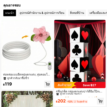
คุณอาจชอบ
2.2K ผู้ติดตาม
4.91
แนะนำ
อุปกรณ์สำนักงาน & อุปกรณ์การเรียน
สิ่งทอที่บ้าน
เครื่องมือและ
2.2K ผู้ติดตาม
4.91
2.2K ผู้ติดตาม
4.91
2.2K ผู้ติดตาม
4.91
2.2K ผู้ติดตาม
4.91
2.2K ผู้ติดตาม
4.91
ท่อหล่อแบบยืดหยุ่นตกแต่ง, ท่อคอมโพ
สิต PVC-อลูมิเนียม 196.85 นิ้ว, เหมาะ
ลูกค้ากลับมาซื้อซ้ำ!
สำหรับการตกแต่งปาร์ตี้ DIY, สามารถ
119
ขึ้นรูปเป็นรูปทรงต่างๆ ได้, เหมาะสำหรั
฿
Save ฿27
#7 ขายดี
ใน กระดาษ ฉากหลังปาร์ตี้
บเป็นท่อรองรับดอกไม้ประดิษฐ์ขนาดให
ลูกค้ากลับมาซื้อซ้ำ!
ญ่
4ชิ้น/เซ็ต กล่องตกแต่งปาร์ตี้ธีมโป๊กเกอ
ร์, กล่องปาร์ตี้โป๊กเกอร์, ของตกแต่งฉาก
#7 ขายดี
#7 ขายดี
ใน กระดาษ ฉากหลังปาร์ตี้
ใน กระดาษ ฉากหลังปาร์ตี้
หลังงานวันเกิด, ของตกแต่งลูกบอล, อุป
ลูกค้ากลับมาซื้อซ้ำ!
ลูกค้ากลับมาซื้อซ้ำ!
202
กรณ์ประกอบฉากถ่ายภาพ, กล่องของข
฿
-12%
2 วันสุดท้าย
#7 ขายดี
ใน กระดาษ ฉากหลังปาร์ตี้
วัญปาร์ตี้, อุปกรณ์บรรจุภัณฑ์ของขวัญ,