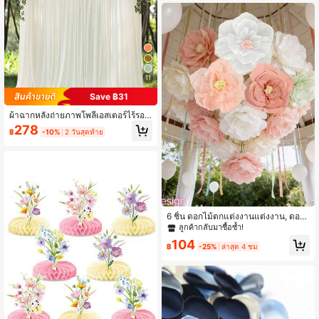
ลูกค้ากลับมาซื้อซ้ำ!
กล่องขนม, ของตกแต่งกลางโต๊ะ, เครื่อง
ประดับเดสก์ท็อป, ของชำร่วยงานปาร์ตี้
11
Save ฿31
ผ้าฉากหลังถ่ายภาพโพลีเอสเตอร์ไร้รอย
ยับ ขนาด 5 ฟุต X 7 ฟุต/8 ฟุต/10 ฟุต เ
278
฿
-10%
2 วันสุดท้าย
หมาะสำหรับงานปาร์ตี้ งานแต่งงาน วัน
เกิด และโอกาสอื่นๆ สวยงาม
6 ชิ้น ดอกไม้ตกแต่งงานแต่งงาน, ดอกไ
ม้กระดาษเทียมสีขาว/ชมพูขนาด 7.87
ลูกค้ากลับมาซื้อซ้ำ!
นิ้ว, ตกแต่งฉากหลังงานแต่งงาน, ดอกไ
104
ม้กระดาษตกแต่ง DIY, ตกแต่งงานปาร์
฿
-25%
ล่าสุด 4 ชม
ตี้นอกสถานที่, เหมาะสำหรับตกแต่งงาน
แต่งงาน, ตกแต่งแขวนเพดาน, ตกแต่ง
งานปาร์ตี้ DIY