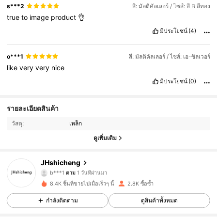
s***2
สี: มัลติคัลเลอร์ / ไซส์: สี B สีทอง
true
to
image
product
👌
มีประโยชน์
(4)
o***1
สี: มัลติคัลเลอร์ / ไซส์: เอ-ซิลเวอร์
like
very
very
nice
มีประโยชน์
(0)
รายละเอียดสินค้า
2.2K ผู้ติดตาม
4.91
วัสดุ:
เหล็ก
2.2K ผู้ติดตาม
4.91
ดูเพิ่มเติม
2.2K ผู้ติดตาม
4.91
JHshicheng
b***1
ตาม
1 วันที่ผ่านมา
2.2K ผู้ติดตาม
4.91
8.4K ชิ้นที่ขายไปเมื่อเร็วๆ นี้
2.8K ซื้อซ้ำ
กำลังติดตาม
ดูสินค้าทั้งหมด
2.2K ผู้ติดตาม
4.91