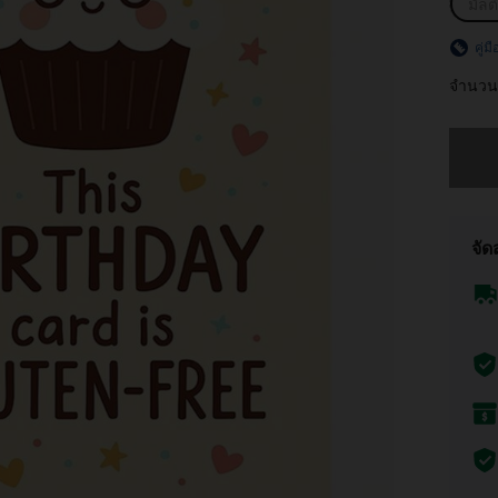
มัลต
คู่ม
จำนวน
ขออภัย 
จัด