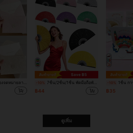
Save ฿5
 การ์ดเชิญ, การ์ดข้อความอวยพรวินเทจสีชมพู, จดหมายเขียนด้วยมือ, ชุดซองจดหมายรัก, ชุดซองจดหมายและเครื่องเขียนสีเบจ, การ์ดเชิญจดหมายเขียนด้วยมือแบบโรแมนติก
7ชิ้น/2ชิ้น/1ชิ้น พัดมือถือพับได้ขนาดใหญ่พิเศษมีกลิตเตอร์, พัดเต้นรำ, พัดเรฟผ้าคุณภาพสูงมีกลิตเตอร์, พัดตบผ้าไนลอนสีดำ, พัดมือถือพับได้สำหรับงานฝีมือ, เหมาะสำหรับใช้กับพื้น, ของตกแต่งให้ความเย็น, ไนท์คลับ, บาร์ทางเลือก, ปาร์ตี้ดิสโก้, ชุดสายรุ้ง, เครื่องประดับตกแต่งบ้าน, ของขวัญสำหรับผู้รักการเต้นทั้งชายและหญิง, เหมาะสำหรับของตกแต่งบ้านวันวาเลนไทน์, ของขวัญสำหรับงานปาร์ตี้ (มี 7 สีให้เลือก)
1ชิ้น การ์ดอวยพรวันเกิด 3D ลายลูกโป่ง, เค้ก และม้าหมุน, มีการ์
-10%
-10%
฿44
฿35
ดูเพิ่ม