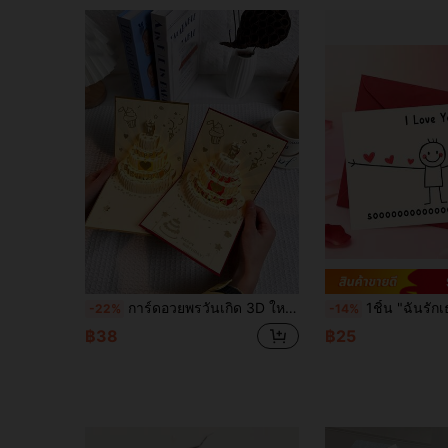
การ์ดอวยพรวันเกิด 3D ใหม่ปี 2026 ของขวัญที่สมบูรณ์แบบสำหรับเพื่อน การ์ดอวยพรวันเกิด 3D สีสันสดใส ดีไซน์เค้กและเทียน การ์ดวันเกิดมินิมอล ของขวัญปาร์ตี้วันเกิดพรีเมียมสร้างสรรค์แบบพับได้ ของขวัญที่ส่งถึงมือฉัน ตกแต่งงานรับปริญญา ของขวัญ อุปกรณ์ปาร์ตี้วันเกิดอายุ 18 ปี ของขวัญขอบคุณครู ของขวัญครูที่ดีที่สุด
1ชิ้น "ฉันรักเธอมาก!" การ์ดรูปหัวใจมินิมอล, ดีไซน์หัวใจสีเบจแดงพร้อมรอยยิ้ม, ของขวัญกระดาษน้ำหนักเบาเหมาะสำหรับวันค
-22%
-14%
฿38
฿25