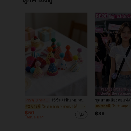
15ชิ้น/1ชิ้น หมวกปาร์ตี้ขนาดเล็กสีสันสดใส ตกแต่งการ์ตูนน่ารัก เหมาะสำหรับขนมวันเกิดขนาดเล็ก ตกแต่งการอบขนม งานฉลองวันหยุด งานปาร์ตี้ธีม ตกแต่งงานวันเกิด ของขวัญวันวาเลนไทน์
-15%
3 วันสุดท้าย
#5 ขายดี
ใน กระดาษ หมวกปาร์ตี้
#2 ขายดี
฿50
฿39
โดยประมาณ