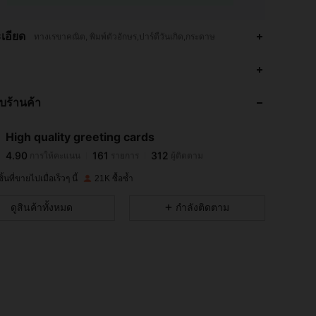
เอียด
ทางเรขาคณิต, พิมพ์ตัวอักษร,ปาร์ตี้วันเกิด,กระดาษ
4.90
161
312
กับร้านค้า
4.90
161
312
High quality greeting cards
4.90
161
312
การให้คะแนน
รายการ
ผู้ติดตาม
c***c
จ่าย
1 วันที่ผ่านมา
้นที่ขายไปเมื่อเร็วๆ นี้
21K ซื้อซ้ำ
4.90
161
312
ดูสินค้าทั้งหมด
กำลังติดตาม
4.90
161
312
4.90
161
312
4.90
161
312