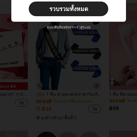
ผู้ใช้ใหม่
รวบรวมทั้งหมด
22
คูปองสินค้า
%OFF
คำสั่งซื้อ ฿2,534+
จำกัดเวลา
คูปองยืนยันหลังจากเข้าสู่ระบบ
Save ฿4
รบรอบแต่งงานของภรรยา/สามี, วันวาเลนไทน์, การ์ดเปล่าที่สามารถเขียนด้วยลายมือสำหรับปู่ย่าตายาย, คู่รัก, พ่อแม่
1 ชิ้น สายสะพายราชาวันเกิด ฉลองวันเกิดของคุณอย่างมีสไตล์ด้วยสายสะพายผ้าซาตินสีดำและสีน้ำเงินสำหรับผู้ชายและเด็กชาย - เหมาะสำหรับวันเกิดครบรอบ 18, 20, 30, 40, 50 และ 60 ปี - เพิ่มความหรูหราให้กับตกแต่งงานปาร์ตี้ อุปกรณ์ปาร์ตี้ ริบบิ้น,คริสต์มาส
-8%
ใน หม
#4 ขายดี
ใน งานปาร์ตี้แต่งงาน หมวกปาร์ตี้
#6 ขายดี
฿59
฿36
ลูกค้ากลับมาซื้อซ้ำ!