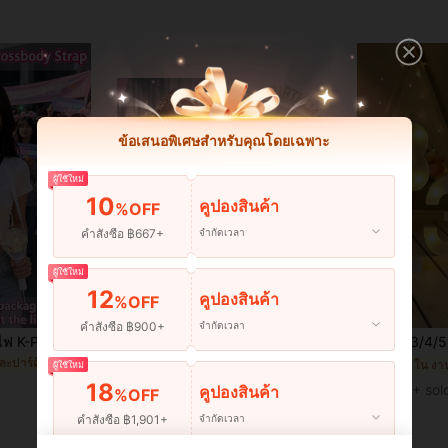
ข้อเสนอพิเศษสำหรับคุณโดยเฉพาะ
ผู้ใช้ใหม่
10
คูปองสินค้า
%OFF
คำสั่งซื้อ ฿667+
จำกัดเวลา
ผู้ใช้ใหม่
12
คูปองสินค้า
%OFF
คำสั่งซื้อ ฿900+
จำกัดเวลา
ชุดสายคล้องคอแท่งไฟ K-POP สายคล้องคอปรับได้พกพาได้ เหมาะสำหรับด้ามจับแท่งไฟทุกขนาด ออกแบบมาสำหรับงานรวมตัวแฟน K-POP เกม และกิจกรรม เหมาะสำหรับงานรวมตัวครอบครัวและเพื่อน งานฉลองปีใหม่ และคริสต์มาส โปรดทราบ: ไม่รวมแท่งไฟ 1/2 ชิ้น
1 ชุด สายสะพายและที่คาดศีรษะสุขสันต์วันเกิดสำหรับทุกเพศ, สายสะพายตกแต่งวันเกิด, เหมาะสำหรับตกแต่งงานวันเกิด ของขวัญสำหรับทุกวัย
1/3/4/5 ชิ้น ไฟ LED ตัวเลข (6.3"/8.27") - สีข
-3%
-10%
ใน วันหยุดและปาร์ตี้ เครื่องประดับปาร์ตี้อื่น ๆ
ใน ปาร์ตี้ครบรอบ หมวกปาร์ตี้
#2 ขายดี
#1 ขายดี
ผู้ใช้ใหม่
18
฿38
฿53
70+ sol
คูปองสินค้า
%OFF
คำสั่งซื้อ ฿1,901+
จำกัดเวลา