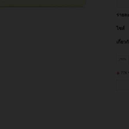
รายละ
ไซส์
เกี่ยว
77K ชิ