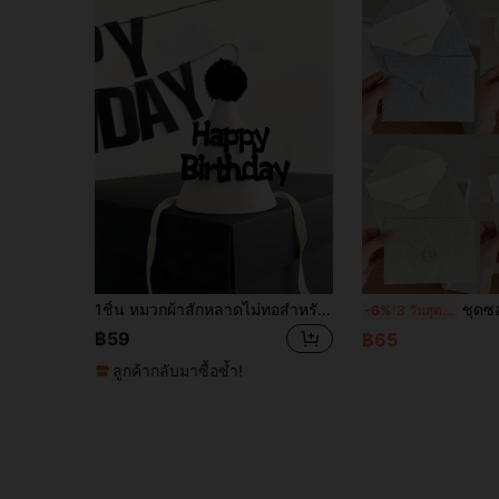
1ชิ้น หมวกผ้าสักหลาดไม่ทอสำหรับวันเกิดปีแรกของเด็ก สำหรับตกแต่งงานวันเกิดของพ่อแม่และเด็กผู้หญิง
ชุดซองจดหมายลายพื้นผิวสีฟ้าหม่น 4/5/15 ชุด, การ์ดเชิญงานแต่งงาน,
-6%
3 วันสุดท้าย
฿59
฿65
ลูกค้ากลับมาซื้อซ้ำ!