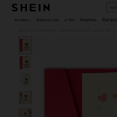
กระโ
Use up 
หมวดหมู่
พิเศษเฉพาะคุณ
มาใหม่
ดีลสุดพิเศษ
เสื้อผ้าผู้ห
หน้าแรก
บ้าน & ที่อยู่อาศัย
วัสดุกิจกรรมและปาร์ตี้
อุปกรณ์ปาร์ตี้
กา
/
/
/
/