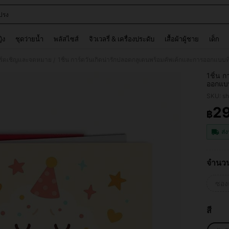
ปรง
and down arrow keys to navigate search การค้นหาล่าสุด and ค้นหา. Press Enter to
ญิง
ชุดว่ายน้ำ
พลัสไซส์
จิวเวลรี่ & เครื่องประดับ
เสื้อผ้าผู้ชาย
เด็ก
ร์ดเชิญและจดหมาย
/
1ชิ้น 
ออกแบบท
ลูกปา,
SKU: s
สำหรับ
ความตระ
2
฿
PR
คำถามส
ขี้เล่
ส่ง
ชุดกันเ
จำนว
ซอง
สี