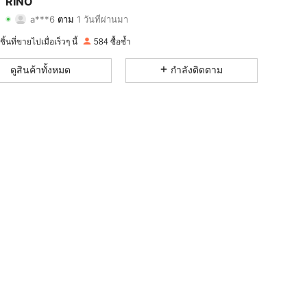
RINO
a***6
ตาม
1 วันที่ผ่านมา
4.94
1
178
การให้คะแนน
รายการ
ผู้ติดตาม
4.94
1
178
ิ้นที่ขายไปเมื่อเร็วๆ นี้
584 ซื้อซ้ำ
4.94
1
178
ดูสินค้าทั้งหมด
กำลังติดตาม
4.94
1
178
4.94
1
178
4.94
1
178