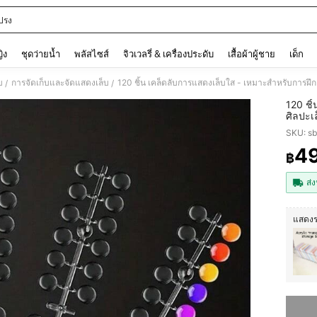
ปรง
and down arrow keys to navigate search การค้นหาล่าสุด and ค้นหา. Press Enter to
ญิง
ชุดว่ายน้ำ
พลัสไซส์
จิวเวลรี่ & เครื่องประดับ
เสื้อผ้าผู้ชาย
เด็ก
บ
การจัดเก็บและจัดแสดงเล็บ
120 ชิ้น เคล็ดลับการแสดงเล็บใส - เหมาะสำหรับการฝึ
/
/
120 ชิ
ศิลปะเ
SKU: s
4
฿
PR
ส่ง
แสดงร
ขออภัย 