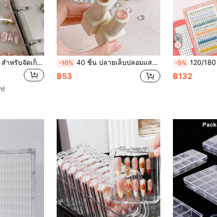
อัลบั้มเก็บผลงานเล็บ สำหรับจัดเก็บและแสดงผลงาน พร้อมแผ่นสไตล์เล็บ และหกหน้าด้านในสำหรับจับคู่
40 ชิ้น ปลายเล็บปลอมแสดงสีตารางแสดงเล็บพร้อมสติกเกอร์กาว แผนภูมิแสดงเล็บใส การฝึกอบรมเล็บ การฝึกซ้อม Swatches Dots ชั้นวางแสดงเล็บสำหรับร้านเสริมสวย อุปกรณ์ทำเล็บ เครื่องมือทำเล็บสำหรับเล็บกด
120/180 สี หนังสือแสดงยาทาเล็บแม่เหล็ก, จานสีแบบถอดได้, อัล
-10%
-5%
฿53
฿132
ำ!