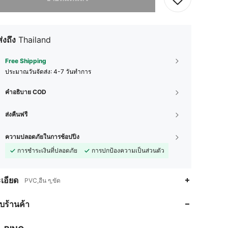
ส่งถึง
Thailand
Free Shipping
ประมาณวันจัดส่ง:
4-7 วันทำการ
คำอธิบาย COD
ส่งคืนฟรี
ความปลอดภัยในการช้อปปิ้ง
การชำระเงินที่ปลอดภัย
การปกป้องความเป็นส่วนตัว
เอียด
PVC,อื่น ๆ,ขัด
4.94
1
178
4.94
1
178
กับร้านค้า
4.94
1
178
4.94
1
178