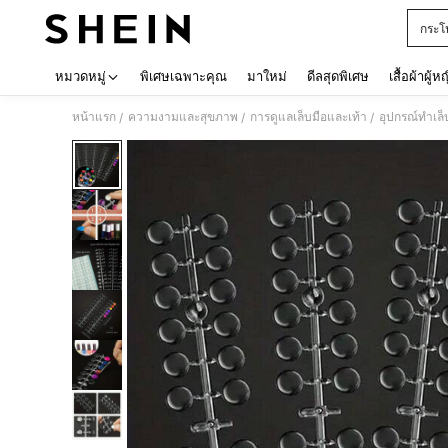
กระโ
Use up 
หมวดหมู่
พิเศษเฉพาะคุณ
มาใหม่
ดีลสุดพิเศษ
เสื้อผ้าผู้ห
หน้าแรก
ความงามและสุขภาพ
การดูแลเล็บมือและเท้า
อุปกรณ์ทำเล็
/
/
/