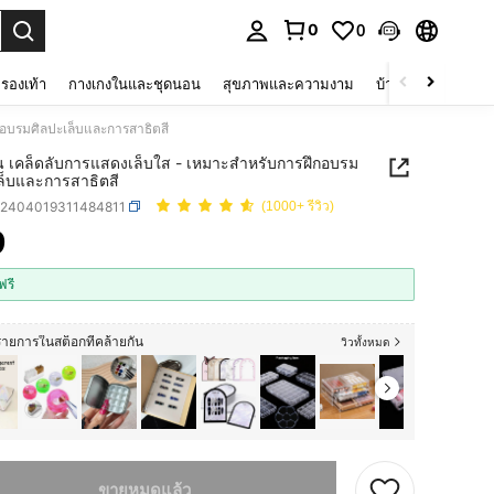
0
0
 select.
รองเท้า
กางเกงในและชุดนอน
สุขภาพและความงาม
บ้านและที่อยู่อาศัย
กอบรมศิลปะเล็บและการสาธิตสี
้น เคล็ดลับการแสดงเล็บใส - เหมาะสำหรับการฝึกอบรม
ล็บและการสาธิตสี
b2404019311484811
(1000+ รีวิว)
9
ICE AND AVAILABILITY
ฟรี
ายการในสต็อกที่คล้ายกัน
วิวทั้งหมด
ผลิตภัณฑ์นี้ขายหมดแล้ว
ขายหมดแล้ว