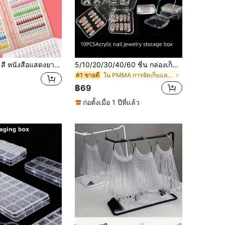
บั้มแสดงการ์ดสีวัสดุ PU คุณภาพสูง, มาพร้อมกับหัวสีแม่เหล็ก 120/180 หัว และฉลากหมายเลข 1 อัน, เหมาะสำหรับออกแบบเล็บ
5/10/20/30/40/60 ชิ้น กล่องเก็บอุปกรณ์ศิลปะเล็บสี่เหลี่ยมใส สีชมพู ดำ ขาว วัสดุอะคริลิก สามารถเก็บอุปกรณ์ศิลปะเล็บ ต่างหู กำไล บัตร ฯลฯ กล่องเก็บแสดงใสระดับสูง กล่องพกพา กล่องบรรจุอุปกรณ์ศิลปะเล็บ เหมาะสำหรับผู้ชื่นชอบอุปกรณ์ศิลปะเล็บ ในหลายสถานการณ์ ตัวจัดระเบียบ
ใน PMMA การจัดเก็บและจัดแสดงงานศิลปะเล็บ
#1 ขายดี
฿69
ก่อตั้งเมื่อ 1 ปีที่แล้ว