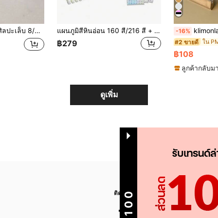
เก็บเล็บอะคริลิก เหมาะสำหรับเจ้าของร้านเล็บ ผู้ชื่นชอบการทำเล็บ DIY และผู้สร้างเนื้อหา
แผนภูมิสีหินอ่อน 160 สี/216 สี + สมุดแสดงปลายเล็บ 240 ชิ้น, อัลบั้มเก็บยาทาเล็บ, แคตตาล็อกการออกแบบเล็บ, รวมเครื่องมือทำเล็บ 240 ชิ้น สมุดแสดงลายเล็บลายหินอ่อน เหมาะสำหรับช่างทำเล็บ, ร้านเสริมสวย และใช้ในบ้าน, เป็นที่จัดระเบียบยาทาเล็บเจล, การออกแบบหินอ่อนสีขาวสำหรับคู่มืออ้างอิงการทำเล็บ แผนภูมิสีทาเล็บ 160 สี, กระดานแสดงตัวอย่างเจลทาเล็บ, การ์ดสีจานสี 160 สี, อัลบั้มการ์ดสี 240 สี
klimonla บอร์ดแสดงสีทาเล็บอะคร
-16%
#2 ขายดี
฿279
฿108
ลูกค้ากลับมา
ดูเพิ่ม
ติดตามเรา