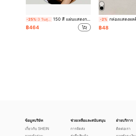
150 สี แผ่นแสดงกรอบศิลปะเล็บที่ถอดออกได้ สมุดสีเล็บพร้อมปลายเล็บสีขาวที่เปลี่ยนได้ สมุดแสดงสีทาเล็บ สมุดเก็บและแสดงสีเล็บสำหรับร้านทำเล็บ สมุดการ์ดหลายสี
กล่องแสดงผลศิลปะเล็บ 8/5/3/1 ชิ้น กล่องเก็บเล็บแบบพกพาและสวมใส่ได้ กล่องเก็บเล็บพร้อมฝาครอบใสกันฝุ่น กล่อง
-25%
3 วันสุดท้าย
-2%
฿464
฿48
ข้อมูลบริษัท
ช่วยเหลือและสนับสนุน
ฝ่ายบริการ
เกี่ยวกับ SHEIN
การจัดส่ง
ติดต่อเรา