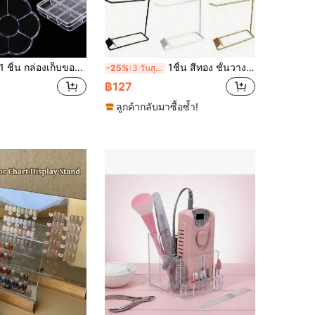
ชิ้น กล่องเก็บของพลาสติกใส - ตัวเลือก 6, 7, 12 หรือ 24 ช่อง - กล่อง/ภาชนะเก็บเพชรเทียมสำหรับศิลปะเล็บ - เหมาะสำหรับเก็บกลิตเตอร์ศิลปะเล็บ, เพชรเทียม, ต่างหู, ลูกปัดเครื่องประดับ และอุปกรณ์ขนาดเล็กต่างๆ (ใส)
1ชิ้น สีทอง ชั้นวางโชว์รูปพัดลมสำหรับตกแต่งเล็บ ทำจากโลหะสำหรับเก็บยาทาเล็บเจล, ของตกแต่งเล็บ - โครงสร้างแข็งแรง ประหยัดพื้นที่ ตกแต่งบนเคาน์เตอร์หรือร้านค้าปลีก - สำหรับร้านเสริมสวยและใช้ในบ้าน
-25%
3 วันสุดท้าย
฿127
ลูกค้ากลับมาซื้อซ้ำ!