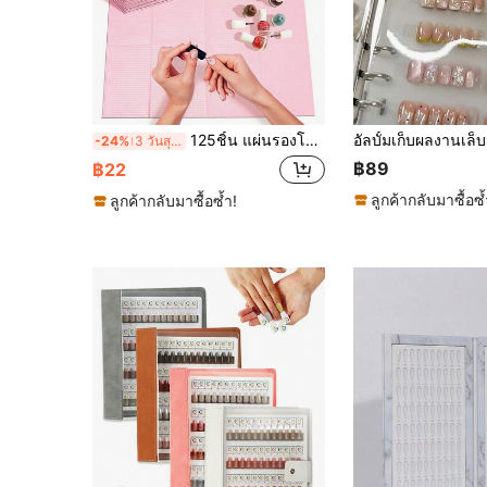
125ชิ้น แผ่นรองโต๊ะทำเล็บแบบใช้แล้วทิ้ง, แผ่นรองผ้าขนหนูโต๊ะทำเล็บ, กระดาษเช็ดปากสำหรับทำเล็บอะคริลิค 3 ชั้น, แผ่นรองทำเล็บ, กระดาษกันน้ำสำหรับตกแต่งเล็บสำหรับร้านทำเล็บที่บ้าน
-24%
3 วันสุดท้าย
฿89
฿22
ลูกค้ากลับมาซื้อซ้
ลูกค้ากลับมาซื้อซ้ำ!