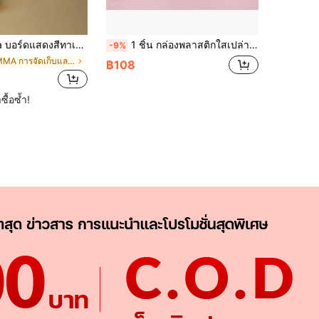
ิลิค, ดีไซน์โปร่งใส, สำหรับแสดงสีทาเล็บเจล, แร็คสีทาเล็บเจลแบบพกพา
1 ชิ้น กล่องพลาสติกใสเปล่า, ที่เก็บดอกสว่านตะไบเล็บ, ที่จัดระเบียบอุปกรณ์ทำเล็บ
-9%
ใน PMMA การจัดเก็บและจัดแสดงงานศิลปะเล็บ
฿108
ซื้อซ้ำ!
APP