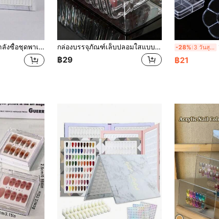
าดใหญ่ (สมุดการ์ดสี 160/216), ชั้นวางโชว์สีทาเล็บลายหินอ่อน, สมุดพาเลทสีเจลทาเล็บกันฝุ่น และสมุดโชว์เจลทาเล็บ
กล่องบรรจุภัณฑ์เล็บปลอมใสแบบกด 60 ชิ้น ขายส่ง พกพาได้ ขนาด 75x75 มม. อะคริลิก จัดระเบียบและแสดงเล็บปลอม สำหรับทำเล็บ (เฉพาะกล่อง ไม่รวมเล็บ)
1 
-28%
3 วันสุดท้าย
฿29
฿21