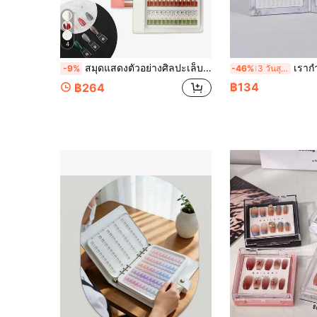
4
สมุดแสดงตัวอย่างศิลปะเล็บแบบแม่เหล็กที่อัปเกรดแล้ว, 192 สี, สติกเกอร์ศิลปะเล็บ 144&192 หรือหน้าทดแทนขายแยกกันพร้อมความจุที่ขยายได้, ปก PVC โปร่งใส, พกพาได้, เหมาะสำหรับร้านทำเล็บ สตูดิโอ และการเดินทาง, เหมาะสำหรับมืออาชีพและผู้ชื่นชอบศิลปะเล็บ
เรากำลังซื้อชุดพาเลทสีทาเล็บแบบเรียบง่ายและขน
-9%
-46%
3 วันสุดท้าย
฿134
฿264