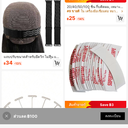
20/40/50/100 ชิ้น กิ๊บติดผม, เหมาะ
สำหรับต่อผม, กิ๊บติดวิกผมโลหะ, ใช้ได้กั
#9 ขายดี
ใน เครื่องมือเชื่อมต่อ หมวกวิกและเครื่องมือ
บส่วนขยายผม
25
฿
-14%
แถบปรับขนาดสำหรับยึดวิก ไม่ลื่น แถบ
ยืดปรับขนาดสำหรับทำวิก 1-3 ชิ้น สีดำ
34
฿
-13%
Save ฿3
ผมปลอม สองด้าน แถบสาย 36 ชิ้น
ส่วนลด ฿100
เพิ่มเข้ารถเข็น
ลงทะเบียน
100+ sold
96
฿
-3%