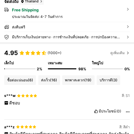
จัดส่งถึง
Thailand
Free Shipping
ประมาณวันจัดส่ง:
4-7 วันทำการ
ส่งคืนฟรี
มีบริการเก็บเงินปลายทาง · การชำระเงินที่ปลอดภัย · การปกป้องความเป็นส่วนตัว
4.95
(1000+)
ดูเพิ่มเติม
เล็กไป
เหมาะสม
ใหญ่ไป
2%
98%
0%
ซื้อต่อแน่นอน
(6)
ส่งเร็ว
(16)
พกพาสะดวก
(19)
บริการดี
(3)
s***w
สี: S1
ดีชอบ
มีประโยชน์
(0)
a***z
สี: สีดำ
สินค้าดีมีคุณภาพที่สมราคา
สินค้าดีมีคุณภาพที่สมราคา
จัดส่งสินค้า