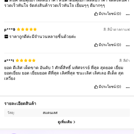
รวดเร็วทันใจ
จัดส่งสินค้ารวดเร็วทันใจ
เยี่ยมๆๆ
ดีมากๆๆ
มีประโยชน์
(0)
p***9
สี: สีน้ำตาลกาแฟ
ราคาถูกดีค่ะมีจำนวนหลายชิ้นด้วยค่ะ
มีประโยชน์
(0)
a***t
สี: สีดำ
ยอด
ดีเลิศ
เด็ดขาด
อันดับ
1
ศักดิ์สิทธิ์
มหัศจรรย์
ที่สุด
สุดยอด
เยี่ยม
ยอดเยี่ยม
ยอด
เยี่ยมยอด
ดีที่สุด
เลิศที่สุด
ชนะเลิศ
เลิศเลอ
ดีเด็ด
สุด
เหวี่ยง
มีประโยชน์
(0)
รายละเอียดสินค้า
340K ผู้ติดตาม
4.81
วัสดุ:
สแตนเลส
ดูเพิ่มเติม
340K ผู้ติดตาม
4.81