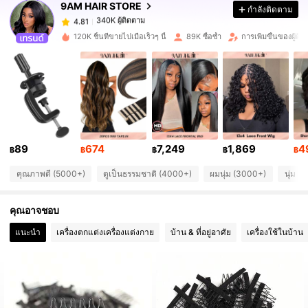
9AM HAIR STORE
กำลังติดตาม
340K ผู้ติดตาม
4.81
p***r
จ่าย
1 วันที่ผ่านมา
120K ชิ้นที่ขายไปเมื่อเร็วๆ นี้
89K ซื้อซ้ำ
การเพิ่มขึ้นของผู้ต
340K ผู้ติดตาม
4.81
340K ผู้ติดตาม
4.81
340K ผู้ติดตาม
89
674
7,249
1,869
4
4.81
฿
฿
฿
฿
฿
คุณภาพดี (5000+)
ดูเป็นธรรมชาติ (4000+)
ผมนุ่ม (3000+)
นุ่ม (
340K ผู้ติดตาม
4.81
คุณอาจชอบ
340K ผู้ติดตาม
แนะนำ
เครื่องตกแต่งเครื่องแต่งกาย
บ้าน & ที่อยู่อาศัย
เครื่องใช้ในบ้าน
4.81
340K ผู้ติดตาม
4.81