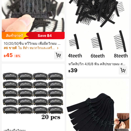
340K ผู้ติดตาม
4.81
340K ผู้ติดตาม
4.81
Save ฿4
10/20/50ชิ้น หวีวิกผม เพื่อยึดวิกผม หวี
วิกผม 6 ซี่ คลิปวิกผมพร้อมผ้า สำหรับ
#6 ขายดี
ใน สีดำ หมวกวิกและเครื่องมือ
ทำวิกผม คลิปวัสดุเหล็ก หวีสำหรับผม
45
฿
-8%
หวีคลิปวิก 4/6/8 ฟัน คลิปขยายผม สแ
ตนเลส คลิปวิก หวี คลิปหนีบพร้อมยาง
39
฿
สำหรับการต่อผม
เครื่องมือวิกผม