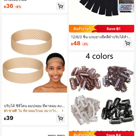
36
฿
-8%
Save ฿1
12/6/3 ชิ้น แถบยางยืดสีดำปรับได้สำห
รับวิกผม สายรัดปรับได้สำหรับวิกผม เค
48
฿
-2%
รื่องมือทำวิกผม อุปกรณ์เสริมหมวกวิกผ
ม
ปรับได้ ซิลิโคน ผมปลอม ที่คาดผม คงที่
กันลื่น ผมปลอม ไร้รอยต่อ Grip แข็งแกร่
#1 ขายดี
ใน ที่คาดผมวิกผม หมวกวิกและเครื่องมือ
ง ที่วาง สำหรับ ผู้ชาย ผู้หญิง สปอร์ต โย
39
คะ ( โคมไฟ สีน้ำตาล )
฿
Save ฿4