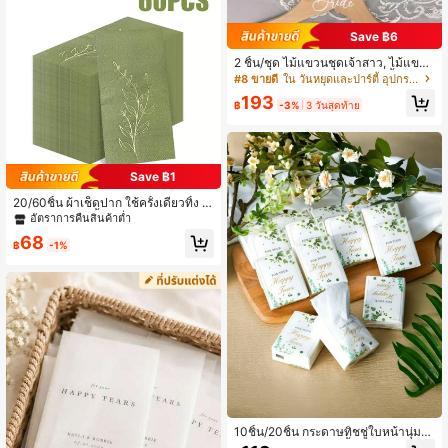
Save ฿6
2 ชิ้น/ชุด ไม้แขวนชุดเจ้าสาว, ไม้แขวน
ชุดสูทและชุดเปิดไหล่พร้อมริบบิ้น, เหม
#8 ขายดี
ใน วันหยุดและปาร์ตี้ อุปกรณ์จัดงานแต่งงาน
าะสำหรับเจ้าบ่าวและเจ้าสาว, เหมาะ
193
สำหรับชุดแต่งงาน, ชุดสูท, อุปกรณ์จัดง
฿
-3%
3 วันสุดท้าย
านแต่งงานและของตกแต่ง
Save ฿1
20/60ชิ้น ผ้าเช็ดปาก ใช้ครั้งเดียวทิ้ง ข
นาด 13 * 15.7 นิ้ว ลายพิมพ์สีเขียวแบบ
อัตราการคืนสินค้าต่ำ
สัมผัสพืชละเอียด เหมาะสำหรับตกแต่งง
68
านเลี้ยง งานแต่งงาน การรวมตัวของคร
฿
-1%
อบครัว และภัตตาคาร
10ชิ้น/20ชิ้น กระดาษทิชชู่ใบหน้านุ่ม
สำหรับงานแต่งงาน "น้ำตาแห่งความสุ