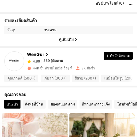
มีประโยชน์
(0)
889 ผู้ติดตาม
4.80
รายละเอียดสินค้า
889 ผู้ติดตาม
4.80
วัสดุ:
กระดาษ
889 ผู้ติดตาม
4.80
ดูเพิ่มเติม
889 ผู้ติดตาม
4.80
WenGui
กำลังติดตาม
889 ผู้ติดตาม
4.80
l***o
ตาม
1 วันที่ผ่านมา
889 ผู้ติดตาม
4.80
44K ชิ้นที่ขายไปเมื่อเร็วๆ นี้
3K ซื้อซ้ำ
889 ผู้ติดตาม
4.80
คุณภาพดี (500+)
เก๋มาก (300+)
สีสวย (200+)
เหมือนในรูป (200+)
889 ผู้ติดตาม
4.80
คุณอาจชอบ
889 ผู้ติดตาม
4.80
889 ผู้ติดตาม
4.80
แนะนำ
สิ่งทอที่บ้าน
ของเล่นและเกม
กีฬาและกลางแจ้ง
โทรศัพท์มือถ
889 ผู้ติดตาม
4.80