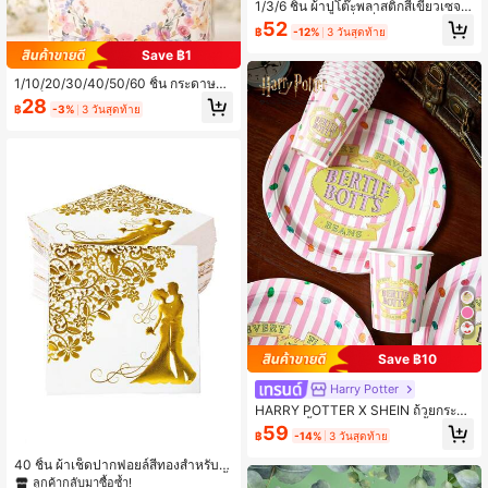
1/3/6 ชิ้น ผ้าปูโต๊ะพลาสติกสีเขียวเซจ เ
หมาะสำหรับโต๊ะสี่เหลี่ยมผืนผ้า ผ้าปูโต๊ะ
52
฿
-12%
3 วันสุดท้าย
ใช้แล้วทิ้งสีเขียวอ่อน ผ้าปูโต๊ะสีเขียวเซ
จกันน้ำ เหมาะสำหรับวันเกิด งานแต่งง
Save ฿1
าน ตกแต่งปาร์ตี้ 54 X 108 นิ้ว
1/10/20/30/40/50/60 ชิ้น กระดาษทิ
ชชู่เช็ดหน้าแบบนุ่ม ลายดอกไม้สีชมพู
28
฿
-3%
3 วันสุดท้าย
"น้ำตาแห่งความสุข" เหมาะสำหรับงาน
หมั้น งานแต่งงาน และช่วงเวลาแห่งคว
ามสุข - อุปกรณ์แต่งงานที่จำเป็นสำหรั
บคู่บ่าวสาว (แพ็คมาตรฐาน 10 ถุง)
Save ฿10
Harry Potter
HARRY POTTER X SHEIN ถ้วยกระดา
ษใช้แล้วทิ้ง, จานกระดาษ, 10 ชิ้นต่อชุด
59
฿
-14%
3 วันสุดท้าย
40 ชิ้น ผ้าเช็ดปากฟอยล์สีทองสำหรับเจ้
าสาวและเจ้าบ่าว, เหมาะสำหรับงานเลี้
ลูกค้ากลับมาซื้อซ้ำ!