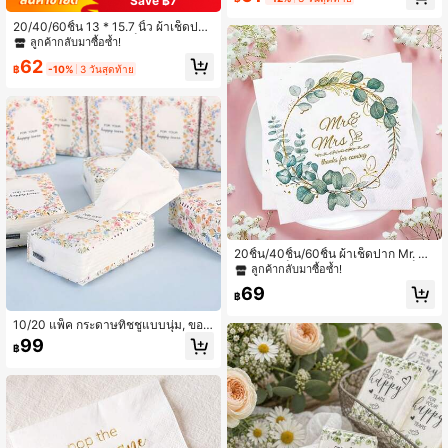
Save ฿7
างเค้ก โต๊ะ เลี้ยงคู่บ่าวสาว ของขวัญปา
ร์ตี้ คริสต์มาส
20/40/60ชิ้น 13 * 15.7 นิ้ว ผ้าเช็ดปาก
สีเขียวมะกอก กระดาษเช็ดปากสำหรับง
ลูกค้ากลับมาซื้อซ้ำ!
านเลี้ยงอาหารค่ำแบบใช้แล้วทิ้ง 2 ชั้น
62
ลายใบไม้สีทอง สำหรับงานเลี้ยงอาหาร
฿
-10%
3 วันสุดท้าย
ค่ำ ปิกนิก วันเกิด งานแต่งงาน
20ชิ้น/40ชิ้น/60ชิ้น ผ้าเช็ดปาก Mr. &
Mrs., ผ้าเช็ดปากงานแต่งงาน, ผ้าเช็ดป
ลูกค้ากลับมาซื้อซ้ำ!
ากกระดาษใช้แล้วทิ้งสองชั้นลายพวงมา
69
ลัยใบไม้ Mr. & Mrs., เหมาะสำหรับงาน
฿
หมั้นงานแต่งงานของเจ้าสาว เครื่องใช้
บนโต๊ะอาหาร, ลายใบยูคาลิปตัส, สไตล์
10/20 แพ็ค กระดาษทิชชูแบบนุ่ม, ของ
วินเทจ, ตกแต่งงานแต่งงานปาร์ตี้
ชำร่วยงานแต่งงานและของขวัญฉลอง
99
฿
ที่เหมาะ