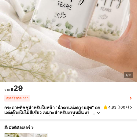
1/11
29
฿
จาก
เซลล์จำกัดเวลา
กระดาษทิชชู่สำหรับใบหน้า "น้ำตาแห่งความสุข" ตก
4.83
(
100+
)
แต่งด้วยใบไม้สีเขียว เหมาะสำหรับงานหมั้น งา
นแต่งงาน ตกแต่งงานแต่งงาน อุปกรณ์งานแต่งง
าน ของชำร่วยงานแต่งงาน อุปกรณ์งานแต่งงานสำห
รับเจ้าสาวและเจ้าบ่าว ของขวัญงานแต่งงาน
สี: มัลติคัลเลอร์