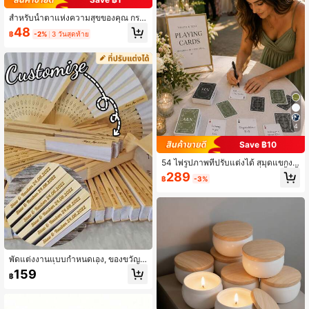
างๆ
สำหรับน้ำตาแห่งความสุขของคุณ กระ
ดาษทิชชู่ - ของชำร่วยกระดาษทิชชู่สำ
48
฿
-2%
3 วันสุดท้าย
หรับงานรับปริญญา - แพ็กกระดาษทิชชู่
ส่วนตัว + ฉลาก - สติกเกอร์กระดาษทิช
ชู่ - กระดาษทิชชู่งานแต่งงาน ,ความรัก
ตลอดกาล, รุ่นปี 2026, อุปกรณ์เสริมงา
นแต่งงาน, ของขวัญส่วนตัว
4
Save ฿10
54 ไพ่รูปภาพที่ปรับแต่งได้ สมุดแขกงา
นแต่งงานทางเลือก, บัตรลงชื่อปาร์ตี้หมั้
289
฿
-3%
น, บัตรที่ระลึก, ของขวัญแต่งงานที่ปรับ
แต่งได้, ของขวัญครบรอบ, ของที่ระลึกคู่
รัก, บัตรเกมโต้ตอบ, ของขวัญคู่แต่งงาน
ใหม่, ของขวัญงานเลี้ยงเจ้าสาว
พัดแต่งงานแบบกำหนดเอง, ของขวัญเ
จ้าสาวและเพื่อนเจ้าสาวที่สลัก, พัดพับก
159
฿
ระดาษสีขาวและไม้ไผ่ที่สลักแบบกำหน
ดเอง, กันน้ำและกันเชื้อรา, วันครบรอบ,
วันวาเลนไทน์, วันแม่, วันเกิด, ของขวัญ
ขึ้นบ้านใหม่, ของขวัญงานเลี้ยงเจ้าสาว,