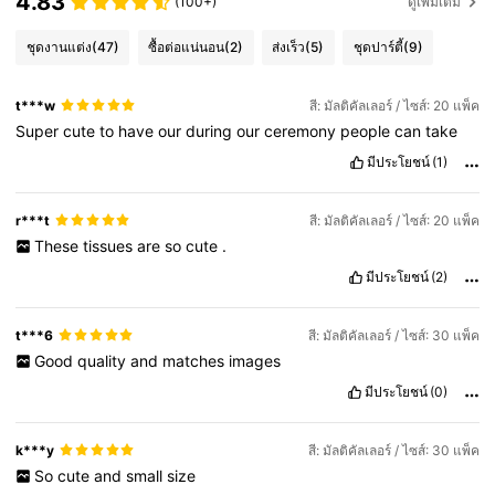
4.83
(100+)
ดูเพิ่มเติม
ชุดงานแต่ง
(47)
ซื้อต่อแน่นอน
(2)
ส่งเร็ว
(5)
ชุดปาร์ตี้
(9)
t***w
สี: มัลติคัลเลอร์ / ไซส์: 20 แพ็ค
Super
cute
to
have
our
during
our
ceremony
people
can
take
มีประโยชน์
(1)
r***t
สี: มัลติคัลเลอร์ / ไซส์: 20 แพ็ค
These
tissues
are
so
cute
.
มีประโยชน์
(2)
t***6
สี: มัลติคัลเลอร์ / ไซส์: 30 แพ็ค
Good
quality
and
matches
images
มีประโยชน์
(0)
k***y
สี: มัลติคัลเลอร์ / ไซส์: 30 แพ็ค
So
cute
and
small
size