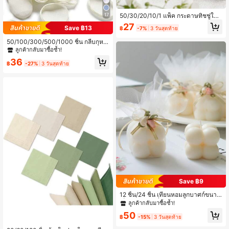
17
50/30/20/10/1 แพ็ค กระดาษทิชชู่ใบห
น้าแบบนุ่ม "Happy Tears" ตกแต่งด้ว
27
Save ฿13
฿
-7%
3 วันสุดท้าย
ยใบไม้สีเขียว เหมาะสำหรับงานหมั้น ง
านปาร์ตี้ ตกแต่ง อุปกรณ์ ของขวัญ อุปก
50/100/300/500/1000 ชิ้น กลีบกุหล
รณ์งานแต่งงานสำหรับเจ้าบ่าวและเจ้า
าบผ้าไหม, กลีบดอกไม้งานแต่งงาน, กลี
ลูกค้ากลับมาซื้อซ้ำ!
สาว และอุปกรณ์งานปาร์ตี้จบการศึกษา
บสีขาว, กลีบกุหลาบประดิษฐ์, ตะกร้าขอ
36
แต่งงาน, ทางเดิน, งานเลี้ยงสละโสด, ข
฿
-27%
3 วันสุดท้าย
องตกแต่งโต๊ะ
Save ฿9
12 ชิ้น/24 ชิ้น เทียนหอมลูกบาศก์ขนาด
เล็ก - เทียนไขถั่วเหลืองลูกบาศก์, เทียน
ลูกค้ากลับมาซื้อซ้ำ!
ตกแต่งบ้าน, ชุดเทียนหอม, ใช้ในบ้านแ
50
ละของขวัญ, ของขวัญตกแต่งวันหยุด, ข
฿
-15%
3 วันสุดท้าย
องขวัญวันเกิด, ของขวัญสร้างสรรค์ | เที