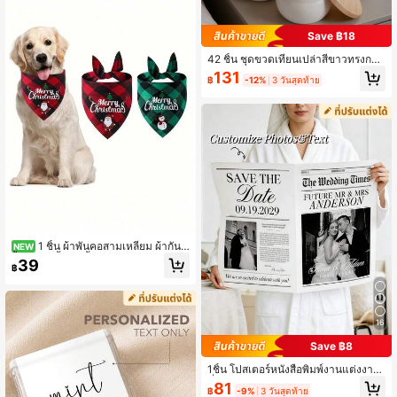
ของขวัญที่เป็นเอกลักษณ์, สไตล์โบโฮชิ
ค
Save ฿18
42 ชิ้น ชุดขวดเทียนเปล่าสีขาวทรงกลม
พร้อมสติกเกอร์ไส้เทียน, เหมาะสำหรับ
131
฿
-12%
3 วันสุดท้าย
ทำเทียน, ของตกแต่งคริสต์มาส, ของชำ
ร่วยงานปาร์ตี้, ของตกแต่งบ้าน, งานแต่
งงาน, ปาร์ตี้สำนักงาน, ของตกแต่งวันห
ยุด
1 ชิ้น ผ้าพันคอสามเหลี่ยม ผ้ากันเ
NEW
ปื้อน ปาร์ตี้สัตว์เลี้ยง สมาชิกครอบครัว
39
฿
ผ้าพันคอสัตว์เลี้ยง การเฉลิมฉลองปีใหม่
ตกแต่งต้นไม้ ผ้าเช็ดปาก ของขวัญที่ดีที่
สุด วันเกิด ตกแต่งบ้าน ตกแต่งคริสต์มา
ส ตกแต่งห้อง ตกแต่งคริสต์มาสฤดูหนา
ว ตกแต่งคริสต์มาส ของขวัญคริสต์มาส
16
ตกแต่งคริสต์มาส
Save ฿8
1ชิ้น โปสเตอร์หนังสือพิมพ์งานแต่งงาน
ที่กำหนดเอง, พิมพ์รูปภาพและข้อความ
81
฿
-9%
3 วันสุดท้าย
ส่วนตัว, ประกาศวันแต่งงาน, ของขวัญ