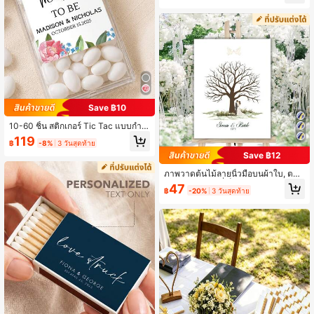
งานแต่งงานที่กำหนดเอง, ของที่ระลึกง
านแต่งงาน, ตกแต่งงานหมั้นเจ้าสาว, ต
กแต่งงานแต่งงาน, แสดงในบ้าน, โอกา
สพิเศษ, ของขวัญวันครบรอบ
Save ฿10
10-60 ชิ้น สติกเกอร์ Tic Tac แบบกำห
นดเอง ป้ายดอกไม้สำหรับภาชนะ, ของ
119
฿
-8%
3 วันสุดท้าย
ชำร่วยงานแต่งงานลูกอมมินต์แบบกำห
Save ฿12
นดเอง, สติกเกอร์ของชำร่วยงานปาร์ตี้เ
จ้าสาวดอกไม้, ตกแต่งงานรับปริญญา,
ภาพวาดต้นไม้ลายนิ้วมือบนผ้าใบ, ตกแ
ป้ายงานแต่งงานแบบกำหนดเองสำหรั
ต่งงานแต่งงานที่เป็นเอกลักษณ์, สมุดแ
บของชำร่วยมินต์, ตกแต่งบุฟเฟต์ลูกอ
47
฿
-20%
3 วันสุดท้าย
ขกต้นไม้ลายนิ้วมือส่วนบุคคล, ตกแต่งบ้
ม, ปิดซองจดหมาย
านห้องนั่งเล่น, คอลเลกชัน 2026, ของที่
ระลึกแบบโต้ตอบ, วันครบรอบ