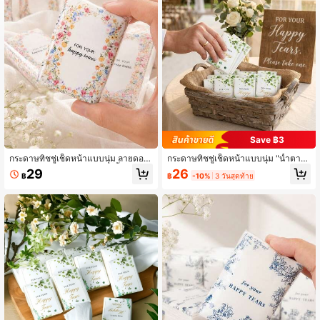
Save ฿3
กระดาษทิชชู่เช็ดหน้าแบบนุ่ม ลายดอก
กระดาษทิชชู่เช็ดหน้าแบบนุ่ม "น้ำตาแ
ไม้สีชมพู เหมาะสำหรับงานหมั้น งานแ
ห่งความสุข", 1/10/20/30/40/50/60
26
29
฿
-10%
3 วันสุดท้าย
฿
ต่งงาน ตกแต่งงานแต่ง อุปกรณ์งานแต่
ชิ้น, ตกแต่งใบไม้สีเขียว, เหมาะสำหรับ
ง ของชำร่วยงานแต่ง และของใช้จำเป็
งานหมั้น, งานแต่งงาน, ช่วงเวลาเฉลิม
นสำหรับคู่บ่าวสาว
ฉลอง, อุปกรณ์งานแต่งงานสำหรับเจ้าบ่
าวและเจ้าสาว (แพ็คปกติ 10 ชิ้น)