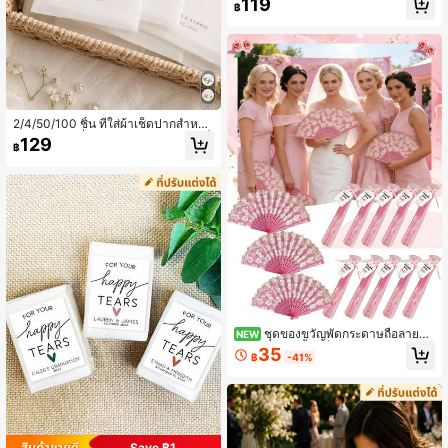
119
฿
ข" ตกแต่งด้วยใบไม้สีเขียว เหมาะสำหรั
บงานหมั้น งานแต่งงาน การเฉลิมฉลอง
ช่วงเวลาแห่งความยินดี อุปกรณ์งานแต่
งงานสำหรับเจ้าสาวและเจ้าบ่าว
2/4/50/100 ชิ้น ที่ใส่ผ้าเช็ดปากสำหรับ
งานแต่งงานที่ปรับแต่งได้ (ไม่รวมผ้าเช็
129
฿
ดปาก) สามารถปรับแต่งชื่อ วันที่ หรือข้
อความ ถุงบรรจุผ้าเช็ดปากน้ำตาแห่งค
วามสุข ตกแต่งโต๊ะงานแต่งงาน งานเลี้
ยงเจ้าสาว งานปาร์ตี้สาวโสด ของขวัญ
ที่ไม่ซ้ำใคร
ชุดของขวัญพัดกระดาษถือลายดอ
NEW
กไม้สีชมพู 5 ชิ้น/เซ็ต ประกอบด้วยพัดพั
35
฿
-41%
บพิมพ์ลายอย่างประณีต การ์ดขอบคุณ
และถุงผ้าก๊อซ ของขวัญงานเลี้ยงสละโส
ด ของชำร่วยงานแต่งงาน ของขวัญเพื่อ
นเจ้าสาว พร็อพถ่ายรูปสร้างบรรยากาศ
เหมาะสำหรับงานเลี้ยงแต่งงาน งานเลี้ย
งสละโสด ของขวัญตอบแทนแขก งานฉ
ลองวันเกิด หรือการรวมตัวในวันหยุดต่
Save ฿1