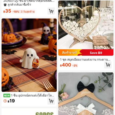
20/60/120 ชิ้น ผ้าเช็ดปากค็อกเทลสีเขี
ยนหอมลูกบาศก์เงางาม, ตกแต่งวันหยุ
ยวเซจ 2 ชั้น สีเขียวเซจ ผ้าเช็ดปากกระ
ด, ของขวัญปาร์ตี้, ตกแต่งปาร์ตี้, มินิมอ
ลูกค้ากลับมาซื้อซ้ำ!
ดาษสีขาวนวล สีน้ำตาล สีเขียว ผ้าเช็ด
ล
35
ปากสำหรับงานเลี้ยงแบบใช้แล้วทิ้ง สำ
฿
-10%
3 วันสุดท้าย
หรับงานแต่งงาน อุปกรณ์สำหรับเบบี้ชา
วเวอร์, 5*5 นิ้ว
Save ฿9
1 ชุด สมุดเยี่ยมงานแต่งงาน กระดานลง
ลายมือรูปหัวใจไม้อะคริลิค การตกแต่ง
400
฿
-2%
พิธีแต่งงาน กระดานข้อความเฉลิมฉลอ
ง
1 ชิ้น อุปกรณ์ตกแต่งโต๊ะผีฮาโลวี
NEW
น, ตกแต่งภูมิทัศน์ผีขนาดเล็กบนโต๊ะ, วั
19
฿
สดุภูมิทัศน์ผีขนาดเล็กน่ารักและน่าสนใ
จ, ของประดับและอุปกรณ์ธีมฮาโลวีน
ทำด้วยมือ, เหมาะสำหรับการตกแต่งบ้า
นและตกแต่งงานปาร์ตี้วันหยุด