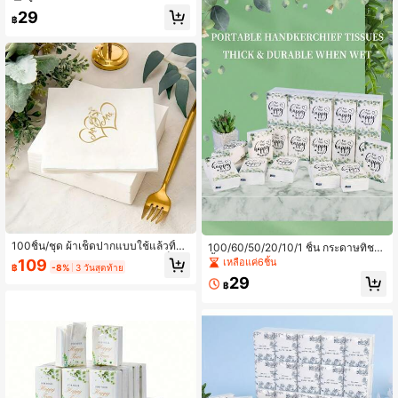
ยงแต่งงาน, งานเลี้ยงค็อกเทล, งานเลี้ยง
29
หมั้น และของตกแต่งงานเลี้ยงเจ้าสาว,
฿
ผ้าเช็ดปากแบบใช้แล้วทิ้ง
100ชิ้น/ชุด ผ้าเช็ดปากแบบใช้แล้วทิ้งรู
100/60/50/20/10/1 ชิ้น กระดาษทิชชู
ปหัวใจ Mr & Mrs, ของตกแต่งผ้าเช็ดป
น้ำตาแห่งความสุข, แบบขายส่งสำหรับ
เหลือแค่6ชิ้น
109
฿
-8%
3 วันสุดท้าย
ากสำหรับงานปาร์ตี้ Happy Family, ข
งานแต่งงาน, 3 ชั้น สำหรับกระดาษทิช
29
องขวัญวันหยุด, ของขวัญแฟน, ของชำ
ชูน้ำตาแห่งความสุขในงานแต่งงาน, เ
฿
ร่วยงานปาร์ตี้, ของตกแต่งโต๊ะจัดเลี้ยงง
หมาะสำหรับกระดาษทิชชูพกพาสำหรับ
านแต่งงาน, อุปกรณ์จัดงานหมั้น, สินค้า
แขก, ขนาดมินิสำหรับเดินทาง, เหมาะ
สำหรับฤดูแต่งงาน
สำหรับของขวัญงานปาร์ตี้เจ้าสาว