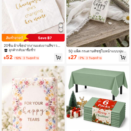
Save ฿7
20ชิ้น ผ้าเช็ดปากงานแต่งงานสีขาวแล
ะสีทอง, ผ้าเช็ดปากงานฝึกหัวหน้าเจ้าส
ลูกค้ากลับมาซื้อซ้ำ!
50 แพ็ค กระดาษทิชชู่ใบหน้าแบบนุ่ม
าว งานแต่งงาน ผ้าเช็ดปากของหวานฟ
"น้ำตาแห่งความสุข", ตกแต่งด้วยใบไม้
52
27
อยล์ทอง งานแต่งหมั้น งานฝึกหัวหน้าเจ้
฿
-12%
3 วันสุดท้าย
฿
-7%
3 วันสุดท้าย
สีเขียว, เหมาะสำหรับงานหมั้น, งานแต่
าสาว ของตกแต่งงานปาร์ตี้ อุปกรณ์ปา
งงาน, ตกแต่งงานแต่งงาน, อุปกรณ์งาน
ร์ตี้ คริสต์มาส
แต่งงาน, ของชำร่วยงานแต่งงาน, อุปก
รณ์งานแต่งงานสำหรับเจ้าบ่าวและเจ้า
สาว, ตกแต่งงานรับปริญญา, อุปกรณ์งา
นรับปริญญา