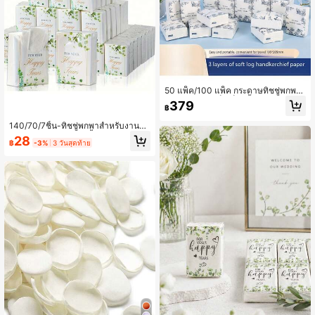
50 แพ็ค/100 แพ็ค กระดาษทิชชู่พกพา,
กระดาษทิชชู่แพ็คเล็กสีน้ำเงินสำหรับงา
379
฿
นแต่งงาน, กระดาษทิชชู่เช็ดหน้าพกพา,
ผ้าเช็ดปาก, กระดาษทิชชู่ใช้ในครัวเรือ
140/70/7ชิ้น-ทิชชู่พกพาสำหรับงานแ
น, กระดาษทิชชู่ดึงออก
ต่งงานลายยูคาลิปตัส น้ำตาแห่งความสุ
28
฿
-3%
3 วันสุดท้าย
ข, ทิชชู่ใบหน้าแบบใช้แล้วทิ้งขนาดเล็ก
เดี่ยว, ทิชชู่ของขวัญงานแต่งงานสีเขีย
ว, ของชำร่วยงานแต่งงาน, ของขวัญสำ
หรับแขกงานแต่งงาน, ของเติมถุงต้อนรั
บงานแต่งงาน, ของขวัญแขกงานแต่งง
านที่หรูหรา, อุปกรณ์สำหรับงานแต่งงา
นและงานเลี้ยง, เหมาะสำหรับของขวัญ
งานแต่งงานและพิธีการ