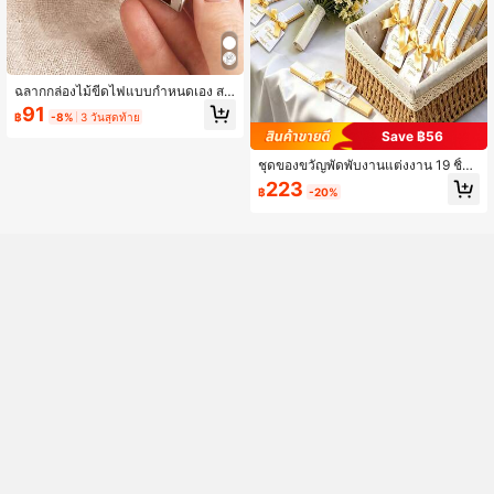
ฉลากกล่องไม้ขีดไฟแบบกำหนดเอง สติ
กเกอร์ส่วนบุคคลสำหรับงานแต่งงาน ข
91
฿
-8%
3 วันสุดท้าย
องชำร่วยงาน ตกแต่งงานแต่งงานแบบ
Save ฿56
กำหนดเอง สั่งซื้อจำนวนมากสำหรับงา
นวันเกิด ของขวัญบริษัท ของที่ระลึกวัน
ชุดของขวัญพัดพับงานแต่งงาน 19 ชิ้น
ครบรอบ งานปาร์ตี้ฤดูใบไม้ผลิและฤดูร้
พร้อมตะกร้า พัดพับมือสีขาวจำนวนมา
อน ไอเดียของขวัญ
223
฿
-20%
กพร้อมโบว์ริบบิ้นและป้าย "ขอบคุณ" -
เหมาะสำหรับของชำร่วยงานแต่งงาน ต
กแต่งงานแต่งงาน งานหมั้น หรือตั้งโชว์
ในห้องนอน/โต๊ะทำงาน