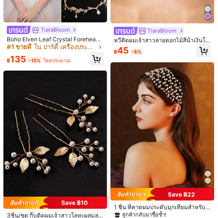
ความยาว
:
17 cm
TiaraBloom
TiaraBloom
คู่มือไซส์
Boho Elven Leaf Crystal Forehead
หวีติดผมเจ้าสาวลายดอกไม้สีน้ำเงินโร
Tiara, Teardrop พลอยเทียม Headpie
#1 ขายดี
ใน ปาร์ตี้ เครื่องประดับศีรษะเจ้าสาว
แมนติก ประดับใบไม้เงินคริสตัลและลูก
45
฿
-8%
ce For Women, Boho Bridal Headba
จำนวน:
ปัด เหมาะสำหรับเจ้าสาว เพื่อนเจ้าสาว
135
nd For Wedding, Prom & Cosplay,Fe
งานแต่งงาน งานมาสเคอเรด และโอกา
฿
-15%
โดยประมาณ
stival,Birthday
สที่เป็นทางการ
จัดส่งถึง
Thailand
Free Shipping
ประมาณวันจัดส่ง:
4-7 วันทำการ
ส่งคืนฟรี
มีบริการเก็บเงินปลายทาง · การชำระเงินที่ปลอดภัย · การปกป้องความเป็นส่วนตัว
4.96
(1000+)
ดูเพิ่มเติม
d***e
สี: สีเงิน / ไซส์: ไซส์เดียว
wore
this
during
my
wedding
and
it
was
so
pretty
and
classy
Save ฿22
Save ฿10
มีประโยชน์
(2)
1 ชิ้น ที่คาดผมประดับมุกเทียมสำหรับผู้
หญิง, เครื่องประดับผมเจ้าสาว, เทียร่า,
ลูกค้ากลับมาซื้อซ้ำ!
3ชิ้น/ชุด กิ๊บติดผมเจ้าสาวโลหะผสมลา