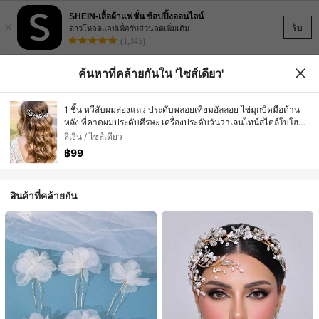
SHEIN-เสื้อผ้าแฟชั่น ช้อปปิ้งออนไลน์
×
รับ
ดาวโหลดแอปเพื่อรับส่วนลดเพิ่มเติม
(1,345)
ค้นหาที่คล้ายกันใน 'ไซส์เดียว'
1 ชิ้น หวีสับผมสองแถว ประดับพลอยเทียมอัลลอย ไข่มุกบิดมือด้าน
หลัง ที่คาดผมประดับศีรษะ เครื่องประดับวันวาเลนไทน์สไตล์โบโฮ
หรูหราสำหรับผู้หญิง
สีเงิน / ไซส์เดียว
฿99
สินค้าที่คล้ายกัน