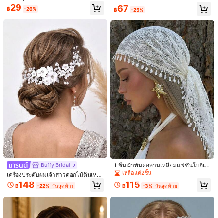
เครื่องประดับสำหรับวันวาเลนไทน์, เครื่
ยใบไม้และไข่มุกทำมือสุดหรู สำหรับงา
29
67
องประดับผมสำหรับงานแต่งงาน
฿
-26%
฿
-25%
นแต่งงาน,เทศกาล,ปาร์ตี้
R***a
สี: สีเงิน / ไซส์: ไซส์เดียว
Nice
quality
,
affordable
price
,
looks
not
cheap
,
not
bad
for
the
price
,
thanks
มีประโยชน์
(0)
e***n
สี: สีเงิน / ไซส์: ไซส์เดียว
Thaaaaank
uuuuu
Shein
😍❤️‍🔥❤️‍🔥❤️‍🔥❤️‍🔥
มีประโยชน์
(0)
w***g
สี: สีเงิน / ไซส์: ไซส์เดียว
This
one
is
amazing
!
Very
surprised
great
quality
.
Will
use
for
my
civil
wedding
.
มีประโยชน์
(0)
1 ชิ้น ผ้าพันคอสามเหลี่ยมแฟชั่นโบฮีเมี
Buffy Bridal
7.5K ผู้ติดตาม
4.94
ยนปักดอกไม้และพู่ สำหรับผู้หญิง, ผ้าพั
เหลือแค่2ชิ้น
เครื่องประดับผมเจ้าสาวดอกไม้ดินเหนี
นคอหลายประโยชน์, เข็มขัดกระโปรงเ
ยวนุ่มสีขาวหรูหรา, เครื่องประดับผมผู้ห
148
115
รายละเอียดสินค้า
ต้นระบำหน้าท้องสามเหลี่ยมแฟชั่น
฿
-22%
วันสุดท้าย
฿
-3%
วันสุดท้าย
ญิงทำมือไข่มุกเทียมสำหรับงานแต่งงา
นและงานปาร์ตี้
7.5K ผู้ติดตาม
4.94
วัสดุ:
โลหะผสมสังกะสี
ดูเพิ่มเติม