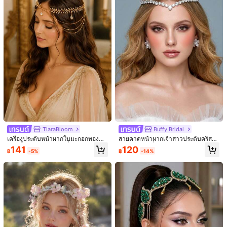
7.5K ผู้ติดตาม
4.94
MyLanny
กำลังติดตาม
s***5
ตาม
8 ชั่วโมงที่ผ่านมา
j***s
กำลังเรียกดู
7.5K ผู้ติดตาม
4.94
ลูกค้ากลับมาซื้อซ้ำ!
ก่อตั้งเมื่อ 1 ปีที่แล้ว
200K ชิ้นที่ขายไปเมื่อเ
สวย (9999+)
คุณภาพดี (9999+)
เหมือนในรูป (9999+)
น่ารักมาก (9
7.5K ผู้ติดตาม
4.94
คุณอาจชอบ
7.5K ผู้ติดตาม
แนะนำ
เครื่องประดับ & นาฬิกา
ความงามและสุขภาพ
บ้าน & ที่อยู่อาศัย
4.94
TiaraBloom
Buffy Bridal
7.5K ผู้ติดตาม
4.94
เครื่องประดับหน้าผากใบมะกอกทองคำ
สายคาดหน้าผากเจ้าสาวประดับคริสตั
หยดน้ำประดับเพชร, เครื่องประดับศีรษ
ลแวววาว เครื่องประดับศีรษะสำหรับผู้
141
120
฿
-5%
฿
-14%
ะสไตล์เทพธิดากรีกเพชรหลายชั้นโซ่พู่,
หญิง เหมาะสำหรับงานแต่งงานและงา
อุปกรณ์เสริมผมชุดแต่งงาน, เครื่องประ
นปาร์ตี้
7.5K ผู้ติดตาม
ดับผมสำหรับงานปาร์ตี้และการถ่ายภา
4.94
พ
7.5K ผู้ติดตาม
4.94