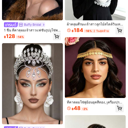
ยมือ ยางรัดผมประดับด้วยเพชร สำหรับ
ลูกค้ากลับมาซื้อซ้ำ!
1ชิ้น ที่คาดผมประดับลายดอกไม้และใบ
ผู้หญิง สไตล์โบโฮหรูหรา
ไม้ - เครื่องประดับผมเจ้าสาวไข่มุกเทีย
ลูกค้ากลับมาซื้อซ้ำ!
59
฿
-25%
มสไตล์โบฮีเมียนโรแมนติก, เหมาะสำห
98
รับงานแต่งงาน, ปาร์ตี้ และวันหยุดพักผ่
฿
-10%
อน
ผ้าคลุมศีรษะเจ้าสาวลูกไม้สไตล์วินเทจ
Buffy Bridal
สำหรับผู้หญิง สีดำและขาว ผ้าคลุมไหล่
184
1 ชิ้น ที่คาดผมเจ้าสาวแฟชั่นรูปงูโซ่พล
฿
-16%
2 วันสุดท้าย
และผ้าคลุมศีรษะสำหรับงานแต่งงาน
อยเทียมเครื่องประดับศีรษะเหมาะสำหรั
128
฿
-14%
บเครื่องประดับศีรษะสตรีและอุปกรณ์จั
ดงานแต่งงาน
1ชิ้น กิ๊บติดผมดอกไม้คริสตัลดอกบ๊วย
สำหรับผู้หญิง, อุปกรณ์เสริมผมสำหรับง
#2 ขายดี
ใน โลหะผสมเหล็ก เครื่องประดับศีรษะเจ้าสาว
1ชิ้น มงกุฎโลหะผสมสังกะสีลายดอกไม้ส
านแต่งงาน, ของขวัญงานแต่งงาน
วยหรู เครื่องประดับผมเจ้าสาวงานแต่ง
59
93
฿
฿
-15%
งาน เหมาะสำหรับทุกฤดูกาล เครื่องประ
ดับวันวาเลนไทน์
ที่คาดผมโซ่พู่ย้อนยุคสีทอง, เครื่องประดั
บศีรษะเจ้าสาวสำหรับงานเลี้ยง, เครื่อง
48
฿
-2%
ประดับผมตกแต่งสไตล์แปลกใหม่สำหรั
บงานปาร์ตี้บนเวที