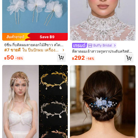
Save ฿9
6ชิ้น กิ๊บติดผมลายดอกไม้สีขาว สไตล์ห
Buffy Bridal
รู เหมาะสำหรับงานแต่งงาน, ถ่ายภาพ,
#7 ขายดี
ใน ปิ่นปักผม เครื่องประดับงานแต่งงาน
ที่คาดผมเจ้าสาวหรูหราประดับคริสตัล
ออกเดท, เครื่องประดับผมสำหรับการแ
ทำมือประดับลูกปัดสำหรับผู้หญิง เหมา
50
292
สดง, เครื่องประดับวันวาเลนไทน์
฿
-15%
฿
-14%
ะสำหรับงานแต่งงานและงานปาร์ตี้ อุป
กรณ์เสริมผม
1/4
99
฿
1 ชิ้น หวีสับผมสองแถว ประดับพลอยเทียมอัลลอย ไ
4.96
(
1000+
)
ข่มุกบิดมือด้านหลัง ที่คาดผมประดับศีรษะ เครื่
องประดับวันวาเลนไทน์สไตล์โบโฮหรูหราสำห
รับผู้หญิง
ไซส์
ไซส์เดียว