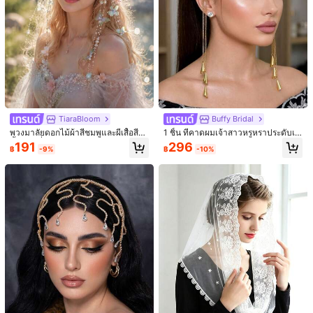
7.5K ผู้ติดตาม
4.94
7.5K ผู้ติดตาม
4.94
เครื่องประดับผมเจ้าสาวทำมือด้วยมุก -
Bridal Bling Studio
กิ๊บติดผม, หวีติดผม, เครื่องประดับศีรษะ
60
1 ชิ้น ที่คาดผมไข่มุกสำหรับผู้หญิง, เครื่
฿
-13%
สำหรับงานแต่งงาน, งานปาร์ตี้, ของขวั
องประดับผม, ตกแต่งชุดแต่งงานสีขาว,
57
ญสำหรับเพื่อนเจ้าสาว
฿
-3%
ที่คาดผมมวยถัก, เครื่องประดับผมเจ้าส
าว
TiaraBloom
Buffy Bridal
พวงมาลัยดอกไม้ผ้าสีชมพูและผีเสื้อสี
1 ชิ้น ที่คาดผมเจ้าสาวหรูหราประดับเพ
น้ำเงิน, ที่คาดผมลูกปัดมุก, อุปกรณ์เสริ
ชรสีเขียวพร้อมพู่ อุปกรณ์เสริมผมสำหรั
191
296
฿
-9%
฿
-10%
มผมเจ้าสาวสไตล์แฟรี่, เหมาะสำหรับง
บผู้หญิง เหมาะสำหรับงานแต่งงานและ
านแต่งงาน, งานพรอม, การถ่ายภาพ แ
งานปาร์ตี้
ละเทศกาล
7
1 ชิ้น ดอกไม้สีขาว & เส้นด้ายเงิน ทำด้ว