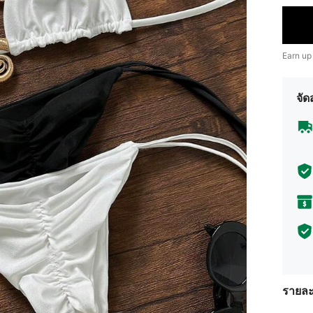
Earn up
จัด
รายละ