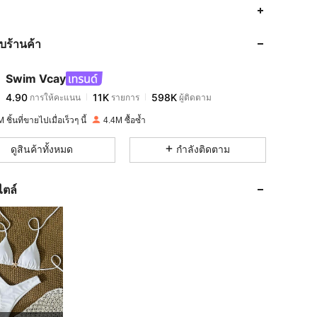
4.90
11K
598K
กับร้านค้า
4.90
11K
598K
Swim Vcay
4.90
11K
598K
การให้คะแนน
รายการ
ผู้ติดตาม
r***a
จ่าย
1 วันที่ผ่านมา
 ชิ้นที่ขายไปเมื่อเร็วๆ นี้
4.4M ซื้อซ้ำ
4.90
11K
598K
ดูสินค้าทั้งหมด
กำลังติดตาม
4.90
11K
598K
ไตล์
4.90
11K
598K
4.90
11K
598K
4.90
11K
598K