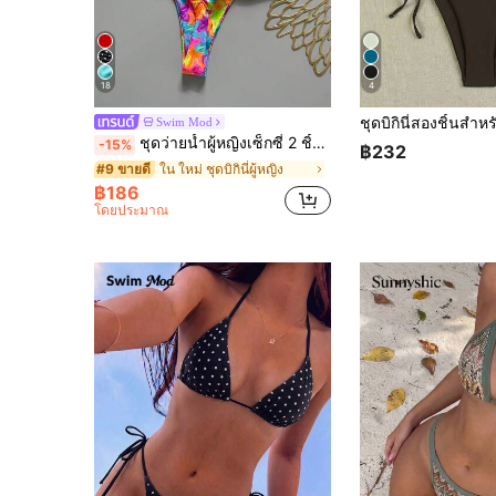
18
4
Swim Mod
ชุดว่ายน้ำผู้หญิงเซ็กซี่ 2 ชิ้น Swim MOD สำหรับฤดูใบไม้ผลิ/ฤดูร้อน ลายพิมพ์เชอร์รี่แบบสุ่ม อุปกรณ์เสริม เสื้อบิกินี่สามเหลี่ยมคล้องคอและกางเกงบิกินี่
-15%
฿232
ใน ใหม่ ชุดบิกินี่ผู้หญิง
#9 ขายดี
฿186
โดยประมาณ