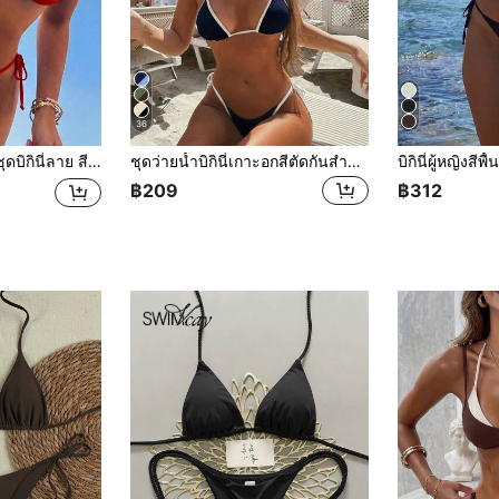
36
งหลังเปิด เซ็กซี่ผูกคอ สำหรับผู้หญิง
ชุดว่ายน้ำบิกินี่เกาะอกสีตัดกันสำหรับผู้หญิง, ชุดว่ายน้ำสำหรับวันหยุดพักผ่อนริมชายหาด, ฤดูร้อน
฿209
฿312