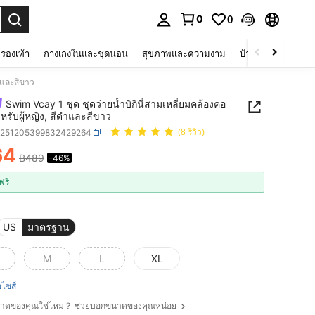
0
0
 select.
รองเท้า
กางเกงในและชุดนอน
สุขภาพและความงาม
บ้านและที่อยู่อาศัย
ดำและสีขาว
Swim Vcay 1 ชุด ชุดว่ายน้ำบิกินี่สามเหลี่ยมคล้องคอ
ำหรับผู้หญิง, สีดำและสีขาว
z251205399832429264
(8 รีวิว)
64
฿489
-46%
ICE AND AVAILABILITY
ฟรี
US
มาตรฐาน
M
L
XL
ือไซส์
ขนาดของคุณใช่ไหม？ ช่วยบอกขนาดของคุณหน่อย