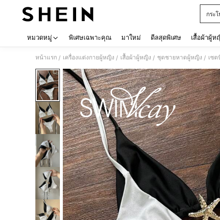
กระโ
Use up 
หมวดหมู่
พิเศษเฉพาะคุณ
มาใหม่
ดีลสุดพิเศษ
เสื้อผ้าผู้ห
หน้าแรก
เครื่องแต่งกายผู้หญิง
เสื้อผ้าผู้หญิง
ชุดชายหาดผู้หญิง
เซตบิ
/
/
/
/