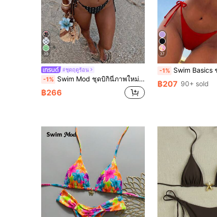
39
37
Swim Basics ชุดบิกินี่ลาย สีเรียบ กระโปร
#ชุดฤดูร้อน
-1%
Swim Mod ชุดบิกินี่ภาพใหม่สำหรับสตรีเซ็กซี่ สายผูกคอ เอวต่ำ สีดำและขาว จุดโพลька รูปแบบกลางฤดูร้อน
-1%
฿207
90+ sold
฿266