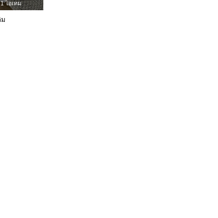
1 ไอเทม
4.90
11K
598K
ติม
4.90
11K
598K
in, สี: สีดำและสีขาว, ไซส์: M