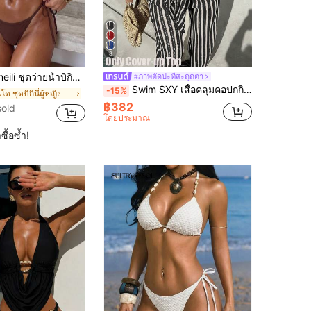
8
ู้หญิง ดีไซน์คอคล้องคอผูกเชือก สีบล็อก เอวสูง ลายตัดสี สำหรับวันหยุดพักผ่อนชายหาดฤดูร้อน
#ภาพตัดปะที่สะดุดตา
Swim SXY เสื้อคลุมคอปกกิโมโนผ้าแจ็คการ์ดลายทางสีน้ำเงินและขาวสำหรับผู้หญิง ฤดูใบไม้ผลิ/ฤดูร้อน
-15%
โด ชุดบิกินี่ผู้หญิง
฿382
sold
โดยประมาณ
ซื้อซ้ำ!