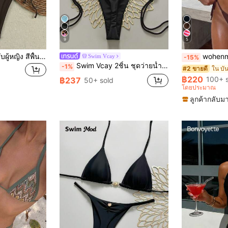
9
5
ชุดบิกินี่สองชิ้นสำหรับผู้หญิง สีพื้น ตกแต่งดาวทะเลโลหะ เซ็กซี่ ฤดูร้อน สำหรับชายหาด วันหยุด ปาร์ตี้ แฟชั่น หรูหรา ลำลอง ชุดว่ายน้ำ
wohenmeili ชุดว่ายน้ำบิกินี่สองชิ้นสำหรับผ
Swim Vcay
-15%
Swim Vcay 2ชิ้น ชุดว่ายน้ำสตรี, ชุดว่ายน้ำบิกินี่โครเชต์ทำมือสีขาว 2 ชิ้น ชุดว่ายน้ำสตรี Y2k ชุดว่ายน้ำสตรี ชุดบิกินี่สตรี ชุดว่ายน้ำสตรี ชุดบิกินี่สตรี ชุดว่ายน้ำสตรี ชุดบิกินี่แบบมีโครงสำหรับผู้หญิง บิกินี่สีดำพร้อมสายรัดเชือก
-1%
ใน บัน
#2 ขายดี
฿220
100+ 
฿237
50+ sold
โดยประมาณ
ลูกค้ากลับมา