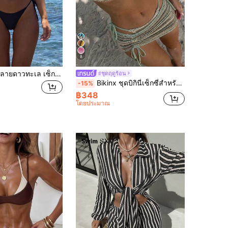
8
บิกินี่ผู้หญิงสีพื้นลายดาวทะเล เซ็กซี่และหรูหรา เหมาะสำหรับวันพักผ่อนชายหาด เทศกาล งานปาร์ตี้ และการสวมใส่แบบสบายๆ ริมทะเล
#ชุดฤดูร้อน
Bikinx ชุดบิกินี่เซ็กซี่สำหรับผู้หญิง ลายคลื่น ผูกคอ สำหรับชายหาดฤดูร้อน พร้อมกระโปรงคลุม ชุดเข้าคู่ สำหรับการพักผ่อน
-15%
฿348
โดยประมาณ