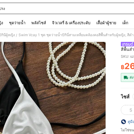
ปรง
and down arrow keys to navigate search การค้นหาล่าสุด and ค้นหา. Press Enter to
ญิง
ชุดว่ายน้ำ
พลัสไซส์
จิวเวลรี่ & เครื่องประดับ
เสื้อผ้าผู้ชาย
เด็ก
กินีผู้หญิง
Swim Vcay 1 ชุด ชุดว่ายน้ำบิกินี่สามเหลี่ยมคล้องคอสีพื้นสำหรับผู้หญิง, สี
/
สีพื้นส
SKU: s
2
฿
PR
ส่ง
ไซส์
S
คู่ม
ไม่ใช่